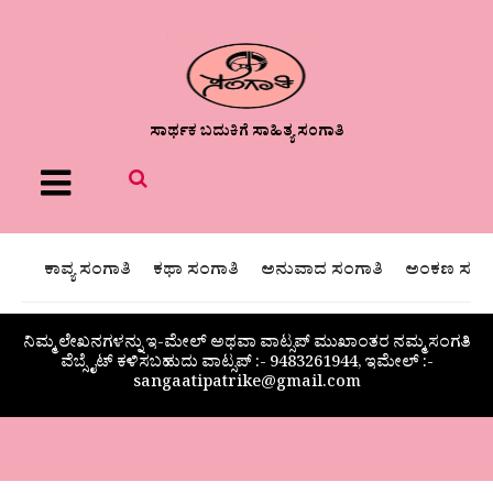
ಸಾರ್ಥಕ ಬದುಕಿಗೆ ಸಾಹಿತ್ಯ ಸಂಗಾತಿ
Menu
ಕಾವ್ಯ ಸಂಗಾತಿ
ಕಥಾ ಸಂಗಾತಿ
ಅನುವಾದ ಸಂಗಾತಿ
ಅಂಕಣ ಸಂಗಾ
ನಿಮ್ಮ ಲೇಖನಗಳನ್ನು ಇ-ಮೇಲ್ ಅಥವಾ ವಾಟ್ಸಪ್ ಮುಖಾಂತರ ನಮ್ಮ ಸಂಗತಿ
ವೆಬ್ಸೈಟ್ ಕಳಿಸಬಹುದು ವಾಟ್ಸಪ್‌ :- 9483261944, ಇಮೇಲ್ :-
sangaatipatrike@gmail.com