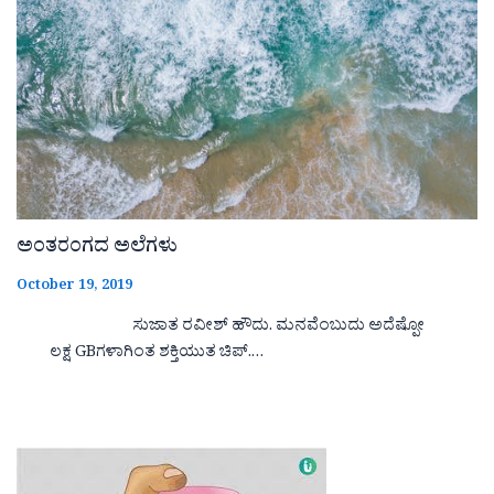
ಅಂತರಂಗದ ಅಲೆಗಳು
October 19, 2019
ಸುಜಾತ ರವೀಶ್ ಹೌದು. ಮನವೆಂಬುದು ಅದೆಷ್ಪೋ
ಲಕ್ಷ GBಗಳಾಗಿಂತ ಶಕ್ತಿಯುತ ಚಿಪ್.…