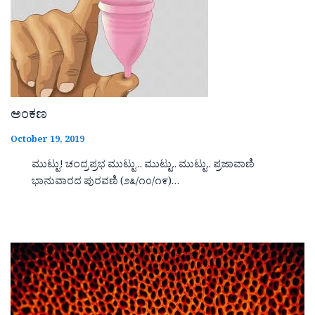
ಅಂಕಣ
October 19, 2019
ಮುಟ್ಟು! ಚಂದ್ರಪ್ರಭ ಮುಟ್ಟು .. ಮುಟ್ಟು.. ಮುಟ್ಟು.. ಪ್ರಜಾವಾಣಿ
ಭಾನುವಾರದ ಪುರವಣಿ (೨೩/೧೦/೧೯)…