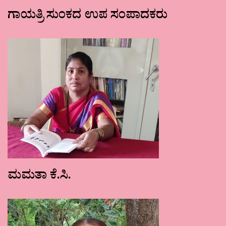
ಗಾಯತ್ರಿ ಸುಂಕದ ಉಪ ಸಂಪಾದಕರು
ಮಮತಾ ಕೆ.ಸಿ.