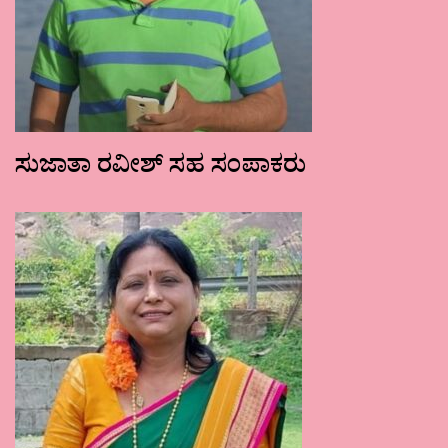
ಸುಜಾತಾ ರವೀಶ್ ಸಹ ಸಂಪಾಕರು