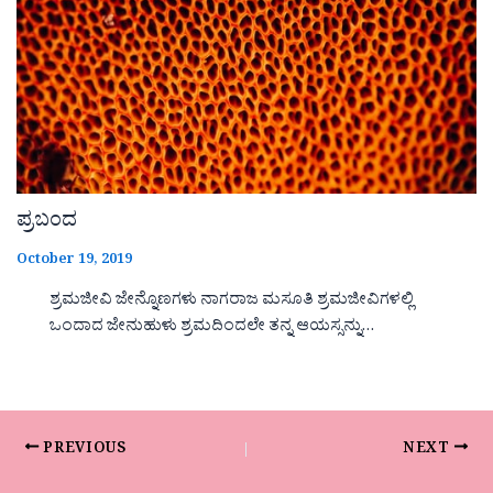
ಪ್ರಬಂದ
October 19, 2019
ಶ್ರಮಜೀವಿ ಜೇನ್ನೊಣಗಳು ನಾಗರಾಜ ಮಸೂತಿ ಶ್ರಮಜೀವಿಗಳಲ್ಲಿ
ಒಂದಾದ ಜೇನುಹುಳು ಶ್ರಮದಿಂದಲೇ ತನ್ನ ಆಯಸ್ಸನ್ನು…
PREVIOUS
NEXT