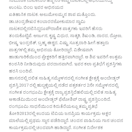
ಸಾಮಾಜಿಕ ನಾಟಕನಾರಿ ಹೆಜ್ಜೆ ನರಿ ಕಣ್ಣು ನಾಟಕದಲ್ಲಿ ಅಭಿನಯಿಸಿದ್ದು
ಉಂಟು. ಬಿಂಬ ಇವರ ಅಭಿನಯದ
ಐತಿಹಾಸಿಕ ನಾಟಕ. ಅಲುಮೇಲಮ್ಮನ ಶಾಪ ಮತ್ತೊಂದು.
ಡಾ.ಚಂದ್ರಶೇಖರ ಕಂಬಾರರಜೋಕುಮಾರ ಸ್ವಾಮಿ
ನಾಟಕದಲ್ಲಿನಟಿಸಿದ್ದರೂಪೌರಾಣಿಕ ಪಾತ್ರಗಳು ಇವರಿಗೆ ಹೆಸರು
ತಂದುಕೊಟ್ಟಿವೆ. ಅರ್ಜುನ, ಕೃಷ್ಣ, ವಿಧುರ, ಸಾತ್ಯಕಿ, ಶಿಖಂಡಿ, ನಾರದ, ದ್ರೋಣ,
ಭೀಷ್ಮ, ಇಂದ್ರಜಿತ್, ಬ್ರಹ್ಮ, ಈಶ್ವರ, ವಿಷ್ಣು, ಸೂತ್ರದಾರಿ ಹೀಗೆ ಹತ್ತಾರು
ಪಾತ್ರಗಳಲ್ಲಿ ತಮ್ಮ ಅಭಿನಯ ತೋರಿದ್ದಾರೆ. ವಿಶೇಷವಾಗಿ
ಹಾಡುಗಾರಿಕೆಯಿಂದ ಪ್ರೇಕ್ಷಕರಿಗೆ ಹತ್ತಿರವಾಗಿದ್ದಾರೆ. ಆ ಶಿವ ಇವರಿಗೆ ಉತ್ತಮ
ಕಂಠಸಿರಿ ನೀಡಿರುವುದು ವರದಾನವಾಗಿದೆ. ಇವರ ಕಲಾ ಪ್ರತಿಭೆಗೆ ಪ್ರಶಸ್ತಿಗಳು
ಹರಸಿ ಬಂದಿವೆ.
ಹಾಸನದಲ್ಲಿ ದಲಿತ ಸಾಹಿತ್ಯ ಸಮ್ಮೇಳನದಲ್ಲಿ ಸಂಗೀತ ಕ್ಷೇತ್ರಕ್ಕೆ ಅಂಬೇಡ್ಕರ್
ಪ್ರಶಸ್ತಿ,2017 ರಲ್ಲಿ ಹುಬ್ಬಳ್ಳಿಯಲ್ಲಿ ನಡೆದ ಪತ್ರಕರ್ತರ 2ನೇ ಸಮ್ಮೇಳನದಲ್ಲಿ,
ಸಂಗೀತ ರಂಗಭೂಮಿ ಕ್ಷೇತ್ರಕ್ಕೆ ರಾಜ್ಯ ಪ್ರಶಸ್ತಿದೆಹಲಿಯಲ್ಲಿ ದಲಿತ ಸಾಹಿತ್ಯ
ಅಕಾಡೆಮಿಯಿಂದ ಅಂಬೇಡ್ಕರ್ ಫೆಲೋಶಿಪ್ ರಾಷ್ಟ್ರ ಪ್ರಶಸ್ತಿಬಂದಿದೆ.
ರಂಗಭೂಮಿ ಸಾಧನೆಯಿಂದ ಕಿರುತೆರೆಯಲ್ಲೂ ತಮ್ಮ ಪ್ರತಿಭೆ
ತೋರಿ2013ರಲ್ಲಿ ಉದಯ ಟಿವಿಯ ಜನಪ್ರಿಯ ಕಾರ್ಯಕ್ರಮ ಅಕ್ಷರ
ಮಾಲೆಯಲ್ಲಿ ಪ್ರಥಮ ಸ್ಥಾನ ಪಡೆದಿದ್ದಾರೆ. ಚಂದನ ವಾಹಿನಿಯ ಗಾನ ಚಂದನ
ಕಾರ್ಯಕ್ರಮದಲ್ಲಿ ಚಂದವಾಗಿ ಹಾಡಿದ್ದಾರೆ. ಸಂಗೀತ ನಿರ್ದೇಶಕ