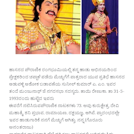
ಹಾಸನದ ಪೌರಾಣಿಕ ರಂಗಭೂಮಿಯಲ್ಲಿ ತನ್ನ ಹಾಡು ಅಭಿನಯದಿಂದ
ಪ್ರೇಕ್ಷಕರಿಂದ ಚಪ್ಪಾಳೆ ಪಡೆದು ಮೆಚ್ಚುಗೆಗೆ ಪಾತ್ರರಾದ ಯುವ ಪ್ರತಿಭೆ ಹಾಸನದ
ಆಡುವಳ್ಳಿ ಅಶೋಕ ಬಡಾವಣೆಯ ಸುನೀಲ್ ಕುಮಾರ್ ಎ. ಎಂ. ಇವರ
ತಂದೆ ಮಂಜುನಾಥ್ ಜೆ ನಗರಸಭಾ ಸದಸ್ಯರು. ತಾಯಿ ರೇಣುಕಾ. ತಾ 31-5-
1993ರಂದು ಹುಟ್ಟಿದ ಇವರು
ಈವರೆಗೆ ನಟಿಸಿರುವಪೌರಾಣಿಕ ನಾಟಕಗಳು 73. ಅವು ಕುರುಕ್ಷೇತ್ರ, ದೇವಿ
ಮಹಾತ್ಮೆ, ಶನಿ ಪ್ರಭಾವ, ರಾಮಾಯಣ, ದಕ್ಷಯಜ್ಞ, ಆಗಿವೆ. ಪ್ರಾರಂಭದಲ್ಲೇ
ಇವರ ಹಾಡುಗಾರಿಕೆ ನನಗೆ ಮೆಚ್ಚುಗೆ ಆಗಿತ್ತು. ನನ್ನ (ಗೊರೂರು
ಅನಂತರಾಜು)