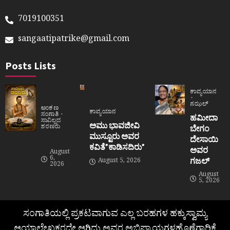
7019100351
sangaatipatrike@gmail.com
Posts Lists
ಕಾವ್ಯಯಾನ
ಗಝಲ್
ಅಂಕಣ
ಕಾವ್ಯಯಾನ
ಸಂಗಾತಿ
ಹಮೀದಾ
ಸಾವಿಲ್ಲದ
ಅಮು ಭಾವಜೀವಿ
ಶರಣರು
ಬೇಗಂ
ಮುಸ್ಟೂರು ಅವರ
ದೇಸಾಯಿ
ಕವಿತೆ”ಕಾಡಿಸದಿರು”
ಅವರ
August
6,
ಗಜಲ್
August 5, 2026
2026
August
5, 2026
ಸಂಗಾತಿಯಲ್ಲಿ ಪ್ರಕಟವಾಗುವ ಎಲ್ಲ ಬರಹಗಳ ಹಕ್ಕುಸ್ವಾಮ್ಯ