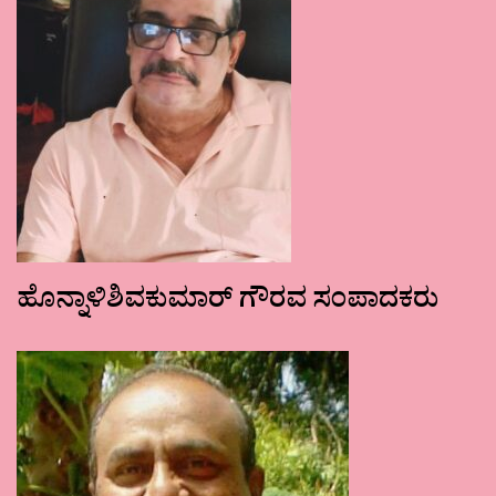
ಹೊನ್ನಾಳಿಶಿವಕುಮಾರ್ ಗೌರವ ಸಂಪಾದಕರು