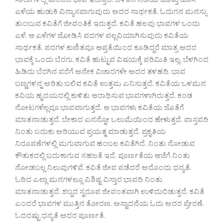
ಸಾಲುಗಳಲ್ಲಿ ತುಂಬಿದ ಭಾವ ಇರುತ್ತದೆ. ಒಳಿತಿನ ನಡೆಯ ಹೊತ್ತು ಹೊಸ
ಎಳೆಯ ಹುಡುಕಿ ವಿನ್ಯಾಸವಾಗುವುದು ಅದರ ಸಾರ್ಥಕತೆ. ಓದುಗನ ಮನಸ್ಸು
ತುಂಬುವ ಕವಿತೆಗೆ ಜೀವಂತಿಕೆ ಇರುತ್ತದೆ. ಕವಿತೆ ಹಲವು ಭಾವಗಳ ಒಂದು
ಎಳೆ. ಆ ಎಳೆಗಳ ಜೋಡಿಸಿ ಪದಗಳ ಪಲ್ಲವಿಯಾಗಿಸುವುದು ಕವಿತೆಯ
ಸಾರ್ಥಕತೆ. ಪದಗಳ ಕುಣಿತವೂ ಆಪ್ತತೆಯಿಂದ ಕೂಡಿದ್ದರೆ ಮಾತ್ರ ಅದರ
ಭಾವಕ್ಕೆ ಒಂದು ಬೆರಗು. ಕವಿತೆ ಹುಟ್ಟುವ ವಿಷಯಕ್ಕೆ ಪರಿಮಿತಿ ಇಲ್ಲ. ಬೆಳಗಿಂದ
ಹಿಡಿದು ಬೆರಗಿನ ವರೆಗೆ ಅನೇಕ ವಿಚಾರಗಳೇ ಅದರ ತಳಹದಿ. ಭಾವ
ಬಣ್ಣಗಳನ್ನ ಅರಿತು ಬಲಿವ ಕವಿತೆ ಉತ್ತಮ ಎನಿಸುತ್ತದೆ. ಕವಿತೆಯ ಒಳಮನ
ಕವಿಯ ಹೃದಯದಲ್ಲಿ ಕುಳಿತು ಆರಾಧಿಸುವ ಭಾವಗಳಾಗಿರುತ್ತದೆ. ಕಂಡ
ನೋಟಗಳೆಲ್ಲವೂ ಭಾವವಾಗುತ್ತದೆ. ಆ ಭಾವಗಳು ಕವಿತೆಯ ಜೊತೆಗೆ
ಮಾತನಾಡುತ್ತದೆ. ಬೇಕಾದ ಏನನ್ನೋ ಒಲುಮೆಯಿಂದ ಹೇಳುತ್ತದೆ. ವಾಸ್ತವದಿ
ನಿಂತು ಬದುಕು ಅರಿಯುವ ಪ್ರಯತ್ನ ಮಾಡುತ್ತದೆ. ಪ್ರಕೃತಿಯ
ನಿರೂಪಣೆಗಳಲ್ಲಿ ಮಗುವಾಗುವ ಹಂಬಲ ಕವಿತೆಗಿದೆ. ನಿಂತು ನೋಡುವ
ಕೌತುಕದಲ್ಲಿ ಬದುಕಾಗುವ ಸಹಜತೆ ಇದೆ. ಪೂರ್ಣತೆಯ ಆಚೆಗೆ ನಿಂತು
ನೋಡಬಲ್ಲ ನಿಲುವುಗಳಿವೆ. ಕವಿತೆ ಜೀವ ಪಡೆದರೆ ಅದೊಂದು ಧನ್ಯತೆ.
ಓದಿದ ಎಲ್ಲಾ ಮನಗಳಲ್ಲೂ ವಿಶಿಷ್ಟ ವಿಸ್ತಾರ ಭಾವದಿ ನಿಂತು
ಮಾತನಾಡುತ್ತದೆ. ಶಬ್ದದ ಸ್ವರೂಪ ಜೀವಂತವಾಗಿ ಉಳಿದುಬಿಡುತ್ತದೆ. ಕವಿತೆ
ಎಂದರೆ ಭಾವಗಳ ಮುತ್ತಿನ ತೋರಣ. ಅಸ್ವಾದನೆಯ ಓದು ಅದರ ಪ್ರೇರಣೆ.
ಓದದಷ್ಟು ಧನ್ಯತೆ ಅದರ ಪೂರ್ಣತೆ.