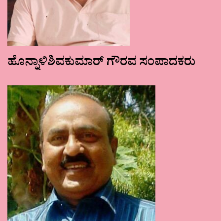
ಹೊನ್ನಾಳಿಶಿವಕುಮಾರ್ ಗೌರವ ಸಂಪಾದಕರು