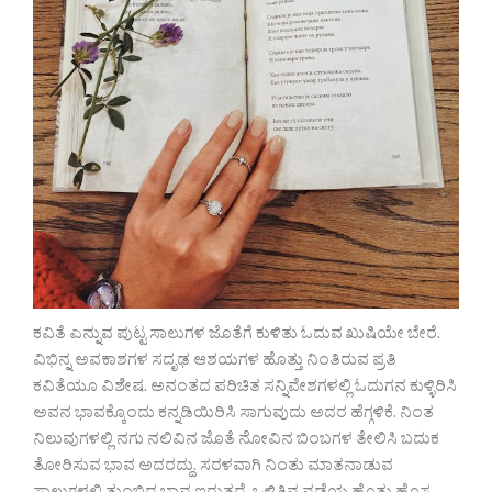
ಕವಿತೆ ಎನ್ನುವ ಪುಟ್ಟ ಸಾಲುಗಳ ಜೊತೆಗೆ ಕುಳಿತು ಓದುವ ಖುಷಿಯೇ ಬೇರೆ.
ವಿಭಿನ್ನ ಅವಕಾಶಗಳ ಸದೃಢ ಆಶಯಗಳ ಹೊತ್ತು ನಿಂತಿರುವ ಪ್ರತಿ
ಕವಿತೆಯೂ ವಿಶೇಷ. ಅನಂತದ ಪರಿಚಿತ ಸನ್ನಿವೇಶಗಳಲ್ಲಿ ಓದುಗನ ಕುಳ್ಳಿರಿಸಿ
ಅವನ ಭಾವಕ್ಕೊಂದು ಕನ್ನಡಿಯಿರಿಸಿ ಸಾಗುವುದು ಅದರ ಹೆಗ್ಗಳಿಕೆ. ನಿಂತ
ನಿಲುವುಗಳಲ್ಲಿ ನಗು ನಲಿವಿನ ಜೊತೆ ನೋವಿನ ಬಿಂಬಗಳ ತೇಲಿಸಿ ಬದುಕ
ತೋರಿಸುವ ಭಾವ ಅದರದ್ದು. ಸರಳವಾಗಿ ನಿಂತು ಮಾತನಾಡುವ