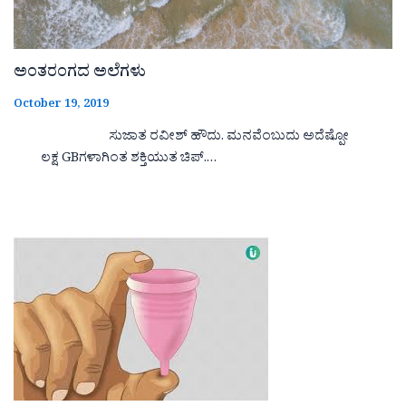
ಅಂತರಂಗದ ಅಲೆಗಳು
October 19, 2019
ಸುಜಾತ ರವೀಶ್ ಹೌದು. ಮನವೆಂಬುದು ಅದೆಷ್ಪೋ
ಲಕ್ಷ GBಗಳಾಗಿಂತ ಶಕ್ತಿಯುತ ಚಿಪ್.…