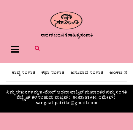
ಸಾರ್ಥಕ ಬದುಕಿಗೆ ಸಾಹಿತ್ಯ ಸಂಗಾತಿ
Menu
ಕಾವ್ಯ ಸಂಗಾತಿ
ಕಥಾ ಸಂಗಾತಿ
ಅನುವಾದ ಸಂಗಾತಿ
ಅಂಕಣ ಸಂಗಾ
ನಿಮ್ಮ ಲೇಖನಗಳನ್ನು ಇ-ಮೇಲ್ ಅಥವಾ ವಾಟ್ಸಪ್ ಮುಖಾಂತರ ನಮ್ಮ ಸಂಗತಿ
ವೆಬ್ಸೈಟ್ ಕಳಿಸಬಹುದು ವಾಟ್ಸಪ್‌ :- 9483261944, ಇಮೇಲ್ :-
sangaatipatrike@gmail.com