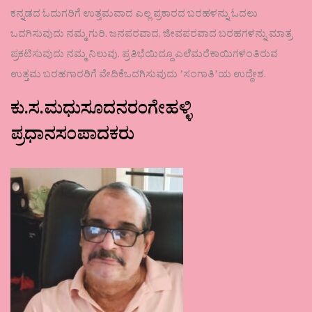
ಕನ್ನಡದ ಓದುಗರಿಗೆ ಉತ್ತಮವಾದ ಎಲ್ಲ ಪ್ರಕಾರದ ಬರಹಳನ್ನು ಓದಲು
ಒದಗಿಸುವುದು ನಮ್ಮ ಗುರಿ. ಜನಪರವಾದ, ಜೀವಪರವಾದ ಬರಹಗಳನ್ನು ಮಾತ್ರ
ಪ್ರಕಟಿಸುವುದು ನಮ್ಮ ನಿಲುವು. ಪ್ರತಿಭೆಯಿದ್ದೂ ಎಲೆಮರೆಕಾಯಿಗಳಂತಿರುವ
ಉತ್ತಮ ಬರಹಗಾರರಿಗೆ ವೇದಿಕೆಒದಗಿಸುವುದು ʼಸಂಗಾತಿʼಯ ಉದ್ದೇಶ.
ಕು.ಸ.ಮಧುಸೂದನರಂಗೇಹಳ್ಳಿ
ಪ್ರಧಾನಸಂಪಾದಕರು