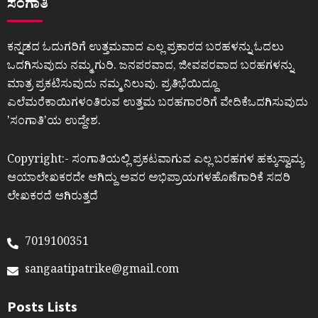
ಸಂಗಾತಿ
ಕನ್ನಡದ ಓದುಗರಿಗೆ ಉತ್ತಮವಾದ ಎಲ್ಲ ಪ್ರಕಾರದ ಬರಹಳನ್ನು ಓದಲು
ಒದಗಿಸುವುದು ನಮ್ಮ ಗುರಿ. ಜನಪರವಾದ, ಜೀವಪರವಾದ ಬರಹಗಳನ್ನು
ಮಾತ್ರ ಪ್ರಕಟಿಸುವುದು ನಮ್ಮ ನಿಲುವು. ಪ್ರತಿಭೆಯಿದ್ದೂ
ಎಲೆಮರೆಕಾಯಿಗಳಂತಿರುವ ಉತ್ತಮ ಬರಹಗಾರರಿಗೆ ವೇದಿಕೆಒದಗಿಸುವುದು
ʼಸಂಗಾತಿʼಯ ಉದ್ದೇಶ.
Copyright:- ಸಂಗಾತಿಯಲ್ಲಿ ಪ್ರಕಟವಾಗುವ ಎಲ್ಲ ಬರಹಗಳ ಹಕ್ಕುಸ್ವಾಮ್ಯ
ಆಯಾಲೇಖಕರದೇ ಆಗಿದ್ದು ಅವರ ಅಭಿಪ್ರಾಯಗಳಹೊಣೆಗಾರಿಕೆ ಸದರಿ
ಲೇಖಕರದೆ ಆಗಿರುತ್ತದೆ
7019100351
sangaatipatrike@gmail.com
Posts Lists