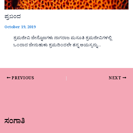
ಪ್ರಬಂದ
October 19, 2019
ಶ್ರಮಜೀವಿ ಜೇನ್ನೊಣಗಳು ನಾಗರಾಜ ಮಸೂತಿ ಶ್ರಮಜೀವಿಗಳಲ್ಲಿ
ಒಂದಾದ ಜೇನುಹುಳು ಶ್ರಮದಿಂದಲೇ ತನ್ನ ಆಯಸ್ಸನ್ನು…
PREVIOUS
NEXT
ಸಂಗಾತಿ