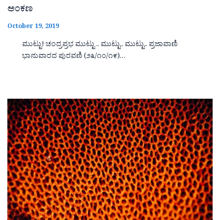
ಅಂಕಣ
October 19, 2019
ಮುಟ್ಟು! ಚಂದ್ರಪ್ರಭ ಮುಟ್ಟು .. ಮುಟ್ಟು.. ಮುಟ್ಟು.. ಪ್ರಜಾವಾಣಿ
ಭಾನುವಾರದ ಪುರವಣಿ (೨೩/೧೦/೧೯)…