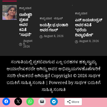
ಕಾವ್ಯಯಾನ
ಕಾವ್ಯಯಾನ
ರಾಜೇಶ್ವರಿ
ಕಾವ್ಯಯಾನ
ಗಝಲ್
ಪ್ರಕಾಶ
ಎನ್.ಜಯಚಂದ್ರನ್
ಅವರ
ಜಯಶ್ರೀ.ಭ.ಭಂಡಾರಿ
ಅವರ ಕವಿತೆ
ಕವಿತೆ
ಅವರ ಗಜಲ್
“ಧರೆಯ
“ಸಾಧನೆ”
ದಿವ್ಯಾಭಿಷೇಕ”
August 8, 2026
August
August 8, 2026
8,
2026
ಸಂಗಾತಿಯಲ್ಲಿ ಪ್ರಕಟವಾಗುವ ಎಲ್ಲ ಬರಹಗಳ ಹಕ್ಕುಸ್ವಾಮ್ಯ
ಆಯಾಲೇಖಕರದೇ ಆಗಿದ್ದು ಅವರ ಅಭಿಪ್ರಾಯಗಳಹೊಣೆಗಾರಿಕೆ
ಸದರಿ ಲೇಖಕರದೆ ಆಗಿರುತ್ತದೆ Copyright © 2026 ಸಾರ್ಥಕ
ಬದುಕಿಗೆ ಸಾಹಿತ್ಯ ಸಂಗಾತಿ | Powered by ಸಾರ್ಥಕ ಬದುಕಿಗೆ
ಸಾಹಿತ್ಯ ಸಂಗಾತಿ
More