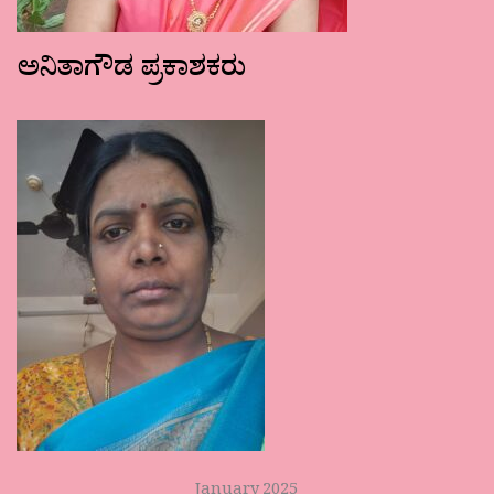
ಅನಿತಾಗೌಡ ಪ್ರಕಾಶಕರು
January 2025