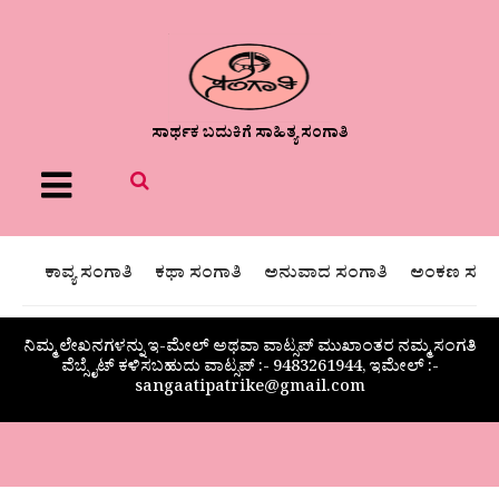
ಸಾರ್ಥಕ ಬದುಕಿಗೆ ಸಾಹಿತ್ಯ ಸಂಗಾತಿ
Menu
ಕಾವ್ಯ ಸಂಗಾತಿ
ಕಥಾ ಸಂಗಾತಿ
ಅನುವಾದ ಸಂಗಾತಿ
ಅಂಕಣ ಸಂಗಾ
ನಿಮ್ಮ ಲೇಖನಗಳನ್ನು ಇ-ಮೇಲ್ ಅಥವಾ ವಾಟ್ಸಪ್ ಮುಖಾಂತರ ನಮ್ಮ ಸಂಗತಿ
ವೆಬ್ಸೈಟ್ ಕಳಿಸಬಹುದು ವಾಟ್ಸಪ್‌ :- 9483261944, ಇಮೇಲ್ :-
sangaatipatrike@gmail.com