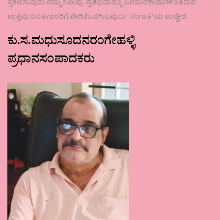
ಪ್ರಕಟಿಸುವುದು ನಮ್ಮ ನಿಲುವು. ಪ್ರತಿಭೆಯಿದ್ದೂ ಎಲೆಮರೆಕಾಯಿಗಳಂತಿರುವ
ಉತ್ತಮ ಬರಹಗಾರರಿಗೆ ವೇದಿಕೆಒದಗಿಸುವುದು ʼಸಂಗಾತಿʼಯ ಉದ್ದೇಶ.
ಕು.ಸ.ಮಧುಸೂದನರಂಗೇಹಳ್ಳಿ
ಪ್ರಧಾನಸಂಪಾದಕರು