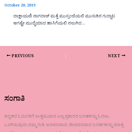
October 20, 2019
ದಾಕ್ಷಾಯಣಿ ನಾಗರಾಜ್ ಮತ್ತೆ ಮುಸ್ಸಂಜೆಯಲಿ ಮುಸುಕಿನ ಗುದ್ದಾಟ
ಆಗಷ್ಟೇ ಮುದ್ದೆಯಾದ ಹಾಸಿಗೆಯಲಿ ನಲುಗಿದ…
PREVIOUS
NEXT
ಸಂಗಾತಿ
ಕನ್ನಡದ ಓದುಗರಿಗೆ ಉತ್ತಮವಾದ ಎಲ್ಲ ಪ್ರಕಾರದ ಬರಹಳನ್ನು ಓದಲು
ಒದಗಿಸುವುದು ನಮ್ಮ ಗುರಿ. ಜನಪರವಾದ, ಜೀವಪರವಾದ ಬರಹಗಳನ್ನು ಮಾತ್ರ