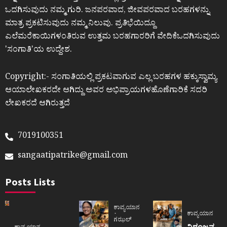
ಒದಗಿಸುವುದು ನಮ್ಮ ಗುರಿ. ಜನಪರವಾದ, ಜೀವಪರವಾದ ಬರಹಗಳನ್ನು
ಮಾತ್ರ ಪ್ರಕಟಿಸುವುದು ನಮ್ಮ ನಿಲುವು. ಪ್ರತಿಭೆಯಿದ್ದೂ
ಎಲೆಮರೆಕಾಯಿಗಳಂತಿರುವ ಉತ್ತಮ ಬರಹಗಾರರಿಗೆ ವೇದಿಕೆಒದಗಿಸುವುದು
ʼಸಂಗಾತಿʼಯ ಉದ್ದೇಶ.
Copyright:- ಸಂಗಾತಿಯಲ್ಲಿ ಪ್ರಕಟವಾಗುವ ಎಲ್ಲ ಬರಹಗಳ ಹಕ್ಕುಸ್ವಾಮ್ಯ
ಆಯಾಲೇಖಕರದೇ ಆಗಿದ್ದು ಅವರ ಅಭಿಪ್ರಾಯಗಳಹೊಣೆಗಾರಿಕೆ ಸದರಿ
ಲೇಖಕರದೆ ಆಗಿರುತ್ತದೆ
7019100351
sangaatipatrike@gmail.com
Posts Lists
ಕಾವ್ಯಯಾನ
ಕಾವ್ಯಯಾನ
ಗಝಲ್
ನಿರಂಜನ