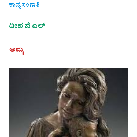
ಕಾವ್ಯ ಸಂಗಾತಿ
ದೀಪ ಜಿ ಎಲ್
ಅಮ್ಮ