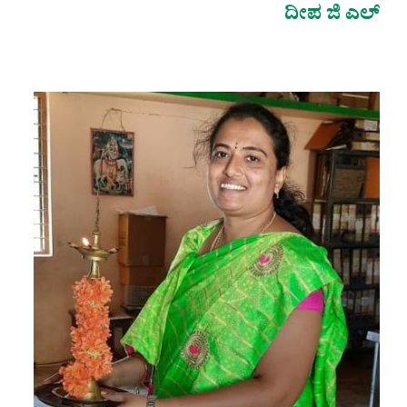
ದೀಪ ಜಿ ಎಲ್