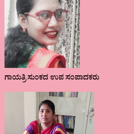
ಗಾಯತ್ರಿ ಸುಂಕದ ಉಪ ಸಂಪಾದಕರು