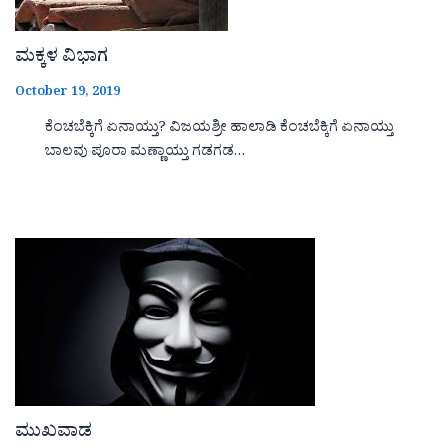
ಮಕ್ಕಳ ವಿಭಾಗ
October 19, 2019
ಕೆಂಚಬೆಕ್ಕಿಗೆ ಏನಾಯ್ತು? ವಿಜಯಶ್ರೀ ಹಾಲಾಡಿ ಕೆಂಚಬೆಕ್ಕಿಗೆ ಏನಾಯ್ತು
ಬಾಲವು ಪೂರಾ ಮಣ್ಣಾಯ್ತು ಗಡಗಡ…
ಮುಖವಾಡ