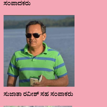
ಸಂಪಾದಕರು
ಸುಜಾತಾ ರವೀಶ್ ಸಹ ಸಂಪಾಕರು