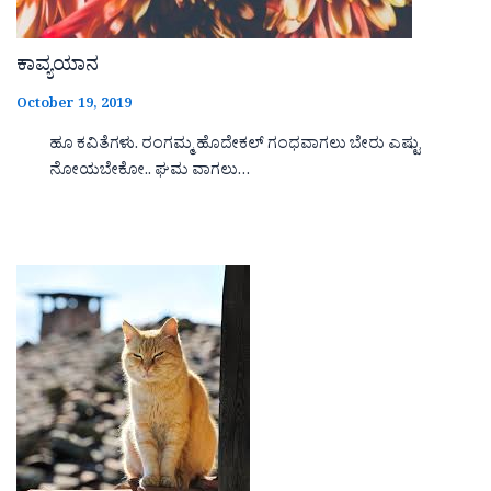
ಕಾವ್ಯಯಾನ
October 19, 2019
ಹೂ ಕವಿತೆಗಳು. ರಂಗಮ್ಮ ಹೊದೇಕಲ್ ಗಂಧವಾಗಲು ಬೇರು ಎಷ್ಟು
ನೋಯಬೇಕೋ.. ಘಮ ವಾಗಲು…