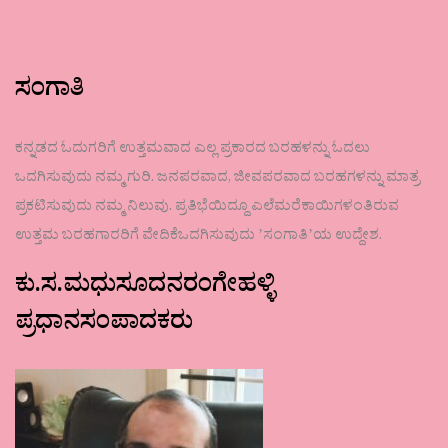
ಸಂಗಾತಿ
ಕನ್ನಡದ ಓದುಗರಿಗೆ ಉತ್ತಮವಾದ ಎಲ್ಲ ಪ್ರಕಾರದ ಬರಹಳನ್ನು ಓದಲು
ಒದಗಿಸುವುದು ನಮ್ಮ ಗುರಿ. ಜನಪರವಾದ, ಜೀವಪರವಾದ ಬರಹಗಳನ್ನು ಮಾತ್ರ
ಪ್ರಕಟಿಸುವುದು ನಮ್ಮ ನಿಲುವು. ಪ್ರತಿಭೆಯಿದ್ದೂ ಎಲೆಮರೆಕಾಯಿಗಳಂತಿರುವ
ಉತ್ತಮ ಬರಹಗಾರರಿಗೆ ವೇದಿಕೆಒದಗಿಸುವುದು ʼಸಂಗಾತಿʼಯ ಉದ್ದೇಶ.
ಕು.ಸ.ಮಧುಸೂದನರಂಗೇಹಳ್ಳಿ
ಪ್ರಧಾನಸಂಪಾದಕರು