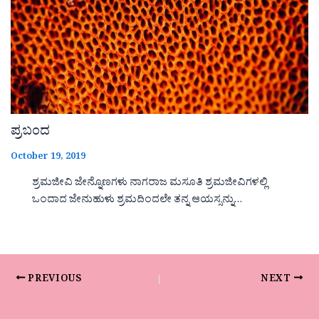
ಪ್ರಬಂದ
October 19, 2019
ಶ್ರಮಜೀವಿ ಜೇನ್ನೊಣಗಳು ನಾಗರಾಜ ಮಸೂತಿ ಶ್ರಮಜೀವಿಗಳಲ್ಲಿ
ಒಂದಾದ ಜೇನುಹುಳು ಶ್ರಮದಿಂದಲೇ ತನ್ನ ಆಯಸ್ಸನ್ನು…
PREVIOUS
NEXT