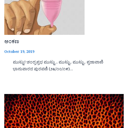
ಅಂಕಣ
October 19, 2019
ಮುಟ್ಟು! ಚಂದ್ರಪ್ರಭ ಮುಟ್ಟು .. ಮುಟ್ಟು.. ಮುಟ್ಟು.. ಪ್ರಜಾವಾಣಿ
ಭಾನುವಾರದ ಪುರವಣಿ (೨೩/೧೦/೧೯)…