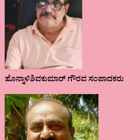
ಹೊನ್ನಾಳಿಶಿವಕುಮಾರ್ ಗೌರವ ಸಂಪಾದಕರು