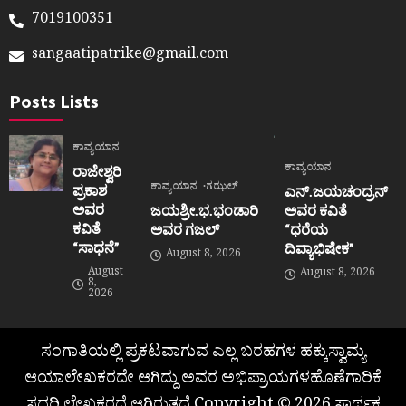
7019100351
sangaatipatrike@gmail.com
Posts Lists
ಕಾವ್ಯಯಾನ
ಕಾವ್ಯಯಾನ
ರಾಜೇಶ್ವರಿ
ಕಾವ್ಯಯಾನ
ಗಝಲ್
ಪ್ರಕಾಶ
ಎನ್.ಜಯಚಂದ್ರನ್
ಅವರ
ಜಯಶ್ರೀ.ಭ.ಭಂಡಾರಿ
ಅವರ ಕವಿತೆ
ಕವಿತೆ
ಅವರ ಗಜಲ್
“ಧರೆಯ
“ಸಾಧನೆ”
ದಿವ್ಯಾಭಿಷೇಕ”
August 8, 2026
August
August 8, 2026
8,
2026
ಸಂಗಾತಿಯಲ್ಲಿ ಪ್ರಕಟವಾಗುವ ಎಲ್ಲ ಬರಹಗಳ ಹಕ್ಕುಸ್ವಾಮ್ಯ
ಆಯಾಲೇಖಕರದೇ ಆಗಿದ್ದು ಅವರ ಅಭಿಪ್ರಾಯಗಳಹೊಣೆಗಾರಿಕೆ