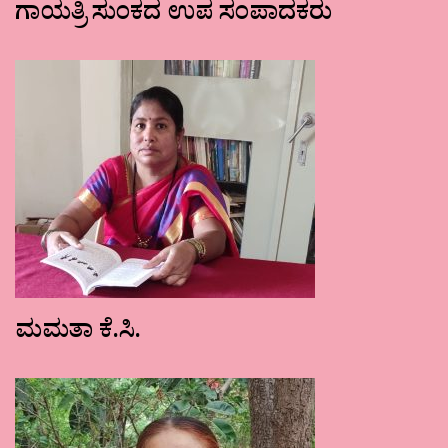
ಗಾಯತ್ರಿ ಸುಂಕದ ಉಪ ಸಂಪಾದಕರು
ಮಮತಾ ಕೆ.ಸಿ.