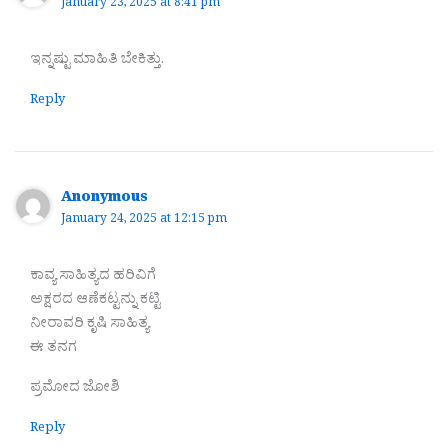
January 23, 2025 at 8:41 pm
ಇನ್ನಷ್ಟು ಮಾಹಿತಿ ಬೇಕಿತ್ತು.
Reply
Anonymous
January 24, 2025 at 12:15 pm
ಕಾವ್ಯ ಸಾಹಿತ್ಯದ ಹರಿವಿಗೆ
ಅಕ್ಷರದ ಆಣೆಕಟ್ಟನ್ನು ಕಟ್ಟಿ
ನೀರಾವರಿ ಕೃಷಿ ಸಾಹಿತ್ಯ
ಈ ತನಗ
ಪ್ರಮೋದ ಜೋಶಿ
Reply