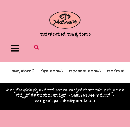
ಸಾರ್ಥಕ ಬದುಕಿಗೆ ಸಾಹಿತ್ಯ ಸಂಗಾತಿ
Menu
ಕಾವ್ಯ ಸಂಗಾತಿ
ಕಥಾ ಸಂಗಾತಿ
ಅನುವಾದ ಸಂಗಾತಿ
ಅಂಕಣ ಸಂಗಾ
ನಿಮ್ಮ ಲೇಖನಗಳನ್ನು ಇ-ಮೇಲ್ ಅಥವಾ ವಾಟ್ಸಪ್ ಮುಖಾಂತರ ನಮ್ಮ ಸಂಗತಿ
ವೆಬ್ಸೈಟ್ ಕಳಿಸಬಹುದು ವಾಟ್ಸಪ್‌ :- 9483261944, ಇಮೇಲ್ :-
sangaatipatrike@gmail.com