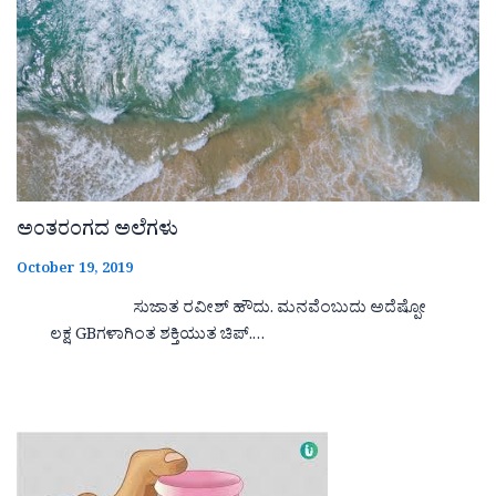
ಅಂತರಂಗದ ಅಲೆಗಳು
October 19, 2019
ಸುಜಾತ ರವೀಶ್ ಹೌದು. ಮನವೆಂಬುದು ಅದೆಷ್ಪೋ
ಲಕ್ಷ GBಗಳಾಗಿಂತ ಶಕ್ತಿಯುತ ಚಿಪ್.…