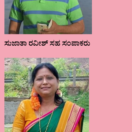
ಸುಜಾತಾ ರವೀಶ್ ಸಹ ಸಂಪಾಕರು