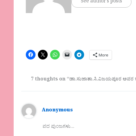
See author's posts
More
7 thoughts on “ಡಾ.ಸುಜಾತಾ.ಸಿ.ವಿಜಯಪೂರ ಅವರ ಕ
Anonymous
ಪದ ಪುಂಜಗಳು…