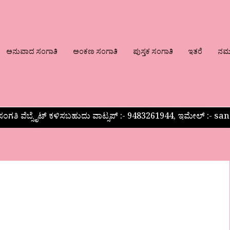
ಅನುವಾದ ಸಂಗಾತಿ
ಅಂಕಣ ಸಂಗಾತಿ
ಪುಸ್ತಕ ಸಂಗಾತಿ
ಇತರೆ
ನಮ್ಮ
ಂಗತಿ ವೆಬ್ಸೈಟ್ ಕಳಿಸಬಹುದು ವಾಟ್ಸಪ್‌ :- 9483261944, ಇಮೇಲ್ :-