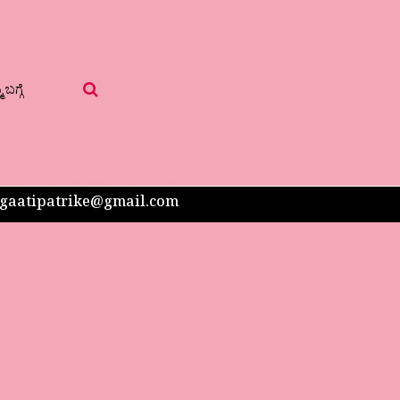
 ಬಗ್ಗೆ
 sangaatipatrike@gmail.com