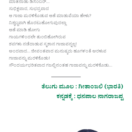
ಮಾತನಾಡು ಡಿಸೆಂಬರ್…
ಸುಭಿಕ್ಷವಾದ, ಸುಭದ್ರವಾದ
ಆ ಗಾಜಾ ಮರಳಿಕೊಡುವ ಆಣೆ ಮಾಡುವೆಯಾ ಹೇಳು?
ನಿಶ್ಶಬ್ದವಾಗಿ ಹೊರಟುಹೋಗುವುದಲ್ಲಾ
ಆಣೆ ಮಾಡಿ ಹೋಗು
ಗಾಯಗಳಿಂದಲೇ ತುಂಬಿಹೋಗಿರುವ
ಶವಗಳು ನಡೆದಾಡುವ ಸ್ಮಶಾನ ಗಾಜಾವನ್ನಲ್ಲ!
ಅಂದವಾದ… ಜೀವಂತವಾದ ಮನುಷ್ಯರು ಹೂಗಳಂತೆ ಅರಳುವ
ಗಾಜಾವನ್ನು ಮರಳಿಕೊಡು!
ಸೌಂದರ್ಯಭರಿತವಾದ ಗಜಲ್ಲಿನಂತಹ ಗಾಜಾವನ್ನು ಮರಳಿಕೊಡು…
ತೆಲುಗು ಮೂಲ : ಗೀತಾಂಜಲಿ (ಭಾರತಿ)
ಕನ್ನಡಕ್ಕೆ : ಧನಪಾಲ ನಾಗರಾಜಪ್ಪ