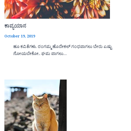
ಕಾವ್ಯಯಾನ
October 19, 2019
ಹೂ ಕವಿತೆಗಳು. ರಂಗಮ್ಮ ಹೊದೇಕಲ್ ಗಂಧವಾಗಲು ಬೇರು ಎಷ್ಟು
ನೋಯಬೇಕೋ.. ಘಮ ವಾಗಲು…