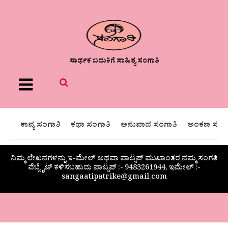
ಸಾರ್ಥಕ ಬದುಕಿಗೆ ಸಾಹಿತ್ಯ ಸಂಗಾತಿ
Menu
ಕಾವ್ಯ ಸಂಗಾತಿ
ಕಥಾ ಸಂಗಾತಿ
ಅನುವಾದ ಸಂಗಾತಿ
ಅಂಕಣ ಸಂಗಾ
ನಿಮ್ಮ ಲೇಖನಗಳನ್ನು ಇ-ಮೇಲ್ ಅಥವಾ ವಾಟ್ಸಪ್ ಮುಖಾಂತರ ನಮ್ಮ ಸಂಗತಿ
ವೆಬ್ಸೈಟ್ ಕಳಿಸಬಹುದು ವಾಟ್ಸಪ್‌ :- 9483261944, ಇಮೇಲ್ :-
sangaatipatrike@gmail.com