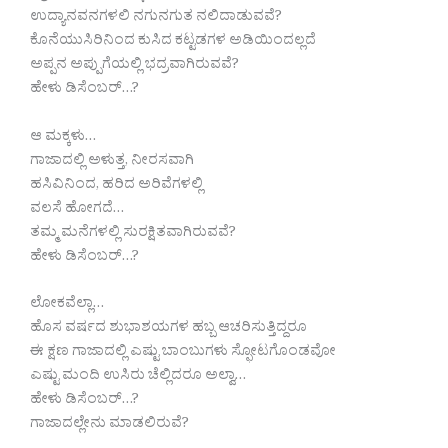
ಉದ್ಯಾನವನಗಳಲಿ ನಗುನಗುತ ನಲಿದಾಡುವವೆ?
ಕೊನೆಯುಸಿರಿನಿಂದ ಕುಸಿದ ಕಟ್ಟಡಗಳ ಅಡಿಯಿಂದಲ್ಲದೆ
ಅಪ್ಪನ ಅಪ್ಪುಗೆಯಲ್ಲಿ ಭದ್ರವಾಗಿರುವವೆ?
ಹೇಳು ಡಿಸೆಂಬರ್…?
ಆ ಮಕ್ಕಳು…
ಗಾಜಾದಲ್ಲಿ ಅಳುತ್ತ, ನೀರಸವಾಗಿ
ಹಸಿವಿನಿಂದ, ಹರಿದ ಅರಿವೆಗಳಲ್ಲಿ
ವಲಸೆ ಹೋಗದೆ…
ತಮ್ಮ ಮನೆಗಳಲ್ಲಿ ಸುರಕ್ಷಿತವಾಗಿರುವವೆ?
ಹೇಳು ಡಿಸೆಂಬರ್…?
ಲೋಕವೆಲ್ಲಾ…
ಹೊಸ ವರ್ಷದ ಶುಭಾಶಯಗಳ ಹಬ್ಬ ಆಚರಿಸುತ್ತಿದ್ದರೂ
ಈ ಕ್ಷಣ ಗಾಜಾದಲ್ಲಿ ಎಷ್ಟು ಬಾಂಬುಗಳು ಸ್ಫೋಟಗೊಂಡವೋ
ಎಷ್ಟು ಮಂದಿ ಉಸಿರು ಚೆಲ್ಲಿದರೂ ಅಲ್ವಾ…
ಹೇಳು ಡಿಸೆಂಬರ್…?
ಗಾಜಾದಲ್ಲೇನು ಮಾಡಲಿರುವೆ?