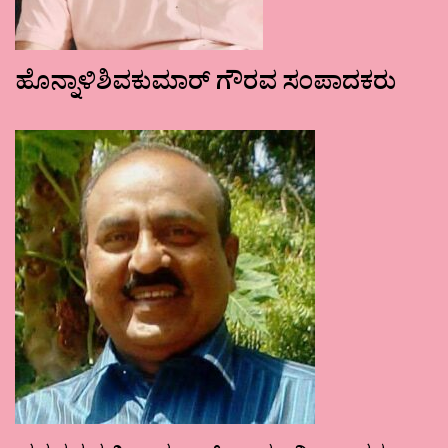
ಹೊನ್ನಾಳಿಶಿವಕುಮಾರ್ ಗೌರವ ಸಂಪಾದಕರು