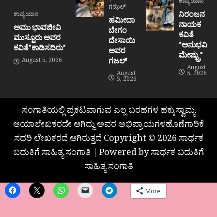
ಕಾವ್ಯಯಾನ
ಗಝಲ್
ನಿರಂಜನ
ಕಾವ್ಯಯಾನ
ಹಮೀದಾ
ನಾಯಕ
ಅಮು ಭಾವಜೀವಿ
ಬೇಗಂ
ಕವಿತೆ
ಮುಸ್ಟೂರು ಅವರ
ದೇಸಾಯಿ
“ಅನುಭವಿ
ಕವಿತೆ”ಕಾಡಿಸದಿರು”
ಅವರ
ಮೇಷ್ಟ್ರು”
ಗಜಲ್
August 5, 2026
August
August
5, 2026
5, 2026
ಸಂಗಾತಿಯಲ್ಲಿ ಪ್ರಕಟವಾಗುವ ಎಲ್ಲ ಬರಹಗಳ ಹಕ್ಕುಸ್ವಾಮ್ಯ
ಆಯಾಲೇಖಕರದೇ ಆಗಿದ್ದು ಅವರ ಅಭಿಪ್ರಾಯಗಳಹೊಣೆಗಾರಿಕೆ
ಸದರಿ ಲೇಖಕರದೆ ಆಗಿರುತ್ತದೆ Copyright © 2026 ಸಾರ್ಥಕ
ಬದುಕಿಗೆ ಸಾಹಿತ್ಯ ಸಂಗಾತಿ | Powered by ಸಾರ್ಥಕ ಬದುಕಿಗೆ
ಸಾಹಿತ್ಯ ಸಂಗಾತಿ
More