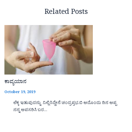
Related Posts
ಕಾವ್ಯಯಾನ
October 19, 2019
ಲೆಕ್ಕ ಇಡುವುದನ್ನು ನಿಲ್ಲಿಸಿದ್ದೇನೆ ಚಂದ್ರಪ್ರಭ.ಬಿ ಅದೊಂದು ದಿನ ಅಪ್ಪ
ನನ್ನ ಅವಸರಿಸಿ ಬರ…