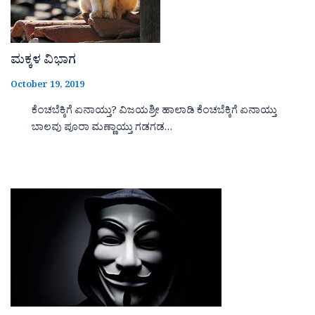
ಮಕ್ಕಳ ವಿಭಾಗ
October 19, 2019
ಕೆಂಚಬೆಕ್ಕಿಗೆ ಏನಾಯ್ತು? ವಿಜಯಶ್ರೀ ಹಾಲಾಡಿ ಕೆಂಚಬೆಕ್ಕಿಗೆ ಏನಾಯ್ತು
ಬಾಲವು ಪೂರಾ ಮಣ್ಣಾಯ್ತು ಗಡಗಡ…