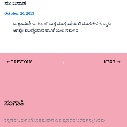
ಮುಖವಾಡ
October 20, 2019
ದಾಕ್ಷಾಯಣಿ ನಾಗರಾಜ್ ಮತ್ತೆ ಮುಸ್ಸಂಜೆಯಲಿ ಮುಸುಕಿನ ಗುದ್ದಾಟ
ಆಗಷ್ಟೇ ಮುದ್ದೆಯಾದ ಹಾಸಿಗೆಯಲಿ ನಲುಗಿದ…
PREVIOUS
NEXT
ಸಂಗಾತಿ
ಕನ್ನಡದ ಓದುಗರಿಗೆ ಉತ್ತಮವಾದ ಎಲ್ಲ ಪ್ರಕಾರದ ಬರಹಳನ್ನು ಓದಲು