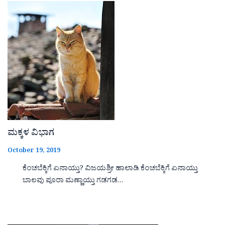
ಮಕ್ಕಳ ವಿಭಾಗ
October 19, 2019
ಕೆಂಚಬೆಕ್ಕಿಗೆ ಏನಾಯ್ತು? ವಿಜಯಶ್ರೀ ಹಾಲಾಡಿ ಕೆಂಚಬೆಕ್ಕಿಗೆ ಏನಾಯ್ತು
ಬಾಲವು ಪೂರಾ ಮಣ್ಣಾಯ್ತು ಗಡಗಡ…