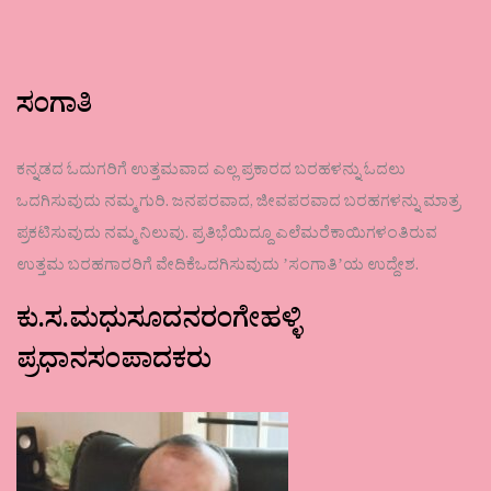
ಸಂಗಾತಿ
ಕನ್ನಡದ ಓದುಗರಿಗೆ ಉತ್ತಮವಾದ ಎಲ್ಲ ಪ್ರಕಾರದ ಬರಹಳನ್ನು ಓದಲು
ಒದಗಿಸುವುದು ನಮ್ಮ ಗುರಿ. ಜನಪರವಾದ, ಜೀವಪರವಾದ ಬರಹಗಳನ್ನು ಮಾತ್ರ
ಪ್ರಕಟಿಸುವುದು ನಮ್ಮ ನಿಲುವು. ಪ್ರತಿಭೆಯಿದ್ದೂ ಎಲೆಮರೆಕಾಯಿಗಳಂತಿರುವ
ಉತ್ತಮ ಬರಹಗಾರರಿಗೆ ವೇದಿಕೆಒದಗಿಸುವುದು ʼಸಂಗಾತಿʼಯ ಉದ್ದೇಶ.
ಕು.ಸ.ಮಧುಸೂದನರಂಗೇಹಳ್ಳಿ
ಪ್ರಧಾನಸಂಪಾದಕರು