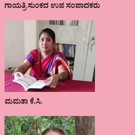
ಗಾಯತ್ರಿ ಸುಂಕದ ಉಪ ಸಂಪಾದಕರು
ಮಮತಾ ಕೆ.ಸಿ.