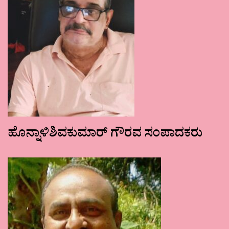
ಹೊನ್ನಾಳಿಶಿವಕುಮಾರ್ ಗೌರವ ಸಂಪಾದಕರು