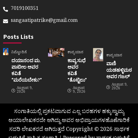
7019100351
sangaatipatrike@gmail.com
Posts Lists
ನಿಮ್ಮೊಂದಿಗೆ
ಕಾವ್ಯಯಾನ
ಕಾವ್ಯಯಾನ
ದಯಾನಂದ ಮ.
ಕಾವ್ಯ ಸುಧೆ
ವಾಣಿ
ಪಾಟೀಲ ಅವರ
ಅವರ
ಯಡಹಳ್ಳಿಮಠ
ಕವಿತೆ
ಕವಿತೆ
ಅವರ ಗಜಲ್
“ಮರೆಯಬೇಕು?”
“ತೊಟ್ಟಿಲು”
August 9,
August 9,
August
2026
2026
9, 2026
ಸಂಗಾತಿಯಲ್ಲಿ ಪ್ರಕಟವಾಗುವ ಎಲ್ಲ ಬರಹಗಳ ಹಕ್ಕುಸ್ವಾಮ್ಯ
ಆಯಾಲೇಖಕರದೇ ಆಗಿದ್ದು ಅವರ ಅಭಿಪ್ರಾಯಗಳಹೊಣೆಗಾರಿಕೆ
ಸದರಿ ಲೇಖಕರದೆ ಆಗಿರುತ್ತದೆ Copyright © 2026 ಸಾರ್ಥಕ