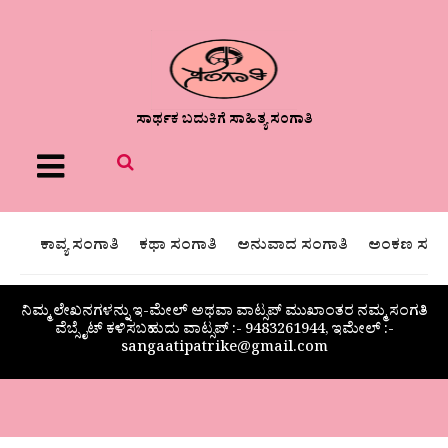
ಸಾರ್ಥಕ ಬದುಕಿಗೆ ಸಾಹಿತ್ಯ ಸಂಗಾತಿ
Menu
ಕಾವ್ಯ ಸಂಗಾತಿ
ಕಥಾ ಸಂಗಾತಿ
ಅನುವಾದ ಸಂಗಾತಿ
ಅಂಕಣ ಸಂಗಾ
ನಿಮ್ಮ ಲೇಖನಗಳನ್ನು ಇ-ಮೇಲ್ ಅಥವಾ ವಾಟ್ಸಪ್ ಮುಖಾಂತರ ನಮ್ಮ ಸಂಗತಿ
ವೆಬ್ಸೈಟ್ ಕಳಿಸಬಹುದು ವಾಟ್ಸಪ್‌ :- 9483261944, ಇಮೇಲ್ :-
sangaatipatrike@gmail.com