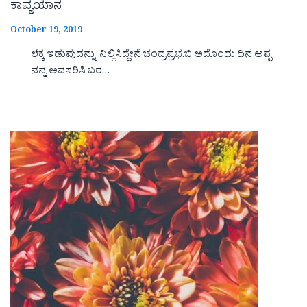
ಕಾವ್ಯಯಾನ
October 19, 2019
ಲೆಕ್ಕ ಇಡುವುದನ್ನು ನಿಲ್ಲಿಸಿದ್ದೇನೆ ಚಂದ್ರಪ್ರಭ.ಬಿ ಅದೊಂದು ದಿನ ಅಪ್ಪ
ನನ್ನ ಅವಸರಿಸಿ ಬರ…