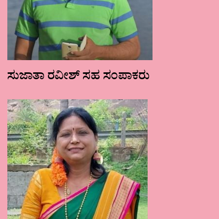
ಸುಜಾತಾ ರವೀಶ್ ಸಹ ಸಂಪಾಕರು