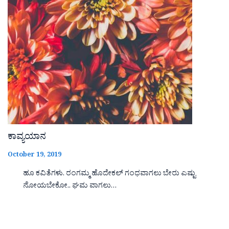
ಕಾವ್ಯಯಾನ
October 19, 2019
ಹೂ ಕವಿತೆಗಳು. ರಂಗಮ್ಮ ಹೊದೇಕಲ್ ಗಂಧವಾಗಲು ಬೇರು ಎಷ್ಟು
ನೋಯಬೇಕೋ.. ಘಮ ವಾಗಲು…