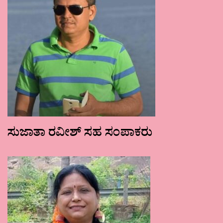
ಸುಜಾತಾ ರವೀಶ್ ಸಹ ಸಂಪಾಕರು