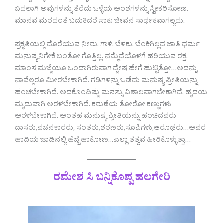
ಬದಲಾಗಿ ಅವುಗಳನ್ನು ತೆರೆದು ಒಳ್ಳೆಯ ಅಂಶಗಳನ್ನು ಸ್ವೀಕರಿಸೋಣ.
ಮಾನವ ಮರದಂತೆ ಬದುಕಿದರೆ ಸಾಕು ಜೀವನ ಸಾರ್ಥಕವಾಗಲ್ಲದು.
ಪ್ರಕೃತಿಯಲ್ಲಿ ದೊರೆಯುವ ನೀರು, ಗಾಳಿ, ಬೆಳಕು, ಬೆಂಕಿಗಿಲ್ಲದ ಜಾತಿ ಧರ್ಮ
ಮನುಷ್ಯನಿಗೇಕೆ ಬಂತೋ ಗೊತ್ತಿಲ್ಲ. ನಮ್ಮೆದೆಯೊಳಗೆ ಹರಿಯುವ ರಕ್ತ,
ಮಾಂಸ ಮಜ್ಜೆಯೂ ಒಂದಾಗಿರುವಾಗ ದ್ವೇಷ ಹೇಗೆ ಹುಟ್ಟಿತ್ತೋ…ಅದನ್ನು
ನಾವೆಲ್ಲರೂ ಮೀರಬೇಕಾಗಿದೆ. ಗಡಿಗಳನ್ನು ಒಡೆದು ಮನುಷ್ಯ ಪ್ರೀತಿಯನ್ನು
ಹಂಚಬೇಕಾಗಿದೆ. ಅದಕೊಂದಿಷ್ಟು ಮನಸ್ಸು ವಿಶಾಲವಾಗಬೇಕಾಗಿದೆ. ಹೃದಯ
ಮೃದುವಾಗಿ ಅರಳಬೇಕಾಗಿದೆ. ಕರುಣೆಯ ತೋರೋ ಕಣ್ಣುಗಳು
ಅರಳಬೇಕಾಗಿದೆ. ಅಂತಹ ಮನುಷ್ಯ ಪ್ರೀತಿಯನ್ನು ಹಂಚಿದವರು
ದಾಸರು,ವಚನಕಾರರು, ಸಂತರು,ಶರಣರು,ಸೂಫಿಗಳು,ಆರೂಢರು…ಅವರ
ಹಾದಿಯ ಜಾಡಿನಲ್ಲಿ ಹೆಜ್ಜೆ ಹಾಕೋಣ…ಎಲ್ಲಾ ತತ್ವವ ಹೀರಿಕೊಳ್ಳುತ್ತಾ…
ರಮೇಶ ಸಿ ಬನ್ನಿಕೊಪ್ಪ ಹಲಗೇರಿ