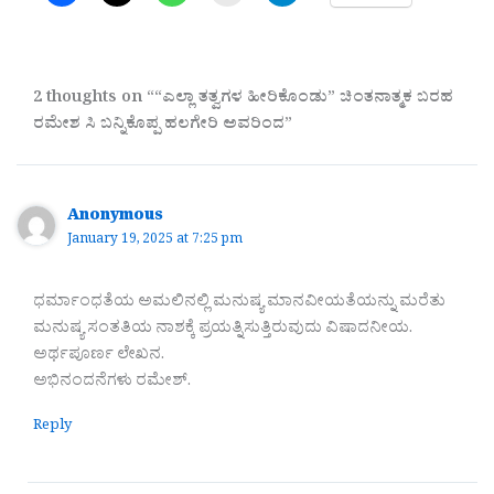
2 thoughts on ““ಎಲ್ಲಾ ತತ್ವಗಳ ಹೀರಿಕೊಂಡು” ಚಿಂತನಾತ್ಮಕ ಬರಹ
ರಮೇಶ ಸಿ ಬನ್ನಿಕೊಪ್ಪ ಹಲಗೇರಿ ಅವರಿಂದ”
Anonymous
January 19, 2025 at 7:25 pm
ಧರ್ಮಾಂಧತೆಯ ಅಮಲಿನಲ್ಲಿ ಮನುಷ್ಯ ಮಾನವೀಯತೆಯನ್ನು ಮರೆತು
ಮನುಷ್ಯ ಸಂತತಿಯ ನಾಶಕ್ಕೆ ಪ್ರಯತ್ನಿಸುತ್ತಿರುವುದು ವಿಷಾದನೀಯ.
ಅರ್ಥಪೂರ್ಣ ಲೇಖನ.
ಅಭಿನಂದನೆಗಳು ರಮೇಶ್.
Reply