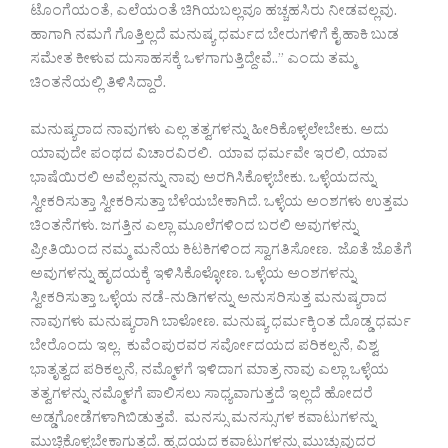
ಟೊಂಗೆಯಂತೆ, ಎಲೆಯಂತೆ ಚಿಗಿಯಬಲ್ಲವೂ ಹಚ್ಚಹಸಿರು ನೀಡವಲ್ಲವು.
ಹಾಗಾಗಿ ನಮಗೆ ಗೊತ್ತಿಲ್ಲದೆ ಮನುಷ್ಯ ಧರ್ಮದ ಬೇರುಗಳಿಗೆ ಕೈ ಹಾಕಿ ಬುಡ
ಸಮೇತ ಕೀಳುವ ದುಸಾಹಸಕ್ಕೆ ಒಳಗಾಗುತ್ತಿದ್ದೇವೆ..” ಎಂದು ತಮ್ಮ
ಚಿಂತನೆಯಲ್ಲಿ ತಿಳಿಸಿದ್ದಾರೆ.
ಮನುಷ್ಯರಾದ ನಾವುಗಳು ಎಲ್ಲ ತತ್ವಗಳನ್ನು ಹೀರಿಕೊಳ್ಳಲೇಬೇಕು. ಅದು
ಯಾವುದೇ ಪಂಥದ ವಿಚಾರವಿರಲಿ. ಯಾವ ಧರ್ಮವೇ ಇರಲಿ, ಯಾವ
ಭಾಷೆಯಿರಲಿ ಅವೆಲ್ಲವನ್ನು ನಾವು ಅರಗಿಸಿಕೊಳ್ಳಬೇಕು. ಒಳ್ಳೆಯದನ್ನು
ಸ್ವೀಕರಿಸುತ್ತಾ ಸ್ವೀಕರಿಸುತ್ತಾ ಬೆಳೆಯಬೇಕಾಗಿದೆ. ಒಳ್ಳೆಯ ಅಂಶಗಳು ಉತ್ತಮ
ಚಿಂತನೆಗಳು. ಜಗತ್ತಿನ ಎಲ್ಲಾ ಮೂಲೆಗಳಿಂದ ಬರಲಿ ಅವುಗಳನ್ನು
ಪ್ರೀತಿಯಿಂದ ನಮ್ಮ ಮನೆಯ ಕಿಟಕಿಗಳಿಂದ ಸ್ವಾಗತಿಸೋಣ. ಜೊತೆ ಜೊತೆಗೆ
ಅವುಗಳನ್ನು ಹೃದಯಕ್ಕೆ ಇಳಿಸಿಕೊಳ್ಳೋಣ. ಒಳ್ಳೆಯ ಅಂಶಗಳನ್ನು
ಸ್ವೀಕರಿಸುತ್ತಾ ಒಳ್ಳೆಯ ನಡೆ-ನುಡಿಗಳನ್ನು ಅನುಸರಿಸುತ್ತ ಮನುಷ್ಯರಾದ
ನಾವುಗಳು ಮನುಷ್ಯರಾಗಿ ಬಾಳೋಣ. ಮನುಷ್ಯ ಧರ್ಮಕ್ಕಿಂತ ದೊಡ್ಡ ಧರ್ಮ
ಬೇರೊಂದು ಇಲ್ಲ. ಕುವೆಂಪುರವರ ಸರ್ವೋದಯದ ಪರಿಕಲ್ಪನೆ, ವಿಶ್ವ
ಭಾತೃತ್ವದ ಪರಿಕಲ್ಪನೆ, ನಮ್ಮೊಳಗೆ ಇಳಿದಾಗ ಮಾತ್ರ ನಾವು ಎಲ್ಲಾ ಒಳ್ಳೆಯ
ತತ್ವಗಳನ್ನು ನಮ್ಮೊಳಗೆ ಪಾಲಿಸಲು ಸಾಧ್ಯವಾಗುತ್ತದೆ ಇಲ್ಲದೆ ಹೋದರೆ
ಅಡ್ಡಗೋಡೆಗಳಾಗಿಬಿಡುತ್ತವೆ. ಮನಸ್ಸು ಮನಸ್ಸುಗಳ ಕವಾಟುಗಳನ್ನು
ಮುಚ್ಚಿಕೊಳ್ಳಬೇಕಾಗುತ್ತದೆ. ಹೃದಯದ ಕವಾಟುಗಳನ್ನು ಮುಚ್ಚುವುದರ