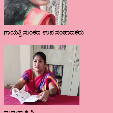
ಗಾಯತ್ರಿ ಸುಂಕದ ಉಪ ಸಂಪಾದಕರು