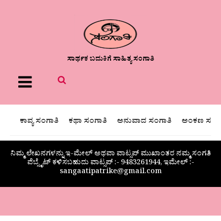
ಸಾರ್ಥಕ ಬದುಕಿಗೆ ಸಾಹಿತ್ಯ ಸಂಗಾತಿ
Menu
ಕಾವ್ಯ ಸಂಗಾತಿ
ಕಥಾ ಸಂಗಾತಿ
ಅನುವಾದ ಸಂಗಾತಿ
ಅಂಕಣ ಸಂಗಾ
ನಿಮ್ಮ ಲೇಖನಗಳನ್ನು ಇ-ಮೇಲ್ ಅಥವಾ ವಾಟ್ಸಪ್ ಮುಖಾಂತರ ನಮ್ಮ ಸಂಗತಿ
ವೆಬ್ಸೈಟ್ ಕಳಿಸಬಹುದು ವಾಟ್ಸಪ್‌ :- 9483261944, ಇಮೇಲ್ :-
sangaatipatrike@gmail.com