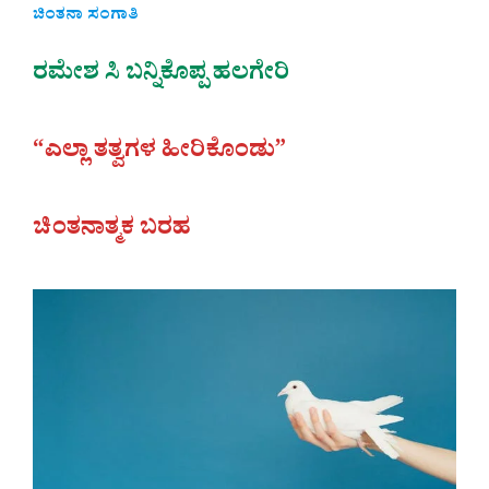
ಚಿಂತನಾ ಸಂಗಾತಿ
ರಮೇಶ ಸಿ ಬನ್ನಿಕೊಪ್ಪ ಹಲಗೇರಿ
“ಎಲ್ಲಾ ತತ್ವಗಳ ಹೀರಿಕೊಂಡು”
ಚಿಂತನಾತ್ಮಕ ಬರಹ