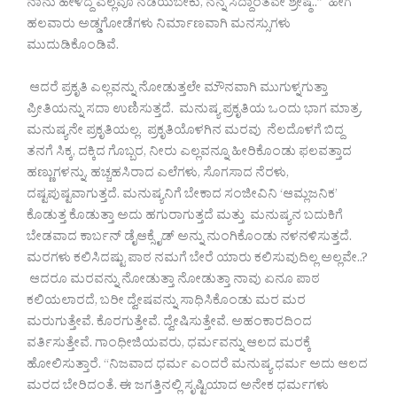
ನಾನು ಹೇಳಿದ್ದೆ ಎಲ್ಲವೂ ನಡೆಯಬೇಕು, ನನ್ನ ಸಿದ್ದಾಂತವೇ ಶ್ರೇಷ್ಠ..” ಹೀಗೆ
ಹಲವಾರು ಅಡ್ಡಗೋಡೆಗಳು ನಿರ್ಮಾಣವಾಗಿ ಮನಸ್ಸುಗಳು
ಮುದುಡಿಕೊಂಡಿವೆ.
ಆದರೆ ಪ್ರಕೃತಿ ಎಲ್ಲವನ್ನು ನೋಡುತ್ತಲೇ ಮೌನವಾಗಿ ಮುಗುಳ್ನಗುತ್ತಾ
ಪ್ರೀತಿಯನ್ನು ಸದಾ ಉಣಿಸುತ್ತದೆ. ಮನುಷ್ಯ ಪ್ರಕೃತಿಯ ಒಂದು ಭಾಗ ಮಾತ್ರ.
ಮನುಷ್ಯನೇ ಪ್ರಕೃತಿಯಲ್ಲ. ಪ್ರಕೃತಿಯೊಳಗಿನ ಮರವು ನೆಲದೊಳಗೆ ಬಿದ್ದ
ತನಗೆ ಸಿಕ್ಕ, ದಕ್ಕಿದ ಗೊಬ್ಬರ, ನೀರು ಎಲ್ಲವನ್ನೂ ಹೀರಿಕೊಂಡು ಫಲವತ್ತಾದ
ಹಣ್ಣುಗಳನ್ನು, ಹಚ್ಚಹಸಿರಾದ ಎಲೆಗಳು, ಸೊಗಸಾದ ನೆರಳು,
ದಷ್ಟಪುಷ್ಟವಾಗುತ್ತದೆ. ಮನುಷ್ಯನಿಗೆ ಬೇಕಾದ ಸಂಜೀವಿನಿ ‘ಆಮ್ಲಜನಿಕ’
ಕೊಡುತ್ತ ಕೊಡುತ್ತಾ ಅದು ಹಗುರಾಗುತ್ತದೆ ಮತ್ತು ಮನುಷ್ಯನ ಬದುಕಿಗೆ
ಬೇಡವಾದ ಕಾರ್ಬನ್ ಡೈಆಕ್ಸೈಡ್ ಅನ್ನು ನುಂಗಿಕೊಂಡು ನಳನಳಿಸುತ್ತದೆ.
ಮರಗಳು ಕಲಿಸಿದಷ್ಟು ಪಾಠ ನಮಗೆ ಬೇರೆ ಯಾರು ಕಲಿಸುವುದಿಲ್ಲ ಅಲ್ಲವೇ..?
ಆದರೂ ಮರವನ್ನು ನೋಡುತ್ತಾ ನೋಡುತ್ತಾ ನಾವು ಏನೂ ಪಾಠ
ಕಲಿಯಲಾರದೆ, ಬರೀ ದ್ವೇಷವನ್ನು ಸಾಧಿಸಿಕೊಂಡು ಮರ ಮರ
ಮರುಗುತ್ತೇವೆ. ಕೊರಗುತ್ತೇವೆ. ದ್ವೇಷಿಸುತ್ತೇವೆ. ಅಹಂಕಾರದಿಂದ
ವರ್ತಿಸುತ್ತೇವೆ. ಗಾಂಧೀಜಿಯವರು, ಧರ್ಮವನ್ನು ಆಲದ ಮರಕ್ಕೆ
ಹೋಲಿಸುತ್ತಾರೆ. “ನಿಜವಾದ ಧರ್ಮ ಎಂದರೆ ಮನುಷ್ಯ ಧರ್ಮ ಅದು ಆಲದ
ಮರದ ಬೇರಿದಂತೆ. ಈ ಜಗತ್ತಿನಲ್ಲಿ ಸೃಷ್ಟಿಯಾದ ಅನೇಕ ಧರ್ಮಗಳು