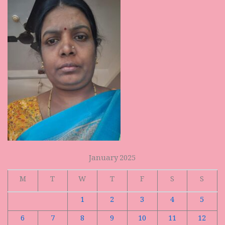
January 2025
M
T
W
T
F
S
S
1
2
3
4
5
6
7
8
9
10
11
12