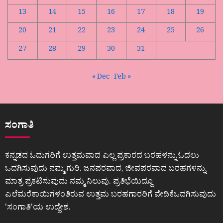
13
14
15
16
17
18
19
20
21
22
23
24
25
26
27
28
29
30
31
« Dec
Feb »
ಸಂಗಾತಿ
ಕನ್ನಡದ ಓದುಗರಿಗೆ ಉತ್ತಮವಾದ ಎಲ್ಲ ಪ್ರಕಾರದ ಬರಹಳನ್ನು ಓದಲು
ಒದಗಿಸುವುದು ನಮ್ಮ ಗುರಿ. ಜನಪರವಾದ, ಜೀವಪರವಾದ ಬರಹಗಳನ್ನು
ಮಾತ್ರ ಪ್ರಕಟಿಸುವುದು ನಮ್ಮ ನಿಲುವು. ಪ್ರತಿಭೆಯಿದ್ದೂ
ಎಲೆಮರೆಕಾಯಿಗಳಂತಿರುವ ಉತ್ತಮ ಬರಹಗಾರರಿಗೆ ವೇದಿಕೆಒದಗಿಸುವುದು
ʼಸಂಗಾತಿʼಯ ಉದ್ದೇಶ.