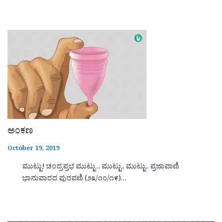
ಅಂಕಣ
October 19, 2019
ಮುಟ್ಟು! ಚಂದ್ರಪ್ರಭ ಮುಟ್ಟು .. ಮುಟ್ಟು.. ಮುಟ್ಟು.. ಪ್ರಜಾವಾಣಿ
ಭಾನುವಾರದ ಪುರವಣಿ (೨೩/೧೦/೧೯)…