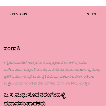
PREVIOUS
NEXT
ಸಂಗಾತಿ
ಕನ್ನಡದ ಓದುಗರಿಗೆ ಉತ್ತಮವಾದ ಎಲ್ಲ ಪ್ರಕಾರದ ಬರಹಳನ್ನು ಓದಲು
ಒದಗಿಸುವುದು ನಮ್ಮ ಗುರಿ. ಜನಪರವಾದ, ಜೀವಪರವಾದ ಬರಹಗಳನ್ನು ಮಾತ್ರ
ಪ್ರಕಟಿಸುವುದು ನಮ್ಮ ನಿಲುವು. ಪ್ರತಿಭೆಯಿದ್ದೂ ಎಲೆಮರೆಕಾಯಿಗಳಂತಿರುವ
ಉತ್ತಮ ಬರಹಗಾರರಿಗೆ ವೇದಿಕೆಒದಗಿಸುವುದು ʼಸಂಗಾತಿʼಯ ಉದ್ದೇಶ.
ಕು.ಸ.ಮಧುಸೂದನರಂಗೇಹಳ್ಳಿ
ಪ್ರಧಾನಸಂಪಾದಕರು