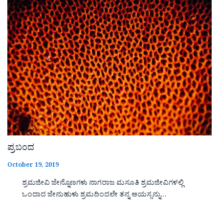
ಪ್ರಬಂದ
October 19, 2019
ಶ್ರಮಜೀವಿ ಜೇನ್ನೊಣಗಳು ನಾಗರಾಜ ಮಸೂತಿ ಶ್ರಮಜೀವಿಗಳಲ್ಲಿ
ಒಂದಾದ ಜೇನುಹುಳು ಶ್ರಮದಿಂದಲೇ ತನ್ನ ಆಯಸ್ಸನ್ನು…