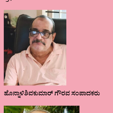
ಹೊನ್ನಾಳಿಶಿವಕುಮಾರ್ ಗೌರವ ಸಂಪಾದಕರು