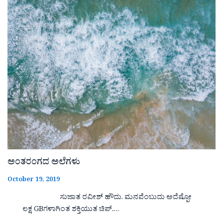
ಅಂತರಂಗದ ಅಲೆಗಳು
October 19, 2019
ಸುಜಾತ ರವೀಶ್ ಹೌದು. ಮನವೆಂಬುದು ಅದೆಷ್ಪೋ
ಲಕ್ಷ GBಗಳಾಗಿಂತ ಶಕ್ತಿಯುತ ಚಿಪ್.…