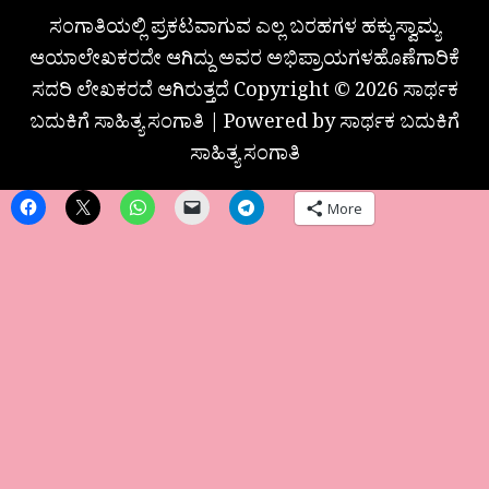
ಸಂಗಾತಿಯಲ್ಲಿ ಪ್ರಕಟವಾಗುವ ಎಲ್ಲ ಬರಹಗಳ ಹಕ್ಕುಸ್ವಾಮ್ಯ
ಆಯಾಲೇಖಕರದೇ ಆಗಿದ್ದು ಅವರ ಅಭಿಪ್ರಾಯಗಳಹೊಣೆಗಾರಿಕೆ
ಸದರಿ ಲೇಖಕರದೆ ಆಗಿರುತ್ತದೆ Copyright © 2026 ಸಾರ್ಥಕ
ಬದುಕಿಗೆ ಸಾಹಿತ್ಯ ಸಂಗಾತಿ | Powered by ಸಾರ್ಥಕ ಬದುಕಿಗೆ
ಸಾಹಿತ್ಯ ಸಂಗಾತಿ
More