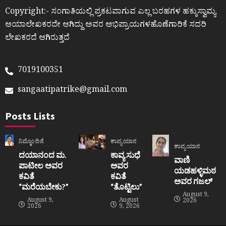
Copyright:- ಸಂಗಾತಿಯಲ್ಲಿ ಪ್ರಕಟವಾಗುವ ಎಲ್ಲ ಬರಹಗಳ ಹಕ್ಕುಸ್ವಾಮ್ಯ
ಆಯಾಲೇಖಕರದೇ ಆಗಿದ್ದು ಅವರ ಅಭಿಪ್ರಾಯಗಳಹೊಣೆಗಾರಿಕೆ ಸದರಿ
ಲೇಖಕರದೆ ಆಗಿರುತ್ತದೆ
7019100351
sangaatipatrike@gmail.com
Posts Lists
ನಿಮ್ಮೊಂದಿಗೆ
ಕಾವ್ಯಯಾನ
ಕಾವ್ಯಯಾನ
ದಯಾನಂದ ಮ.
ಕಾವ್ಯ ಸುಧೆ
ವಾಣಿ
ಪಾಟೀಲ ಅವರ
ಅವರ
ಯಡಹಳ್ಳಿಮಠ
ಕವಿತೆ
ಕವಿತೆ
ಅವರ ಗಜಲ್
“ಮರೆಯಬೇಕು?”
“ತೊಟ್ಟಿಲು”
August 9,
August 9,
August
2026
2026
9, 2026