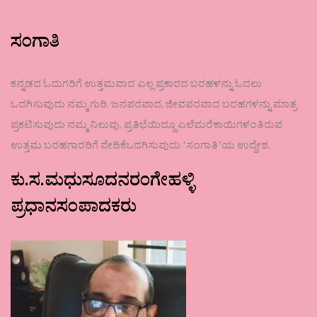
ಸಂಗಾತಿ
ಕನ್ನಡದ ಓದುಗರಿಗೆ ಉತ್ತಮವಾದ ಎಲ್ಲ ಪ್ರಕಾರದ ಬರಹಳನ್ನು ಓದಲು
ಒದಗಿಸುವುದು ನಮ್ಮ ಗುರಿ. ಜನಪರವಾದ, ಜೀವಪರವಾದ ಬರಹಗಳನ್ನು ಮಾತ್ರ
ಪ್ರಕಟಿಸುವುದು ನಮ್ಮ ನಿಲುವು. ಪ್ರತಿಭೆಯಿದ್ದೂ ಎಲೆಮರೆಕಾಯಿಗಳಂತಿರುವ
ಉತ್ತಮ ಬರಹಗಾರರಿಗೆ ವೇದಿಕೆಒದಗಿಸುವುದು ʼಸಂಗಾತಿʼಯ ಉದ್ದೇಶ.
ಕು.ಸ.ಮಧುಸೂದನರಂಗೇಹಳ್ಳಿ
ಪ್ರಧಾನಸಂಪಾದಕರು