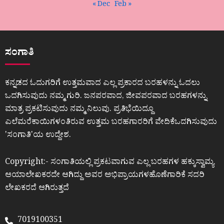
« Dec
Feb »
ಸಂಗಾತಿ
ಕನ್ನಡದ ಓದುಗರಿಗೆ ಉತ್ತಮವಾದ ಎಲ್ಲ ಪ್ರಕಾರದ ಬರಹಳನ್ನು ಓದಲು
ಒದಗಿಸುವುದು ನಮ್ಮ ಗುರಿ. ಜನಪರವಾದ, ಜೀವಪರವಾದ ಬರಹಗಳನ್ನು
ಮಾತ್ರ ಪ್ರಕಟಿಸುವುದು ನಮ್ಮ ನಿಲುವು. ಪ್ರತಿಭೆಯಿದ್ದೂ
ಎಲೆಮರೆಕಾಯಿಗಳಂತಿರುವ ಉತ್ತಮ ಬರಹಗಾರರಿಗೆ ವೇದಿಕೆಒದಗಿಸುವುದು
ʼಸಂಗಾತಿʼಯ ಉದ್ದೇಶ.
Copyright:- ಸಂಗಾತಿಯಲ್ಲಿ ಪ್ರಕಟವಾಗುವ ಎಲ್ಲ ಬರಹಗಳ ಹಕ್ಕುಸ್ವಾಮ್ಯ
ಆಯಾಲೇಖಕರದೇ ಆಗಿದ್ದು ಅವರ ಅಭಿಪ್ರಾಯಗಳಹೊಣೆಗಾರಿಕೆ ಸದರಿ
ಲೇಖಕರದೆ ಆಗಿರುತ್ತದೆ
7019100351