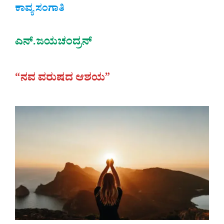
ಕಾವ್ಯ ಸಂಗಾತಿ
ಎನ್.ಜಯಚಂದ್ರನ್
“ನವ ವರುಷದ ಆಶಯ”