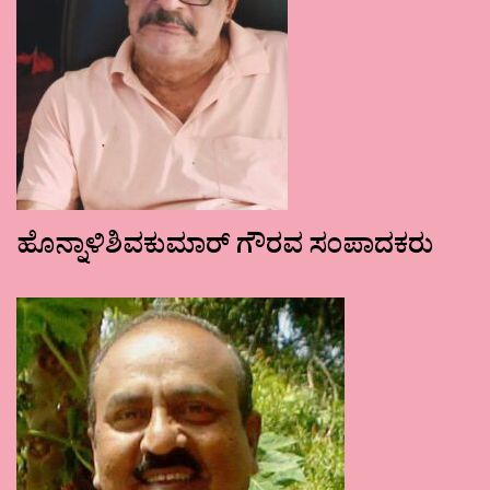
ಹೊನ್ನಾಳಿಶಿವಕುಮಾರ್ ಗೌರವ ಸಂಪಾದಕರು