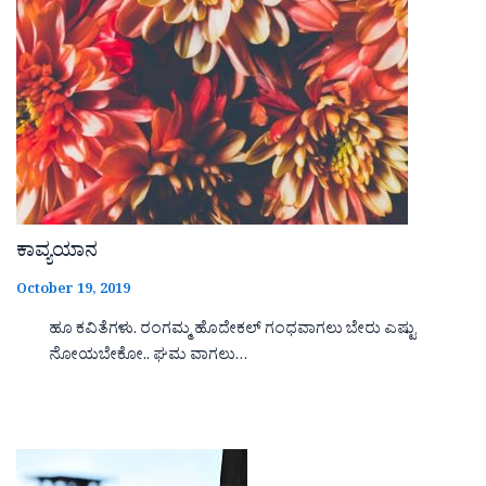
ಕಾವ್ಯಯಾನ
October 19, 2019
ಹೂ ಕವಿತೆಗಳು. ರಂಗಮ್ಮ ಹೊದೇಕಲ್ ಗಂಧವಾಗಲು ಬೇರು ಎಷ್ಟು
ನೋಯಬೇಕೋ.. ಘಮ ವಾಗಲು…