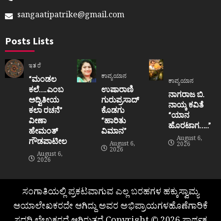
sangaatipatrike@gmail.com
Posts Lists
ಇತರೆ
ಕಾವ್ಯಯಾನ
“ಮಂಡಲ
ಕಾವ್ಯಯಾನ
ಕಲೆ….ಎಂಬ
ಉಷಾರಾಣಿ
ನಾಗರಾಜ ಬಿ.
ಅದ್ವಿತೀಯ
ಗುರುಪ್ರಸಾದ್
ನಾಯ್ಕ ಕವಿತೆ
ಕಲಾ ರಚನೆ”‌
ಕೊಡಗು
“ಯಾನ
ವೀಣಾ
“ಹಾರಿತು
ಹೊರಟಾಗ…..”
ಹೇಮಂತ್‌
ವಿಮಾನ”
August 6,
ಗೌಡಪಾಟೀಲ
August 6,
2026
2026
August 6,
2026
ಸಂಗಾತಿಯಲ್ಲಿ ಪ್ರಕಟವಾಗುವ ಎಲ್ಲ ಬರಹಗಳ ಹಕ್ಕುಸ್ವಾಮ್ಯ
ಆಯಾಲೇಖಕರದೇ ಆಗಿದ್ದು ಅವರ ಅಭಿಪ್ರಾಯಗಳಹೊಣೆಗಾರಿಕೆ