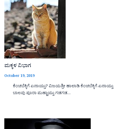
ಮಕ್ಕಳ ವಿಭಾಗ
October 19, 2019
ಕೆಂಚಬೆಕ್ಕಿಗೆ ಏನಾಯ್ತು? ವಿಜಯಶ್ರೀ ಹಾಲಾಡಿ ಕೆಂಚಬೆಕ್ಕಿಗೆ ಏನಾಯ್ತು
ಬಾಲವು ಪೂರಾ ಮಣ್ಣಾಯ್ತು ಗಡಗಡ…