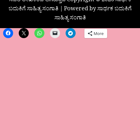
ಸದರಿ ಲೇಖಕರದೆ ಆಗಿರುತ್ತದೆ Copyright © 2026 ಸಾರ್ಥಕ
ಬದುಕಿಗೆ ಸಾಹಿತ್ಯ ಸಂಗಾತಿ | Powered by ಸಾರ್ಥಕ ಬದುಕಿಗೆ
ಸಾಹಿತ್ಯ ಸಂಗಾತಿ
More