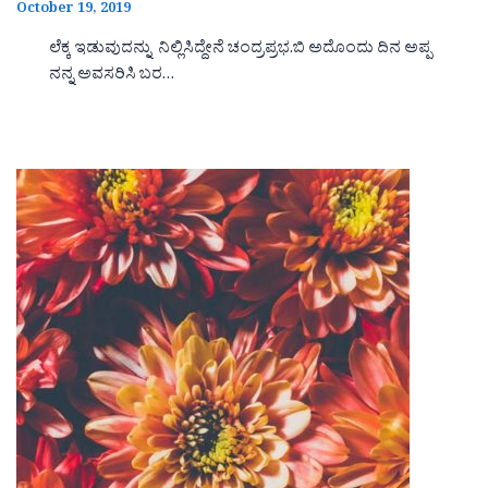
October 19, 2019
ಲೆಕ್ಕ ಇಡುವುದನ್ನು ನಿಲ್ಲಿಸಿದ್ದೇನೆ ಚಂದ್ರಪ್ರಭ.ಬಿ ಅದೊಂದು ದಿನ ಅಪ್ಪ
ನನ್ನ ಅವಸರಿಸಿ ಬರ…