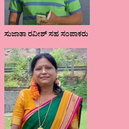
ಸುಜಾತಾ ರವೀಶ್ ಸಹ ಸಂಪಾಕರು