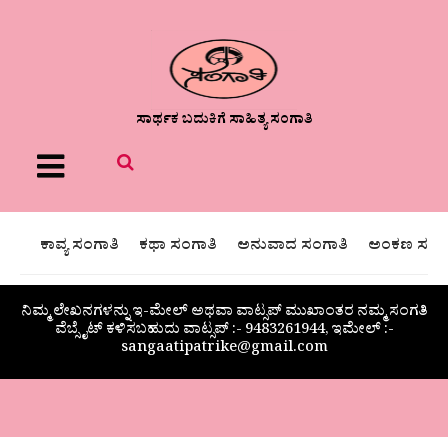
ಸಾರ್ಥಕ ಬದುಕಿಗೆ ಸಾಹಿತ್ಯ ಸಂಗಾತಿ
Menu
ಕಾವ್ಯ ಸಂಗಾತಿ
ಕಥಾ ಸಂಗಾತಿ
ಅನುವಾದ ಸಂಗಾತಿ
ಅಂಕಣ ಸಂಗಾ
ನಿಮ್ಮ ಲೇಖನಗಳನ್ನು ಇ-ಮೇಲ್ ಅಥವಾ ವಾಟ್ಸಪ್ ಮುಖಾಂತರ ನಮ್ಮ ಸಂಗತಿ
ವೆಬ್ಸೈಟ್ ಕಳಿಸಬಹುದು ವಾಟ್ಸಪ್‌ :- 9483261944, ಇಮೇಲ್ :-
sangaatipatrike@gmail.com