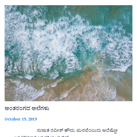
ಅಂತರಂಗದ ಅಲೆಗಳು
October 19, 2019
ಸುಜಾತ ರವೀಶ್ ಹೌದು. ಮನವೆಂಬುದು ಅದೆಷ್ಪೋ