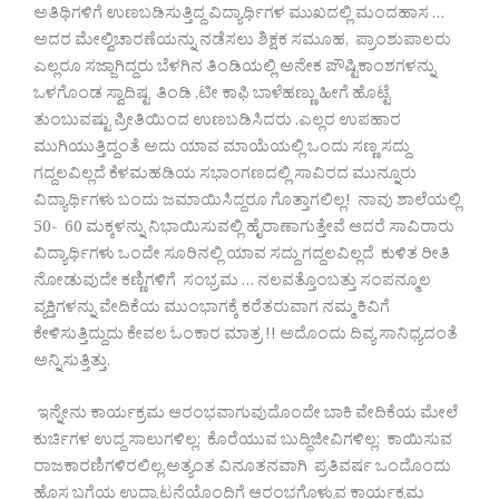
ಅತಿಥಿಗಳಿಗೆ ಉಣಬಡಿಸುತ್ತಿದ್ದ ವಿದ್ಯಾರ್ಥಿಗಳ ಮುಖದಲ್ಲಿ ಮಂದಹಾಸ …
ಅದರ ಮೇಲ್ವಿಚಾರಣೆಯನ್ನು ನಡೆಸಲು ಶಿಕ್ಷಕ ಸಮೂಹ, ಪ್ರಾಂಶುಪಾಲರು
ಎಲ್ಲರೂ ಸಜ್ಜಾಗಿದ್ದರು ಬೆಳಗಿನ ತಿಂಡಿಯಲ್ಲಿ ಅನೇಕ ಪೌಷ್ಟಿಕಾಂಶಗಳನ್ನು
ಒಳಗೊಂಡ ಸ್ವಾದಿಷ್ಟ ತಿಂಡಿ ,ಟೀ ಕಾಫಿ ಬಾಳೆಹಣ್ಣು ಹೀಗೆ ಹೊಟ್ಟೆ
ತುಂಬುವಷ್ಟು ಪ್ರೀತಿಯಿಂದ ಉಣಬಡಿಸಿದರು .ಎಲ್ಲರ ಉಪಹಾರ
ಮುಗಿಯುತ್ತಿದ್ದಂತೆ ಅದು ಯಾವ ಮಾಯೆಯಲ್ಲಿ ಒಂದು ಸಣ್ಣ ಸದ್ದು
ಗದ್ದಲವಿಲ್ಲದೆ ಕೆಳಮಹಡಿಯ ಸಭಾಂಗಣದಲ್ಲಿ ಸಾವಿರದ ಮುನ್ನೂರು
ವಿದ್ಯಾರ್ಥಿಗಳು ಬಂದು ಜಮಾಯಿಸಿದ್ದರೂ ಗೊತ್ತಾಗಲಿಲ್ಲ! ನಾವು ಶಾಲೆಯಲ್ಲಿ
50- 60 ಮಕ್ಕಳನ್ನು ನಿಭಾಯಿಸುವಲ್ಲಿ ಹೈರಾಣಾಗುತ್ತೇವೆ ಆದರೆ ಸಾವಿರಾರು
ವಿದ್ಯಾರ್ಥಿಗಳು ಒಂದೇ ಸೂರಿನಲ್ಲಿ ಯಾವ ಸದ್ದು ಗದ್ದಲವಿಲ್ಲದೆ ಕುಳಿತ ರೀತಿ
ನೋಡುವುದೇ ಕಣ್ಣಿಗಳಿಗೆ ಸಂಭ್ರಮ … ನಲವತ್ತೊಂಬತ್ತು ಸಂಪನ್ಮೂಲ
ವ್ಯಕ್ತಿಗಳನ್ನು ವೇದಿಕೆಯ ಮುಂಭಾಗಕ್ಕೆ ಕರೆತರುವಾಗ ನಮ್ಮ ಕಿವಿಗೆ
ಕೇಳಿಸುತ್ತಿದ್ದುದು ಕೇವಲ ಓಂಕಾರ ಮಾತ್ರ !! ಅದೊಂದು ದಿವ್ಯ ಸಾನಿಧ್ಯದಂತೆ
ಅನ್ನಿಸುತ್ತಿತ್ತು.
ಇನ್ನೇನು ಕಾರ್ಯಕ್ರಮ ಆರಂಭವಾಗುವುದೊಂದೇ ಬಾಕಿ ವೇದಿಕೆಯ ಮೇಲೆ
ಕುರ್ಚಿಗಳ ಉದ್ದ ಸಾಲುಗಳಿಲ್ಲ; ಕೊರೆಯುವ ಬುದ್ಧಿಜೀವಿಗಳಿಲ್ಲ; ಕಾಯಿಸುವ
ರಾಜಕಾರಣಿಗಳಿರಲಿಲ್ಲ.ಅತ್ಯಂತ ವಿನೂತನವಾಗಿ ಪ್ರತಿವರ್ಷ ಒಂದೊಂದು
ಹೊಸ ಬಗೆಯ ಉದ್ಘಾಟನೆಯೊಂದಿಗೆ ಆರಂಭಗೊಳ್ಳುವ ಕಾರ್ಯಕ್ರಮ