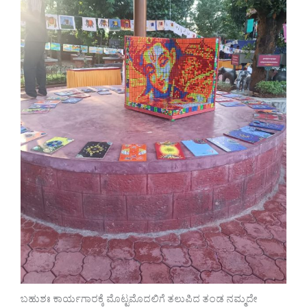
ಬಹುಶಃ ಕಾರ್ಯಗಾರಕ್ಕೆ ಮೊಟ್ಟಮೊದಲಿಗೆ ತಲುಪಿದ ತಂಡ ನಮ್ಮದೇ