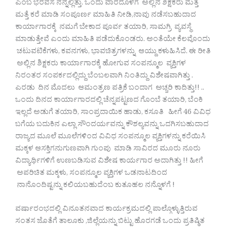
ಎಂಬ ಭರವಸೆ ನನ್ನಲ್ಲಿತ್ತು. ಒಂದು ವಾರದೊಳಗೆ ಅಲ್ಲಿನ ಶಿಕ್ಷಕರು ಮೆತ್ತೆ
ಮತ್ತೆ ಕರೆ ಮಾಡಿ ಸಂಪೂರ್ಣ ಮಾಹಿತಿ ನೀಡಿ,ನಾವು ನಡೆಸಬಹುದಾದ
ಕಾರ್ಯಾಗಾರಕ್ಕೆ ನಮಗೆ ಬೇಕಾದ ಪೂರ್ವ ತಯಾರಿ, ಸಾಮಗ್ರಿ ವ್ಯವಸ್ಥೆ
ಮಾಡುತ್ತೇವೆ ಎಂದು ಮಾಹಿತಿ ಪಡೆದುಕೊಂಡರು. ಅಂತೆಯೇ ಕೆಲವೊಂದು
ಚಟುವಟಿಕೆಗಳು, ಕವನಗಳು, ಭಾವಚಿತ್ರಗಳನ್ನು ಆಯ್ದು ಕಳುಹಿಸಿದೆ. ಈ ರೀತಿ
ಅಲ್ಲಿನ ಶಿಕ್ಷಕರು ಕಾರ್ಯಾಗಾರಕ್ಕೆ ಹೋಗುವ ಸಂಪನ್ಮೂಲ ವ್ಯಕ್ತಿಗಳ
ನಿರಂತರ ಸಂಪರ್ಕದಲ್ಲಿದ್ದು ಬೆಂಬಲವಾಗಿ ನಿಂತಿದ್ದು ವಿಶೇಷವಾಗಿತ್ತು .
ಎರಡು ದಿನ ಮೊದಲು ಆಮಂತ್ರಣ ಪತ್ರಿಕೆ ಬಂದಾಗ ಅಚ್ಚರಿ ಕಾದಿತ್ತು!! ..
ಒಂದು ದಿನದ ಕಾರ್ಯಾಗಾರದಲ್ಲಿ ಚೆನ್ನಪಟ್ಟಣದ ಗೊಂಬೆ ತಯಾರಿ, ಬೆಂಕಿ
ಇಲ್ಲದೆ ಅಡುಗೆ ತಯಾರಿ, ಸಾಂಪ್ರದಾಯಿಕ ಹಾಡು, ಕಸೂತಿ ಹೀಗೆ 46 ವಿವಿಧ
ಬಗೆಯ ಬದುಕಿನ ಎಲ್ಲಾ ಸೌಂದರ್ಯವನ್ನು ಕೌಶಲ್ಯವನ್ನು ಒದಗಿಸಬಹುದಾದ
ರಾಜ್ಯದ ಮೂಲೆ ಮೂಲೆಗಳಿಂದ ವಿವಿಧ ಸಂಪನ್ಮೂಲ ವ್ಯಕ್ತಿಗಳನ್ನು ಕರೆಯಿಸಿ
ಮಕ್ಕಳ ಆಸಕ್ತಿಗನುಗುಣವಾಗಿ ಗುಂಪು ಮಾಡಿ ಸಾವಿರದ ಮೂರು ನೂರು
ವಿದ್ಯಾರ್ಥಿಗಳಿಗೆ ಉಣಬಡಿಸುವ ವಿಶೇಷ ಕಾರ್ಯಗಾರ ಅದಾಗಿತ್ತು !! ಹೀಗೆ
ಅಪರಿಚಿತ ಮಕ್ಕಳು, ಸಂಪನ್ಮೂಲ ವ್ಯಕ್ತಿಗಳ ಒಡನಾಟದಿಂದ
ನಾನೊಂದಿಷ್ಟನ್ನು ಕಲಿಯಬಹುದೆಂಬ ಕುತೂಹಲ ನನ್ನೊಳಗೆ !
ವರ್ಷಾರಂಭದಲ್ಲಿ ವಿನೂತನವಾದ ಕಾರ್ಯಕ್ರಮದಲ್ಲಿ ಪಾಲ್ಗೊಳ್ಳುತ್ತಿರುವ
ಸಂತಸ ಜೊತೆಗೆ ತಾಲೂಕು ,ಜಿಲ್ಲೆಯನ್ನು ಬಿಟ್ಟು ಹೊರಗಡೆ ಒಂದು ಪ್ರತಿಷ್ಠಿತ