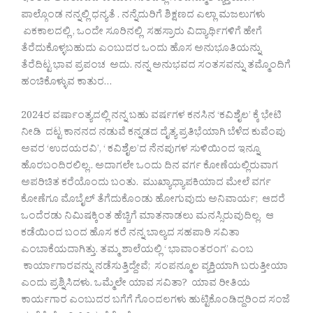
ಪಾಲ್ಗೊಂಡ ನನ್ನಲ್ಲಿ ಧನ್ಯತೆ . ನನ್ನೆದುರಿಗೆ ಶಿಕ್ಷಣದ ಎಲ್ಲಾ ಮಜಲುಗಳು
ಏಕಕಾಲದಲ್ಲಿ , ಒಂದೇ ಸೂರಿನಲ್ಲಿ ಸಹಸ್ರಾರು ವಿದ್ಯಾರ್ಥಿಗಳಿಗೆ ಹೇಗೆ
ತೆರೆದುಕೊಳ್ಳಬಹುದು ಎಂಬುದರ ಒಂದು ಹೊಸ ಅನುಭೂತಿಯನ್ನು
ತೆರೆದಿಟ್ಟ ಭಾವ ಪ್ರಪಂಚ ಅದು. ನನ್ನ ಅನುಭವದ ಸಂತಸವನ್ನು ತಮ್ಮೊಂದಿಗೆ
ಹಂಚಿಕೊಳ್ಳುವ ಕಾತುರ…
2024ರ ವರ್ಷಾಂತ್ಯದಲ್ಲಿ ನನ್ನ ಬಹು ವರ್ಷಗಳ ಕನಸಿನ ‘ಕವಿಶೈಲ’ ಕ್ಕೆ ಭೇಟಿ
ನೀಡಿ ದಟ್ಟ ಕಾನನದ ನಡುವೆ ಕನ್ನಡದ ದೈತ್ಯ ಪ್ರತಿಭೆಯಾಗಿ ಬೆಳೆದ ಕುವೆಂಪು
ಅವರ ‘ಉದಯರವಿ’, ‘ ಕವಿಶೈಲ’ದ ನೆನಪುಗಳ ಸುಳಿಯಿಂದ ಇನ್ನೂ
ಹೊರಬಂದಿರಲಿಲ್ಲ.. ಅದಾಗಲೇ ಒಂದು ದಿನ ವರ್ಗ ಕೋಣೆಯಲ್ಲಿರುವಾಗ
ಅಪರಿಚಿತ ಕರೆಯೊಂದು ಬಂತು. ಮುಖ್ಯಾಧ್ಯಾಪಕಿಯಾದ ಮೇಲೆ ವರ್ಗ
ಕೋಣೆಗೂ ಮೊಬೈಲ್ ತೆಗೆದುಕೊಂಡು ಹೋಗುವುದು ಅನಿವಾರ್ಯ; ಆದರೆ
ಒಂದೆರಡು ನಿಮಿಷಕ್ಕಿಂತ ಹೆಚ್ಚಿಗೆ ಮಾತನಾಡಲು ಮನಸ್ಸಿರುವುದಿಲ್ಲ. ಆ
ಕಡೆಯಿಂದ ಬಂದ ಹೊಸ ಕರೆ ನನ್ನ ಬಾಲ್ಯದ ಸಹಪಾಠಿ ಸವಿತಾ
ಎಂಬಾಕೆಯದಾಗಿತ್ತು. ತಮ್ಮ ಶಾಲೆಯಲ್ಲಿ ‘ ಭಾವಾಂತರಂಗ’ ಎಂಬ
ಕಾರ್ಯಾಗಾರವನ್ನು ನಡೆಸುತ್ತಿದ್ದೇವೆ; ಸಂಪನ್ಮೂಲ ವ್ಯಕ್ತಿಯಾಗಿ ಬರುತ್ತೀಯಾ
ಎಂದು ಪ್ರಶ್ನಿಸಿದಳು. ಒಮ್ಮೆಲೇ ಯಾವ ಸವಿತಾ? ಯಾವ ರೀತಿಯ
ಕಾರ್ಯಗಾರ ಎಂಬುದರ ಬಗೆಗೆ ಗೊಂದಲಗಳು ಹುಟ್ಟಿಕೊಂಡಿದ್ದರಿಂದ ಸಂಜೆ