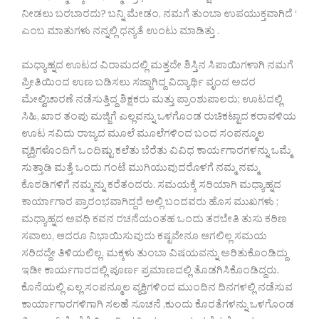
ನೀಡಲು ಬರಬಾರದು? ಬನ್ನಿ ಮೇಡಂ, ನಮಗೆ ತುಂಬಾ ಉಪಯುಕ್ತವಾಗಿದೆ ‘
ಎಂಬ ಮಾತುಗಳು ನನ್ನಲ್ಲಿ ಧನ್ಯತೆ ಉಂಟು ಮಾಡಿತ್ತು .
ಮಧ್ಯಾಹ್ನದ ಊಟದ ವಿರಾಮದಲ್ಲಿ ಮತ್ತದೇ ಶಿಸ್ತಿನ ಸಿಪಾಯಿಗಳಾಗಿ ನಮಗೆ
ಪ್ರೀತಿಯಿಂದ ಉಣ ಬಡಿಸಲು ಸಜ್ಜಾಗಿದ್ದ ವಿದ್ಯಾರ್ಥಿ ವೃಂದ ಅದರ
ಮೇಲ್ವಿಚಾರಣೆ ನಡೆಸುತ್ತಿದ್ದ ಶಿಕ್ಷಕರು ಮತ್ತು ಪ್ರಾಂಶುಪಾಲರು; ಊಟದಲ್ಲಿ
ಸಿಹಿ, ಖಾರ ತಂಪು ಮಜ್ಜಿಗೆ ಎಲ್ಲವನ್ನು ಒಳಗೊಂಡ ರುಚಿಕಟ್ಟಾದ ಕರಾವಳಿಯ
ಊಟ ಸವಿದು ರಾಜ್ಯದ ಮೂಲೆ ಮೂಲೆಗಳಿಂದ ಬಂದ ಸಂಪನ್ಮೂಲ
ವ್ಯಕ್ತಿಗಳೊಂದಿಗೆ ಒಂದಿಷ್ಟು ಕಲೆತು ಬೆರೆತು ವಿವಿಧ ಕಾರ್ಯಗಾರಗಳನ್ನು ಒಮ್ಮೆ
ಸುತ್ತಾಡಿ ಮತ್ತೆ ಒಂದು ಗಂಟೆ ಮುಗಿಯುವುದರೊಳಗೆ ನಮ್ಮ ನಮ್ಮ
ಕೊಠಡಿಗಳಿಗೆ ನಮ್ಮನ್ನು ಕರೆತಂದರು. ಸಮಯಕ್ಕೆ ಸರಿಯಾಗಿ ಮಧ್ಯಾಹ್ನದ
ಕಾರ್ಯಾಗಾರ ಪ್ರಾರಂಭವಾಗಿದ್ದರೆ ಅಲ್ಲಿ ಬಂದವರು ಹೊಸ ಮುಖಗಳು ;
ಮಧ್ಯಾಹ್ನದ ಅವಧಿ ಕವನ ರಚನೆಯಂತಹ ಒಂದು ತರಬೇತಿ ತುಸು ಕಠಿಣ
ಸವಾಲು, ಆದರೂ ನಿಭಾಯಿಸುವುದು ಕಷ್ಟವೇನೂ ಆಗಲಿಲ್ಲ ಸಮಯ
ಸರಿದದ್ದೇ ತಿಳಿಯಲಿಲ್ಲ. ಮಕ್ಕಳು ತುಂಬಾ ವಿಷಯವನ್ನು ಅರಿತುಕೊಂಡಿದ್ದು
ಇಡೀ ಕಾರ್ಯಗಾರದಲ್ಲಿ ಪೂರ್ಣ ಪ್ರಮಾಣದಲ್ಲಿ ತೊಡಗಿಸಿಕೊಂಡಿದ್ದರು.
ಕೊನೆಯಲ್ಲಿ ಎಲ್ಲ ಸಂಪನ್ಮೂಲ ವ್ಯಕ್ತಿಗಳಿಂದ ಮುಂದಿನ ದಿನಗಳಲ್ಲಿ ನಡೆಸುವ
ಕಾರ್ಯಾಗಾರಗಳಿಗಾಗಿ ಸಲಹೆ ಸೂಚನೆ ,ಕುಂದು ಕೊರತೆಗಳನ್ನು ಒಳಗೊಂಡ