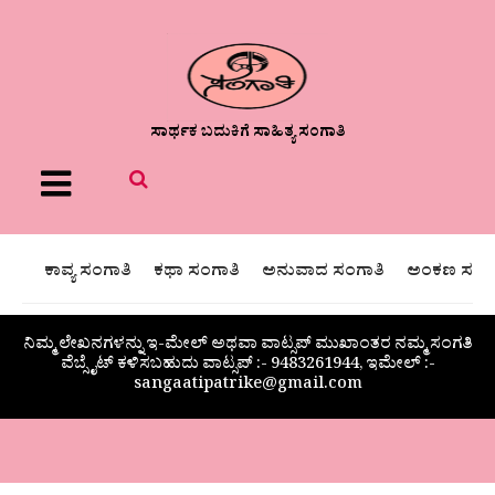
ಸಾರ್ಥಕ ಬದುಕಿಗೆ ಸಾಹಿತ್ಯ ಸಂಗಾತಿ
Menu
ಕಾವ್ಯ ಸಂಗಾತಿ
ಕಥಾ ಸಂಗಾತಿ
ಅನುವಾದ ಸಂಗಾತಿ
ಅಂಕಣ ಸಂಗಾ
ನಿಮ್ಮ ಲೇಖನಗಳನ್ನು ಇ-ಮೇಲ್ ಅಥವಾ ವಾಟ್ಸಪ್ ಮುಖಾಂತರ ನಮ್ಮ ಸಂಗತಿ
ವೆಬ್ಸೈಟ್ ಕಳಿಸಬಹುದು ವಾಟ್ಸಪ್‌ :- 9483261944, ಇಮೇಲ್ :-
sangaatipatrike@gmail.com