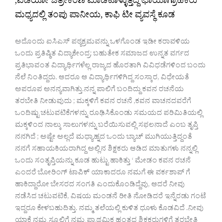
,ವಿಡಿಯೋ ಚಿತ್ರೀಕರಣ ಮಾಡಿಕೊಳ್ಳುತ್ತಿದ್ದ ಛಾಯಾಗ್ರಾಹಕರು
ಮಧ್ಯದಲ್ಲಿ ತಂಪು ಪಾನೀಯ, ಕಾಫಿ ಟೀ ವ್ಯವಸ್ಥೆ ಕೂಡ
ಅದೊಂದು ಐಸಿಎಸ್ ಪಠ್ಯಕ್ರಮವನ್ನು ಒಳಗೊಂಡ ಇಡೀ ಕರಾವಳಿಯ
ಒಂದು ಪ್ರತಿಷ್ಠಿತ ವಿದ್ಯಾಕೇಂದ್ರ; ಬಹುತೇಕ ಸಮಾಜದ ಉನ್ನತ ವರ್ಗದ
ಪ್ರತಿಭಾವಂತ ವಿದ್ಯಾರ್ಥಿಗಳೆಲ್ಲ ರಾಜ್ಯದ ಹೊರತಾಗಿ ವಿವಿಧಡೆಗಳಿಂದ ಬಂದು
ನೆಲೆ ನಿಂತಿದ್ದರು. ಆದರೂ ಆ ವಿದ್ಯಾರ್ಥಿಗಳಿಗಿದ್ದ ಸಂಸ್ಕಾರ, ವಿಧೇಯತೆ
ಅಪರೂಪ ಅನನ್ಯವಾಗಿತ್ತು.ನನ್ನ ಪಾಲಿಗೆ ಬಂದಿದ್ದು ಕವನ ರಚನೆಯ
ತರಬೇತಿ ನೀಡುವುದು ; ಮಕ್ಕಳಿಗೆ ಕವನ ರಚನೆ ,ಕವನ ವಾಚನದವರೆಗೆ
ಒಂದಿಷ್ಟು ಚಟುವಟಿಕೆಗಳನ್ನು ರೂಢಿಸಿಕೊಂಡು ಸಮಯದ ಪರಿಮಿತಿಯಲ್ಲಿ
ಮಕ್ಕಳಿಂದ ನಾಲ್ಕು ಸಾಲುಗಳನ್ನು ಬರೆಯಿಸುವಲ್ಲಿ ಸಫಲನಾದೆ ಎಂಬ ತೃಪ್ತಿ
ನನಗಿದೆ ; ಅಷ್ಟೇ ಅಲ್ಲದೆ ಮಧ್ಯಾಹ್ನದ ಒಂದು ಬ್ಯಾಚ್ ಮುಗಿಯುತ್ತಿದ್ದಂತೆ
ನನಗೆ ಸಹಾಯಕಿಯರಾಗಿದ್ದ ಅಲ್ಲಿನ ಶಿಕ್ಷಕರು ಆಡಿದ ಮಾತುಗಳು ನನ್ನಲ್ಲಿ
ಒಂದು ಸಂತೃಪ್ತಿಯನ್ನು ಕೂಡ ಹುಟ್ಟು ಹಾಕಿತ್ತು ‘ ಮೇಡಂ ಕವನ ರಚನೆ
ಎಂದರೆ ಬೋರಿಂಗ್ ಟಾಪಿಕ್ ಯಾಕಾದರೂ ನಮಗೆ ಈ ವರ್ಕಶಾಪ್ ಗೆ
ಹಾಕಿದ್ದಾರೋ ಬೇಸರದ ಸಂಗತಿ ಎಂದುಕೊಂಡಿದ್ದೆವು, ಆದರೆ ನೀವು
ನಡೆಸಿದ ಚಟುವಟಿಕೆ, ವಿಷಯ ಮಂಡನೆ ರೀತಿ ನೋಡಿದರೆ ಇನ್ನೆರಡು ಗಂಟೆ
ಇದ್ದರೂ ಕೇಳಬಹುದಿತ್ತು. ನಮ್ಮ ತಲೆಯಲ್ಲಿ ಕುಳಿತ ಧೂಳು ಕೊಡವಿದೆ .ನೀವು
ಯಾಕೆ ನಮ್ಮ ಸ್ಕೂಲಿಗೆ ನಮ್ಮ ಪ್ರಾಥಮಿಕ ಹಂತದ ಶಿಕ್ಷಕರುಗಳಿಗೆ ತರಬೇತಿ