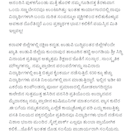
ಆನಂದಿಸಿ ಪುಳಕಗೊಂಡು ಮತ್ತೆ ಹೊರಳಿ ನಮ್ಮ ಗೂಡಿನತ್ತ ತೆರಳುವಾಗ
ಒಂದು ಸಣ್ಣ ಬೇಸರವೂ ಉಂಟಾಗಿತ್ತು: ಇಂತಹ ಕಾರ್ಯಾಗಾರದಲ್ಲಿ ನಾವೂ
ವಿದ್ಯಾರ್ಥಿಗಳಾಗಿ ಬಂದು ನುರಿತ ಸಂಪನ್ಮೂಲ ವ್ಯಕ್ತಿಗಳಿಂದ ಕಲಿತುಕೊಳ್ಳುವ
ಅವಕಾಶ ದೊರೆತಿದ್ದರೆ ಎಂಬ ಪ್ರಶ್ನಾರ್ಥಕ ಭಾವ.! ಕಲಿಕೆಗೆ ವಯಸ್ಸಿನ ಮಿತಿ
ಇಲ್ಲವಲ್ಲ!
ಕರಾವಳಿ ಜಿಲ್ಲೆಗಳಲ್ಲಿ ದಕ್ಷಿಣ ಕನ್ನಡ, ಉಡುಪಿ ಬುದ್ಧಿವಂತರ ಜಿಲ್ಲೆಗಳೆಂದೇ
ಖ್ಯಾತಿ. ಉಡುಪಿ ಜಿಲ್ಲೆಯ ಕುಂದಾಪುರ ತಾಲೂಕಿನ ಹಟ್ಟಿ ಅಂಗಡಿಯ ಶ್ರೀ ಸಿದ್ಧಿ
ವಿನಾಯಕ ಪ್ರತಿಷ್ಠಾನ ಅತ್ಯುತ್ತಮ ಶಿಕ್ಷಣದ ಜೊತೆಗೆ ಸಂಸ್ಕಾರ , ಸಾಂಸ್ಕೃತಿಕ
ಮೌಲ್ಯಗಳನ್ನು , ನಮ್ಮ ಪ್ರಾಚೀನ ಪರಂಪರೆಗಳನ್ನು ಸಾವಿರಾರು
ವಿದ್ಯಾರ್ಥಿಗಳಲ್ಲಿ ಉತ್ತಿ ಬಿತ್ತುವ ಕೈಂಕರ್ಯ ನಡೆಸುತ್ತಿದೆ. 650 ಕ್ಕೂ ಹೆಚ್ಚು
ವಿದ್ಯಾರ್ಥಿಗಳು ವಸತಿ ನಿಲಯಗಳಲ್ಲಿ ವಾಸ ಮಾಡುತ್ತಿದ್ದಾರೆ. ಇಲ್ಲಿನ ಇಡೀ 40
ಎಕರೆಯ ಕಂಪೌಂಡನ್ನು ಪೂರ್ಣ ಪ್ರಮಾಣದಲ್ಲಿ ನೋಡಲಾಗದಿದ್ದರೂ
ಕಾಲೇಜಿನ ಸುತ್ತಮುತ್ತ ಹಸಿರಿನ ವನಸಿರಿ ಪ್ರತಿಯೊಂದು ಉದ್ಯಾನವನ
ಮೈದಾನಕ್ಕೂ ನಮ್ಮ ಪ್ರಾಚೀನ ಋಷಿಮುನಿಗಳ ಮಾತಂಗವನ, ವ್ಯಾಸ ಕುಟಿರ
,ಈ ಬಗೆಯ ನಮ್ಮತನವನ್ನು ಎಲ್ಲೆಡೆ ಕಾಯ್ದುಕೊಳ್ಳುವ ಪರಿ ಎದ್ದು ಕಾಣುತ್ತಿತ್ತು
ವಸತಿ ನಿಲಯದ ಪಕ್ಕದಲ್ಲಿಯೇ ಪ್ರತಿದಿನವೂ ವಿದ್ಯಾರ್ಥಿಗಳು ಭಜನೆ ನಡೆಸುವ
ವಿಶಾಲ ಭಜನಾ ಮಂದಿರ ,ಸೈನ್ಸ್ ಪಾರ್ಕ್ ಎಲ್ಲವೂ ತುಂಬಾ ಪ್ರಾಯೋಗಿಕ
ಕಲಿಕೆ….ಜೊತೆಗೆ ಇಂತಹ ದೊಡ್ಡ ಸಂಸ್ಥೆಯ ಪ್ರಾಚಾರ್ಯರಾಗಿ ಸಂಸ್ಥೆಯನ್ನು