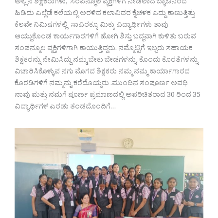
ಅಲ್ಲಿನ ಶಿಕ್ಷಕರುಗಳು, ಸಂಪನ್ಮೂಲ ವ್ಯಕ್ತಿಗಳಿಗೆ ನೀಡಲಾದ ಬ್ಯಾಚಿನಿಂದ
ಹಿಡಿದು ಎಲ್ಲೆಡೆ ಕಲೆಯಲ್ಲಿ ಅರಳಿದ ಕಲಾವಿದರ ಕೈಚಳಕ ಎದ್ದು ಕಾಣುತ್ತಿತ್ತು
ಕೆಲವೇ ನಿಮಿಷಗಳಲ್ಲಿ ಸಾವಿರಕ್ಕೂ ಮಿಕ್ಕು ವಿದ್ಯಾರ್ಥಿಗಳು ತಾವು
ಆಯ್ದುಕೊಂಡ ಕಾರ್ಯಗಾರಗಳಿಗೆ ಹೋಗಿ ಶಿಸ್ತು ಬದ್ಧವಾಗಿ ಕುಳಿತು ಬರುವ
ಸಂಪನ್ಮೂಲ ವ್ಯಕ್ತಿಗಳಿಗಾಗಿ ಕಾಯುತ್ತಿದ್ದರು. ನಮ್ಮೊಟ್ಟಿಗೆ ಇಬ್ಬರು ಸಹಾಯಕ
ಶಿಕ್ಷಕರನ್ನು ನೇಮಿಸಿದ್ದು ನಮ್ಮ ಬೇಕು ಬೇಡಗಳನ್ನು, ಕೊಂದು ಕೊರತೆಗಳನ್ನು
ವಿಚಾರಿಸಿಕೊಳ್ಳುವ ನಗು ಮೊಗದ ಶಿಕ್ಷಕರು ನಮ್ಮ ನಮ್ಮ ಕಾರ್ಯಾಗಾರದ
ಕೊಠಡಿಗಳಿಗೆ ನಮ್ಮನ್ನು ಕರೆದೊಯ್ದರು .ಮುಂದಿನ ಸಂಪೂರ್ಣ ಅವಧಿ
ನಾವು ಮತ್ತು ನಮಗೆ ಪೂರ್ಣ ಪ್ರಮಾಣದಲ್ಲಿ ಅಪರಿಚಿತರಾದ 30 ರಿಂದ 35
ವಿದ್ಯಾರ್ಥಿಗಳ ಎರಡು ತಂಡದೊಂದಿಗೆ…