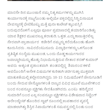
ಮಾರನೇ ದಿನ ಮುಂಜಾನೆ ನಮ್ಮ ನಿತ್ಯ ಕರ್ಮಗಳನ್ನು ಮುಗಿಸಿ
ಕಾರ್ಯಾಗಾರಕ್ಕೆ ಸಜ್ಜುಗೊಂಡು ಅಲ್ಲಿಯೇ ಪಕ್ಕದಲ್ಲಿದ್ದ ಸಿದ್ಧಿ ವಿನಾಯಕ
ದೇವಸ್ಥಾನಕ್ಕೆ ಭೇಟಿಕೊಟ್ಟು ಮತ್ತೆ ಪುನಃ ಕಾಲೇಜ್ ಕ್ಯಾಂಪಸ್ಸಿಗೆ
ಬರುವುದರೊಳಗೆ ಎಲ್ಲವೂ ಪೂರ್ಣ ಪ್ರಮಾಣದಲ್ಲಿ ತಯಾರಿಗೊಂಡಿತ್ತು
ಯಾವ ಶಿಕ್ಷಕರ ಮುಖದಲ್ಲೂ ತರಾತುರಿ, ಒತ್ತಡ ,ಎದ್ದು ಕಾಣುತ್ತಿರಲಿಲ್ಲ
ನೇರವಾಗಿ ಪ್ರಾಚಾರ್ಯರ ಕಚೇರಿಗೆ ನಮ್ಮನ್ನು ಕರೆದುಕೊಂಡು ಹೋಗಿ
ಕೂರುಸಿದರು . ಸಾವಿರದೆಂಟುನೂರು ವಿದ್ಯಾರ್ಥಿಗಳನ್ನು ಒಳಗೊಂಡ
ಪ್ರತಿಷ್ಠಿತ ಸಂಸ್ಥೆಯ ಮುಖಂಡ, ಒಂದು ದೊಡ್ಡ ಕಾರ್ಯಗಾರದ
ಜವಾಬ್ದಾರಿಯನ್ನು ಹೊತ್ತು ನಿಭಾಯಿಸುತ್ತಿರುವ ನೇತಾರ ಶರಣ್ ಕುಮಾರ್
ಅವರು ಅತ್ಯಂತ ಪ್ರಶಾಂತವಾಗಿ ತಂಡದಲ್ಲಿದ್ದ ಶಿವಾನಂದ ಕಳವೆ
ಅವರೊಂದಿಗೆ ಅನೇಕ ವಿಷಯಗಳ ಕುರಿತಾಗಿ ಚರ್ಚಿಸುತ್ತಾ ಮುಕ್ತವಾಗಿ
ಮಾತುಕತೆಯಲ್ಲಿ ತಲ್ಲೀನರಾಗಿದ್ದರು. 10-15 ನಿಮಿಷದೊಳಗೆ ಜೇನುಗೂಡಿಗೆ
ಬಂದು ಸೇರುವ ಜೇನ್ನೊಣಗಳಂತೆ ರಾಜ್ಯದ ವಿವಿಧ ಮೂಲೆ ಮೂಲೆಗಳಿಂದ
ಬಂದ ಸಂಪನ್ಮೂಲ ವ್ಯಕ್ತಿಗಳು ಸೇರತೊಡಗಿದರು. ಎಂಟು ಹದಿನೈದರ
ಸುಮಾರಿಗೆ ಬಂದ ಎಲ್ಲ ಸಂಪನ್ಮೂಲ ವ್ಯಕ್ತಿಗಳಿಗೂ ವಿಶೇಷವಾದ ಸಿಟ್ಟಿಂಗ್
ಅರೇಂಜ್ಮೆಂಟ್ ಹೊಂದಿದ ಸ್ಟಾಫ್ ರೂಂನಲ್ಲಿ ಉಪಹಾರದ ವ್ಯವಸ್ಥೆ
ಮಾಡಲಾಗಿತ್ತು ಶಿಸ್ತಿನ ಸಿಪಾಯಿಗಳಂತೆ ಸಮವಸ್ತ್ರದಲ್ಲಿ ನಿಂತು ಬಂದ