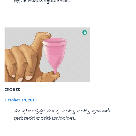
ಲಕ್ಷ GBಗಳಾಗಿಂತ ಶಕ್ತಿಯುತ ಚಿಪ್.…
ಅಂಕಣ
October 19, 2019
ಮುಟ್ಟು! ಚಂದ್ರಪ್ರಭ ಮುಟ್ಟು .. ಮುಟ್ಟು.. ಮುಟ್ಟು.. ಪ್ರಜಾವಾಣಿ
ಭಾನುವಾರದ ಪುರವಣಿ (೨೩/೧೦/೧೯)…