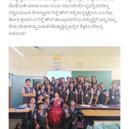
ಜೊತೆಗೂಡಿ ಚಪಾತಿ ಊಟ ಸವಿದು ನಮಗಾಗಿಯೇ ವ್ಯವಸ್ಥೆ ಮಾಡಿದ್ದ
ಸಿದ್ಧಿವಿನಾಯಕ ದೇವಸ್ಥಾನದ ಗೆಸ್ಟ್ ಹೌಸ್ ನಲ್ಲಿ ವಾಸ್ತವ್ಯಕ್ಕೆಂದು ಬಂದೆವು.
ಹೋದ ಕ್ಷಣದಿಂದ ಗೆಸ್ಟ್ ಹೌಸ್ ತಲುಪುವವರೆಗೂ ನಮ್ಮೊಟ್ಟಿಗೆ ಇದ್ದು ನಮ್ಮ
ಬೇಕು ಬೇಡಗಳನ್ನು ವಿಚಾರಿಸಿಕೊಳ್ಳುತ್ತಿದ್ದ ಅಲ್ಲಿನ ಶಿಕ್ಷಕರ ಸೌಜನ್ಯ
ಅಪರೂಪ!