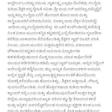
ಆದ್ದರಿಂದ ಒಂದಿಷ್ಟು ಸಮಯ ,ಸ್ವಾತಂತ್ರ್ಯ ಎಲ್ಲವೂ ದೊರೆತವು .ಸಂಸ್ಥೆಯ
ಹಿರಿಯ ಶಿಕ್ಷಕಿ ನನ್ನ ಸ್ನೇಹಿತೆ ಸವಿತಾ ,ಶ್ರೀ ಮಧು ಸರ್ ಇವರೆಲ್ಲಾ ನಮ್ಮೊಟ್ಟಿಗೆ
ಇದ್ದು ತಮ್ಮ ಸಂಸ್ಥೆಯ ಬಗೆಗೆ ಹೊಸದಾಗಿ ಹೋದ ನಾನು ಮತ್ತು
ಶಾಸ್ತ್ರೀಯವರಿಗೆ ಪರಿಚಯಿಸಿದರು; ನಿಜಕ್ಕೂ ನಾನು ಬೆಕ್ಕಸ ಬೆರಗಾಗಿದ್ದೆ!
ಅದೇನು ಸಣ್ಣ ಸಂಸ್ಥೆಯಾಗಿರಲಿಲ್ಲ! 40 ಎಕರೆ ಕಂಪೌಂಡಿನಲ್ಲಿ ತಲೆಯೆತ್ತಿ
ನಿಂತ ವಿಶಾಲ ಮೂರಂತಸ್ಥಿನ ಕಟ್ಟಡದಲ್ಲಿ ಎಲ್ಲಿ ನೋಡಿದರೂ ಸೃಜನಶೀಲ
ಕಲಿಕೆಯ ವಾತಾವರಣ ತೆರೆದುಕೊಂಡಿತ್ತು ಶಿಕ್ಷಕರ ಸ್ಟಾಫ್ ರೂಮ್, ವಸತಿ
ನಿಲಯ , ಭಜನಾ ಮಂದಿರ, ಸುತ್ತಮುತ್ತಲಿನ ಹಸಿರು, ವಿಶಾಲವಾದ
ಚೌಕಾಕಾರದ ಕಟ್ಟಡದ ನಡುವೆ ಸಾವಿರಾರು ವಿದ್ಯಾರ್ಥಿಗಳು
ಕುಳಿತುಕೊಳ್ಳಬಹುದಾದ ದೊಡ್ಡ ಸಭಾಂಗಣ, ಯಾವ ಕಾರ್ಪೊರೇಟ್
ವಲಯದ ಕಚೇರಿಗಳಿಗೂ ಕಡಿಮೆ ಇಲ್ಲದ ಸ್ಟಾಪ್ ರೂಮ್ಗಳು , ಅಲ್ಲಿನ ಸಿಟ್ಟಿಂಗ್
ಅರೇಂಜ್ಮೆಂಟ್ ಕಣ್ಣಿಗೊಂದು ಹಬ್ಬ; ಅದ್ಭುತ ರೋಮಾಂಚಕಾರಿ ಅನುಭವ.
ಅಲ್ಲಿನ ಸ್ವಚ್ಛತೆ ,ಶಿಸ್ತು ಎದ್ದು ಕಾಣುತ್ತಿದ್ದ ಕಲಾಂವಂತಿಕೆ ಹೊಸದೊಂದು
ಲೋಕಕ್ಕೆ ಕರೆದುಕೊಂಡು ಹೋದಂತಿತ್ತು… ಶಿಕ್ಷಕರ ಆತ್ಮೀಯತೆ , ಸೌಜನ್ಯ
ಮನಸೂರೆಗೊಂಡಿತು .ಸಂಜೆ ಹೊತ್ತಿನ ಕಷಾಯ ಕುಡಿದು ಕಾಲೇಜು
ಕ್ಯಾಂಪಸ್ ನಲ್ಲಿ ಒಂದು ಸುತ್ತು ಹೊಡೆಯುವುದರೊಳಗೆ ಉತ್ತರ ಕನ್ನಡ
ಜಿಲ್ಲೆಯ ಯಲ್ಲಾಪುರದಿಂದ ಖ್ಯಾತ ಪರಿಸರ ತಜ್ಞ ಶ್ರೀ ಶಿವಾನಂದ ಕಳವೆ
ಮತ್ತು ಇನ್ನಿತರ ಐವರನ್ನೊಳಗೊಂಡ ಸಂಪನ್ಮೂಲ ವ್ಯಕ್ತಿಗಳ ತಂಡ ಬಂದು
ನಮ್ಮನ್ನು ಕೂಡಿಕೊಂಡಿತು ಎಲ್ಲರೂ ನಮ್ಮಂತೆ ಪ್ರೀತಿ ಆತ್ಮೀಯತೆಯಿಂದ