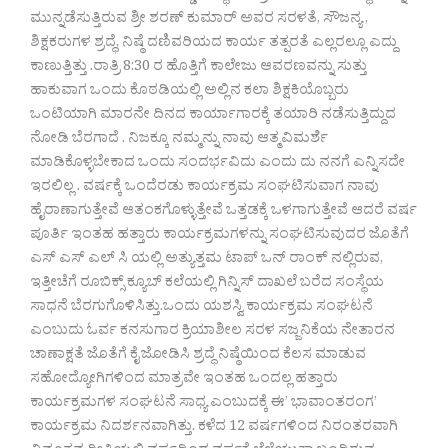
ಮುನ್ನಡೆಸುತ್ತಿರುವ ಶ್ರೀ ಶರಣ್ ಕುಮಾರ್ ಅವರ ಸರಳತೆ, ಸೌಜನ್ಯ ,
ಶಿಕ್ಷಕರುಗಳ ಶ್ರದ್ಧೆ, ನಿಷ್ಠೆ ದಣಿವರಿಯದ ಕಾರ್ಯ ತತ್ಪರತೆ ಎಲ್ಲರಲ್ಲೂ ಎದ್ದು
ಕಾಣುತ್ತಿತ್ತು .ರಾತ್ರಿ 8:30 ರ ಹೊತ್ತಿಗೆ ಕಾಲೇಜು ಆವರಣವನ್ನು ಸುತ್ತು
ಹಾಕುವಾಗ ಒಂದು ಕೊಠಡಿಯಲ್ಲಿ ಅಲ್ಲಿನ ಕಲಾ ಶಿಕ್ಷಕಿಯೊಬ್ಬರು
ಒಂಟಿಯಾಗಿ ಮಾರನೇ ದಿನದ ಕಾರ್ಯಾಗಾರಕ್ಕೆ ತಯಾರಿ ನಡೆಸುತ್ತಿದ್ದುದ
ನೋಡಿ ಬೆರಗಾದೆ . ನಿಜಕ್ಕೂ ನಮ್ಮನ್ನು ನಾವು ಆತ್ಮವಿಮರ್ಶೆ
ಮಾಡಿಕೊಳ್ಳಬೇಕಾದ ಒಂದು ಸಂದರ್ಭವಿದು ಎಂದು ದು ನನಗೆ ಎನ್ನಿಸದೇ
ಇರಲಿಲ್ಲ . ವರ್ಷಕ್ಕೆ ಒಂದೆರಡು ಕಾರ್ಯಕ್ರಮ ಸಂಘಟಿಸುವಾಗ ನಾವು
ಹೈರಾಣಾಗುತ್ತೇವೆ ಆತಂಕಗೊಳ್ಳುತ್ತೇವೆ ಒತ್ತಡಕ್ಕೆ ಒಳಗಾಗುತ್ತೇವೆ ಆದರೆ ವರ್ಷ
ಪೂರ್ತಿ ಇಂತಹ ಹತ್ತಾರು ಕಾರ್ಯಕ್ರಮಗಳನ್ನು ಸಂಘಟಿಸುವುದರ ಜೊತೆಗೆ
ಎಸ್ ಎಸ್ ಎಲ್ ಸಿ ಯಲ್ಲಿ ಅತ್ಯುತ್ತಮ ಟಾಪ್ ಒನ್ ರಾಂಕ್ ನಲ್ಲಿರುವ,
ಇತ್ತೀಚೆಗೆ ರೂಬಿಕ್ಸ್ ಕ್ಯೂಬ್ ಕಲೆಯಲ್ಲಿ ಗಿನ್ನಿಸ್ ದಾಖಲೆ ಬರೆದ ಸಂಸ್ಥೆಯ
ಸಾಧನೆ ಬೆರಗುಗೊಳಿಸಿತ್ತು.ಒಂದು ಯಶಸ್ವಿ ಕಾರ್ಯಕ್ರಮ ಸಂಘಟನೆ
ಎಂಬುದು ಓರ್ವ ಕನಸುಗಾರ ಕ್ರಿಯಾಶೀಲ ಸರಳ ಸಜ್ಜನಿಕೆಯ ನೇತಾರನ
ಚಾಣಾಕ್ಷತೆ ಜೊತೆಗೆ ಕೈ ಜೋಡಿಸಿ ಶ್ರದ್ಧೆ ನಿಷ್ಠೆಯಿಂದ ಕೆಲಸ ಮಾಡುವ
ಸಹೋದ್ಯೋಗಿಗಳಿಂದ ಮಾತ್ರವೇ ಇಂತಹ ಒಂದಲ್ಲ ಹತ್ತಾರು
ಕಾರ್ಯಕ್ರಮಗಳ ಸಂಘಟನೆ ಸಾಧ್ಯ ಎಂಬುದಕ್ಕೆ ಈ’ ಭಾವಾಂತರಂಗ’
ಕಾರ್ಯಕ್ರಮ ನಿದರ್ಶನವಾಗಿತ್ತು. ಕಳೆದ 12 ವರ್ಷಗಳಿಂದ ನಿರಂತರವಾಗಿ