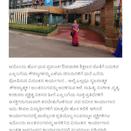
ಅದೊಂದು ಹೊಸ ಭಾವ ಪ್ರಪಂಚ! ಔಪಚಾರಿಕ ಶಿಕ್ಷಣದ ಜೊತೆಗೆ ಬದುಕಿನ
ಎಲ್ಲ ಬಗೆಯ ಕೌಶಲ್ಯಗಳನ್ನು ಎಳೆಯ ಚಿಗುರುಗಳಿಗೆ ಧಾರೆ ಎರೆದು
ಪೋಷಿಸುವ ವಿನೂತನ ಕಾರ್ಯಗಾರ… ಅಲ್ಲಿ ಎಲ್ಲವೂ ಸೃಜನಾತ್ಮಕ
,ಕೌಶಲ್ಯಾತ್ಮಕ ! ಅಂತರಂಗವನ್ನು ಅರಳಿಸುವ ಕಲೆ, ಸಾಹಿತ್ಯ, ಸಂಗೀತ ,ನೃತ್ಯ,
ಕರಕುಶಲ ವ್ಯಕ್ತಿತ್ವ ವಿಕಸನ ಹೀಗೆ ಎಲ್ಲ ಬಗೆಯ ಸೂಕ್ತ ಪ್ರತಿಭೆಗಳಿಗೆ
ಆಸಕ್ತಿಗನುಗುಣವಾಗಿ ತರಬೇತುಗೊಳಿ‌ಸುವ ನವ ನವೀನ ಕಾರ್ಯಾಗಾರ
ಇದು. ಕೇವಲ ವಿದ್ಯಾರ್ಥಿಗಳಿಗೆ ಮಾತ್ರವೇ ಹೊಸ ಕಲಿಕೆ ಆಗಿರದೆ
ಕಾರ್ಯಾಗಾರದಲ್ಲಿ ಪಾಲ್ಗೊಂಡ ಪ್ರತಿಯೊಬ್ಬ ಸಂಪನ್ಮೂಲ ವ್ಯಕ್ತಿಗಳಿಗೂ
ಇದೊಂದು ಅಂತರಂಗವನ್ನು ಅರಳಿಸಿದ ವಿನೂತನ ಕಾರ್ಯಾಗಾರ.
ಇಂತಹ ಅಪರೂಪದ ಕಾರ್ಯಾಗಾರದಲ್ಲಿ ಸಂಪನ್ಮೂಲ ವ್ಯಕ್ತಿಯಾಗಿ