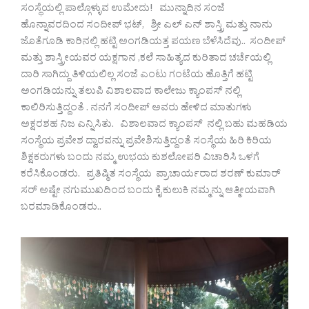
ಸಂಸ್ಥೆಯಲ್ಲಿ ಪಾಲ್ಗೊಳ್ಳುವ ಉಮೇದು! ಮುನ್ನಾದಿನ ಸಂಜೆ
ಹೊನ್ನಾವರದಿಂದ ಸಂದೀಪ್ ಭಟ್, ಶ್ರೀ ಎಲ್ ಎನ್ ಶಾಸ್ತ್ರಿ ಮತ್ತು ನಾನು
ಜೊತೆಗೂಡಿ ಕಾರಿನಲ್ಲಿ ಹಟ್ಟಿ ಅಂಗಡಿಯತ್ತ ಪಯಣ ಬೆಳೆಸಿದೆವು.. ಸಂದೀಪ್
ಮತ್ತು ಶಾಸ್ತ್ರೀಯವರ ಯಕ್ಷಗಾನ ,ಕಲೆ ಸಾಹಿತ್ಯದ ಕುರಿತಾದ ಚರ್ಚೆಯಲ್ಲಿ
ದಾರಿ ಸಾಗಿದ್ದು ತಿಳಿಯಲಿಲ್ಲ ಸಂಜೆ ಎಂಟು ಗಂಟೆಯ ಹೊತ್ತಿಗೆ ಹಟ್ಟಿ
ಅಂಗಡಿಯನ್ನು ತಲುಪಿ ವಿಶಾಲವಾದ ಕಾಲೇಜು ಕ್ಯಾಂಪಸ್ ನಲ್ಲಿ
ಕಾಲಿರಿಸುತ್ತಿದ್ದಂತೆ . ನನಗೆ ಸಂದೀಪ್ ಅವರು ಹೇಳಿದ ಮಾತುಗಳು
ಅಕ್ಷರಶಹ ನಿಜ ಎನ್ನಿಸಿತು. ವಿಶಾಲವಾದ ಕ್ಯಾಂಪಸ್ ನಲ್ಲಿ ಬಹು ಮಹಡಿಯ
ಸಂಸ್ಥೆಯ ಪ್ರವೇಶ ದ್ವಾರವನ್ನು ಪ್ರವೇಶಿಸುತ್ತಿದ್ದಂತೆ ಸಂಸ್ಥೆಯ ಹಿರಿ ಕಿರಿಯ
ಶಿಕ್ಷಕರುಗಳು ಬಂದು ನಮ್ಮ ಉಭಯ ಕುಶಲೋಪರಿ ವಿಚಾರಿಸಿ ಒಳಗೆ
ಕರೆಸಿಕೊಂಡರು. ಪ್ರತಿಷ್ಠಿತ ಸಂಸ್ಥೆಯ ಪ್ರಾಚಾರ್ಯರಾದ ಶರಣ್ ಕುಮಾರ್
ಸರ್ ಅಷ್ಟೇ ನಗುಮುಖದಿಂದ ಬಂದು ಕೈ ಕುಲುಕಿ ನಮ್ಮನ್ನು ಆತ್ಮೀಯವಾಗಿ
ಬರಮಾಡಿಕೊಂಡರು..