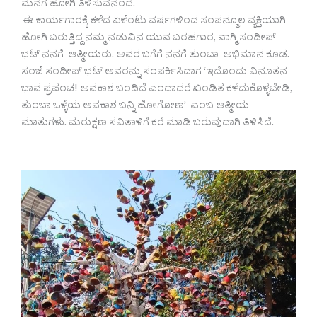
ಮನೆಗೆ ಹೋಗಿ ತಿಳಿಸುವೆನೆಂದೆ.
ಈ ಕಾರ್ಯಗಾರಕ್ಕೆ ಕಳೆದ ಏಳೆಂಟು ವರ್ಷಗಳಿಂದ ಸಂಪನ್ಮೂಲ ವ್ಯಕ್ತಿಯಾಗಿ
ಹೋಗಿ ಬರುತ್ತಿದ್ದ ನಮ್ಮ ನಡುವಿನ ಯುವ ಬರಹಗಾರ, ವಾಗ್ಮಿ ಸಂದೀಪ್
ಭಟ್ ನನಗೆ ಆತ್ಮೀಯರು. ಅವರ ಬಗೆಗೆ ನನಗೆ ತುಂಬಾ ಅಭಿಮಾನ ಕೂಡ.
ಸಂಜೆ ಸಂದೀಪ್ ಭಟ್ ಅವರನ್ನು ಸಂಪರ್ಕಿಸಿದಾಗ ‘ಇದೊಂದು ವಿನೂತನ
ಭಾವ ಪ್ರಪಂಚ! ಅವಕಾಶ ಬಂದಿದೆ ಎಂದಾದರೆ ಖಂಡಿತ ಕಳೆದುಕೊಳ್ಳಬೇಡಿ,
ತುಂಬಾ ಒಳ್ಳೆಯ ಅವಕಾಶ ಬನ್ನಿ ಹೋಗೋಣ’ ಎಂಬ ಆತ್ಮೀಯ
ಮಾತುಗಳು. ಮರುಕ್ಷಣ ಸವಿತಾಳಿಗೆ ಕರೆ ಮಾಡಿ ಬರುವುದಾಗಿ ತಿಳಿಸಿದೆ.