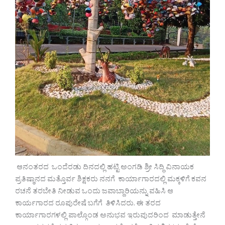
ಆನಂತರದ ಒಂದೆರಡು ದಿನದಲ್ಲಿ ಹಟ್ಟಿ ಅಂಗಡಿ ಶ್ರೀ ಸಿದ್ಧಿ ವಿನಾಯಕ
ಪ್ರತಿಷ್ಠಾನದ ಮತ್ತೊರ್ವ ಶಿಕ್ಷಕರು ನನಗೆ ಕಾರ್ಯಾಗಾರದಲ್ಲಿ ಮಕ್ಕಳಿಗೆ ಕವನ
ರಚನೆ ತರಬೇತಿ ನೀಡುವ ಒಂದು ಜವಾಬ್ದಾರಿಯನ್ನು ವಹಿಸಿ ಆ
ಕಾರ್ಯಗಾರದ ರೂಪುರೇಷೆ ಬಗೆಗೆ ತಿಳಿಸಿದರು. ಈ ತರದ
ಕಾರ್ಯಾಗಾರಗಳಲ್ಲಿ ಪಾಲ್ಗೊಂಡ ಅನುಭವ ಇರುವುದರಿಂದ ಮಾಡುತ್ತೇನೆ