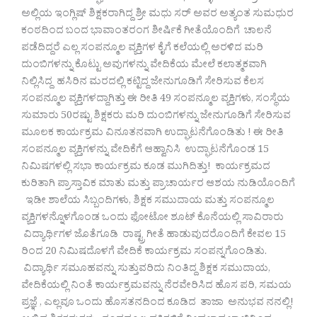
ಅಲ್ಲಿಯ ಇಂಗ್ಲಿಷ್ ಶಿಕ್ಷಕರಾಗಿದ್ದ ಶ್ರೀ ಮಧು ಸರ್ ಅವರ ಅತ್ಯಂತ ಸುಮಧುರ
ಕಂಠದಿಂದ ಬಂದ ಭಾವಾಂತರಂಗ ಶೀರ್ಷಿಕೆ ಗೀತೆಯೊಂದಿಗೆ ಚಾಲನೆ
ಪಡೆದಿದ್ದರೆ ಎಲ್ಲ ಸಂಪನ್ಮೂಲ ವ್ಯಕ್ತಿಗಳ ಕೈಗೆ ಕಲೆಯಲ್ಲಿ ಅರಳಿದ ಮರಿ
ದುಂಬಿಗಳನ್ನು ಕೊಟ್ಟು ಅವುಗಳನ್ನು ವೇದಿಕೆಯ ಮೇಲೆ ಕಲಾತ್ಮಕವಾಗಿ
ನಿಲ್ಲಿಸಿದ್ದ ಹಸಿರಿನ ಮರದಲ್ಲಿ ಕಟ್ಟಿದ್ದ ಜೇನುಗೂಡಿಗೆ ಸೇರಿಸುವ ಕೆಲಸ
ಸಂಪನ್ಮೂಲ ವ್ಯಕ್ತಿಗಳದ್ದಾಗಿತ್ತು ಈ ರೀತಿ 49 ಸಂಪನ್ಮೂಲ ವ್ಯಕ್ತಿಗಳು, ಸಂಸ್ಥೆಯ
ಸುಮಾರು 50ರಷ್ಟು ಶಿಕ್ಷಕರು ಮರಿ ದುಂಬಿಗಳನ್ನು ಜೇನುಗೂಡಿಗೆ ಸೇರಿಸುವ
ಮೂಲಕ ಕಾರ್ಯಕ್ರಮ ವಿನೂತನವಾಗಿ ಉದ್ಘಾಟನೆಗೊಂಡಿತು ! ಈ ರೀತಿ
ಸಂಪನ್ಮೂಲ ವ್ಯಕ್ತಿಗಳನ್ನು ವೇದಿಕೆಗೆ ಆಹ್ವಾನಿಸಿ ಉದ್ಘಾಟನೆಗೊಂಡ 15
ನಿಮಿಷಗಳಲ್ಲಿ ಸಭಾ ಕಾರ್ಯಕ್ರಮ ಕೂಡ ಮುಗಿದಿತ್ತು! ಕಾರ್ಯಕ್ರಮದ
ಕುರಿತಾಗಿ ಪ್ರಾಸ್ತಾವಿಕ ಮಾತು ಮತ್ತು ಪ್ರಾಚಾರ್ಯರ ಆಶಯ ನುಡಿಯೊಂದಿಗೆ
ಇಡೀ ಶಾಲೆಯ ಸಿಬ್ಬಂದಿಗಳು, ಶಿಕ್ಷಕ ಸಮುದಾಯ ಮತ್ತು ಸಂಪನ್ಮೂಲ
ವ್ಯಕ್ತಿಗಳನ್ನೊಳಗೊಂಡ ಒಂದು ಫೋಟೋ ಶೂಟ್ ಕೊನೆಯಲ್ಲಿ ಸಾವಿರಾರು
ವಿದ್ಯಾರ್ಥಿಗಳ ಜೊತೆಗೂಡಿ ರಾಷ್ಟ್ರ ಗೀತೆ ಹಾಡುವುದರೊಂದಿಗೆ ಕೇವಲ 15
ರಿಂದ 20 ನಿಮಿಷದೊಳಗೆ ವೇದಿಕೆ ಕಾರ್ಯಕ್ರಮ ಸಂಪನ್ನಗೊಂಡಿತು.
ವಿದ್ಯಾರ್ಥಿ ಸಮೂಹವನ್ನು ಸುತ್ತುವರಿದು ನಿಂತಿದ್ದ ಶಿಕ್ಷಕ ಸಮುದಾಯ,
ವೇದಿಕೆಯಲ್ಲಿ ನಿಂತೆ ಕಾರ್ಯಕ್ರಮವನ್ನು ನೆರವೇರಿಸಿದ ಹೊಸ ಪರಿ, ಸಮಯ
ಪ್ರಜ್ಞೆ , ಎಲ್ಲವೂ ಒಂದು ಹೊಸತನದಿಂದ ಕೂಡಿದ ತಾಜಾ ಅನುಭವ ನನಲ್ಲಿ!