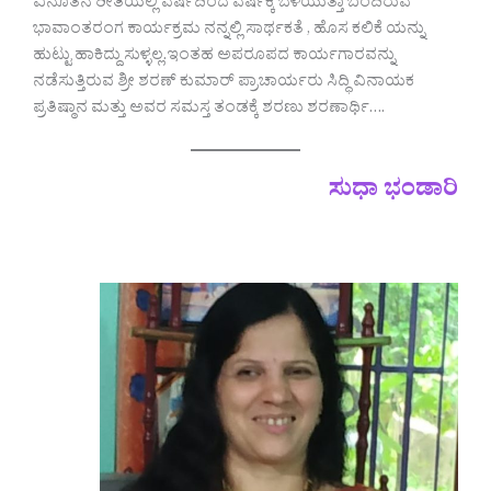
ವಿನೂತನ ರೀತಿಯಲ್ಲಿ ವರ್ಷದಿಂದ ವರ್ಷಕ್ಕೆ ಬೆಳೆಯುತ್ತಾ ಬಂದಿರುವ
ಭಾವಾಂತರಂಗ ಕಾರ್ಯಕ್ರಮ ನನ್ನಲ್ಲಿ ಸಾರ್ಥಕತೆ , ಹೊಸ ಕಲಿಕೆ ಯನ್ನು
ಹುಟ್ಟು ಹಾಕಿದ್ದು ಸುಳ್ಳಲ್ಲ.ಇಂತಹ ಅಪರೂಪದ ಕಾರ್ಯಗಾರವನ್ನು
ನಡೆಸುತ್ತಿರುವ ಶ್ರೀ ಶರಣ್ ಕುಮಾರ್ ಪ್ರಾಚಾರ್ಯರು ಸಿದ್ಧಿ ವಿನಾಯಕ
ಪ್ರತಿಷ್ಠಾನ ಮತ್ತು ಅವರ ಸಮಸ್ತ ತಂಡಕ್ಕೆ ಶರಣು ಶರಣಾರ್ಥಿ….
ಸುಧಾ ಭಂಡಾರಿ