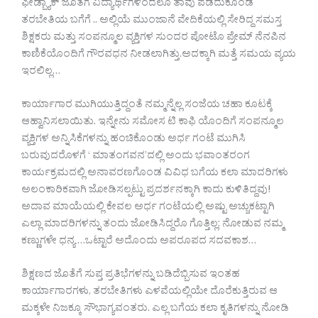
ಫೀಡ್ಬ್ಯಾಕ್ ಜೊತೆಗೆ ವಿದ್ಯಾರ್ಥಿಗಳಿಂದಲೂ ತಾವು ಪಡೆದುಕೊಂಡ
ತರಬೇತಿಯ ಬಗೆಗೆ .. ಅಲ್ಲಿಯೆ ಮುಂಜಾನೆ ವೇದಿಕೆಯಲ್ಲಿ ಸೇರಿದ್ದ ಸಮಸ್ತ
ಶಿಕ್ಷಕರು ಮತ್ತು ಸಂಪನ್ಮೂಲ ವ್ಯಕ್ತಿಗಳ ಸುಂದರ ಪೋಟೊ ಪ್ರೇಮ್ ನೆನಪಿನ
ಕಾಣಿಕೆಯೊಂದಿಗೆ ಗೌರವಧನ ನೀಡಲಾಗಿತ್ತು.ಅದಕ್ಕಾಗಿ ಮತ್ತೆ ಸಮಯ ವ್ಯಯ
ಇರಲಿಲ್ಲ…
ಕಾರ್ಯಾಗಾರ ಮುಗಿಯುತ್ತಿದ್ದಂತೆ ನಮ್ಮನ್ನೆಲ್ಲ ಸಂಜೆಯ ಚಹಾ ಕೂಟಕ್ಕೆ
ಆಹ್ವಾನಿಸಲಾಯಿತು. ಇನ್ನೇನು ಸಮೋಸ ಟಿ ಕಾಫಿ ಯೊಂದಿಗೆ ಸಂಪನ್ಮೂಲ
ವ್ಯಕ್ತಿಗಳ ಅನ್ನಿಸಿಕೆಗಳನ್ನು ಹಂಚಿಕೊಂಡು ಅರ್ಧ ಗಂಟೆ ಮುಗಿಸಿ
ಬರುವುದರೊಳಗೆ ‘ ಮಾತಂಗವನ’ದಲ್ಲಿ ಅಂದು ಭವಾಂತರಂಗ
ಕಾರ್ಯಕ್ರಮದಲ್ಲಿ ಅನಾವರಣಗೊಂಡ ವಿವಿಧ ಬಗೆಯ ಕಲಾ ಮಾದರಿಗಳು
ಅಲಂಕಾರಿಕವಾಗಿ ಜೋಡಿಸಲ್ಪಟ್ಟು ಪ್ರದರ್ಶನಕ್ಕಾಗಿ ಕಾದು ಕುಳಿತಿದ್ದವು!
ಅದಾವ ಮಾಯೆಯಲ್ಲಿ ಕೇವಲ ಅರ್ಧ ಗಂಟೆಯಲ್ಲಿ ಅಷ್ಟು ಅಚ್ಚುಕಟ್ಟಾಗಿ
ಎಲ್ಲಾ ಮಾದರಿಗಳನ್ನು ತಂದು ಜೋಡಿಸಿದ್ದರೊ ಗೊತ್ತಿಲ್ಲ; ನೋಡುವ ನಮ್ಮ
ಕಣ್ಣುಗಳೇ ಧನ್ಯ …ಒಟ್ಟಾರೆ ಅದೊಂದು ಅಪರೂಪದ ಸದವಕಾಶ…
ಶಿಕ್ಷಣದ ಜೊತೆಗೆ ಸುಪ್ತ ಪ್ರತಿಭೆಗಳನ್ನು ಬಡಿದೆಬ್ಬಿಸುವ ಇಂತಹ
ಕಾರ್ಯಾಗಾರಗಳು, ತರಬೇತಿಗಳು ಎಳವೆಯಲ್ಲಿಯೇ ದೊರೆಕುತ್ತಿರುವ ಆ
ಮಕ್ಕಳೇ ನಿಜಕ್ಕೂ ಸೌಭಾಗ್ಯವಂತರು. ಎಲ್ಲ ಬಗೆಯ ಕಲಾ ಕೃತಿಗಳನ್ನು ನೋಡಿ