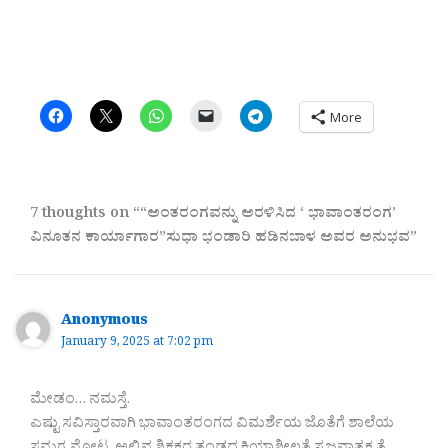
More
7 thoughts on ““ಅಂತರಂಗವನ್ನು ಅರಳಿಸಿದ ‘ ಭಾವಾಂತರಂಗ’
ವಿನೂತನ ಕಾರ್ಯಾಗಾರ”ಸುಧಾ ಭಂಡಾರಿ ಹಡಿನಬಾಳ ಅವರ ಅನುಭವ”
Anonymous
January 9, 2025 at 7:02 pm
ಮೇಡಂ… ನಮಸ್ತೆ.
ಎಷ್ಟು ಸವಿಸ್ತಾರವಾಗಿ ಭಾವಾಂತರಂಗದ ವಿಮರ್ಶೆಯ ಜೊತೆಗೆ ಶಾಲೆಯ