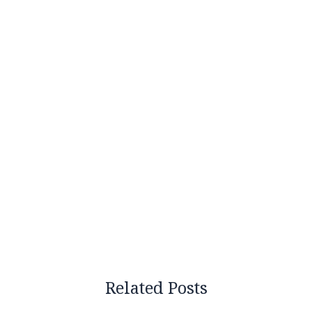
Related Posts