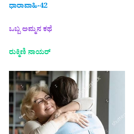
ಧಾರಾವಾಹಿ-42
ಒಬ್ಬ ಅಮ್ಮನ ಕಥೆ
ರುಕ್ಮಿಣಿ ನಾಯರ್