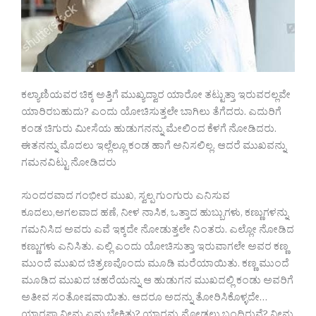
ಕಲ್ಯಾಣಿಯವರ ಚಿಕ್ಕ ಅತ್ತಿಗೆ ಮುಖ್ಯದ್ವಾರ ಯಾರೋ ತಟ್ಟುತ್ತಾ ಇರುವರಲ್ಲವೇ
ಯಾರಿರಬಹುದು? ಎಂದು ಯೋಚಿಸುತ್ತಲೇ ಬಾಗಿಲು ತೆಗೆದರು. ಎದುರಿಗೆ
ಕಂಡ ಚಿಗುರು ಮೀಸೆಯ ಹುಡುಗನನ್ನು ಮೇಲಿಂದ ಕೆಳಗೆ ನೋಡಿದರು.
ಈತನನ್ನು ಮೊದಲು ಇಲ್ಲೆಲ್ಲೂ ಕಂಡ ಹಾಗೆ ಅನಿಸಲಿಲ್ಲ. ಆದರೆ ಮುಖವನ್ನು
ಗಮನವಿಟ್ಟು ನೋಡಿದರು
ಸುಂದರವಾದ ಗಂಭೀರ ಮುಖ, ಸ್ವಲ್ಪ ಗುಂಗುರು ಎನಿಸುವ
ಕೂದಲು,ಅಗಲವಾದ ಹಣೆ, ನೀಳ ನಾಸಿಕ, ಒತ್ತಾದ ಹುಬ್ಬುಗಳು, ಕಣ್ಣುಗಳನ್ನು
ಗಮನಿಸಿದ ಅವರು ಎವೆ ಇಕ್ಕದೇ ನೋಡುತ್ತಲೇ ನಿಂತರು. ಎಲ್ಲೋ ನೋಡಿದ
ಕಣ್ಣುಗಳು ಎನಿಸಿತು. ಎಲ್ಲಿ ಎಂದು ಯೋಚಿಸುತ್ತಾ ಇರುವಾಗಲೇ ಅವರ ಕಣ್ಣ
ಮುಂದೆ ಮುಖದ ಚಿತ್ರಣವೊಂದು ಮೂಡಿ ಮರೆಯಾಯಿತು. ಕಣ್ಣ ಮುಂದೆ
ಮೂಡಿದ ಮುಖದ ಚಹರೆಯನ್ನು ಆ ಹುಡುಗನ ಮುಖದಲ್ಲಿ ಕಂಡು ಅವರಿಗೆ
ಅತೀವ ಸಂತೋಷವಾಯಿತು. ಆದರೂ ಅದನ್ನು ತೋರಿಸಿಕೊಳ್ಳದೇ…