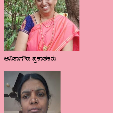
ಅನಿತಾಗೌಡ ಪ್ರಕಾಶಕರು