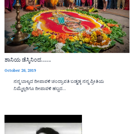
ಶಾನಿಯ ಡೆಸ್ಕಿನಿಂದ…….
October 26, 2019
ನನ್ನ ಬಾಲ್ಯದ ದೀಪಾವಳಿ ಚಂದ್ರಾವತಿ ಬಡ್ಡಡ್ಕ ನನ್ನ ಪ್ರೀತಿಯ
ನಿಮ್ಮೆಲ್ಲರಿಗೂ ದೀಪಾವಳಿ ಹಬ್ಬದ…