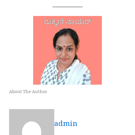
About The Author
admin