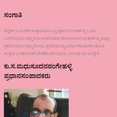
ಸಂಗಾತಿ
ಕನ್ನಡದ ಓದುಗರಿಗೆ ಉತ್ತಮವಾದ ಎಲ್ಲ ಪ್ರಕಾರದ ಬರಹಳನ್ನು ಓದಲು
ಒದಗಿಸುವುದು ನಮ್ಮ ಗುರಿ. ಜನಪರವಾದ, ಜೀವಪರವಾದ ಬರಹಗಳನ್ನು ಮಾತ್ರ
ಪ್ರಕಟಿಸುವುದು ನಮ್ಮ ನಿಲುವು. ಪ್ರತಿಭೆಯಿದ್ದೂ ಎಲೆಮರೆಕಾಯಿಗಳಂತಿರುವ
ಉತ್ತಮ ಬರಹಗಾರರಿಗೆ ವೇದಿಕೆಒದಗಿಸುವುದು ʼಸಂಗಾತಿʼಯ ಉದ್ದೇಶ.
ಕು.ಸ.ಮಧುಸೂದನರಂಗೇಹಳ್ಳಿ
ಪ್ರಧಾನಸಂಪಾದಕರು