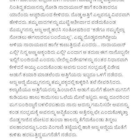
ಬಳಿಗೆ ಹೋದರು. ಎಲ್ಲರೂ ಒಳಗೆ ಬಂದಾಗ ಮೊಮ್ಮಗಳನ್ನು ಎತ್ತಿಕೊಂಡು
ನಿಂತಿದ್ದ ತರುಣನನ್ನು ನೋಡಿ ನಾರಾಯಣನ್ ಹಾಗೆ ಕಂಡಿತಾದರೂ
ಯಾರೆಂದು ಅಚ್ಚರಿಯಿಂದ ಕೇಳಿದರು. ದೊಡ್ಡ ಅತ್ತಿಗೆ ಎಲ್ಲವನ್ನೂ ವಿವರವಾಗಿ
ಹೇಳಿದರು. ತಮ್ಮ ಪಾದಗಳನ್ನು ಮುಟ್ಟಿ ಆಶೀರ್ವಾದ ಪಡೆದುಕೊಂಡ
ಮೊಮ್ಮಗನನ್ನು ಅಜ್ಜ ಅಜ್ಜಿ ಹರಸಿ ಸಂತೋಷದಿಂದ “ಕಡೆಗೂ ನಮ್ಮನ್ನೆಲ್ಲಾ
ನೋಡಲು ಈಗಲಾದರೂ ಬಂದೆಯಲ್ಲ”. ಎಷ್ಟು ದೊಡ್ಡವನಾಗಿದ್ದೀಯ
ಅಳಿಯ ನಾರಾಯಣನ ಹಾಗೇ ಕಾಣುತ್ತಿರುವೆ ಎಂದರು… ನಾರಾಯಣನ್
ಎಲ್ಲಿ? ನಿನ್ನ ಅಣ್ಣ ಅಕ್ಕಂದಿರು ಎಲ್ಲಿ? ಎಂದಾಗ ಆ ತರುಣ ಈಗ ನಾನೊಬ್ಬನೇ
ಇಲ್ಲಿಗೆ ಬಂದಿರುವೆ ಎಂದನು. ಬೇರೆಲ್ಲ ವಿಶೇಷಗಳನ್ನು ನಂತರ ನಿಧಾನವಾಗಿ
ಕೇಳಿದರೆ ಆಯ್ತು ಎಂದುಕೊಂಡು ಅವನು ಬಂದ ಸಂಭ್ರಮಕ್ಕೆ ವಿಶೇಷ
ಅಡುಗೆ ತಯಾರಿ ಮಾಡಲೆಂದು ಅತ್ತಿಗೆಯರು ಇಬ್ಬರೂ ಒಳಗೆ ನಡೆದರು.
ಅಜ್ಜ ಅಜ್ಜಿ ಮೊಮ್ಮಗನನ್ನು ತಮ್ಮ ಪಕ್ಕದಲ್ಲಿ ಕುಳ್ಳಿರಿಸಿ ತಲೆ ನೇವರಿಸಿದರು.
ಕಲ್ಯಾಣಿಯೂ ಅತ್ತಿಗೆಯರನ್ನು ಹಿಂಬಾಲಿಸಿ ಅಡುಗೆ ಮನೆಗೆ ಹೋಗಿ ಮಗನಿಗೆ
ಕುಡಿಯಲು ಹಾಲು ಕಾಯಿಸಲು ಒಲೆಯ ಮೇಲೆ ಇಟ್ಟರು. ಅಷ್ಟು ದೂರದಿಂದ
ಮಗ ಬಂದಿದ್ದಾನೆ ಬಳಲಿರಬಹುದು ನಾನು ಅದನ್ನು ಗಮನಿಸದೇ ಅವನನ್ನು
ಕಂಡ ಸಂಭ್ರಮಕ್ಕೆ ಅವನನ್ನು ಅಪ್ಪಿಕೊಂಡು ಅತ್ತೆನಲ್ಲ ಛೇ ಎಂದುಕೊಳ್ಳುತ್ತಾ
ದೊಡ್ಡ ಗಾಜಿನ ಲೋಟದ ತುಂಬಾ ಹಾಲನ್ನು ತೆಗೆದುಕೊಂಡು ತಿನ್ನಲು
ಪಲಹಾರವನ್ನೂ ಒಂದು ಪಿಂಗಾಣಿ ತಟ್ಟೆಯಲ್ಲಿ ಹಾಕಿ ಅಜ್ಜ ಅಜ್ಜಿಯ ಜೊತೆಗೆ
ಕುಳಿತು ಹರಟುತ್ತಿದ್ದ ಮಗನೆಡೆಗೆ ನಡೆದರು.