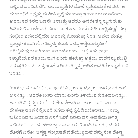
ಯಾರಪ್ಪಾ ನೀನು ಏನು ಬೇಕಿತ್ತು? ಯಾರನ್ನು ನೋಡಲು ಬಂದಿರುವೆ? ನೀನು
ಎಲ್ಲಿಂದ ಬಂದಿರುವೆ?…ಎಂದು ಪ್ರಶ್ನೆಗಳ ಮೇಲೆ ಪ್ರಶ್ನೆಯನ್ನು ಕೇಳಿದರು. ಆ
ಹುಡುಗನಿಗೆ ತನ್ನನ್ನು ಈ ರೀತಿ ಪ್ರಶ್ನೆ ಮಾಡುತ್ತಾ ಇರುವವರು ಯಾರೆಂದು
ಅವರು ಕದ ತೆರೆದ ಒಡನೇ ತಿಳಿದಿತ್ತು ಆದರೂ ಅವರೇ ತನ್ನನ್ನು ಗುರುತು
ಹಿಡಿಯಲಿ ಎಂದೇ ನಗು ಬಂದರೂ ಕೂಡಾ ಮೀಸೆಯಡಿಯಲ್ಲಿ ಸಣ್ಣಗೆ ನಕ್ಕು
ಗಂಭೀರ ವದನದಲ್ಲಿಯೇ ಅವರನ್ನು ನೋಡುತ್ತಾ ನಿಂತ. ಅವರು ಮತ್ತೂ
ಪ್ರಶ್ನಾರ್ಥಕ ವಾಗಿ ನೋಡಿದ್ದನ್ನು ಕಂಡು ಇನ್ನೂ ಅತ್ತೆಯನ್ನು ಹೀಗೆ
ಪರೀಕ್ಷಿಸುವುದು ಸರಿಯಲ್ಲ ಎಂದುಕೊಂಡು… ಅತ್ತೆ ಇದು ನಾನು..
ಕಲ್ಯಾಣಿಯವರ ಕಿರಿಯ ಮಗ ಎಂದು ಹೇಳುತ್ತಾ ಅತ್ತೆಯ ಪಾದವನ್ನು ಮುಟ್ಟಿ
ನಮಸ್ಕರಿಸಿದನು. ತನ್ನ ಊಹೆ ಸರಿಯಾಗಿದ್ದನ್ನು ಅರಿತ ಅವರಿಗೆ ಕಣ್ಣು ತುಂಬಿ
ಬಂತು…
“ಅಯ್ಯೋ ಮಗುವೇ ನೀನಾ ಇದು!! ನಿನ್ನ ಕಣ್ಣುಗಳನ್ನು ಕಂಡಾಗ ನನಗೆ ಹಾಗೆ
ಅನಿಸಿತ್ತು… ಆದರೂ ನೀನು ಯಾರು ಎಂದು ತಿಳಿಯುವ ಕುತೂಹಲವಿತ್ತು…
ಹಾಗಾಗಿ ನಿನ್ನನ್ನು ಯಾರೆಂದು ಕೇಳಬೇಕಾಗಿ ಬಂತು ಕಂದಾ”.. ಎಂದು
ಹೇಳುತ್ತಾ ಆತನ ಕೆನ್ನೆ ಸವರಿ ಹೆಗಲು ತಟ್ಟಿ ಕೈ ಹಿಡಿದುಕೊಂಡು… “ನಮ್ಮ
ಕುಟುಂಬದ ಕುಡಿಯಾದ ನಿನಗೆ ಒಳಗೆ ಬರಲು ನನ್ನ ಅಪ್ಪಣೆಯ ಅಗತ್ಯ
ಇದೆಯೇ”… ಎಂದು ಹೇಳುತ್ತಾ ನಸು ನಗುವಿನೊಂದಿಗೆ ಒಳಗೆ ನಡೆದರು.
ಹೊರಗೆ ಏನೋ ಅಸ್ಪಷ್ಟ ಸಂಭಾಷಣೆ ನಡೆಯುತ್ತಿರುವುದನ್ನು ಕೇಳಿ ದೊಡ್ಡ