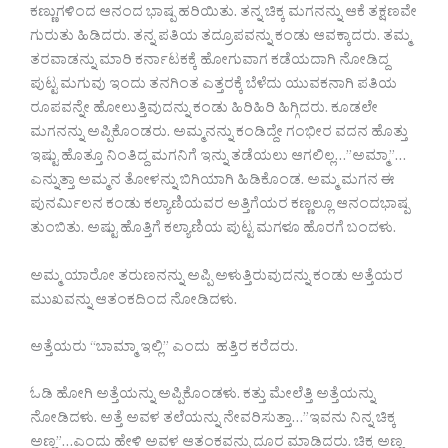
ಕಣ್ಣುಗಳಿಂದ ಆನಂದ ಭಾಷ್ಪ ಹರಿಯಿತು. ತನ್ನ ಚಿಕ್ಕ ಮಗನನ್ನು ಆಕೆ ತಕ್ಷಣವೇ
ಗುರುತು ಹಿಡಿದರು. ತನ್ನ ಪತಿಯ ತದ್ರೂಪವನ್ನು ಕಂಡು ಆವಕ್ಕಾದರು. ತಮ್ಮ
ತರವಾಡನ್ನು ಮಾರಿ ಕರ್ನಾಟಕಕ್ಕೆ ಹೋಗುವಾಗ ಕಡೆಯದಾಗಿ ನೋಡಿದ್ದ
ಪುಟ್ಟ ಮಗುವು ಇಂದು ತನಗಿಂತ ಎತ್ತರಕ್ಕೆ ಬೆಳೆದು ಯುವಕನಾಗಿ ಪತಿಯ
ರೂಪವನ್ನೇ ಹೋಲುತ್ತಿವುದನ್ನು ಕಂಡು ಹಿರಿಹಿರಿ ಹಿಗ್ಗಿದರು. ಕೂಡಲೇ
ಮಗನನ್ನು ಅಪ್ಪಿಕೊಂಡರು. ಅಮ್ಮನನ್ನು ಕಂಡಿದ್ದೇ ಗಂಭೀರ ವದನ ಹೊತ್ತು
ಇಷ್ಟು ಹೊತ್ತೂ ನಿಂತಿದ್ದ ಮಗನಿಗೆ ಇನ್ನು ತಡೆಯಲು ಆಗಲಿಲ್ಲ…”ಅಮ್ಮಾ”…
ಎನ್ನುತ್ತಾ ಅಮ್ಮನ ತೋಳನ್ನು ಬಿಗಿಯಾಗಿ ಹಿಡಿಕೊಂಡ. ಅಮ್ಮ ಮಗನ ಈ
ಪುನರ್ಮಿಲನ ಕಂಡು ಕಲ್ಯಾಣಿಯವರ ಅತ್ತಿಗೆಯರ ಕಣ್ಣಲ್ಲೂ ಆನಂದಭಾಷ್ಪ
ತುಂಬಿತು. ಅಷ್ಟು ಹೊತ್ತಿಗೆ ಕಲ್ಯಾಣಿಯ ಪುಟ್ಟ ಮಗಳೂ ಹೊರಗೆ ಬಂದಳು.
ಅಮ್ಮ ಯಾರೋ ತರುಣನನ್ನು ಅಪ್ಪಿ ಅಳುತ್ತಿರುವುದನ್ನು ಕಂಡು ಅತ್ತೆಯರ
ಮುಖವನ್ನು ಆತಂಕದಿಂದ ನೋಡಿದಳು.
ಅತ್ತೆಯರು “ಬಾಮ್ಮಾ ಇಲ್ಲಿ” ಎಂದು ಹತ್ತಿರ ಕರೆದರು.
ಓಡಿ ಹೋಗಿ ಅತ್ತೆಯನ್ನು ಅಪ್ಪಿಕೊಂಡಳು. ಕತ್ತು ಮೇಲೆತ್ತಿ ಅತ್ತೆಯನ್ನು
ನೋಡಿದಳು. ಅತ್ತೆ ಅವಳ ತಲೆಯನ್ನು ನೇವರಿಸುತ್ತಾ…”ಇವನು ನಿನ್ನ ಚಿಕ್ಕ
ಅಣ್ಣ”…ಎಂದು ಹೇಳಿ ಅವಳ ಆತಂಕವನ್ನು ದೂರ ಮಾಡಿದರು. ಚಿಕ್ಕ ಅಣ್ಣ