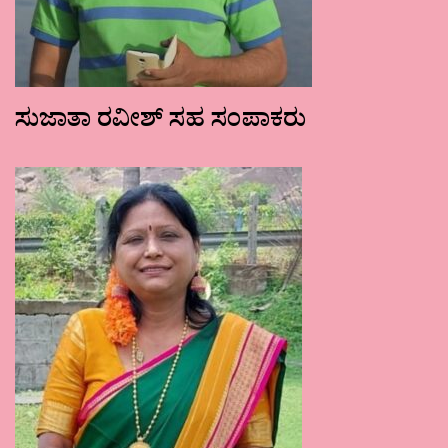
ಸುಜಾತಾ ರವೀಶ್ ಸಹ ಸಂಪಾಕರು