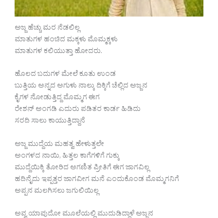
ಅಜ್ಜ ಹೆಚ್ಚು ಮರ ನೆಡಲಿಲ್ಲ
ಮಾತುಗಳ ಹಂಚಿದ ಮಕ್ಕಳು ಮೊಮ್ಮಕ್ಕಳು
ಮಾತುಗಳ ಕಲಿಯುತ್ತಾ ಹೋದರು.
ಹೊಲದ ಬದುಗಳ ಮೇಲೆ ಕೂತು ಉಂಡ
ಬುತ್ತಿಯ ಅನ್ನದ ಅಗುಳು ನಾಲ್ಕು ದಿಕ್ಕಿಗೆ ಚೆಲ್ಲಿದ ಅಜ್ಜನ
ಕೈಗಳ ನೋಡುತ್ತಿದ್ದ ಮೊಮ್ಮಗ ಈಗ
ರೇಶನ್ ಅಂಗಡಿ ಎದುರು ಪಡಿತರ ಕಾರ್ಡ ಹಿಡಿದು
ಸರದಿ ಸಾಲು ಕಾಯುತ್ತಿದ್ದಾನೆ
ಅಜ್ಜ ಮುದ್ದೆಯ ಮಹತ್ವ ಹೇಳುತ್ತಲೇ
ಅಂಗಳದ ನಾಯಿ, ಹಿತ್ತಲ ಕಾಗೆಗಳಿಗೆ ಗುಕ್ಕು
ಮುದ್ದೆಯಿಕ್ಕಿ ತೋರಿದ ಅಗಣಿತ ಪ್ರೀತಿಗೆ ಈಗ ಜಾಗವಿಲ್ಲ
ಹದಿನೈದು ಇಪ್ಪತ್ತರ ಜಾಗವೀಗ ಮನೆ ಎಂದುಕೊಂಡ ಮೊಮ್ಮಗನಿಗೆ
ಅಪ್ಪನ ಮಲಗಿಸಲು ಜಗುಲಿಯಿಲ್ಲ
ಅವ್ವ ಯಾವುದೋ ಮೂಲೆಯಲ್ಲಿ ಮುದುಡಿದ್ದಾಳೆ ಅಜ್ಜನ