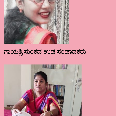
ಗಾಯತ್ರಿ ಸುಂಕದ ಉಪ ಸಂಪಾದಕರು