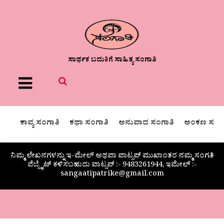
ಸಾರ್ಥಕ ಬದುಕಿಗೆ ಸಾಹಿತ್ಯ ಸಂಗಾತಿ
Menu
ಕಾವ್ಯ ಸಂಗಾತಿ
ಕಥಾ ಸಂಗಾತಿ
ಅನುವಾದ ಸಂಗಾತಿ
ಅಂಕಣ ಸಂಗಾ
ನಿಮ್ಮ ಲೇಖನಗಳನ್ನು ಇ-ಮೇಲ್ ಅಥವಾ ವಾಟ್ಸಪ್ ಮುಖಾಂತರ ನಮ್ಮ ಸಂಗತಿ
ವೆಬ್ಸೈಟ್ ಕಳಿಸಬಹುದು ವಾಟ್ಸಪ್‌ :- 9483261944, ಇಮೇಲ್ :-
sangaatipatrike@gmail.com