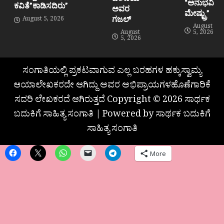
“ಅನುಭವಿ
ಕವಿತೆ”ಕಾಡಿಸದಿರು”
ಅವರ
ಮೇಷ್ಟ್ರು”
ಗಜಲ್
August 5, 2026
August
August
5, 2026
5, 2026
ಸಂಗಾತಿಯಲ್ಲಿ ಪ್ರಕಟವಾಗುವ ಎಲ್ಲ ಬರಹಗಳ ಹಕ್ಕುಸ್ವಾಮ್ಯ
ಆಯಾಲೇಖಕರದೇ ಆಗಿದ್ದು ಅವರ ಅಭಿಪ್ರಾಯಗಳಹೊಣೆಗಾರಿಕೆ
ಸದರಿ ಲೇಖಕರದೆ ಆಗಿರುತ್ತದೆ Copyright © 2026 ಸಾರ್ಥಕ
ಬದುಕಿಗೆ ಸಾಹಿತ್ಯ ಸಂಗಾತಿ | Powered by ಸಾರ್ಥಕ ಬದುಕಿಗೆ
ಸಾಹಿತ್ಯ ಸಂಗಾತಿ
More