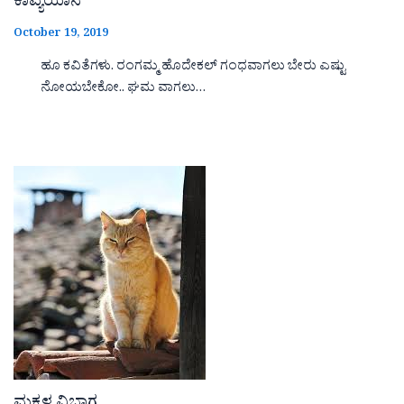
ಕಾವ್ಯಯಾನ
October 19, 2019
ಹೂ ಕವಿತೆಗಳು. ರಂಗಮ್ಮ ಹೊದೇಕಲ್ ಗಂಧವಾಗಲು ಬೇರು ಎಷ್ಟು
ನೋಯಬೇಕೋ.. ಘಮ ವಾಗಲು…