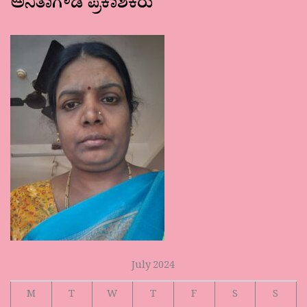
ಅನಿತಾಗೌಡ ಪ್ರಕಾಶಕರು
July 2024
M
T
W
T
F
S
S