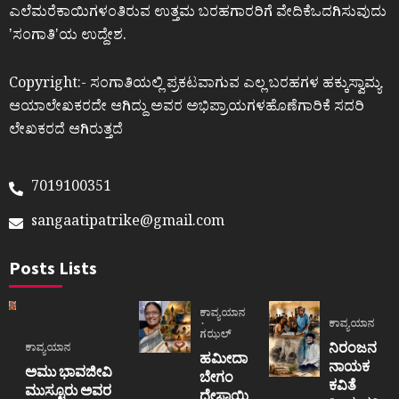
ಎಲೆಮರೆಕಾಯಿಗಳಂತಿರುವ ಉತ್ತಮ ಬರಹಗಾರರಿಗೆ ವೇದಿಕೆಒದಗಿಸುವುದು
ʼಸಂಗಾತಿʼಯ ಉದ್ದೇಶ.
Copyright:- ಸಂಗಾತಿಯಲ್ಲಿ ಪ್ರಕಟವಾಗುವ ಎಲ್ಲ ಬರಹಗಳ ಹಕ್ಕುಸ್ವಾಮ್ಯ
ಆಯಾಲೇಖಕರದೇ ಆಗಿದ್ದು ಅವರ ಅಭಿಪ್ರಾಯಗಳಹೊಣೆಗಾರಿಕೆ ಸದರಿ
ಲೇಖಕರದೆ ಆಗಿರುತ್ತದೆ
7019100351
sangaatipatrike@gmail.com
Posts Lists
ಕಾವ್ಯಯಾನ
ಕಾವ್ಯಯಾನ
ಗಝಲ್
ನಿರಂಜನ
ಕಾವ್ಯಯಾನ
ಹಮೀದಾ
ನಾಯಕ
ಅಮು ಭಾವಜೀವಿ
ಬೇಗಂ
ಕವಿತೆ
ಮುಸ್ಟೂರು ಅವರ
ದೇಸಾಯಿ