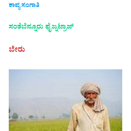
ಕಾವ್ಯ ಸಂಗಾತಿ
ಸಂತೆಬೆನ್ನೂರು ಫೈಜ್ನಟ್ರಾಜ್
ಬೇರು