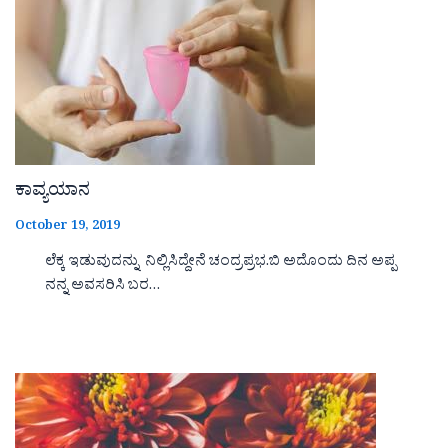
ಕಾವ್ಯಯಾನ
October 19, 2019
ಲೆಕ್ಕ ಇಡುವುದನ್ನು ನಿಲ್ಲಿಸಿದ್ದೇನೆ ಚಂದ್ರಪ್ರಭ.ಬಿ ಅದೊಂದು ದಿನ ಅಪ್ಪ
ನನ್ನ ಅವಸರಿಸಿ ಬರ…