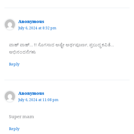
Anonymous
July 6, 2024 at 8:32 pm
ವಾಹ್ ವಾಹ್… !! ಸೊಗಸಾದ ಅಷ್ಟೇ ಅರ್ಥಪೂರ್ಣ, ಪ್ರಬುದ್ಧ ಕವಿತೆ…
ಅಭಿನಂದನೆಗಳು
Reply
Anonymous
July 6, 2024 at 11:08 pm
Super mam
Reply