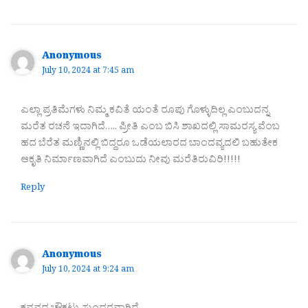
Anonymous
July 10, 2024 at 7:45 am
ಎಲ್ಲಾ ಪ್ರತಿಮೆಗಳು ನಿಮ್ಮ ಕವಿತೆ ಯಂತೆ ರೂಪು ಗೊಳ್ಳುದಿಲ್ಲ ಎಂಬುದನ್ನ
ಮರೆತ ರಚನೆ ಇದಾಗಿದೆ….. ಪ್ರೀತಿ ಎಂಬ ಬಿಸಿ ಶಾಖದಲ್ಲಿ ಸಾಮರಸ್ಯ ವೆಂಬ
ಹದ ಬೆರೆತ ಮಣ್ಣಿನಲ್ಲಿ ಬಿದ್ದರೂ ಒಡೆಯಲಾರದ ಬಾಂದವ್ಯದಲಿ ಬಹುತೇಕ
ಆಕೃತಿ ನಿರ್ಮಾಣವಾಗಿದೆ ಎಂಬುದು ನೀವು ಮರೆತಿರುವಿರಿ!!!!!
Reply
Anonymous
July 10, 2024 at 9:24 am