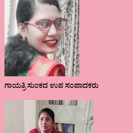
ಗಾಯತ್ರಿ ಸುಂಕದ ಉಪ ಸಂಪಾದಕರು