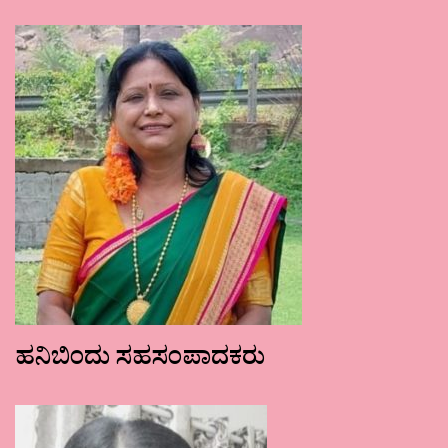
ಹನಿಬಿಂದು ಸಹಸಂಪಾದಕರು