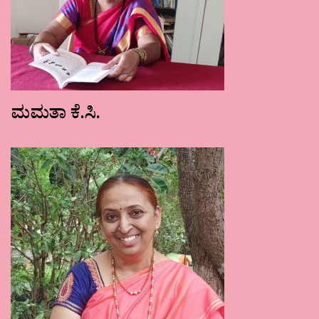
ಮಮತಾ ಕೆ.ಸಿ.