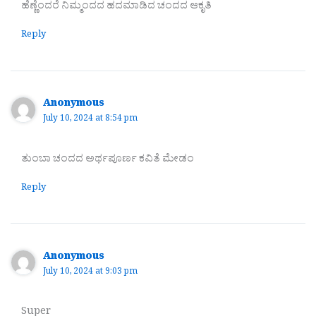
ಹೆಣ್ಣೆಂದರೆ ನಿಮ್ಮಂದದ ಹದಮಾಡಿದ ಚಂದದ ಆಕೃತಿ
Reply
Anonymous
July 10, 2024 at 8:54 pm
ತುಂಬಾ ಚಂದದ ಅರ್ಥಪೂರ್ಣ ಕವಿತೆ ಮೇಡಂ
Reply
Anonymous
July 10, 2024 at 9:03 pm
Super