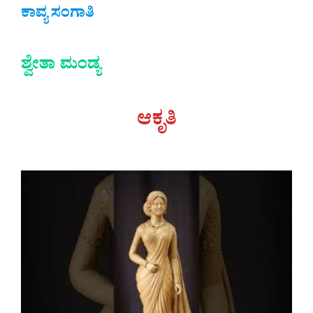
ಕಾವ್ಯ ಸಂಗಾತಿ
ಶ್ವೇತಾ ಮಂಡ್ಯ
ಆಕೃತಿ