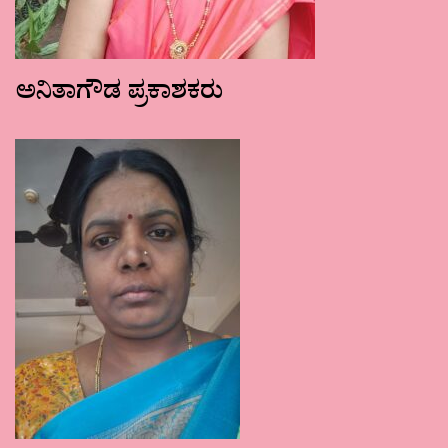
ಅನಿತಾಗೌಡ ಪ್ರಕಾಶಕರು