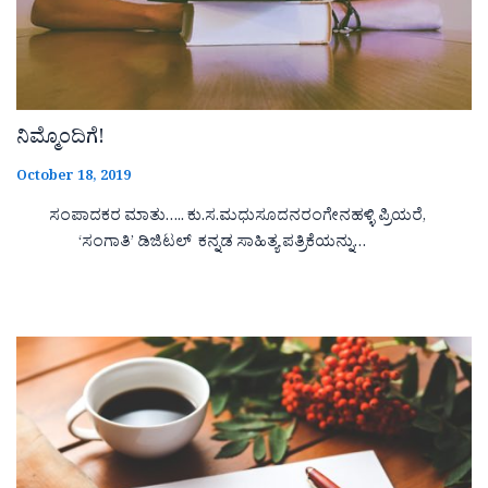
ನಿಮ್ಮೊಂದಿಗೆ!
October 18, 2019
ಸಂಪಾದಕರ ಮಾತು….. ಕು.ಸ.ಮಧುಸೂದನರಂಗೇನಹಳ್ಳಿ ಪ್ರಿಯರೆ,
‘ಸಂಗಾತಿ’ ಡಿಜಿಟಲ್ ಕನ್ನಡ ಸಾಹಿತ್ಯ ಪತ್ರಿಕೆಯನ್ನು…