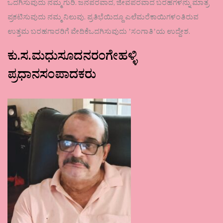
ಒದಗಿಸುವುದು ನಮ್ಮ ಗುರಿ. ಜನಪರವಾದ, ಜೀವಪರವಾದ ಬರಹಗಳನ್ನು ಮಾತ್ರ
ಪ್ರಕಟಿಸುವುದು ನಮ್ಮ ನಿಲುವು. ಪ್ರತಿಭೆಯಿದ್ದೂ ಎಲೆಮರೆಕಾಯಿಗಳಂತಿರುವ
ಉತ್ತಮ ಬರಹಗಾರರಿಗೆ ವೇದಿಕೆಒದಗಿಸುವುದು ʼಸಂಗಾತಿʼಯ ಉದ್ದೇಶ.
ಕು.ಸ.ಮಧುಸೂದನರಂಗೇಹಳ್ಳಿ
ಪ್ರಧಾನಸಂಪಾದಕರು