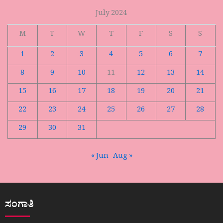
July 2024
M
T
W
T
F
S
S
1
2
3
4
5
6
7
8
9
10
11
12
13
14
15
16
17
18
19
20
21
22
23
24
25
26
27
28
29
30
31
« Jun
Aug »
ಸಂಗಾತಿ