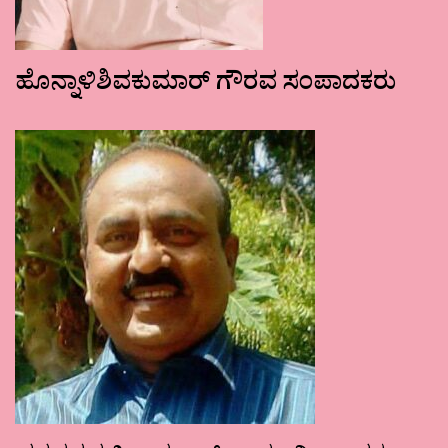
ಹೊನ್ನಾಳಿಶಿವಕುಮಾರ್ ಗೌರವ ಸಂಪಾದಕರು