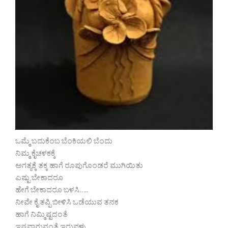
ಒಮ್ಮೆ ಬದುಕೆಂಬ ಬೆಂಕಿಯಲಿ ಬೆಂದು
ನಿಮ್ಮ ಕೈಚಳಕಕ್ಕೆ
ಅಗತ್ಯಕ್ಕೆ ತಕ್ಕ ಹಾಗೆ ರೂಪುಗೊಂಡರೆ ಮುಗಿಯಿತು
ಎಷ್ಟು ಬೇಕಾದರೂ
ಹೇಗೆ ಬೇಕಾದರೂ ಬಳಸಿ…..
ನೀವೇ ಕೈ ತಪ್ಪಿ ಬೀಳಿಸಿ ಒಡೆಯುವ ತನಕ
ಹಾಗೆ ನಿಮ್ಮಿಷ್ಟದಂತೆ