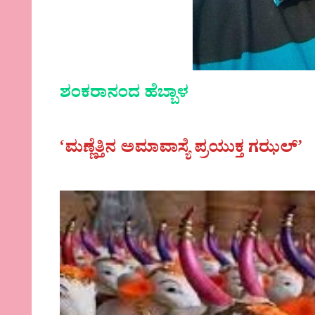
ಶಂಕರಾನಂದ ಹೆಬ್ಬಾಳ
‘ಮಣ್ಣೆತ್ತಿನ ಅಮಾವಾಸ್ಯೆ ಪ್ರಯುಕ್ತ ಗಝಲ್’