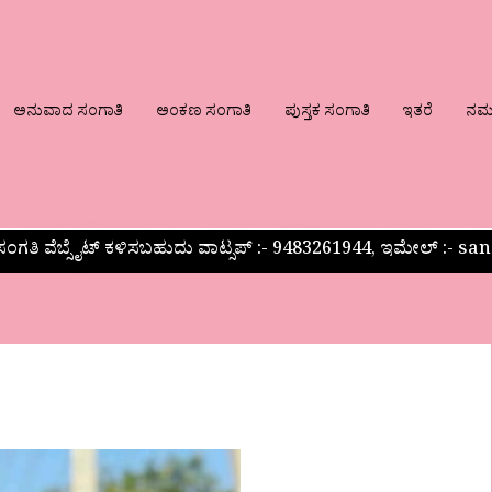
ಅನುವಾದ ಸಂಗಾತಿ
ಅಂಕಣ ಸಂಗಾತಿ
ಪುಸ್ತಕ ಸಂಗಾತಿ
ಇತರೆ
ನಮ್ಮ
ಂಗತಿ ವೆಬ್ಸೈಟ್ ಕಳಿಸಬಹುದು ವಾಟ್ಸಪ್‌ :- 9483261944, ಇಮೇಲ್ :-