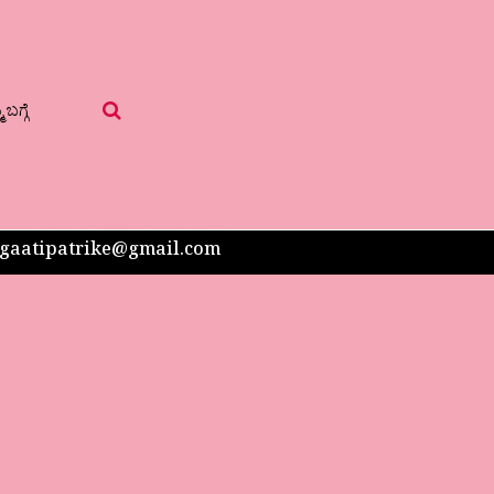
 ಬಗ್ಗೆ
 sangaatipatrike@gmail.com