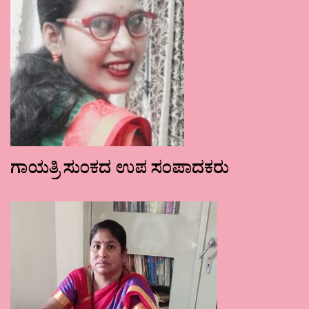
ಗಾಯತ್ರಿ ಸುಂಕದ ಉಪ ಸಂಪಾದಕರು