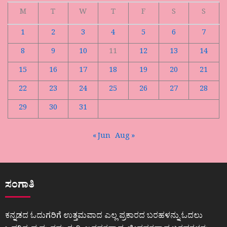
M
T
W
T
F
S
S
1
2
3
4
5
6
7
8
9
10
11
12
13
14
15
16
17
18
19
20
21
22
23
24
25
26
27
28
29
30
31
« Jun
Aug »
ಸಂಗಾತಿ
ಕನ್ನಡದ ಓದುಗರಿಗೆ ಉತ್ತಮವಾದ ಎಲ್ಲ ಪ್ರಕಾರದ ಬರಹಳನ್ನು ಓದಲು