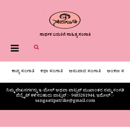
ಸಾರ್ಥಕ ಬದುಕಿಗೆ ಸಾಹಿತ್ಯ ಸಂಗಾತಿ
Menu
ಕಾವ್ಯ ಸಂಗಾತಿ
ಕಥಾ ಸಂಗಾತಿ
ಅನುವಾದ ಸಂಗಾತಿ
ಅಂಕಣ ಸಂಗಾ
ನಿಮ್ಮ ಲೇಖನಗಳನ್ನು ಇ-ಮೇಲ್ ಅಥವಾ ವಾಟ್ಸಪ್ ಮುಖಾಂತರ ನಮ್ಮ ಸಂಗತಿ
ವೆಬ್ಸೈಟ್ ಕಳಿಸಬಹುದು ವಾಟ್ಸಪ್‌ :- 9483261944, ಇಮೇಲ್ :-
sangaatipatrike@gmail.com