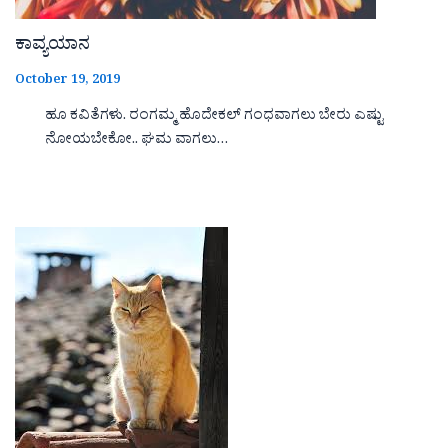
ಕಾವ್ಯಯಾನ
October 19, 2019
ಹೂ ಕವಿತೆಗಳು. ರಂಗಮ್ಮ ಹೊದೇಕಲ್ ಗಂಧವಾಗಲು ಬೇರು ಎಷ್ಟು
ನೋಯಬೇಕೋ.. ಘಮ ವಾಗಲು…