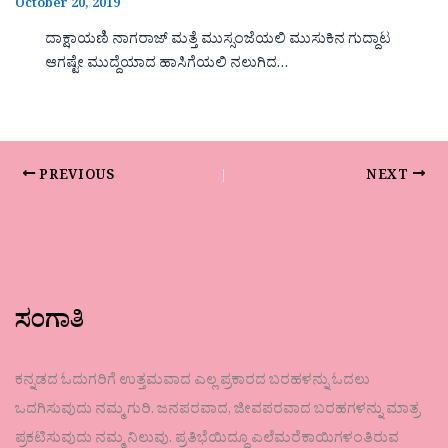
October 20, 2019
ದಾಕ್ಷಾಯಣಿ ನಾಗರಾಜ್ ಮತ್ತೆ ಮುಸ್ಸಂಜೆಯಲಿ ಮುಸುಕಿನ ಗುದ್ದಾಟ
ಆಗಷ್ಟೇ ಮುದ್ದೆಯಾದ ಹಾಸಿಗೆಯಲಿ ನಲುಗಿದ…
PREVIOUS
NEXT
ಸಂಗಾತಿ
ಕನ್ನಡದ ಓದುಗರಿಗೆ ಉತ್ತಮವಾದ ಎಲ್ಲ ಪ್ರಕಾರದ ಬರಹಳನ್ನು ಓದಲು
ಒದಗಿಸುವುದು ನಮ್ಮ ಗುರಿ. ಜನಪರವಾದ, ಜೀವಪರವಾದ ಬರಹಗಳನ್ನು ಮಾತ್ರ
ಪ್ರಕಟಿಸುವುದು ನಮ್ಮ ನಿಲುವು. ಪ್ರತಿಭೆಯಿದ್ದೂ ಎಲೆಮರೆಕಾಯಿಗಳಂತಿರುವ