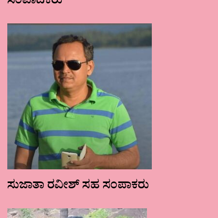
ಸಂಪಾದಕರು
ಸುಜಾತಾ ರವೀಶ್ ಸಹ ಸಂಪಾಕರು