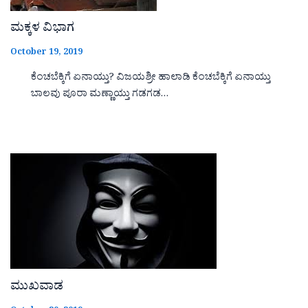
ಮಕ್ಕಳ ವಿಭಾಗ
October 19, 2019
ಕೆಂಚಬೆಕ್ಕಿಗೆ ಏನಾಯ್ತು? ವಿಜಯಶ್ರೀ ಹಾಲಾಡಿ ಕೆಂಚಬೆಕ್ಕಿಗೆ ಏನಾಯ್ತು
ಬಾಲವು ಪೂರಾ ಮಣ್ಣಾಯ್ತು ಗಡಗಡ…
ಮುಖವಾಡ