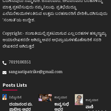
ಒದಗಿಸುವುದು ನಮ್ಮ ಗುರಿ. ಜನಪರವಾದ, ಜೀವಪರವಾದ ಬರಹಗಳನ್ನು
ಮಾತ್ರ ಪ್ರಕಟಿಸುವುದು ನಮ್ಮ ನಿಲುವು. ಪ್ರತಿಭೆಯಿದ್ದೂ
ಎಲೆಮರೆಕಾಯಿಗಳಂತಿರುವ ಉತ್ತಮ ಬರಹಗಾರರಿಗೆ ವೇದಿಕೆಒದಗಿಸುವುದು
ʼಸಂಗಾತಿʼಯ ಉದ್ದೇಶ.
Copyright:- ಸಂಗಾತಿಯಲ್ಲಿ ಪ್ರಕಟವಾಗುವ ಎಲ್ಲ ಬರಹಗಳ ಹಕ್ಕುಸ್ವಾಮ್ಯ
ಆಯಾಲೇಖಕರದೇ ಆಗಿದ್ದು ಅವರ ಅಭಿಪ್ರಾಯಗಳಹೊಣೆಗಾರಿಕೆ ಸದರಿ
ಲೇಖಕರದೆ ಆಗಿರುತ್ತದೆ
7019100351
sangaatipatrike@gmail.com
Posts Lists
ನಿಮ್ಮೊಂದಿಗೆ
ಕಾವ್ಯಯಾನ
ಕಾವ್ಯಯಾನ
ದಯಾನಂದ ಮ.
ಕಾವ್ಯ ಸುಧೆ
ವಾಣಿ
ಪಾಟೀಲ ಅವರ
ಅವರ