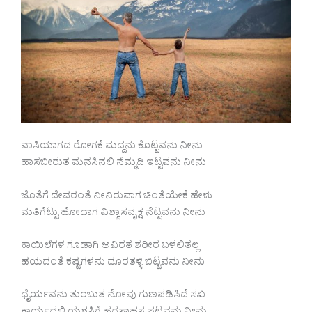
ವಾಸಿಯಾಗದ ರೋಗಕೆ ಮದ್ದನು ಕೊಟ್ಟವನು ನೀನು
ಹಾಸಬೀರುತ ಮನಸಿನಲಿ ನೆಮ್ಮದಿ ಇಟ್ಟವನು ನೀನು
ಜೊತೆಗೆ ದೇವರಂತೆ ನೀನಿರುವಾಗ ಚಿಂತೆಯೇಕೆ ಹೇಳು
ಮತಿಗೆಟ್ಟು ಹೋದಾಗ ವಿಶ್ವಾಸವೃಕ್ಷ ನೆಟ್ಟವನು ನೀನು
ಕಾಯಿಲೆಗಳ ಗೂಡಾಗಿ ಅವಿರತ ಶರೀರ ಬಳಲಿತಲ್ಲ
ಹಯದಂತೆ ಕಷ್ಟಗಳನು ದೂರತಳ್ಳಿ ಬಿಟ್ಟವನು ನೀನು
ಧೈರ್ಯವನು ತುಂಬುತ ನೋವು ಗುಣಪಡಿಸಿದೆ ಸಖ