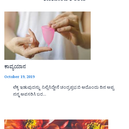
ಕಾವ್ಯಯಾನ
October 19, 2019
ಲೆಕ್ಕ ಇಡುವುದನ್ನು ನಿಲ್ಲಿಸಿದ್ದೇನೆ ಚಂದ್ರಪ್ರಭ.ಬಿ ಅದೊಂದು ದಿನ ಅಪ್ಪ
ನನ್ನ ಅವಸರಿಸಿ ಬರ…