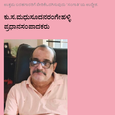
ಉತ್ತಮ ಬರಹಗಾರರಿಗೆ ವೇದಿಕೆಒದಗಿಸುವುದು ʼಸಂಗಾತಿʼಯ ಉದ್ದೇಶ.
ಕು.ಸ.ಮಧುಸೂದನರಂಗೇಹಳ್ಳಿ
ಪ್ರಧಾನಸಂಪಾದಕರು