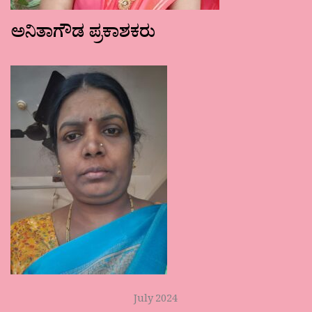
ಅನಿತಾಗೌಡ ಪ್ರಕಾಶಕರು
July 2024