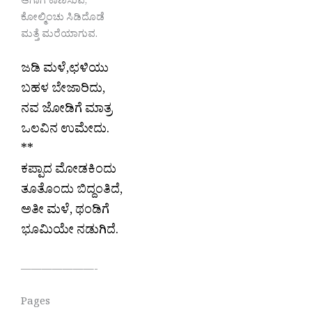
ಆಗಾಗ ಕಾಣಿಸುವ,
ಕೋಲ್ಮಿಂಚು ಸಿಡಿದೊಡೆ
ಮತ್ತೆ ಮರೆಯಾಗುವ.
ಜಡಿ ಮಳೆ,ಛಳಿಯು
ಬಹಳ ಬೇಜಾರಿದು,
ನವ ಜೋಡಿಗೆ ಮಾತ್ರ
ಒಲವಿನ ಉಮೇದು.
**
ಕಪ್ಪಾದ ಮೋಡಕಿಂದು
ತೂತೊಂದು ಬಿದ್ದಂತಿದೆ,
ಅತೀ ಮಳೆ, ಥಂಡಿಗೆ
ಭೂಮಿಯೇ ನಡುಗಿದೆ.
———————-
Pages