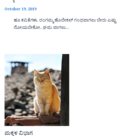
October 19, 2019
ಹೂ ಕವಿತೆಗಳು. ರಂಗಮ್ಮ ಹೊದೇಕಲ್ ಗಂಧವಾಗಲು ಬೇರು ಎಷ್ಟು
ನೋಯಬೇಕೋ.. ಘಮ ವಾಗಲು…
ಮಕ್ಕಳ ವಿಭಾಗ