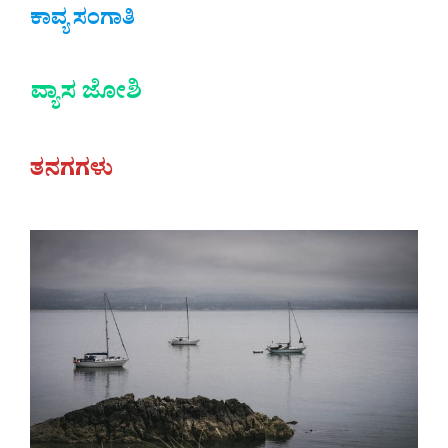
ಕಾವ್ಯ ಸಂಗಾತಿ
ವ್ಯಾಸ ಜೋಶಿ
ತನಗಗಳು