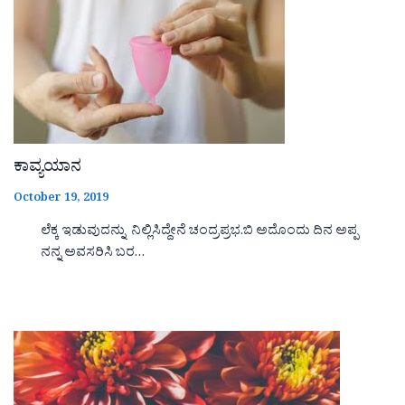
ಕಾವ್ಯಯಾನ
October 19, 2019
ಲೆಕ್ಕ ಇಡುವುದನ್ನು ನಿಲ್ಲಿಸಿದ್ದೇನೆ ಚಂದ್ರಪ್ರಭ.ಬಿ ಅದೊಂದು ದಿನ ಅಪ್ಪ
ನನ್ನ ಅವಸರಿಸಿ ಬರ…