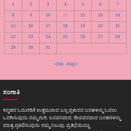
1
2
3
4
5
6
7
8
9
10
11
12
13
14
15
16
17
18
19
20
21
22
23
24
25
26
27
28
29
30
31
« Jun
Aug »
ಸಂಗಾತಿ
ಕನ್ನಡದ ಓದುಗರಿಗೆ ಉತ್ತಮವಾದ ಎಲ್ಲ ಪ್ರಕಾರದ ಬರಹಳನ್ನು ಓದಲು
ಒದಗಿಸುವುದು ನಮ್ಮ ಗುರಿ. ಜನಪರವಾದ, ಜೀವಪರವಾದ ಬರಹಗಳನ್ನು
ಮಾತ್ರ ಪ್ರಕಟಿಸುವುದು ನಮ್ಮ ನಿಲುವು. ಪ್ರತಿಭೆಯಿದ್ದೂ