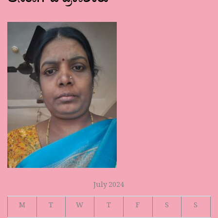
ಅನಿತಾಗೌಡ ಪ್ರಕಾಶಕರು
July 2024
M
T
W
T
F
S
S