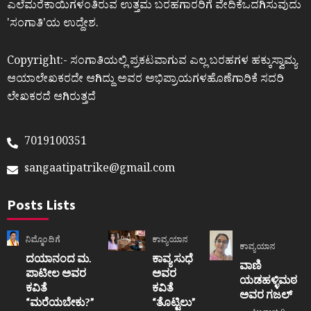
ಎಲೆಮರೆಕಾಯಿಗಳಂತಿರುವ ಉತ್ತಮ ಬರಹಗಾರರಿಗೆ ವೇದಿಕೆಒದಗಿಸುವುದು
ʼಸಂಗಾತಿʼಯ ಉದ್ದೇಶ.
Copyright:- ಸಂಗಾತಿಯಲ್ಲಿ ಪ್ರಕಟವಾಗುವ ಎಲ್ಲ ಬರಹಗಳ ಹಕ್ಕುಸ್ವಾಮ್ಯ
ಆಯಾಲೇಖಕರದೇ ಆಗಿದ್ದು ಅವರ ಅಭಿಪ್ರಾಯಗಳಹೊಣೆಗಾರಿಕೆ ಸದರಿ
ಲೇಖಕರದೆ ಆಗಿರುತ್ತದೆ
7019100351
sangaatipatrike@gmail.com
Posts Lists
ನಿಮ್ಮೊಂದಿಗೆ
ಕಾವ್ಯಯಾನ
ಕಾವ್ಯಯಾನ
ದಯಾನಂದ ಮ.
ಕಾವ್ಯ ಸುಧೆ
ವಾಣಿ
ಪಾಟೀಲ ಅವರ
ಅವರ
ಯಡಹಳ್ಳಿಮಠ
ಕವಿತೆ
ಕವಿತೆ
ಅವರ ಗಜಲ್
“ಮರೆಯಬೇಕು?”
“ತೊಟ್ಟಿಲು”