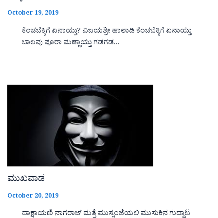
October 19, 2019
ಕೆಂಚಬೆಕ್ಕಿಗೆ ಏನಾಯ್ತು? ವಿಜಯಶ್ರೀ ಹಾಲಾಡಿ ಕೆಂಚಬೆಕ್ಕಿಗೆ ಏನಾಯ್ತು
ಬಾಲವು ಪೂರಾ ಮಣ್ಣಾಯ್ತು ಗಡಗಡ…
ಮುಖವಾಡ
October 20, 2019
ದಾಕ್ಷಾಯಣಿ ನಾಗರಾಜ್ ಮತ್ತೆ ಮುಸ್ಸಂಜೆಯಲಿ ಮುಸುಕಿನ ಗುದ್ದಾಟ