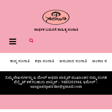
ಸಾರ್ಥಕ ಬದುಕಿಗೆ ಸಾಹಿತ್ಯ ಸಂಗಾತಿ
Menu
ಕಾವ್ಯ ಸಂಗಾತಿ
ಕಥಾ ಸಂಗಾತಿ
ಅನುವಾದ ಸಂಗಾತಿ
ಅಂಕಣ ಸಂಗಾ
ನಿಮ್ಮ ಲೇಖನಗಳನ್ನು ಇ-ಮೇಲ್ ಅಥವಾ ವಾಟ್ಸಪ್ ಮುಖಾಂತರ ನಮ್ಮ ಸಂಗತಿ
ವೆಬ್ಸೈಟ್ ಕಳಿಸಬಹುದು ವಾಟ್ಸಪ್‌ :- 9483261944, ಇಮೇಲ್ :-
sangaatipatrike@gmail.com