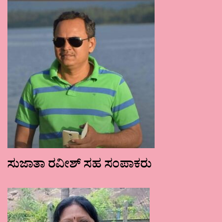
ಸುಜಾತಾ ರವೀಶ್ ಸಹ ಸಂಪಾಕರು