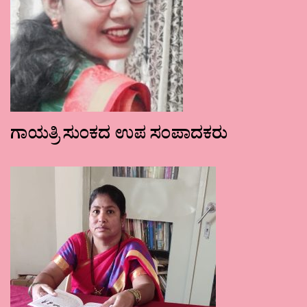
ಗಾಯತ್ರಿ ಸುಂಕದ ಉಪ ಸಂಪಾದಕರು