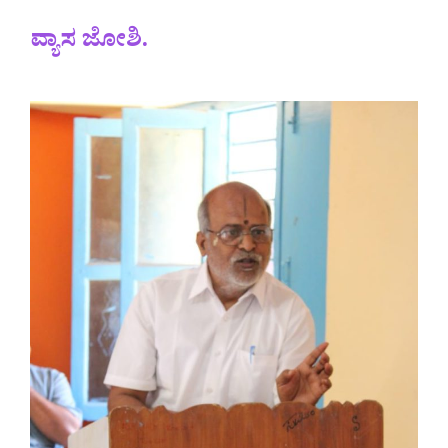
ವ್ಯಾಸ ಜೋಶಿ.