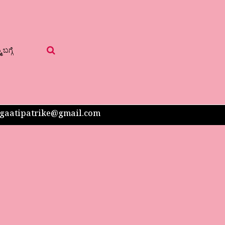
 ಬಗ್ಗೆ
 sangaatipatrike@gmail.com