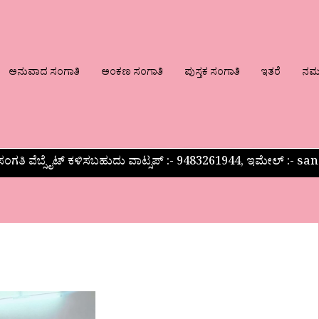
ಅನುವಾದ ಸಂಗಾತಿ
ಅಂಕಣ ಸಂಗಾತಿ
ಪುಸ್ತಕ ಸಂಗಾತಿ
ಇತರೆ
ನಮ್ಮ
ಂಗತಿ ವೆಬ್ಸೈಟ್ ಕಳಿಸಬಹುದು ವಾಟ್ಸಪ್‌ :- 9483261944, ಇಮೇಲ್ :-