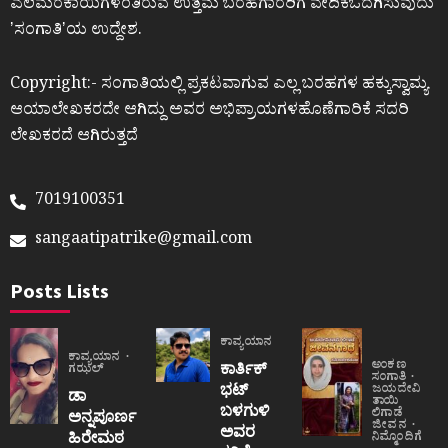
ಎಲೆಮರೆಕಾಯಿಗಳಂತಿರುವ ಉತ್ತಮ ಬರಹಗಾರರಿಗೆ ವೇದಿಕೆಒದಗಿಸುವುದು
ʼಸಂಗಾತಿʼಯ ಉದ್ದೇಶ.
Copyright:- ಸಂಗಾತಿಯಲ್ಲಿ ಪ್ರಕಟವಾಗುವ ಎಲ್ಲ ಬರಹಗಳ ಹಕ್ಕುಸ್ವಾಮ್ಯ
ಆಯಾಲೇಖಕರದೇ ಆಗಿದ್ದು ಅವರ ಅಭಿಪ್ರಾಯಗಳಹೊಣೆಗಾರಿಕೆ ಸದರಿ
ಲೇಖಕರದೆ ಆಗಿರುತ್ತದೆ
7019100351
sangaatipatrike@gmail.com
Posts Lists
ಕಾವ್ಯಯಾನ
ಕಾವ್ಯಯಾನ
ಅಂಕಣ
ಕಾರ್ತಿಕ್
ಗಝಲ್
ಸಂಗಾತಿ
ಭಟ್
ಜಯದೇವಿ
ಡಾ
ತಾಯಿ
ಬಳಗುಳಿ
ಲಿಗಾಡೆ
ಅನ್ನಪೂರ್ಣ
ಜೀವನ
ಅವರ
ಹಿರೇಮಠ
ನಿಮ್ಮೊಂದಿಗೆ