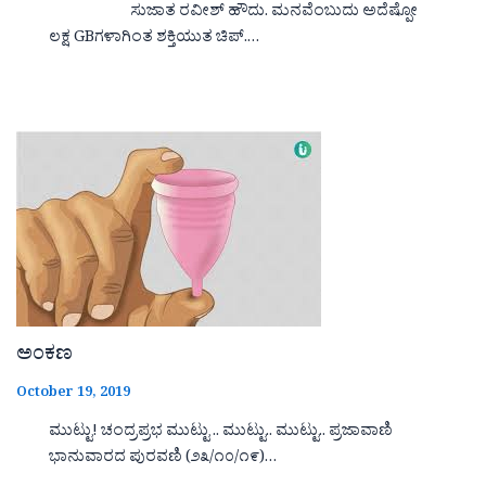
ಸುಜಾತ ರವೀಶ್ ಹೌದು. ಮನವೆಂಬುದು ಅದೆಷ್ಪೋ
ಲಕ್ಷ GBಗಳಾಗಿಂತ ಶಕ್ತಿಯುತ ಚಿಪ್.…
ಅಂಕಣ
October 19, 2019
ಮುಟ್ಟು! ಚಂದ್ರಪ್ರಭ ಮುಟ್ಟು .. ಮುಟ್ಟು.. ಮುಟ್ಟು.. ಪ್ರಜಾವಾಣಿ
ಭಾನುವಾರದ ಪುರವಣಿ (೨೩/೧೦/೧೯)…