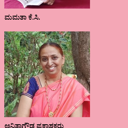
ಮಮತಾ ಕೆ.ಸಿ.
ಅನಿತಾಗೌಡ ಪ್ರಕಾಶಕರು