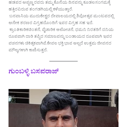
ಹಡಪದ ಅಪ್ಪಣ್ಣ ರವರು ತಮ್ಮ ಕೊನೆಯ ದಿನವನ್ನು ಕೂಡಲಸಂಗಮಕ್ಕೆ
ಹತ್ತಿರವಿರುವ ತಂಗಡಗಿಯಲ್ಲಿ ಕಳೆಯುತ್ತಾರೆ.
ಬನವಾಸಿಯ ಮುದುಕೇಶ್ವರ ದೇವಾಲಯದಲ್ಲಿ ಶಿವೋತ್ಸವ ಮಂಟಪದಲ್ಲಿ
ಅನೇಕ ಶರಣರ ವಿಗ್ರಹದೊಂದಿಗೆ ಇವರ ವಿಗ್ರಹ ಸಹ ಇದೆ.
ಕ್ರಾಂತಿಕಾರಿಕಚಿಂತನೆ, ವೈಚಾರಿಕ ಆಲೋಚನೆ, ಧಮನಿ ನಿರತರಿಗೆ ದನಿಯ
ರೂಪವಾಗಿ ದಾರಿ ತಪ್ಪಿದ ಸಮಾಜವನ್ನು ಬಂಡಾಯದ ರೂಪವಾಗಿ ಇವರ
ವಚನಗಳು ಚಿಕಿತ್ಸಕವಾಗಿವೆ.ಕೇವಲ ಭಕ್ತಿ ಭಾವ ಅಲ್ಲದೆ ಉತ್ತಮ ಜೀವನದ
ಮೌಲ್ಯಗಳಾಗಿ ಕಾಣಿಸುತ್ತದೆ.
ಗುಂಬಳ್ಳಿ ಬಸವರಾಜ್