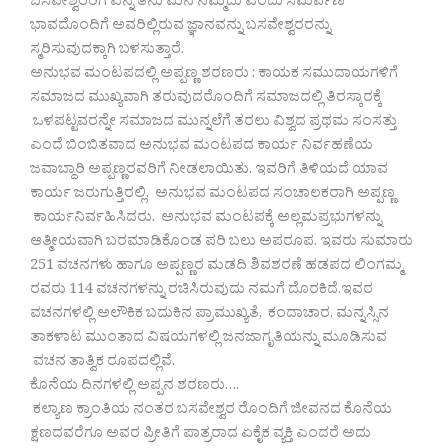
ಬಸವೇಶ್ವರರಿಗೆ ಎನ್ನ ತನು ಮನ ನಿಮ್ಮದು ಎಂದು ಸಮರ್ಪಣ
ಭಾವದೊಂದಿಗೆ ಅವರಿಲ್ಲಿರುವ ಜ್ಞಾನವನ್ನು ಬಸವೇಶ್ವರರನ್ನು
ಸ್ಮರಿಸುವುದಕ್ಕಾಗಿ ಬಳಸುತ್ತಾರೆ.
ಅನುಭವ ಮಂಟಪದಲ್ಲಿ ಅಪ್ಪಣ್ಣ ಶರಣರು : ಕಾಯಕ ಸಮುದಾಯಗಳಿಗೆ
ಸಮಾಜದ ಮುಖ್ಯವಾಗಿ ತರುವುದರೊಂದಿಗೆ ಸಮಾಜದಲ್ಲಿ ತಿರಸ್ಕಾರಕ್ಕೆ
ಒಳಪಟ್ಟವರನ್ನೇ ಸಮಾಜದ ಮುನ್ನಲೆಗೆ ತರಲು ವಿಶ್ವದ ಪ್ರಥಮ ಸಂಸತ್ತು
ಎಂದೆ ಬಿಂಬಿತವಾದ ಅನುಭವ ಮಂಟಪದ ಕಾರ್ಯ ನಿರ್ವಹಣೆಯ
ಜವಾಬ್ದಾರಿ ಅಪ್ಪಣ್ಣರವರಿಗೆ ನೀಡಲಾಯಿತು. ಇವರಿಗೆ ತಿಳಿಯದೆ ಯಾವ
ಕಾರ್ಯ ಜರುಗುತ್ತಿರಲ್ಲಿ. ಅನುಭವ ಮಂಟಪದ ಸಂಚಾಲಕರಾಗಿ ಅಪ್ಪಣ್ಣ
ಕಾರ್ಯನಿರ್ವಹಿಸಿದರು. ಅನುಭವ ಮಂಟಪಕ್ಕೆ ಅಲ್ಲಮಪ್ರಭುಗಳನ್ನು
ಆತ್ಮೀಯವಾಗಿ ಬರಮಾಡಿಕೊಂಡ ಪರಿ ಬಲು ಅಪರೂಪ. ಇವರು ಸುಮಾರು
251 ವಚನಗಳು ಹಾಗೂ ಅಪ್ಪಣ್ಣರ ಮಡದಿ ಶಿವಶರಣೆ ಹಡಪದ ಲಿಂಗಮ್ಮ
ರವರು 114 ವಚನಗಳನ್ನು ರಚಿಸಿರುವುದು ನಮಗೆ ದೊರಕಿದೆ.ಇವರ
ವಚನಗಳಲ್ಲಿ ಅಲೌಕಿಕ ಬದುಕಿನ ಪ್ರಾಮುಖ್ಯತೆ, ಕಂದಾಚಾರ, ಮನ್ನಸ್ಸಿನ
ತಾಕಳಾಟ ಮುಂತಾದ ವಿಷಯಗಳಲ್ಲಿ ಜನಜಾಗೃತಿಯನ್ನು ಮೂಡಿಸುವ
ವಚನ ತಾತ್ವಿಕ ರೂಪದಲ್ಲಿವೆ.
ಕೊನೆಯ ದಿನಗಳಲ್ಲಿ ಅಪ್ಪನ ಶರಣರು….
ಕಲ್ಯಾಣ ಕ್ರಾಂತಿಯ ನಂತರ ಬಸವೇಶ್ವರ ರೊಂದಿಗೆ ಜೀವನದ ಕೊನೆಯ
ಕ್ಷಣದವರೆಗೂ ಅವರ ಪ್ರೀತಿಗೆ ಪಾತ್ರರಾದ ಏಕೈಕ ವ್ಯಕ್ತಿ ಎಂದರೆ ಅದು