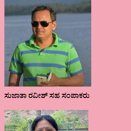
ಸುಜಾತಾ ರವೀಶ್ ಸಹ ಸಂಪಾಕರು