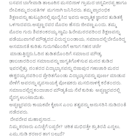
ಬಸವನ ಬಾಗೇವಾಡಿ ತಾಲೂಕಿನ ಮಸಬಿನಾಳ ಗ್ರಾಮದ ಚನ್ನವೀರಪ್ಪ ಹಾಗೂ
ದೇವಿಕಮ್ಮ ದಂಪತಿಗಳ ಮಗನಾಗಿ ಜನಿಸಿದರು. ತಮ್ಮ ಪ್ರಾರಂಭಿಕ
ಶಿಕ್ಷಣವನ್ನು ಹುಟ್ಟೂರಿನಲ್ಲಿ ಪೂರೈಸಿದ ಇವರು ಆಧ್ಯಾತ್ಮಿಕ ಜ್ಞಾನದ ತುಡಿತಕ್ಕೆ
ಒಳಗಾದವರು.ಅಪ್ಪಣ್ಣ ರವರ ಮೊದಲ ಹೆಸರು ಜೀವಣ್ಣ ಎಂದು. ತಮ್ಮ
ಮೊದಲ ಗುರು ಶಿವಶಂಕರಯ್ಯ ಸ್ವಾಮಿ ಹಿರೇಮಠರವರಿಂದ ಶಿಕ್ಷಣವನ್ನು
ಪಡೆಯುವಾಗಲೆ ಮೌಢ್ಯದದ ವಿರುದ್ಧ ಬಂಡಾಯ, ಸಮಾಜದಲ್ಲಿ ಬೇರೊರಿದ್ದ
ಅಸಮಾನತೆ ಕುರಿತು ಗುರುಗಳೊಂದಿಗೆ ಆಗಾಗ ಗಹನ ಚರ್ಚೆ
ಮಾಡುತ್ತಿದ್ದರು.ಓದಿನ ತುಡಿತದೊಂದಿಗೆ ಸಮಾಜದ ಮೌಡ್ಯ,
ಢಾಬಚಾರದಿಂದ ಸಮಾಜವನ್ನು ಜಾಗೃತಿಗೊಳಿಸುವ ಮನದ ತುಡಿದ
ಇವರಲ್ಲಿತ್ತು. ನಂತರದ ವಿದ್ಯಾಭ್ಯಾಸವನ್ನು ಬಿಜಾಪುರ ಗಣಾಚಾರಿ ಮಠದ
ಈಶ್ವರಯ್ಯನವರಿಂದ ಪ್ರೇರಿತಗೊಂಡು ವಿದ್ಯಾಭ್ಯಾಸವನ್ನು ಪೂರ್ಣ ಮಾಡುವ
ವೇಳೆಗೆ ಅವರನ್ನು ವ್ಯವಸಾಯಕ್ಕೆ ಪೋಷಕರು ಮಸಬಿನಾಳಕ್ಕೆ ಕರೆತಂದರು.
ಸಮಾಜದಲ್ಲಿದ್ದ ಕಂದಾಚಾರ ಮೌಡ್ಯತೆಯ ನೆಲೆ ಕುರಿತು ಅಪ್ಪಣ್ಣರವರಲ್ಲಿ
ವೈರಗ್ಯ ಉಂಟಾಯಿತು.
ಅಪ್ಪಣ್ಣರವರು ಕಾಯಕವೇ ಕೈಲಾಸ ಎಂಬ ತತ್ವವನ್ನು ಅನುಸರಿಸಿ ನುಡಿದಂತೆ
ನಡೆದವರು.
ದೇವದೇವ ಮಹಾಪ್ರಸಾದ…..
ನಿಮ್ಮ ಶರಣರು ಏನಿಚ್ಚೆಗೆ ಬಪ್ಪರೇ? ಚಕಿತ ಮಭಿದತ್ತೇ ಶ್ರುತಿರಪಿ ಎನ್ನಲು,
ಎಮ್ಮ ನುಡಿ ಶರಣರ ತಾಗ ಬಲ್ಲುದೆ?