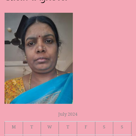
July 2024
M
T
W
T
F
S
S