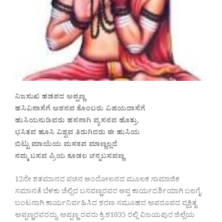
ನಿಜಸುಖಿ ಹಡಪದ ಅಪ್ಪಣ್ಣ
ಹಸಿವಿನಾಸೆಗೆ ಅಶನವ ಕೊಂಬರು ವಿಷಯದಾಸೆಗೆ
ಹುಸಿಯನುಡಿವರು ಹಸನಾಗಿ ವ್ಯಸನವ ಹೊತ್ತು,
ಭಸಿತವ ಹೂಸಿ ವಿಶ್ವವ ತಿರುಗಿದರು ಈ ಹುಸಿಯ
ಬಿಟ್ಟು ಮಾಯೆಯ ಮಸಕವ ಮಾಣ್ಣಲ್ಲದೆ
ನಮ್ಮ ಬಸವ ಪ್ರಿಯ ಕೂಡಲ ಚನ್ನಬಸವಣ್ಣ
12ನೇ ಶತಮಾನದ ವಚನ ಆಂದೋಲನದ ಮೂಲಕ ಸಾಮಾಜಿಕ
ಸಮಾನತೆ ಬೆಳಕು ಚೆಲ್ಲಿದ ಬಸವಣ್ಣರವರ ಆಪ್ತ ಕಾರ್ಯದರ್ಶಿಯಾಗಿ ಬಲಗೈ
ಬಂಟನಾಗಿ ಕಾರ್ಯನಿರ್ವಹಿಸಿದ ಶರಣ ಸಮೂಹದ ಅಪರೂಪದ ವ್ಯಕ್ತಿತ್ವ
ಅಪ್ಪಣ್ಣರವರದ್ದು, ಅಪ್ಪಣ್ಣ ರವರು ಕ್ರಿ.ಶ1035 ರಲ್ಲಿ ವಿಜಯಪುರ ಜಿಲ್ಲೆಯ