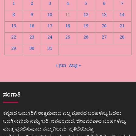
1
2
3
4
5
6
7
8
9
10
11
12
13
14
15
16
17
18
19
20
21
22
23
24
25
26
27
28
29
30
31
« Jun
Aug »
ಸಂಗಾತಿ
ಕನ್ನಡದ ಓದುಗರಿಗೆ ಉತ್ತಮವಾದ ಎಲ್ಲ ಪ್ರಕಾರದ ಬರಹಳನ್ನು ಓದಲು
ಒದಗಿಸುವುದು ನಮ್ಮ ಗುರಿ. ಜನಪರವಾದ, ಜೀವಪರವಾದ ಬರಹಗಳನ್ನು
ಮಾತ್ರ ಪ್ರಕಟಿಸುವುದು ನಮ್ಮ ನಿಲುವು. ಪ್ರತಿಭೆಯಿದ್ದೂ