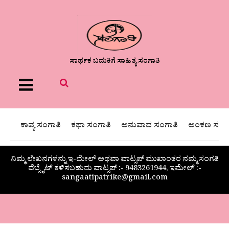
ಸಾರ್ಥಕ ಬದುಕಿಗೆ ಸಾಹಿತ್ಯ ಸಂಗಾತಿ
Menu
ಕಾವ್ಯ ಸಂಗಾತಿ
ಕಥಾ ಸಂಗಾತಿ
ಅನುವಾದ ಸಂಗಾತಿ
ಅಂಕಣ ಸಂಗಾ
ನಿಮ್ಮ ಲೇಖನಗಳನ್ನು ಇ-ಮೇಲ್ ಅಥವಾ ವಾಟ್ಸಪ್ ಮುಖಾಂತರ ನಮ್ಮ ಸಂಗತಿ
ವೆಬ್ಸೈಟ್ ಕಳಿಸಬಹುದು ವಾಟ್ಸಪ್‌ :- 9483261944, ಇಮೇಲ್ :-
sangaatipatrike@gmail.com