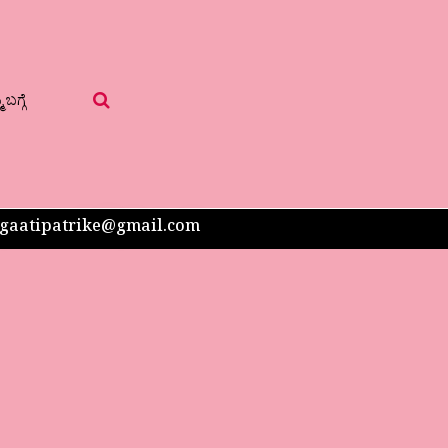
 ಬಗ್ಗೆ
 sangaatipatrike@gmail.com