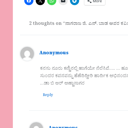
More
2 thoughts on “ನಾಗರಾಜ ಜಿ. ಎನ್. ಬಾಡ ಅವರ ಕವಿತ
Anonymous
ಕನಸು ನೂರು ಕಣ್ಣಿನಲ್ಲಿ ಹಾಗೆಯೇ ನೆಲೆಸಿವೆ….. … 
ಸುಂದರ ಕವನವನ್ನು ಹೆಣೆದಿದ್ದೀರಿ ಹಾರ್ದಿಕ ಅಭಿನಂದನ
…ಡಾ ಬಿ ಆರ್ ಅಣ್ಣಾಸಾಗರ
Reply