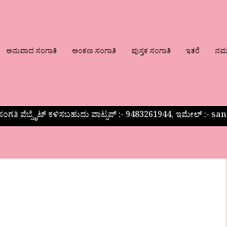
ಅನುವಾದ ಸಂಗಾತಿ
ಅಂಕಣ ಸಂಗಾತಿ
ಪುಸ್ತಕ ಸಂಗಾತಿ
ಇತರೆ
ನಮ್ಮ
ಂಗತಿ ವೆಬ್ಸೈಟ್ ಕಳಿಸಬಹುದು ವಾಟ್ಸಪ್‌ :- 9483261944, ಇಮೇಲ್ :-