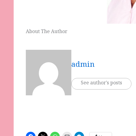
About The Author
admin
See author's posts