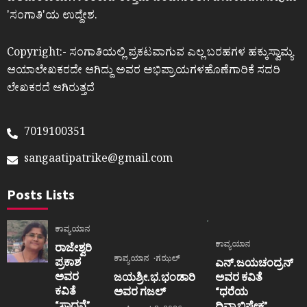
ʼಸಂಗಾತಿʼಯ ಉದ್ದೇಶ.
Copyright:- ಸಂಗಾತಿಯಲ್ಲಿ ಪ್ರಕಟವಾಗುವ ಎಲ್ಲ ಬರಹಗಳ ಹಕ್ಕುಸ್ವಾಮ್ಯ
ಆಯಾಲೇಖಕರದೇ ಆಗಿದ್ದು ಅವರ ಅಭಿಪ್ರಾಯಗಳಹೊಣೆಗಾರಿಕೆ ಸದರಿ
ಲೇಖಕರದೆ ಆಗಿರುತ್ತದೆ
7019100351
sangaatipatrike@gmail.com
Posts Lists
ಕಾವ್ಯಯಾನ
ಕಾವ್ಯಯಾನ
ರಾಜೇಶ್ವರಿ
ಕಾವ್ಯಯಾನ
ಗಝಲ್
ಪ್ರಕಾಶ
ಎನ್.ಜಯಚಂದ್ರನ್
ಅವರ
ಜಯಶ್ರೀ.ಭ.ಭಂಡಾರಿ
ಅವರ ಕವಿತೆ
ಕವಿತೆ
ಅವರ ಗಜಲ್
“ಧರೆಯ
“ಸಾಧನೆ”
ದಿವ್ಯಾಭಿಷೇಕ”