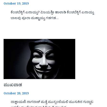
October 19, 2019
ಕೆಂಚಬೆಕ್ಕಿಗೆ ಏನಾಯ್ತು? ವಿಜಯಶ್ರೀ ಹಾಲಾಡಿ ಕೆಂಚಬೆಕ್ಕಿಗೆ ಏನಾಯ್ತು
ಬಾಲವು ಪೂರಾ ಮಣ್ಣಾಯ್ತು ಗಡಗಡ…
ಮುಖವಾಡ
October 20, 2019
ದಾಕ್ಷಾಯಣಿ ನಾಗರಾಜ್ ಮತ್ತೆ ಮುಸ್ಸಂಜೆಯಲಿ ಮುಸುಕಿನ ಗುದ್ದಾಟ