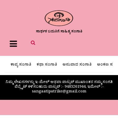
ಸಾರ್ಥಕ ಬದುಕಿಗೆ ಸಾಹಿತ್ಯ ಸಂಗಾತಿ
Menu
ಕಾವ್ಯ ಸಂಗಾತಿ
ಕಥಾ ಸಂಗಾತಿ
ಅನುವಾದ ಸಂಗಾತಿ
ಅಂಕಣ ಸಂಗಾ
ನಿಮ್ಮ ಲೇಖನಗಳನ್ನು ಇ-ಮೇಲ್ ಅಥವಾ ವಾಟ್ಸಪ್ ಮುಖಾಂತರ ನಮ್ಮ ಸಂಗತಿ
ವೆಬ್ಸೈಟ್ ಕಳಿಸಬಹುದು ವಾಟ್ಸಪ್‌ :- 9483261944, ಇಮೇಲ್ :-
sangaatipatrike@gmail.com