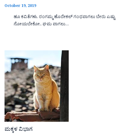
October 19, 2019
ಹೂ ಕವಿತೆಗಳು. ರಂಗಮ್ಮ ಹೊದೇಕಲ್ ಗಂಧವಾಗಲು ಬೇರು ಎಷ್ಟು
ನೋಯಬೇಕೋ.. ಘಮ ವಾಗಲು…
ಮಕ್ಕಳ ವಿಭಾಗ