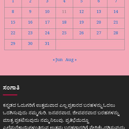
1
2
3
4
5
6
7
8
9
10
11
12
13
14
15
16
17
18
19
20
21
22
23
24
25
26
27
28
29
30
31
« Jun
Aug »
ಸಂಗಾತಿ
ಕನ್ನಡದ ಓದುಗರಿಗೆ ಉತ್ತಮವಾದ ಎಲ್ಲ ಪ್ರಕಾರದ ಬರಹಳನ್ನು ಓದಲು
ಒದಗಿಸುವುದು ನಮ್ಮ ಗುರಿ. ಜನಪರವಾದ, ಜೀವಪರವಾದ ಬರಹಗಳನ್ನು
ಮಾತ್ರ ಪ್ರಕಟಿಸುವುದು ನಮ್ಮ ನಿಲುವು. ಪ್ರತಿಭೆಯಿದ್ದೂ
ಎಲೆಮರೆಕಾಯಿಗಳಂತಿರುವ ಉತ್ತಮ ಬರಹಗಾರರಿಗೆ ವೇದಿಕೆಒದಗಿಸುವುದು