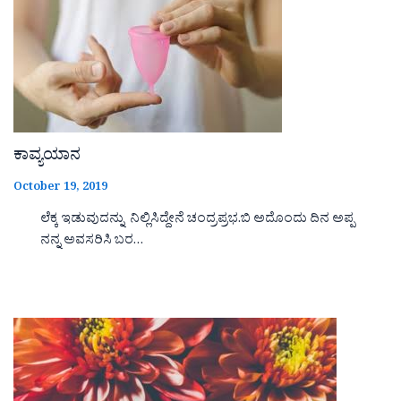
ಕಾವ್ಯಯಾನ
October 19, 2019
ಲೆಕ್ಕ ಇಡುವುದನ್ನು ನಿಲ್ಲಿಸಿದ್ದೇನೆ ಚಂದ್ರಪ್ರಭ.ಬಿ ಅದೊಂದು ದಿನ ಅಪ್ಪ
ನನ್ನ ಅವಸರಿಸಿ ಬರ…