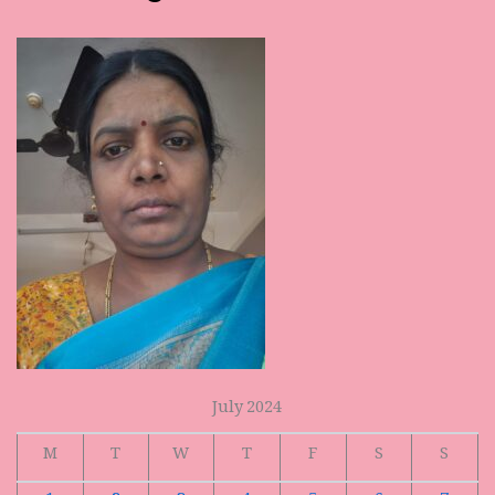
July 2024
M
T
W
T
F
S
S