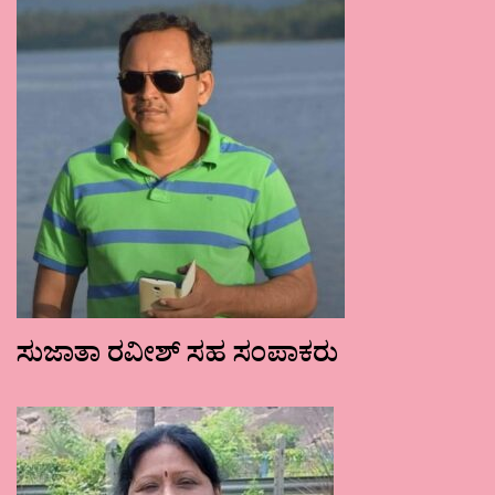
ಸುಜಾತಾ ರವೀಶ್ ಸಹ ಸಂಪಾಕರು