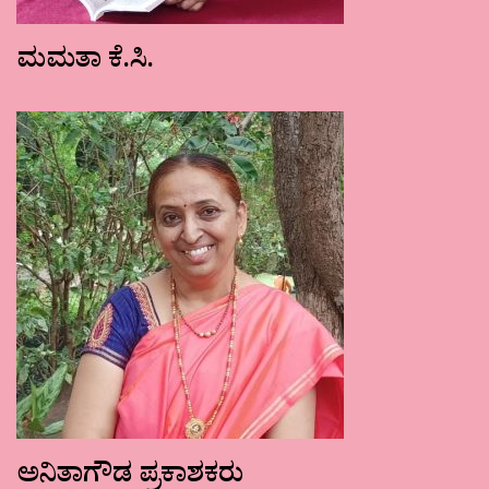
ಮಮತಾ ಕೆ.ಸಿ.
ಅನಿತಾಗೌಡ ಪ್ರಕಾಶಕರು