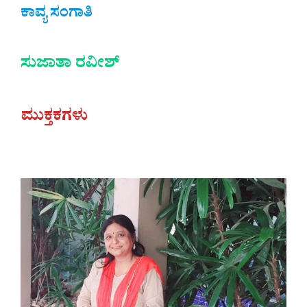
ಕಾವ್ಯ ಸಂಗಾತಿ
ಸುಜಾತಾ ರವೀಶ್
ಮುಕ್ತಕಗಳು