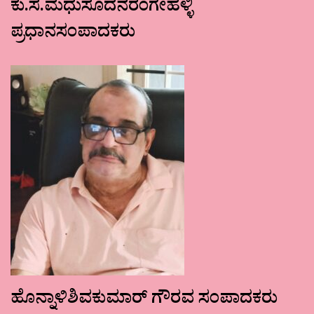
ಕು.ಸ.ಮಧುಸೂದನರಂಗೇಹಳ್ಳಿ
ಪ್ರಧಾನಸಂಪಾದಕರು
ಹೊನ್ನಾಳಿಶಿವಕುಮಾರ್ ಗೌರವ ಸಂಪಾದಕರು