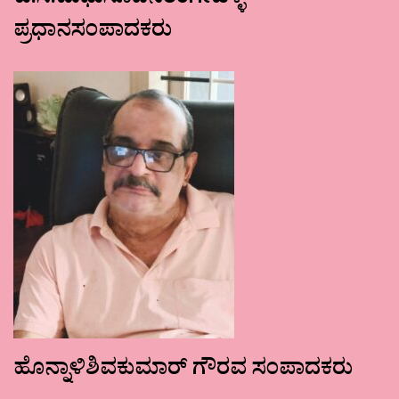
ಕು.ಸ.ಮಧುಸೂದನರಂಗೇಹಳ್ಳಿ
ಪ್ರಧಾನಸಂಪಾದಕರು
ಹೊನ್ನಾಳಿಶಿವಕುಮಾರ್ ಗೌರವ ಸಂಪಾದಕರು