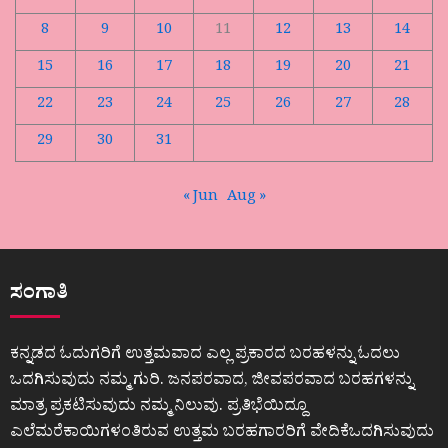
8
9
10
11
12
13
14
15
16
17
18
19
20
21
22
23
24
25
26
27
28
29
30
31
« Jun
Aug »
ಸಂಗಾತಿ
ಕನ್ನಡದ ಓದುಗರಿಗೆ ಉತ್ತಮವಾದ ಎಲ್ಲ ಪ್ರಕಾರದ ಬರಹಳನ್ನು ಓದಲು
ಒದಗಿಸುವುದು ನಮ್ಮ ಗುರಿ. ಜನಪರವಾದ, ಜೀವಪರವಾದ ಬರಹಗಳನ್ನು
ಮಾತ್ರ ಪ್ರಕಟಿಸುವುದು ನಮ್ಮ ನಿಲುವು. ಪ್ರತಿಭೆಯಿದ್ದೂ
ಎಲೆಮರೆಕಾಯಿಗಳಂತಿರುವ ಉತ್ತಮ ಬರಹಗಾರರಿಗೆ ವೇದಿಕೆಒದಗಿಸುವುದು