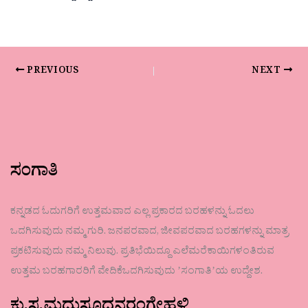
PREVIOUS
NEXT
ಸಂಗಾತಿ
ಕನ್ನಡದ ಓದುಗರಿಗೆ ಉತ್ತಮವಾದ ಎಲ್ಲ ಪ್ರಕಾರದ ಬರಹಳನ್ನು ಓದಲು
ಒದಗಿಸುವುದು ನಮ್ಮ ಗುರಿ. ಜನಪರವಾದ, ಜೀವಪರವಾದ ಬರಹಗಳನ್ನು ಮಾತ್ರ
ಪ್ರಕಟಿಸುವುದು ನಮ್ಮ ನಿಲುವು. ಪ್ರತಿಭೆಯಿದ್ದೂ ಎಲೆಮರೆಕಾಯಿಗಳಂತಿರುವ
ಉತ್ತಮ ಬರಹಗಾರರಿಗೆ ವೇದಿಕೆಒದಗಿಸುವುದು ʼಸಂಗಾತಿʼಯ ಉದ್ದೇಶ.