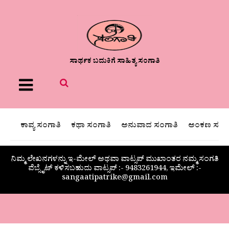
ಸಾರ್ಥಕ ಬದುಕಿಗೆ ಸಾಹಿತ್ಯ ಸಂಗಾತಿ
Menu
ಕಾವ್ಯ ಸಂಗಾತಿ
ಕಥಾ ಸಂಗಾತಿ
ಅನುವಾದ ಸಂಗಾತಿ
ಅಂಕಣ ಸಂಗಾ
ನಿಮ್ಮ ಲೇಖನಗಳನ್ನು ಇ-ಮೇಲ್ ಅಥವಾ ವಾಟ್ಸಪ್ ಮುಖಾಂತರ ನಮ್ಮ ಸಂಗತಿ
ವೆಬ್ಸೈಟ್ ಕಳಿಸಬಹುದು ವಾಟ್ಸಪ್‌ :- 9483261944, ಇಮೇಲ್ :-
sangaatipatrike@gmail.com