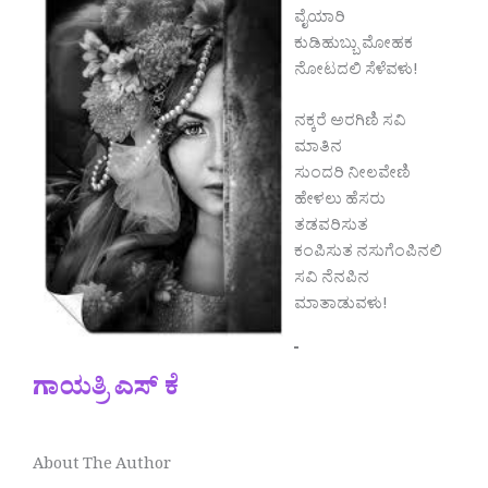
ವೈಯಾರಿ
ಕುಡಿಹುಬ್ಬು ಮೋಹಕ
ನೋಟದಲಿ ಸೆಳೆವಳು!
ನಕ್ಕರೆ ಅರಗಿಣಿ ಸವಿ
ಮಾತಿನ
ಸುಂದರಿ ನೀಲವೇಣಿ
ಹೇಳಲು ಹೆಸರು
ತಡವರಿಸುತ
ಕಂಪಿಸುತ ನಸುಗೆಂಪಿನಲಿ
ಸವಿ ನೆನಪಿನ
ಮಾತಾಡುವಳು!
ಗಾಯತ್ರಿ ಎಸ್ ಕೆ
About The Author