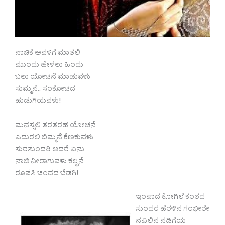
ನಾಚಿಕೆ ಅವಳಿಗೆ ಮಾತಲಿ
ಮುಂದು ಹೇಳಲು ಹಿಂದು
ಬಲು ಯೋಚನೆ ಮಾಡುವಳು
ಸುಮ್ಮನೆ.. ಸಂಕೋಚದ
ಹುಡುಗಿಯವಳು!
ಮನಸ್ಸಲಿ ತರತರಹ ಯೋಚನೆ
ಎದುರಲಿ ಬಿಮ್ಮನೆ ಕೆಣಕುವಳು
ಸುರಸುಂದರಿ ಆದರೆ ಏನು
ನಾಚಿ ನೀರಾಗುವಳು ಕಲ್ಪನೆ
ರೂಪಸಿ ಚಂದದ ಬೆಡಗಿ!
ಇಂಪಾದ ಕೋಗಿಲೆ ಕಂಠದ
ಸುಂದರ ಹೆರಳಿನ ಗಂಭೀರೇ
ನವಿಲಿನ ನಡಿಗೆಯ