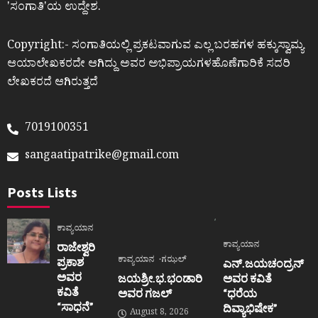
ʼಸಂಗಾತಿʼಯ ಉದ್ದೇಶ.
Copyright:- ಸಂಗಾತಿಯಲ್ಲಿ ಪ್ರಕಟವಾಗುವ ಎಲ್ಲ ಬರಹಗಳ ಹಕ್ಕುಸ್ವಾಮ್ಯ
ಆಯಾಲೇಖಕರದೇ ಆಗಿದ್ದು ಅವರ ಅಭಿಪ್ರಾಯಗಳಹೊಣೆಗಾರಿಕೆ ಸದರಿ
ಲೇಖಕರದೆ ಆಗಿರುತ್ತದೆ
7019100351
sangaatipatrike@gmail.com
Posts Lists
ಕಾವ್ಯಯಾನ
ಕಾವ್ಯಯಾನ
ರಾಜೇಶ್ವರಿ
ಕಾವ್ಯಯಾನ
ಗಝಲ್
ಪ್ರಕಾಶ
ಎನ್.ಜಯಚಂದ್ರನ್
ಅವರ
ಜಯಶ್ರೀ.ಭ.ಭಂಡಾರಿ
ಅವರ ಕವಿತೆ
ಕವಿತೆ
ಅವರ ಗಜಲ್
“ಧರೆಯ
“ಸಾಧನೆ”
ದಿವ್ಯಾಭಿಷೇಕ”
August 8, 2026