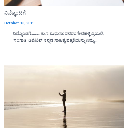
ನಿಮ್ಮೊಂದಿಗೆ
October 18, 2019
ನಿಮ್ಮೊಂದಿಗೆ……… ಕು.ಸ.ಮಧುಸೂದನರಂಗೇನಹಳ್ಳಿ ಪ್ರಿಯರೆ,
‘ಸಂಗಾತಿ’ ಡಿಜಿಟಲ್ ಕನ್ನಡ ಸಾಹಿತ್ಯ ಪತ್ರಿಕೆಯನ್ನು ನಿಮ್ಮ…