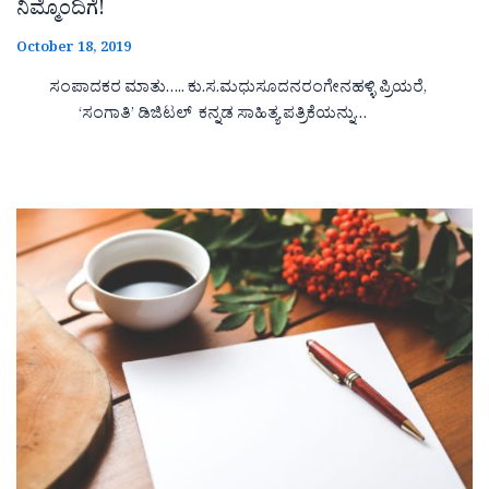
ನಿಮ್ಮೊಂದಿಗೆ!
October 18, 2019
ಸಂಪಾದಕರ ಮಾತು….. ಕು.ಸ.ಮಧುಸೂದನರಂಗೇನಹಳ್ಳಿ ಪ್ರಿಯರೆ,
‘ಸಂಗಾತಿ’ ಡಿಜಿಟಲ್ ಕನ್ನಡ ಸಾಹಿತ್ಯ ಪತ್ರಿಕೆಯನ್ನು…