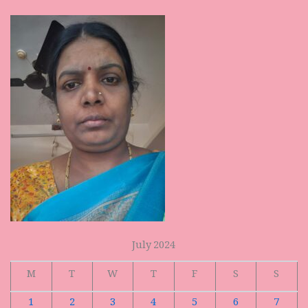
July 2024
M
T
W
T
F
S
S
1
2
3
4
5
6
7