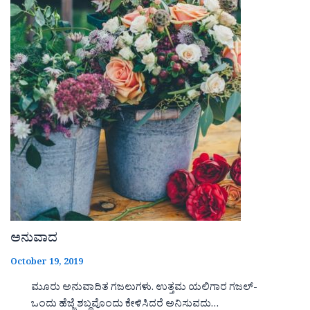
ಅನುವಾದ
October 19, 2019
ಮೂರು ಅನುವಾದಿತ ಗಜಲುಗಳು. ಉತ್ತಮ ಯಲಿಗಾರ ಗಜಲ್-
ಒಂದು ಹೆಜ್ಜೆ ಶಬ್ದವೊಂದು ಕೇಳಿಸಿದರೆ ಅನಿಸುವದು…