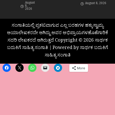
August
August 8, 2026
8,
2026
ಸಂಗಾತಿಯಲ್ಲಿ ಪ್ರಕಟವಾಗುವ ಎಲ್ಲ ಬರಹಗಳ ಹಕ್ಕುಸ್ವಾಮ್ಯ
ಆಯಾಲೇಖಕರದೇ ಆಗಿದ್ದು ಅವರ ಅಭಿಪ್ರಾಯಗಳಹೊಣೆಗಾರಿಕೆ
ಸದರಿ ಲೇಖಕರದೆ ಆಗಿರುತ್ತದೆ Copyright © 2026 ಸಾರ್ಥಕ
ಬದುಕಿಗೆ ಸಾಹಿತ್ಯ ಸಂಗಾತಿ | Powered by ಸಾರ್ಥಕ ಬದುಕಿಗೆ
ಸಾಹಿತ್ಯ ಸಂಗಾತಿ
More