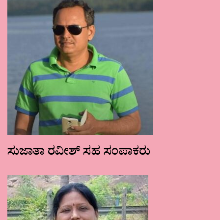
ಸುಜಾತಾ ರವೀಶ್ ಸಹ ಸಂಪಾಕರು