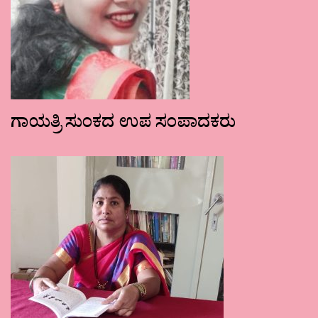
ಗಾಯತ್ರಿ ಸುಂಕದ ಉಪ ಸಂಪಾದಕರು