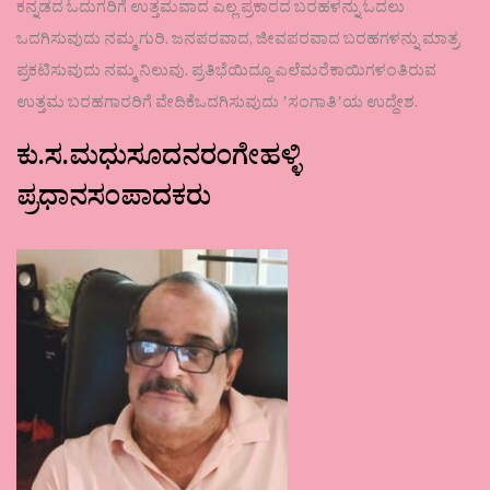
ಕನ್ನಡದ ಓದುಗರಿಗೆ ಉತ್ತಮವಾದ ಎಲ್ಲ ಪ್ರಕಾರದ ಬರಹಳನ್ನು ಓದಲು
ಒದಗಿಸುವುದು ನಮ್ಮ ಗುರಿ. ಜನಪರವಾದ, ಜೀವಪರವಾದ ಬರಹಗಳನ್ನು ಮಾತ್ರ
ಪ್ರಕಟಿಸುವುದು ನಮ್ಮ ನಿಲುವು. ಪ್ರತಿಭೆಯಿದ್ದೂ ಎಲೆಮರೆಕಾಯಿಗಳಂತಿರುವ
ಉತ್ತಮ ಬರಹಗಾರರಿಗೆ ವೇದಿಕೆಒದಗಿಸುವುದು ʼಸಂಗಾತಿʼಯ ಉದ್ದೇಶ.
ಕು.ಸ.ಮಧುಸೂದನರಂಗೇಹಳ್ಳಿ
ಪ್ರಧಾನಸಂಪಾದಕರು