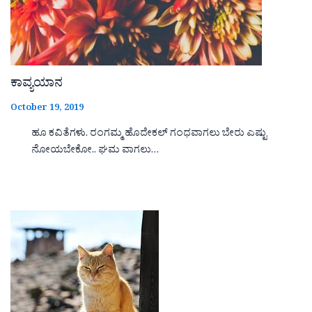
ಕಾವ್ಯಯಾನ
October 19, 2019
ಹೂ ಕವಿತೆಗಳು. ರಂಗಮ್ಮ ಹೊದೇಕಲ್ ಗಂಧವಾಗಲು ಬೇರು ಎಷ್ಟು
ನೋಯಬೇಕೋ.. ಘಮ ವಾಗಲು…