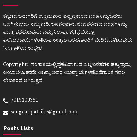
ಕನ್ನಡದ ಓದುಗರಿಗೆ ಉತ್ತಮವಾದ ಎಲ್ಲ ಪ್ರಕಾರದ ಬರಹಳನ್ನು ಓದಲು
ಒದಗಿಸುವುದು ನಮ್ಮ ಗುರಿ. ಜನಪರವಾದ, ಜೀವಪರವಾದ ಬರಹಗಳನ್ನು
ಮಾತ್ರ ಪ್ರಕಟಿಸುವುದು ನಮ್ಮ ನಿಲುವು. ಪ್ರತಿಭೆಯಿದ್ದೂ
ಎಲೆಮರೆಕಾಯಿಗಳಂತಿರುವ ಉತ್ತಮ ಬರಹಗಾರರಿಗೆ ವೇದಿಕೆಒದಗಿಸುವುದು
ʼಸಂಗಾತಿʼಯ ಉದ್ದೇಶ.
Copyright:- ಸಂಗಾತಿಯಲ್ಲಿ ಪ್ರಕಟವಾಗುವ ಎಲ್ಲ ಬರಹಗಳ ಹಕ್ಕುಸ್ವಾಮ್ಯ
ಆಯಾಲೇಖಕರದೇ ಆಗಿದ್ದು ಅವರ ಅಭಿಪ್ರಾಯಗಳಹೊಣೆಗಾರಿಕೆ ಸದರಿ
ಲೇಖಕರದೆ ಆಗಿರುತ್ತದೆ
7019100351
sangaatipatrike@gmail.com
Posts Lists