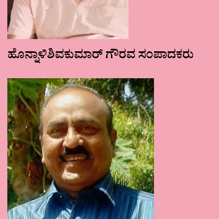
ಹೊನ್ನಾಳಿಶಿವಕುಮಾರ್ ಗೌರವ ಸಂಪಾದಕರು