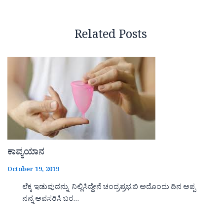
Related Posts
ಕಾವ್ಯಯಾನ
October 19, 2019
ಲೆಕ್ಕ ಇಡುವುದನ್ನು ನಿಲ್ಲಿಸಿದ್ದೇನೆ ಚಂದ್ರಪ್ರಭ.ಬಿ ಅದೊಂದು ದಿನ ಅಪ್ಪ
ನನ್ನ ಅವಸರಿಸಿ ಬರ…