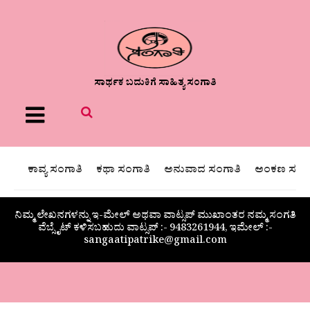
ಸಾರ್ಥಕ ಬದುಕಿಗೆ ಸಾಹಿತ್ಯ ಸಂಗಾತಿ
Menu
ಕಾವ್ಯ ಸಂಗಾತಿ
ಕಥಾ ಸಂಗಾತಿ
ಅನುವಾದ ಸಂಗಾತಿ
ಅಂಕಣ ಸಂಗಾ
ನಿಮ್ಮ ಲೇಖನಗಳನ್ನು ಇ-ಮೇಲ್ ಅಥವಾ ವಾಟ್ಸಪ್ ಮುಖಾಂತರ ನಮ್ಮ ಸಂಗತಿ
ವೆಬ್ಸೈಟ್ ಕಳಿಸಬಹುದು ವಾಟ್ಸಪ್‌ :- 9483261944, ಇಮೇಲ್ :-
sangaatipatrike@gmail.com