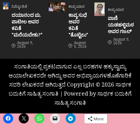
ನಿಮ್ಮೊಂದಿಗೆ
ಕಾವ್ಯಯಾನ
ಕಾವ್ಯಯಾನ
ದಯಾನಂದ ಮ.
ಕಾವ್ಯ ಸುಧೆ
ವಾಣಿ
ಪಾಟೀಲ ಅವರ
ಅವರ
ಯಡಹಳ್ಳಿಮಠ
ಕವಿತೆ
ಕವಿತೆ
ಅವರ ಗಜಲ್
“ಮರೆಯಬೇಕು?”
“ತೊಟ್ಟಿಲು”
August 9,
August 9,
August
2026
2026
9, 2026
ಸಂಗಾತಿಯಲ್ಲಿ ಪ್ರಕಟವಾಗುವ ಎಲ್ಲ ಬರಹಗಳ ಹಕ್ಕುಸ್ವಾಮ್ಯ
ಆಯಾಲೇಖಕರದೇ ಆಗಿದ್ದು ಅವರ ಅಭಿಪ್ರಾಯಗಳಹೊಣೆಗಾರಿಕೆ
ಸದರಿ ಲೇಖಕರದೆ ಆಗಿರುತ್ತದೆ Copyright © 2026 ಸಾರ್ಥಕ
ಬದುಕಿಗೆ ಸಾಹಿತ್ಯ ಸಂಗಾತಿ | Powered by ಸಾರ್ಥಕ ಬದುಕಿಗೆ
ಸಾಹಿತ್ಯ ಸಂಗಾತಿ
More