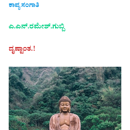
ಕಾವ್ಯ ಸಂಗಾತಿ
ಎ.ಎನ್.ರಮೇಶ್.ಗುಬ್ಬಿ
ದೃಷ್ಟಾಂತ.!