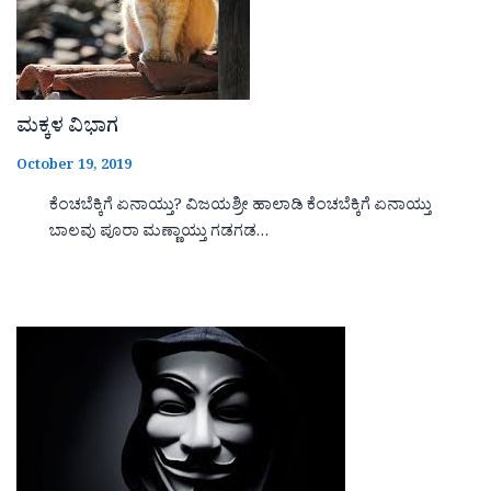
ಮಕ್ಕಳ ವಿಭಾಗ
October 19, 2019
ಕೆಂಚಬೆಕ್ಕಿಗೆ ಏನಾಯ್ತು? ವಿಜಯಶ್ರೀ ಹಾಲಾಡಿ ಕೆಂಚಬೆಕ್ಕಿಗೆ ಏನಾಯ್ತು
ಬಾಲವು ಪೂರಾ ಮಣ್ಣಾಯ್ತು ಗಡಗಡ…