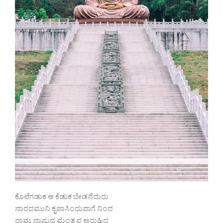
ಕೊಲೆಗಡುಕ ಆ ಕೆಡುಕ ಬೇಡನೆದುರು
ನಾರದಮುನಿ ಕೃಪಾಸಿಂಧುವಾಗೆ ನಿಂದ
ರಾಮ ನಾಮದ ಮಂತ್ರವ ಅರುಹಿದ