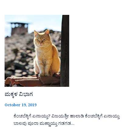
ಮಕ್ಕಳ ವಿಭಾಗ
October 19, 2019
ಕೆಂಚಬೆಕ್ಕಿಗೆ ಏನಾಯ್ತು? ವಿಜಯಶ್ರೀ ಹಾಲಾಡಿ ಕೆಂಚಬೆಕ್ಕಿಗೆ ಏನಾಯ್ತು
ಬಾಲವು ಪೂರಾ ಮಣ್ಣಾಯ್ತು ಗಡಗಡ…