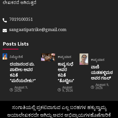
ಲೇಖಕರದೆ ಆಗಿರುತ್ತದೆ
7019100351
sangaatipatrike@gmail.com
Posts Lists
ನಿಮ್ಮೊಂದಿಗೆ
ಕಾವ್ಯಯಾನ
ಕಾವ್ಯಯಾನ
ದಯಾನಂದ ಮ.
ಕಾವ್ಯ ಸುಧೆ
ವಾಣಿ
ಪಾಟೀಲ ಅವರ
ಅವರ
ಯಡಹಳ್ಳಿಮಠ
ಕವಿತೆ
ಕವಿತೆ
ಅವರ ಗಜಲ್
“ಮರೆಯಬೇಕು?”
“ತೊಟ್ಟಿಲು”
August 9,
August 9,
August
2026
2026
9, 2026
ಸಂಗಾತಿಯಲ್ಲಿ ಪ್ರಕಟವಾಗುವ ಎಲ್ಲ ಬರಹಗಳ ಹಕ್ಕುಸ್ವಾಮ್ಯ
ಆಯಾಲೇಖಕರದೇ ಆಗಿದ್ದು ಅವರ ಅಭಿಪ್ರಾಯಗಳಹೊಣೆಗಾರಿಕೆ