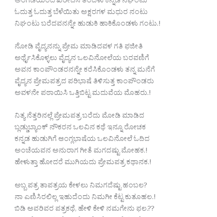
ಅಂಗಡಿಯಿಂದ ಖರೀದಿಸಿ ತಂದಳು ಕನ್ನಡ ನಿಘಂಟು
ಓದುತ್ತ ಓದುತ್ತ ಬೆಳೆಯಿತು ಅಕ್ಷರಗಳ ಮಧುರ ನಂಟು
ನಿಘಂಟು ಬರೆದವನನ್ನೇ ಹುಡುಕಿ ಹಾಕಿಕೊಂಡಳು ಗಂಟು.!
ನೋಡಿ ವೈದ್ಯನನ್ನು ಪ್ರೇಮ ಮಾಡಿದವಳ ಗತಿ ಫಜೀತಿ
ಅರ್ಥೈಸಿಕೊಳ್ಳಲು ವೈದ್ಯನ ಒಲವಿನೋಲೆಯ ಬರವಣಿಗೆ
ಅವನ ಕಾಂಪೌಂಡರನನ್ನೇ ಕರೆಸಿಕೊಂಡಳು ತನ್ನ ಮನೆಗೆ
ವೈದ್ಯನ ಪ್ರೇಮಪತ್ರದ ಪರಿಭಾಷೆ ತಿಳಿಸುತ್ತ ಕಾಂಪೌಂಡರು
ಅವಳನೇ ಪಠಾಯಿಸಿ ಒತ್ತಿಬಿಟ್ಟ ಮದುವೆಯ ಮೊಹರು.!
ನಿತ್ಯ ನೆತ್ತರಿನಲ್ಲೆ ಪ್ರೇಮಪತ್ರ ಬರೆದು ಮೋಡಿ ಮಾಡಿದ
ಬ್ಲಡ್ಡುಬ್ಯಾಂಕ್ ನೌಕರನ ಒಲವಿನ ಕಥೆ ಇನ್ನೂ ರೋಚಕ
ಕನ್ನಡ ಹುಡುಗಿಗೆ ಆಂಗ್ಲಭಾಷೆಯ ಒಲವಿನೋಲೆ ಓದಿದ
ಅಂಚೆಯವನ ಅನುರಾಗ ಗೀತೆ ಮಗದಷ್ಟು ಮೋಹಕ.!
ಹೇಳುತ್ತಾ ಹೋದರೆ ಮುಗಿಯದು ಪ್ರೇಮಪತ್ರ ಕಥಾನಕ.!
ಅಬ್ಬ ಪತ್ರ ತಾಪತ್ರಯ ಕೇಳಲು ನಿಮಗದೆಷ್ಟು ಹಂಬಲ?
ನಾ ಎಣಿಸಿರಲಿಲ್ಲ ಇಹುದೆಂದು ನಿಮಗೀ ಕೆಟ್ಟ ಕುತೂಹಲ.!
ಬಿಡಿ ಅವರಿವರ ಪತ್ರಕಥೆ, ಹೇಳಿ ಕೇಳಿ ನಮಗೇನು ಫಲ.??