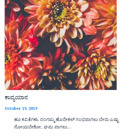
ಕಾವ್ಯಯಾನ
October 19, 2019
ಹೂ ಕವಿತೆಗಳು. ರಂಗಮ್ಮ ಹೊದೇಕಲ್ ಗಂಧವಾಗಲು ಬೇರು ಎಷ್ಟು
ನೋಯಬೇಕೋ.. ಘಮ ವಾಗಲು…