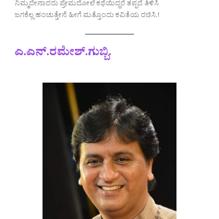
ನಿಮ್ಮದೇನಾದರು ಪ್ರೇಮದೋಲೆ ಕಥೆಯಿದ್ದರೆ ತಪ್ಪದೆ ತಿಳಿಸಿ
ಜಗಕೆಲ್ಲ ಹಂಚುತ್ತೇನೆ ಹೀಗೆ ಮತ್ತೊಂದು ಕವಿತೆಯ ರಚಿಸಿ.!
ಎ.ಎನ್.ರಮೇಶ್.ಗುಬ್ಬಿ.