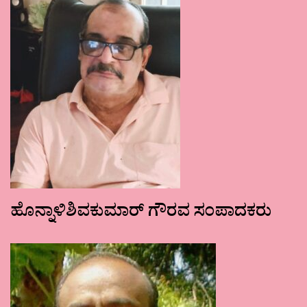
ಹೊನ್ನಾಳಿಶಿವಕುಮಾರ್ ಗೌರವ ಸಂಪಾದಕರು