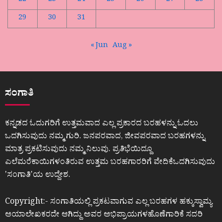
22
23
24
25
26
27
28
29
30
31
« Jun
Aug »
ಸಂಗಾತಿ
ಕನ್ನಡದ ಓದುಗರಿಗೆ ಉತ್ತಮವಾದ ಎಲ್ಲ ಪ್ರಕಾರದ ಬರಹಳನ್ನು ಓದಲು
ಒದಗಿಸುವುದು ನಮ್ಮ ಗುರಿ. ಜನಪರವಾದ, ಜೀವಪರವಾದ ಬರಹಗಳನ್ನು
ಮಾತ್ರ ಪ್ರಕಟಿಸುವುದು ನಮ್ಮ ನಿಲುವು. ಪ್ರತಿಭೆಯಿದ್ದೂ
ಎಲೆಮರೆಕಾಯಿಗಳಂತಿರುವ ಉತ್ತಮ ಬರಹಗಾರರಿಗೆ ವೇದಿಕೆಒದಗಿಸುವುದು
ʼಸಂಗಾತಿʼಯ ಉದ್ದೇಶ.
Copyright:- ಸಂಗಾತಿಯಲ್ಲಿ ಪ್ರಕಟವಾಗುವ ಎಲ್ಲ ಬರಹಗಳ ಹಕ್ಕುಸ್ವಾಮ್ಯ
ಆಯಾಲೇಖಕರದೇ ಆಗಿದ್ದು ಅವರ ಅಭಿಪ್ರಾಯಗಳಹೊಣೆಗಾರಿಕೆ ಸದರಿ