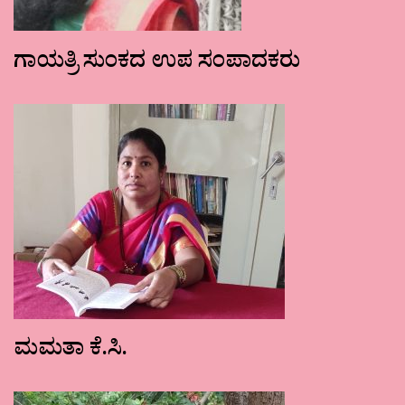
ಗಾಯತ್ರಿ ಸುಂಕದ ಉಪ ಸಂಪಾದಕರು
ಮಮತಾ ಕೆ.ಸಿ.