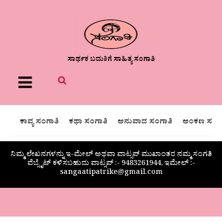
ಸಾರ್ಥಕ ಬದುಕಿಗೆ ಸಾಹಿತ್ಯ ಸಂಗಾತಿ
Menu
ಕಾವ್ಯ ಸಂಗಾತಿ
ಕಥಾ ಸಂಗಾತಿ
ಅನುವಾದ ಸಂಗಾತಿ
ಅಂಕಣ ಸಂಗಾ
ನಿಮ್ಮ ಲೇಖನಗಳನ್ನು ಇ-ಮೇಲ್ ಅಥವಾ ವಾಟ್ಸಪ್ ಮುಖಾಂತರ ನಮ್ಮ ಸಂಗತಿ
ವೆಬ್ಸೈಟ್ ಕಳಿಸಬಹುದು ವಾಟ್ಸಪ್‌ :- 9483261944, ಇಮೇಲ್ :-
sangaatipatrike@gmail.com