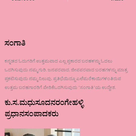
ಸಂಗಾತಿ
ಕನ್ನಡದ ಓದುಗರಿಗೆ ಉತ್ತಮವಾದ ಎಲ್ಲ ಪ್ರಕಾರದ ಬರಹಳನ್ನು ಓದಲು
ಒದಗಿಸುವುದು ನಮ್ಮ ಗುರಿ. ಜನಪರವಾದ, ಜೀವಪರವಾದ ಬರಹಗಳನ್ನು ಮಾತ್ರ
ಪ್ರಕಟಿಸುವುದು ನಮ್ಮ ನಿಲುವು. ಪ್ರತಿಭೆಯಿದ್ದೂ ಎಲೆಮರೆಕಾಯಿಗಳಂತಿರುವ
ಉತ್ತಮ ಬರಹಗಾರರಿಗೆ ವೇದಿಕೆಒದಗಿಸುವುದು ʼಸಂಗಾತಿʼಯ ಉದ್ದೇಶ.
ಕು.ಸ.ಮಧುಸೂದನರಂಗೇಹಳ್ಳಿ
ಪ್ರಧಾನಸಂಪಾದಕರು