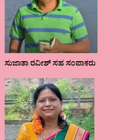
ಸುಜಾತಾ ರವೀಶ್ ಸಹ ಸಂಪಾಕರು