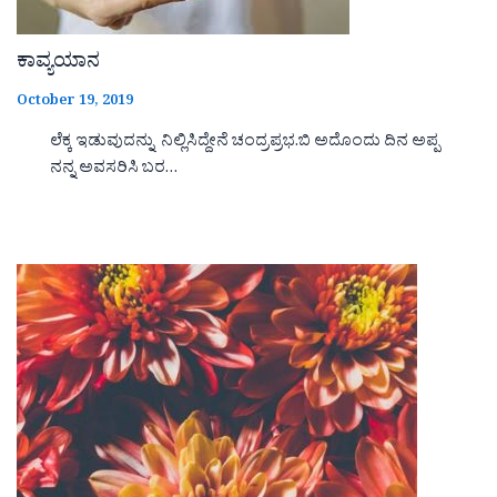
ಕಾವ್ಯಯಾನ
October 19, 2019
ಲೆಕ್ಕ ಇಡುವುದನ್ನು ನಿಲ್ಲಿಸಿದ್ದೇನೆ ಚಂದ್ರಪ್ರಭ.ಬಿ ಅದೊಂದು ದಿನ ಅಪ್ಪ
ನನ್ನ ಅವಸರಿಸಿ ಬರ…