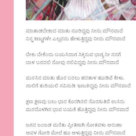
ಮಾತಾಡಬೇಕಾದ ಮಾತು ನೂರಿದ್ದವು ನೀನು ಮೌನವಾದೆ
ನಿನ್ನ ಕಣ್ಣುಗಳೇ ಎಲ್ಲವನು ಹೇಳುತ್ತಿದ್ದವು ನೀನು ಮೌನವಾದೆ
ಬೇಕು ಬೇಕೆಂದು ಬಯಸಿದಾಗ ಸಿಕ್ಕಿರುವ ಭಾಗ್ಯ ನೀ ನನಗೆ
ಬಾಳ ಬನದಲಿ ನೋವು ನಲಿವಿದ್ದವು ನೀನು ಮೌನವಾದೆ
ಮನಸಿನ ಮಾತು ಹೊರ ಬರಲು ಹರತಾಳ ಹೂಡಿವೆ ಕೇಳು.
ನಾಲಿಗೆ ತುದಿಯಲಿ ಸವಿನುಡಿ ಇಣುಕಿದ್ದವು ನೀನು ಮೌನವಾದೆ
ಕ್ಷಣ ಕ್ಷಣವು ಬಲು ಭಾರ ಕೊರಗಿನಲಿ ಸೊರಗುತಿದೆ ಉಸಿರು
ಮನದೊಳಗಿನ ಭಾವ ಬಯಕೆ ಹೊತ್ತಿದ್ದವು ನೀನು ಮೌನವಾದೆ
ಜಗದ ಜಂಜಡ ಮರೆತು ಪ್ರೀತಿಗಾಗಿ ಸೋತವಳು ಅರುಣಾ
ಅವಳ ಗೋರಿ ಮೇಲೆ ಹೂ ಅಳುತ್ತಿದ್ದವು ನೀನು ಮೌನವಾದೆ