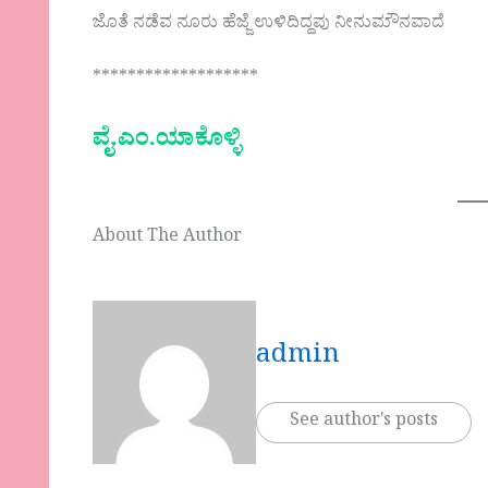
ಜೊತೆ ನಡೆವ ನೂರು ಹೆಜ್ಜೆ ಉಳಿದಿದ್ದವು ನೀನು‌ಮೌನವಾದೆ
*******************
ವೈ.ಎಂ.ಯಾಕೊಳ್ಳಿ
About The Author
admin
See author's posts