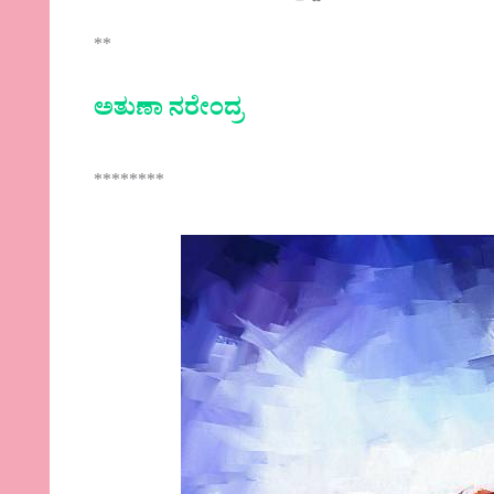
**
ಅತುಣಾ ನರೇಂದ್ರ
********