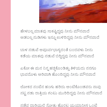
ಹೇಳಬಲ್ಲ‌ ಮಾತವು ಸಾಕಷ್ಟಿದ್ದವು ನೀನು ಮೌನವಾದೆ
ಆಡಬಲ್ಲ ನುಡಿಗಳು ಇನ್ನೂ ಉಳಿದಿದ್ದವು ನೀನು‌ ಮೌನವಾದೆ
ಬಾಳ ನಡುವೆ ಅಪೂರ್ವಭಾಗ್ಯದಂತೆ ಬಂದವಳು ನೀನು
ಕಡೆಯ ಮಾತವು ನಡುವೆ ಬಿದ್ದಿದ್ದವು ನೀನು ಮೌನವಾದೆ
ಏಕೋ‌ ಈ ಮನ ನಿನ್ನ ಹಚ್ಚಿಕೊಂಡಿತ್ತು ತಿಳಿಯದು ನನಗೂ
ಭಾವದೊಳು ಅರಿವಾಗಿ ಹೊಂದಿದ್ದವು ನೀನು ಮೌನವಾದೆ
ಲೋಕದ ನಂಟಿನ ಹಂಗು ಹರಿದು ಅಂಟಿಕೊಂಡವರು‌ ನಾವು
ನಟ್ಟ ನಡು ರಾತ್ರಿಯ ಗಂಟು ಮುರಿದಿದ್ದವು ‌ನೀನು ಮೌನವಾದೆ
ನಡೆವ ದಾರಿಯಲಿ ಸೋತು ಹೊರಟ ಯಯಾನೀಗ ಒಂಟಿ