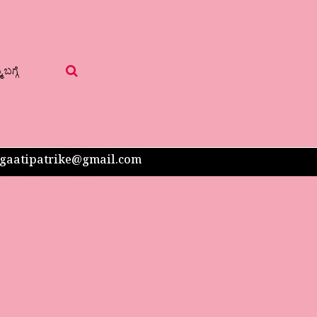
 ಬಗ್ಗೆ
 sangaatipatrike@gmail.com