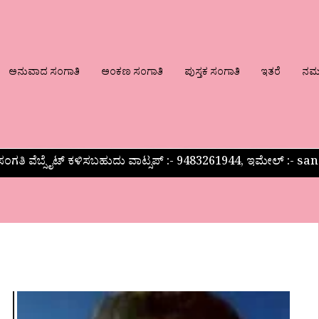
ಅನುವಾದ ಸಂಗಾತಿ
ಅಂಕಣ ಸಂಗಾತಿ
ಪುಸ್ತಕ ಸಂಗಾತಿ
ಇತರೆ
ನಮ್ಮ
ಂಗತಿ ವೆಬ್ಸೈಟ್ ಕಳಿಸಬಹುದು ವಾಟ್ಸಪ್‌ :- 9483261944, ಇಮೇಲ್ :-