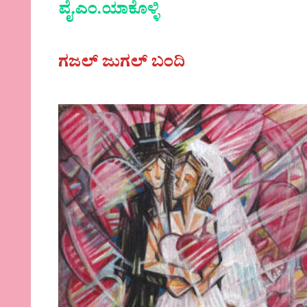
ವೈ.ಎಂ.ಯಾಕೊಳ್ಳಿ
ಗಜಲ್ ಜುಗಲ್ ಬಂದಿ