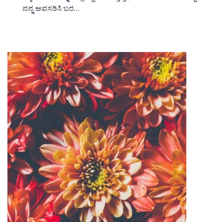
ನನ್ನ ಅವಸರಿಸಿ ಬರ…