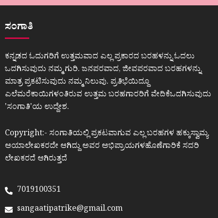
ಸಂಗಾತಿ
ಕನ್ನಡದ ಓದುಗರಿಗೆ ಉತ್ತಮವಾದ ಎಲ್ಲ ಪ್ರಕಾರದ ಬರಹಳನ್ನು ಓದಲು
ಒದಗಿಸುವುದು ನಮ್ಮ ಗುರಿ. ಜನಪರವಾದ, ಜೀವಪರವಾದ ಬರಹಗಳನ್ನು
ಮಾತ್ರ ಪ್ರಕಟಿಸುವುದು ನಮ್ಮ ನಿಲುವು. ಪ್ರತಿಭೆಯಿದ್ದೂ
ಎಲೆಮರೆಕಾಯಿಗಳಂತಿರುವ ಉತ್ತಮ ಬರಹಗಾರರಿಗೆ ವೇದಿಕೆಒದಗಿಸುವುದು
ʼಸಂಗಾತಿʼಯ ಉದ್ದೇಶ.
Copyright:- ಸಂಗಾತಿಯಲ್ಲಿ ಪ್ರಕಟವಾಗುವ ಎಲ್ಲ ಬರಹಗಳ ಹಕ್ಕುಸ್ವಾಮ್ಯ
ಆಯಾಲೇಖಕರದೇ ಆಗಿದ್ದು ಅವರ ಅಭಿಪ್ರಾಯಗಳಹೊಣೆಗಾರಿಕೆ ಸದರಿ
ಲೇಖಕರದೆ ಆಗಿರುತ್ತದೆ
7019100351
sangaatipatrike@gmail.com