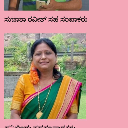
ಸುಜಾತಾ ರವೀಶ್ ಸಹ ಸಂಪಾಕರು