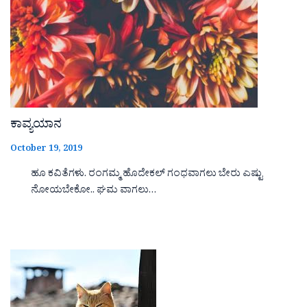
ಕಾವ್ಯಯಾನ
October 19, 2019
ಹೂ ಕವಿತೆಗಳು. ರಂಗಮ್ಮ ಹೊದೇಕಲ್ ಗಂಧವಾಗಲು ಬೇರು ಎಷ್ಟು
ನೋಯಬೇಕೋ.. ಘಮ ವಾಗಲು…