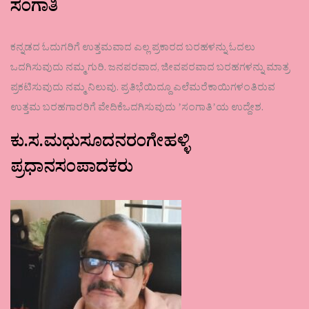
ಸಂಗಾತಿ
ಕನ್ನಡದ ಓದುಗರಿಗೆ ಉತ್ತಮವಾದ ಎಲ್ಲ ಪ್ರಕಾರದ ಬರಹಳನ್ನು ಓದಲು
ಒದಗಿಸುವುದು ನಮ್ಮ ಗುರಿ. ಜನಪರವಾದ, ಜೀವಪರವಾದ ಬರಹಗಳನ್ನು ಮಾತ್ರ
ಪ್ರಕಟಿಸುವುದು ನಮ್ಮ ನಿಲುವು. ಪ್ರತಿಭೆಯಿದ್ದೂ ಎಲೆಮರೆಕಾಯಿಗಳಂತಿರುವ
ಉತ್ತಮ ಬರಹಗಾರರಿಗೆ ವೇದಿಕೆಒದಗಿಸುವುದು ʼಸಂಗಾತಿʼಯ ಉದ್ದೇಶ.
ಕು.ಸ.ಮಧುಸೂದನರಂಗೇಹಳ್ಳಿ
ಪ್ರಧಾನಸಂಪಾದಕರು