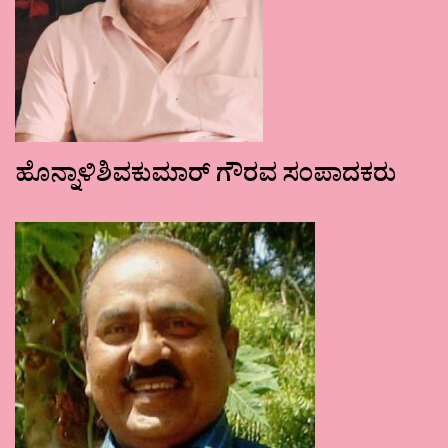
ಹೊನ್ನಾಳಿಶಿವಕುಮಾರ್ ಗೌರವ ಸಂಪಾದಕರು