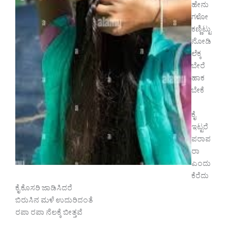
ಹೇನು
ಗಳೋ
ಕಣ್ಣಿಟ್ಟು
ನೋಡಿ
ಲೆಕ್ಕ
ಬೇರೆ
ಹಾಕ
ಬೇಕೆ
ಕೈ
ಇಟ್ಟರೆ
ಪರಾಪ
ರಾ
ಎಂದು
ಕೆರೆದು
ಕೈ ಕೊಸರಿ ಜಾಡಿಸಿದರೆ
ಬಿರುಸಿನ ಮಳೆ ಉದುರಿದಂತೆ
ರಪಾ ರಪಾ ನೆಲಕ್ಕೆ ಬೀತ್ತವೆ