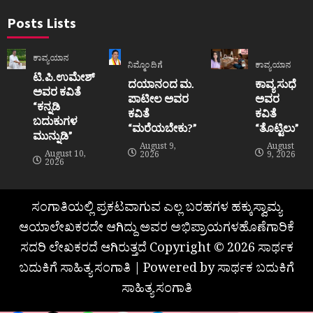
Posts Lists
ಕಾವ್ಯಯಾನ
ನಿಮ್ಮೊಂದಿಗೆ
ಕಾವ್ಯಯಾನ
ಟಿ.ಪಿ.ಉಮೇಶ್
ದಯಾನಂದ ಮ.
ಕಾವ್ಯ ಸುಧೆ
ಅವರ ಕವಿತೆ
ಪಾಟೀಲ ಅವರ
ಅವರ
“ಕನ್ನಡಿ
ಕವಿತೆ
ಕವಿತೆ
ಬದುಕುಗಳ
“ಮರೆಯಬೇಕು?”
“ತೊಟ್ಟಿಲು”
ಮುನ್ನುಡಿ”
August 9,
August
August 10,
2026
9, 2026
2026
ಸಂಗಾತಿಯಲ್ಲಿ ಪ್ರಕಟವಾಗುವ ಎಲ್ಲ ಬರಹಗಳ ಹಕ್ಕುಸ್ವಾಮ್ಯ
ಆಯಾಲೇಖಕರದೇ ಆಗಿದ್ದು ಅವರ ಅಭಿಪ್ರಾಯಗಳಹೊಣೆಗಾರಿಕೆ
ಸದರಿ ಲೇಖಕರದೆ ಆಗಿರುತ್ತದೆ Copyright © 2026 ಸಾರ್ಥಕ
ಬದುಕಿಗೆ ಸಾಹಿತ್ಯ ಸಂಗಾತಿ | Powered by ಸಾರ್ಥಕ ಬದುಕಿಗೆ
ಸಾಹಿತ್ಯ ಸಂಗಾತಿ