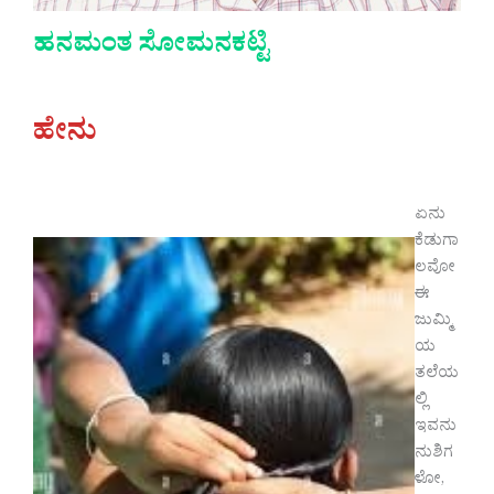
ಹನಮಂತ ಸೋಮನಕಟ್ಟಿ
ಹೇನು
ಏನು
ಕೆಡುಗಾ
ಲವೋ
ಈ
ಜುಮ್ಮಿ
ಯ
ತಲೆಯ
ಲ್ಲಿ
ಇವನು
ನುಶಿಗ
ಳೋ,