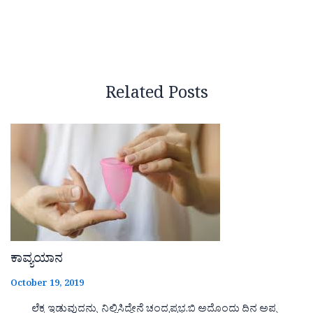
Related Posts
ಕಾವ್ಯಯಾನ
October 19, 2019
ಲೆಕ್ಕ ಇಡುವುದನ್ನು ನಿಲ್ಲಿಸಿದ್ದೇನೆ ಚಂದ್ರಪ್ರಭ.ಬಿ ಅದೊಂದು ದಿನ ಅಪ್ಪ