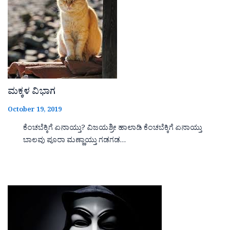
ಮಕ್ಕಳ ವಿಭಾಗ
October 19, 2019
ಕೆಂಚಬೆಕ್ಕಿಗೆ ಏನಾಯ್ತು? ವಿಜಯಶ್ರೀ ಹಾಲಾಡಿ ಕೆಂಚಬೆಕ್ಕಿಗೆ ಏನಾಯ್ತು
ಬಾಲವು ಪೂರಾ ಮಣ್ಣಾಯ್ತು ಗಡಗಡ…