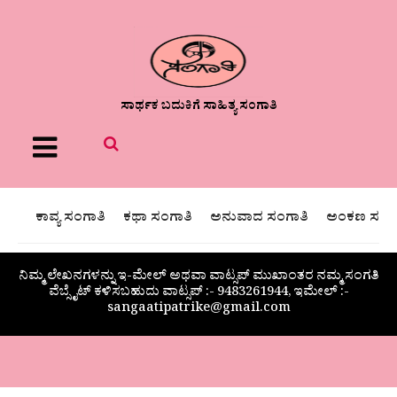
ಸಾರ್ಥಕ ಬದುಕಿಗೆ ಸಾಹಿತ್ಯ ಸಂಗಾತಿ
Menu
ಕಾವ್ಯ ಸಂಗಾತಿ
ಕಥಾ ಸಂಗಾತಿ
ಅನುವಾದ ಸಂಗಾತಿ
ಅಂಕಣ ಸಂಗಾ
ನಿಮ್ಮ ಲೇಖನಗಳನ್ನು ಇ-ಮೇಲ್ ಅಥವಾ ವಾಟ್ಸಪ್ ಮುಖಾಂತರ ನಮ್ಮ ಸಂಗತಿ
ವೆಬ್ಸೈಟ್ ಕಳಿಸಬಹುದು ವಾಟ್ಸಪ್‌ :- 9483261944, ಇಮೇಲ್ :-
sangaatipatrike@gmail.com