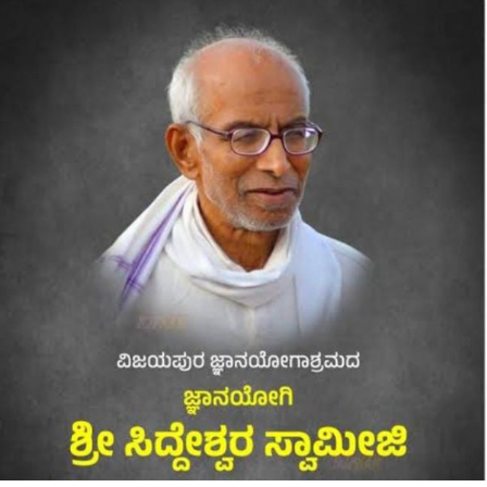
ಸಾವಿಲ್ಲದ
ಶರಣರು
ಮಾಲಿಕೆ-
ವಿಜಯಪುರ
ಶ್ರೀ
ಸಿದ್ದೇಶ್ವರ
ಸ್ವಾಮೀಜಿ,ಡಾ
ಶಶಿಕಾಂತ
ಪಟ್ಟಣ
ರಾಮದುರ್ಗ