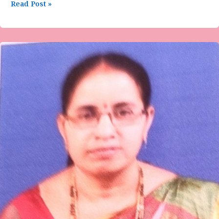
Read Post »
ಡಾ.
ಸುಮತಿ
ಪಿ
ಅವರ
ಕವಿತೆ-
ಮರೆತು
ಬಿಡು
ಸಾಕು*