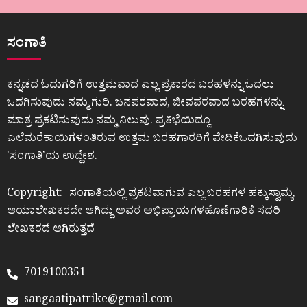
ಸಂಗಾತಿ
ಕನ್ನಡದ ಓದುಗರಿಗೆ ಉತ್ತಮವಾದ ಎಲ್ಲ ಪ್ರಕಾರದ ಬರಹಳನ್ನು ಓದಲು
ಒದಗಿಸುವುದು ನಮ್ಮ ಗುರಿ. ಜನಪರವಾದ, ಜೀವಪರವಾದ ಬರಹಗಳನ್ನು
ಮಾತ್ರ ಪ್ರಕಟಿಸುವುದು ನಮ್ಮ ನಿಲುವು. ಪ್ರತಿಭೆಯಿದ್ದೂ
ಎಲೆಮರೆಕಾಯಿಗಳಂತಿರುವ ಉತ್ತಮ ಬರಹಗಾರರಿಗೆ ವೇದಿಕೆಒದಗಿಸುವುದು
ʼಸಂಗಾತಿʼಯ ಉದ್ದೇಶ.
Copyright:- ಸಂಗಾತಿಯಲ್ಲಿ ಪ್ರಕಟವಾಗುವ ಎಲ್ಲ ಬರಹಗಳ ಹಕ್ಕುಸ್ವಾಮ್ಯ
ಆಯಾಲೇಖಕರದೇ ಆಗಿದ್ದು ಅವರ ಅಭಿಪ್ರಾಯಗಳಹೊಣೆಗಾರಿಕೆ ಸದರಿ
ಲೇಖಕರದೆ ಆಗಿರುತ್ತದೆ
7019100351
sangaatipatrike@gmail.com