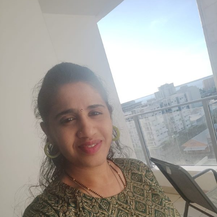
ಹೆಗಡೆಅವರ
ಕವಿತೆ-
ಆತ್ಮವಿಶ್ವಾಸ