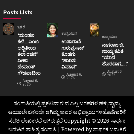
Posts Lists
ಇತರೆ
ಕಾವ್ಯಯಾನ
“ಮಂಡಲ
ಕಾವ್ಯಯಾನ
ಕಲೆ….ಎಂಬ
ಉಷಾರಾಣಿ
ನಾಗರಾಜ ಬಿ.
ಅದ್ವಿತೀಯ
ಗುರುಪ್ರಸಾದ್
ನಾಯ್ಕ ಕವಿತೆ
ಕಲಾ ರಚನೆ”‌
ಕೊಡಗು
“ಯಾನ
ವೀಣಾ
“ಹಾರಿತು
ಹೊರಟಾಗ…..”
ಹೇಮಂತ್‌
ವಿಮಾನ”
August 6,
ಗೌಡಪಾಟೀಲ
August 6,
2026
2026
August 6,
2026
ಸಂಗಾತಿಯಲ್ಲಿ ಪ್ರಕಟವಾಗುವ ಎಲ್ಲ ಬರಹಗಳ ಹಕ್ಕುಸ್ವಾಮ್ಯ
ಆಯಾಲೇಖಕರದೇ ಆಗಿದ್ದು ಅವರ ಅಭಿಪ್ರಾಯಗಳಹೊಣೆಗಾರಿಕೆ
ಸದರಿ ಲೇಖಕರದೆ ಆಗಿರುತ್ತದೆ Copyright © 2026 ಸಾರ್ಥಕ
ಬದುಕಿಗೆ ಸಾಹಿತ್ಯ ಸಂಗಾತಿ | Powered by ಸಾರ್ಥಕ ಬದುಕಿಗೆ