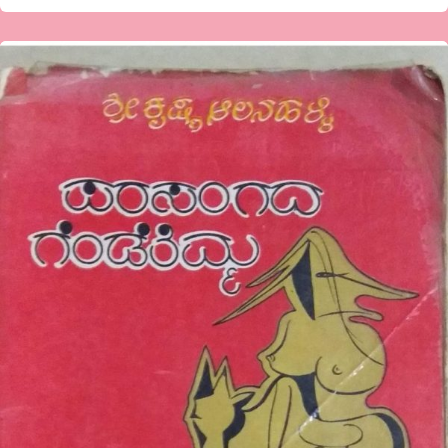
ನನ್ನಿಷ್ಟದ
ಕಾದಂಬರಿ
ಶ್ರೀಕೃಷ್ಣ
ಆಲನಹಳ್ಳಿ
ಅವರ
ಪರಸಂಗದ
ಗೆಂಡೆತಿಮ್ಮ-
ವೀಣಾ
ನಿರಂಜನ