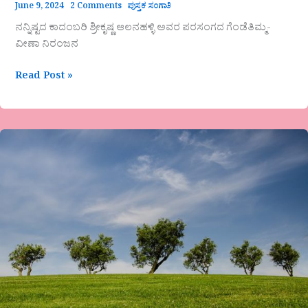
June 9, 2024
2 Comments
ಪುಸ್ತಕ ಸಂಗಾತಿ
ನನ್ನಿಷ್ಟದ ಕಾದಂಬರಿ ಶ್ರೀಕೃಷ್ಣ ಆಲನಹಳ್ಳಿ ಅವರ ಪರಸಂಗದ ಗೆಂಡೆತಿಮ್ಮ-
ವೀಣಾ ನಿರಂಜನ
Read Post »
ಮನ್ಸೂರ್
ಮೂಲ್ಕಿಕವಿತೆ-
ನಾ
ನಿನ್ನಲಿ