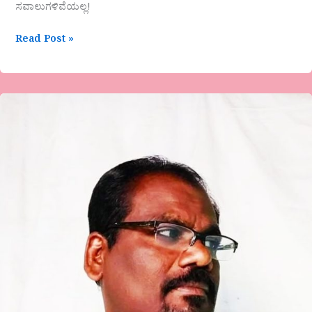
ಸವಾಲುಗಳಿವೆಯಲ್ಲ!
Read Post »
ರಾಜು
ನಾಯ್ಕ
ಅವರ
ಕವಿತೆ-
ಬಾಳ
ಗೀತೆ
ಎದೆಯ
ಕೌಸ್ತುಭ