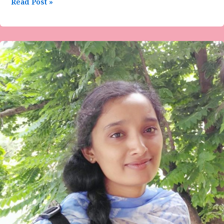
Read Post »
‘ಕಥೆ
ಹಳೆಯದಾದರೂ
ಬಣ್ಣ
ಹೊಸದು’ವಿಶೇಷ
ಲೇಖನ-
ಲೋಹಿತೇಶ್ವರಿ
ಎಸ್
ಪಿ