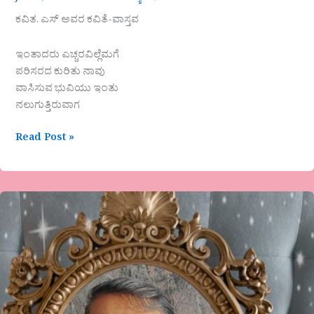
ಕವಿತ. ಎಸ್ ಅವರ ಕವಿತೆ-ವಾಸ್ತವ
ಇಂತಾದರು ಎಚ್ಚರವಿಲ್ಲೆಮಗೆ
ಪರಿಸರದ ಕುರಿತು ನಾವು
ವಾಸಿಸುವ ಭುವಿಯು ಇಂತು
ನಲುಗುತ್ತಿರುವಾಗ
Read Post »
ಕುಮಾರ
ಚಲವಾದಿ
ಹಾಸನ
ಕವಿತೆ-
ಸಗ್ಗದ
ಸುಖ!