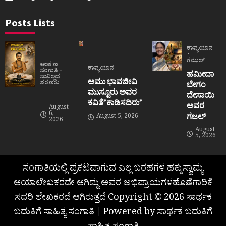
Posts Lists
ಕಾವ್ಯಯಾನ
ಗಝಲ್
ಅಂಕಣ
ಕಾವ್ಯಯಾನ
ಸಂಗಾತಿ
ಹಮೀದಾ
ಸಾವಿಲ್ಲದ
ಅಮು ಭಾವಜೀವಿ
ಶರಣರು
ಬೇಗಂ
ಮುಸ್ಟೂರು ಅವರ
ದೇಸಾಯಿ
ಕವಿತೆ”ಕಾಡಿಸದಿರು”
ಅವರ
August
6,
ಗಜಲ್
August 5, 2026
2026
August
5, 2026
ಸಂಗಾತಿಯಲ್ಲಿ ಪ್ರಕಟವಾಗುವ ಎಲ್ಲ ಬರಹಗಳ ಹಕ್ಕುಸ್ವಾಮ್ಯ
ಆಯಾಲೇಖಕರದೇ ಆಗಿದ್ದು ಅವರ ಅಭಿಪ್ರಾಯಗಳಹೊಣೆಗಾರಿಕೆ
ಸದರಿ ಲೇಖಕರದೆ ಆಗಿರುತ್ತದೆ Copyright © 2026 ಸಾರ್ಥಕ
ಬದುಕಿಗೆ ಸಾಹಿತ್ಯ ಸಂಗಾತಿ | Powered by ಸಾರ್ಥಕ ಬದುಕಿಗೆ