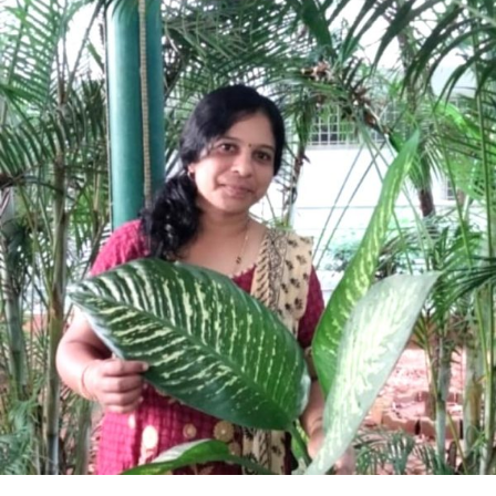
ಬೆಣ್ಣೆಹಳ್ಳಿ
ಕವಿತೆ-
ಕಾಂಕ್ರೀಟ್
ಕಾವು