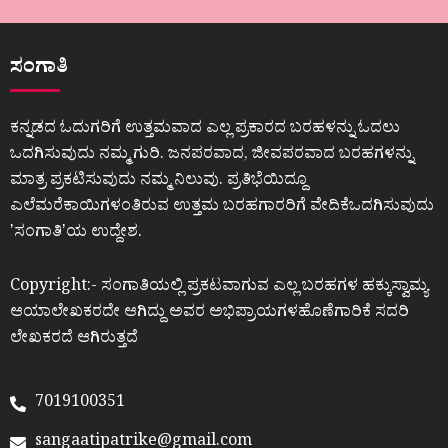
ಸಂಗಾತಿ
ಕನ್ನಡದ ಓದುಗರಿಗೆ ಉತ್ತಮವಾದ ಎಲ್ಲ ಪ್ರಕಾರದ ಬರಹಳನ್ನು ಓದಲು
ಒದಗಿಸುವುದು ನಮ್ಮ ಗುರಿ. ಜನಪರವಾದ, ಜೀವಪರವಾದ ಬರಹಗಳನ್ನು
ಮಾತ್ರ ಪ್ರಕಟಿಸುವುದು ನಮ್ಮ ನಿಲುವು. ಪ್ರತಿಭೆಯಿದ್ದೂ
ಎಲೆಮರೆಕಾಯಿಗಳಂತಿರುವ ಉತ್ತಮ ಬರಹಗಾರರಿಗೆ ವೇದಿಕೆಒದಗಿಸುವುದು
ʼಸಂಗಾತಿʼಯ ಉದ್ದೇಶ.
Copyright:- ಸಂಗಾತಿಯಲ್ಲಿ ಪ್ರಕಟವಾಗುವ ಎಲ್ಲ ಬರಹಗಳ ಹಕ್ಕುಸ್ವಾಮ್ಯ
ಆಯಾಲೇಖಕರದೇ ಆಗಿದ್ದು ಅವರ ಅಭಿಪ್ರಾಯಗಳಹೊಣೆಗಾರಿಕೆ ಸದರಿ
ಲೇಖಕರದೆ ಆಗಿರುತ್ತದೆ
7019100351
sangaatipatrike@gmail.com