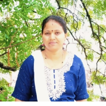
ಗಂಗಾವತಿ
ಅವರ
ಮಕ್ಕಳಪದ್ಯ
‘ನಮ್ಮ
ಪರಿಸರ’