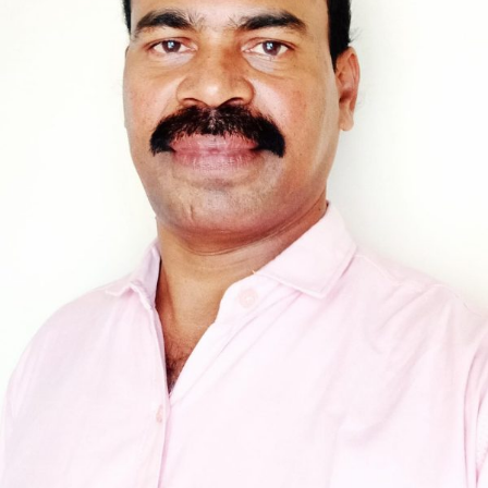
ಹಸಿರು..
ಉಸಿರು..