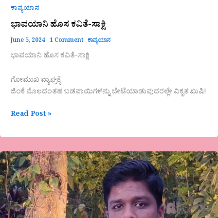
ಕಾವ್ಯಯಾನ
ಭಾವಯಾನಿ ಹೊಸ ಕವಿತೆ-ಸಾಕ್ಷಿ
June 5, 2024
1 Comment
ಕಾವ್ಯಯಾನ
ಭಾವಯಾನಿ ಹೊಸ ಕವಿತೆ-ಸಾಕ್ಷಿ
ಗೋಮುಖ ವ್ಯಾಘ್ರಕ್ಕೆ
ಜಿಂಕೆ ಮೊಲದಂತಹ ಬಡಪಾಯಿಗಳನ್ನು ಬೇಟೆಯಾಡುವುದರಲ್ಲೇ ವಿಕೃತ ಖುಷಿ!
Read Post »
ಪರಿಸರ
ಮಾಲಿನ್ಯ
ಮತ್ತು
ಪ್ರತಿಬಂಧಕೋಪಾಯಗಳು.
ಸಿದ್ಧಾರ್ಥ
ಟಿ