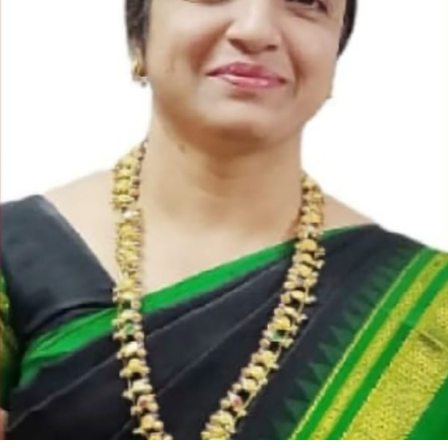
ಗೌಡ
ಪಾಟೀಲ್