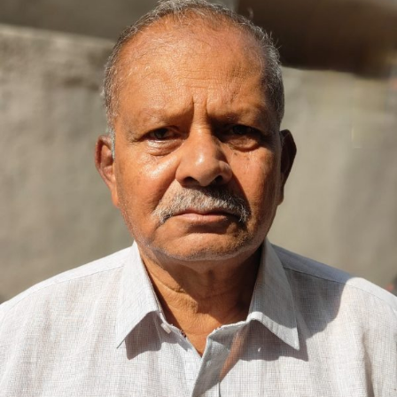
“ಎಳೆಯ
ವಯಸ್ಸಿನ
ಒಂದು
ಪ್ರಸಂಗ.
(An
Ode)”