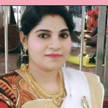
ಶೃತಿ
ರುದ್ರಾಗ್ನಿ
ಅವರ
ಕವಿತೆ-
ಶಬ್ದ
ಮಾಲೆ