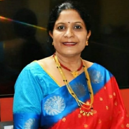
ಎಸ್
ಪಾಟೀಲ
ಅವರ
ಹೊಸ
ಕವಿತೆ-“ಜೀವನ
ಅಂದ್ರ
ಹೀಂಗ
ಇರಬೇಕ”