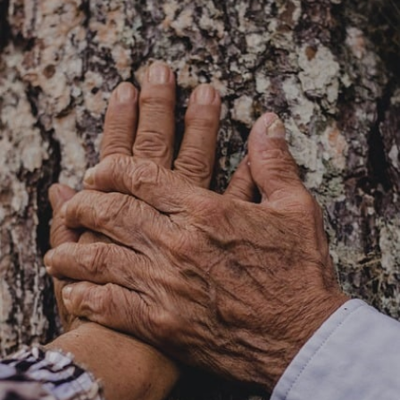
ಹೊಸ
ಕವಿತೆ-
ಇರುವ
ಭಾಗ್ಯವ
ನೆನೆ