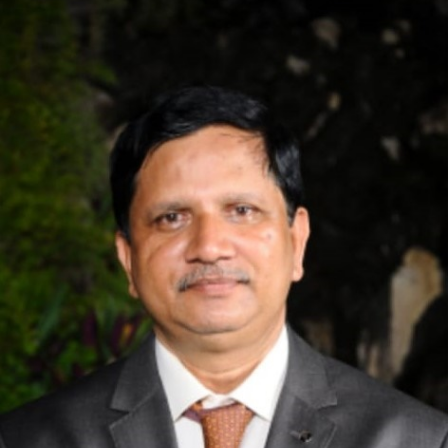
ಬಿ.
ಸಂತೋಷ್
ಅವರ
ಹಾಯ್ಕುಗಳು