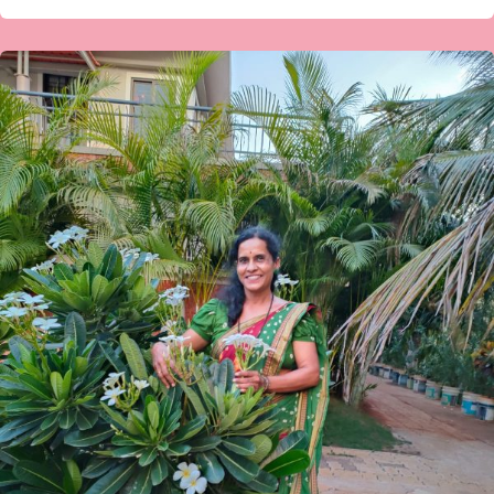
ಡಾ
ಅನ್ನಪೂರ್ಣ
ಹಿರೇಮಠ
ಅವರ
ಕವಿತೆ-
ಸತ್ಯ
ಸೆರೆಯಾಗಿದೆ