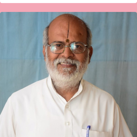
ವ್ಯಾಸ
ಜೋಶಿ
ಅವರ
ತನಗಗಳು