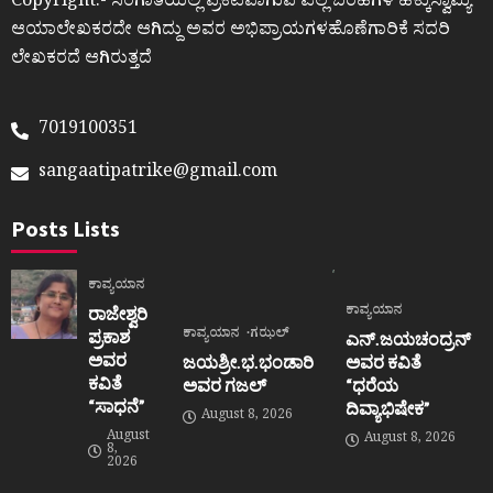
Copyright:- ಸಂಗಾತಿಯಲ್ಲಿ ಪ್ರಕಟವಾಗುವ ಎಲ್ಲ ಬರಹಗಳ ಹಕ್ಕುಸ್ವಾಮ್ಯ
ಆಯಾಲೇಖಕರದೇ ಆಗಿದ್ದು ಅವರ ಅಭಿಪ್ರಾಯಗಳಹೊಣೆಗಾರಿಕೆ ಸದರಿ
ಲೇಖಕರದೆ ಆಗಿರುತ್ತದೆ
7019100351
sangaatipatrike@gmail.com
Posts Lists
ಕಾವ್ಯಯಾನ
ಕಾವ್ಯಯಾನ
ರಾಜೇಶ್ವರಿ
ಕಾವ್ಯಯಾನ
ಗಝಲ್
ಪ್ರಕಾಶ
ಎನ್.ಜಯಚಂದ್ರನ್
ಅವರ
ಜಯಶ್ರೀ.ಭ.ಭಂಡಾರಿ
ಅವರ ಕವಿತೆ
ಕವಿತೆ
ಅವರ ಗಜಲ್
“ಧರೆಯ
“ಸಾಧನೆ”
ದಿವ್ಯಾಭಿಷೇಕ”
August 8, 2026
August
August 8, 2026
8,
2026