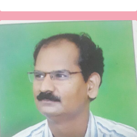
ಡಾ.ಶಿವಕುಮಾರ
ಮಾಲಿಪಾಟೀಲ
ಅವರ
ಕವಿತೆ-
ಏನಾಗುತ್ತಿದೆ
ಇಲ್ಲಿ?