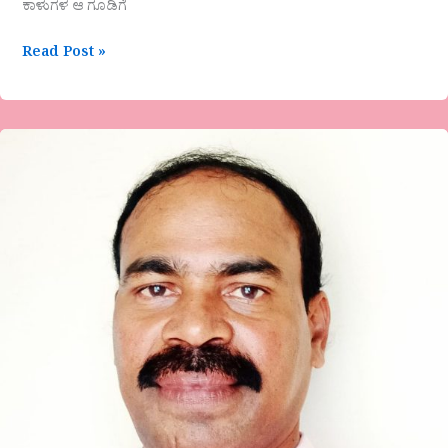
ಕಾಳುಗಳ ಆ ಗೂಡಿಗೆ
Read Post »
ನಾಗರಾಜ
ಜಿ.
ಎನ್.
ಬಾಡ
ಕವಿತೆ-
ಜೀವನ