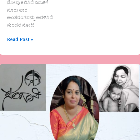
ನೋವು ಕಲಿಸಿದೆ ಬದುಕಿಗೆ
ನೂರು ಪಾಠ
ಅಂತರಂಗವನ್ನು ಅರಳಿಸಿದೆ
ಸುಂದರ ನೋಟ
Read Post »