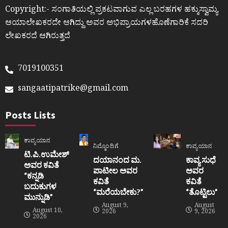
Copyright:- ಸಂಗಾತಿಯಲ್ಲಿ ಪ್ರಕಟವಾಗುವ ಎಲ್ಲ ಬರಹಗಳ ಹಕ್ಕುಸ್ವಾಮ್ಯ
ಆಯಾಲೇಖಕರದೇ ಆಗಿದ್ದು ಅವರ ಅಭಿಪ್ರಾಯಗಳಹೊಣೆಗಾರಿಕೆ ಸದರಿ
ಲೇಖಕರದೆ ಆಗಿರುತ್ತದೆ
7019100351
sangaatipatrike@gmail.com
Posts Lists
ಕಾವ್ಯಯಾನ
ನಿಮ್ಮೊಂದಿಗೆ
ಕಾವ್ಯಯಾನ
ಟಿ.ಪಿ.ಉಮೇಶ್
ದಯಾನಂದ ಮ.
ಕಾವ್ಯ ಸುಧೆ
ಅವರ ಕವಿತೆ
ಪಾಟೀಲ ಅವರ
ಅವರ
“ಕನ್ನಡಿ
ಕವಿತೆ
ಕವಿತೆ
ಬದುಕುಗಳ
“ಮರೆಯಬೇಕು?”
“ತೊಟ್ಟಿಲು”
ಮುನ್ನುಡಿ”
August 9,
August
August 10,
2026
9, 2026
2026