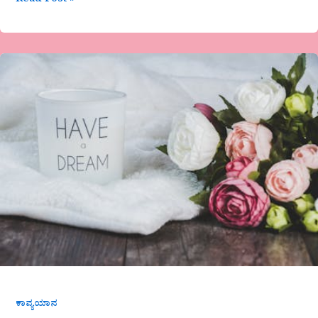
Read Post »
ರಾಜಶ್ರೀ
ಜಿ.
ಶೆಟ್ಟಿ
ಅವರ
ಕವಿತೆ-
ಕವಿಯಾಗುವ
ಆಸೆ..
ಕಾವ್ಯಯಾನ