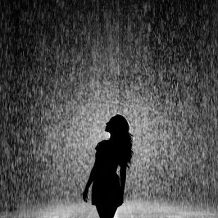
ವಸ್ತ್ರದ್
ಅವರ
ಕವಿತೆ-
ಮೊದಲ
ಮಳೆ