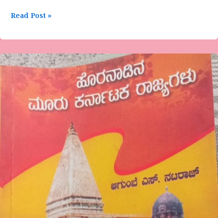
Read Post »
ಮಿಥಿಲ
ಸೇನ
ಹೊಯ್ಸಳ
ರಾಜರ
ಹೊರನಾಡಿನ
ಆಳ್ವಿಕೆಯ
ಅನ್ವೇಷಣೆ
ಲೇಖನ-
ಗೊರೂರು
ಅನಂತರಾಜು,
ಹಾಸನ.