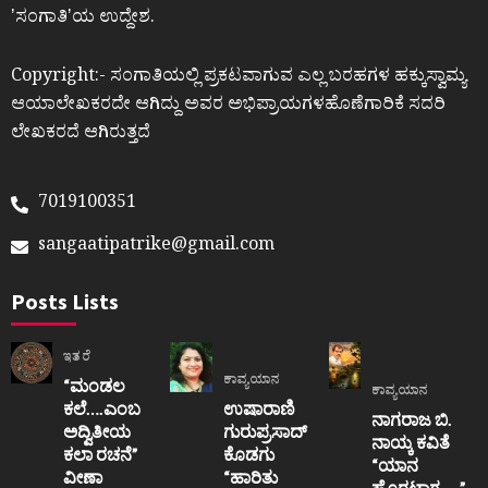
ʼಸಂಗಾತಿʼಯ ಉದ್ದೇಶ.
Copyright:- ಸಂಗಾತಿಯಲ್ಲಿ ಪ್ರಕಟವಾಗುವ ಎಲ್ಲ ಬರಹಗಳ ಹಕ್ಕುಸ್ವಾಮ್ಯ
ಆಯಾಲೇಖಕರದೇ ಆಗಿದ್ದು ಅವರ ಅಭಿಪ್ರಾಯಗಳಹೊಣೆಗಾರಿಕೆ ಸದರಿ
ಲೇಖಕರದೆ ಆಗಿರುತ್ತದೆ
7019100351
sangaatipatrike@gmail.com
Posts Lists
ಇತರೆ
ಕಾವ್ಯಯಾನ
“ಮಂಡಲ
ಕಾವ್ಯಯಾನ
ಕಲೆ….ಎಂಬ
ಉಷಾರಾಣಿ
ನಾಗರಾಜ ಬಿ.
ಅದ್ವಿತೀಯ
ಗುರುಪ್ರಸಾದ್
ನಾಯ್ಕ ಕವಿತೆ
ಕಲಾ ರಚನೆ”‌
ಕೊಡಗು
“ಯಾನ
ವೀಣಾ
“ಹಾರಿತು
ಹೊರಟಾಗ…..”