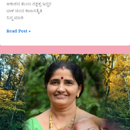
ಆಕಾಶದ ತುಂಬ ನಕ್ಷತ್ರ ಇದ್ದರ
ಬಾಳ ಚಂದ ಕಾಣಸತೈತಿ
ನಿನ್ನ ಮಾರಿ
Read Post »
ಭಾವಯಾನಿ
ಅವರ
ಕವಿತೆ-
ಭಾವ
ವಿಸ್ಮಿತೆ