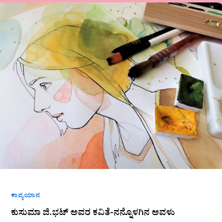
ಕುಸುಮಾ
ಜಿ.ಭಟ್
ಅವರ
ಕವಿತೆ-
ನನ್ನೊಳಗಿನ
ಅವಳು
ಕಾವ್ಯಯಾನ
ಕುಸುಮಾ ಜಿ.ಭಟ್ ಅವರ ಕವಿತೆ-ನನ್ನೊಳಗಿನ ಅವಳು