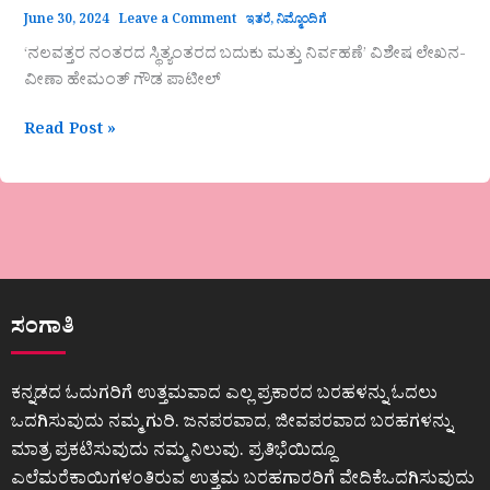
June 30, 2024
Leave a Comment
ಇತರೆ
,
ನಿಮ್ಮೊಂದಿಗೆ
‘ನಲವತ್ತರ ನಂತರದ ಸ್ಥಿತ್ಯಂತರದ ಬದುಕು ಮತ್ತು ನಿರ್ವಹಣೆ’ ವಿಶೇಷ ಲೇಖನ-
ವೀಣಾ ಹೇಮಂತ್ ಗೌಡ ಪಾಟೀಲ್
Read Post »
ಸಂಗಾತಿ
ಕನ್ನಡದ ಓದುಗರಿಗೆ ಉತ್ತಮವಾದ ಎಲ್ಲ ಪ್ರಕಾರದ ಬರಹಳನ್ನು ಓದಲು
ಒದಗಿಸುವುದು ನಮ್ಮ ಗುರಿ. ಜನಪರವಾದ, ಜೀವಪರವಾದ ಬರಹಗಳನ್ನು
ಮಾತ್ರ ಪ್ರಕಟಿಸುವುದು ನಮ್ಮ ನಿಲುವು. ಪ್ರತಿಭೆಯಿದ್ದೂ
ಎಲೆಮರೆಕಾಯಿಗಳಂತಿರುವ ಉತ್ತಮ ಬರಹಗಾರರಿಗೆ ವೇದಿಕೆಒದಗಿಸುವುದು