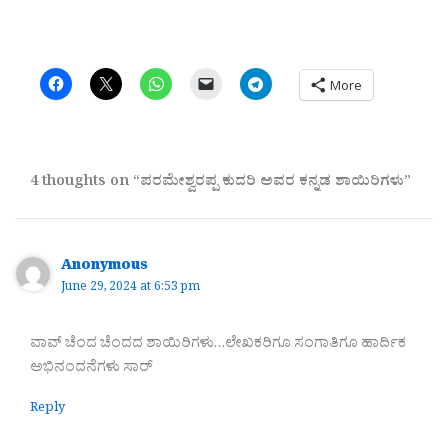
More
4 thoughts on “ಪರಮೇಶ್ವರಪ್ಪ ಕುದರಿ ಅವರ ಕನ್ನಡ ಶಾಯಿರಿಗಳು”
Anonymous
June 29, 2024 at 6:53 pm
ವಾವ್ ಚೆಂದ ಚೆಂದದ ಶಾಯಿರಿಗಳು…ಲೇಖಕರಿಗೂ ಸಂಗಾತಿಗೂ ಹಾರ್ದಿಕ
ಅಭಿನಂದನೆಗಳು ಸಾರ್
Reply