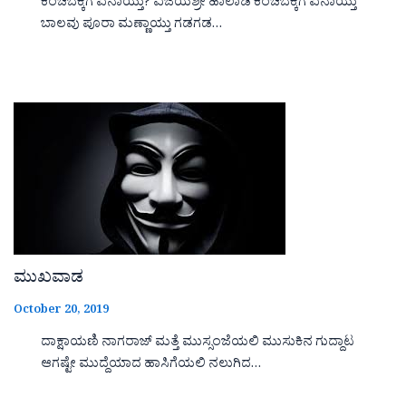
ಕೆಂಚಬೆಕ್ಕಿಗೆ ಏನಾಯ್ತು? ವಿಜಯಶ್ರೀ ಹಾಲಾಡಿ ಕೆಂಚಬೆಕ್ಕಿಗೆ ಏನಾಯ್ತು
ಬಾಲವು ಪೂರಾ ಮಣ್ಣಾಯ್ತು ಗಡಗಡ…
ಮುಖವಾಡ
October 20, 2019
ದಾಕ್ಷಾಯಣಿ ನಾಗರಾಜ್ ಮತ್ತೆ ಮುಸ್ಸಂಜೆಯಲಿ ಮುಸುಕಿನ ಗುದ್ದಾಟ
ಆಗಷ್ಟೇ ಮುದ್ದೆಯಾದ ಹಾಸಿಗೆಯಲಿ ನಲುಗಿದ…