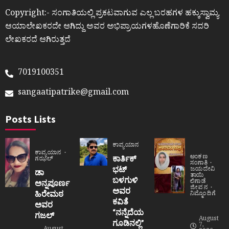
Copyright:- ಸಂಗಾತಿಯಲ್ಲಿ ಪ್ರಕಟವಾಗುವ ಎಲ್ಲ ಬರಹಗಳ ಹಕ್ಕುಸ್ವಾಮ್ಯ
ಆಯಾಲೇಖಕರದೇ ಆಗಿದ್ದು ಅವರ ಅಭಿಪ್ರಾಯಗಳಹೊಣೆಗಾರಿಕೆ ಸದರಿ
ಲೇಖಕರದೆ ಆಗಿರುತ್ತದೆ
7019100351
sangaatipatrike@gmail.com
Posts Lists
ಕಾವ್ಯಯಾನ
ಕಾವ್ಯಯಾನ
ಅಂಕಣ
ಕಾರ್ತಿಕ್
ಗಝಲ್
ಸಂಗಾತಿ
ಭಟ್
ಜಯದೇವಿ
ಡಾ
ತಾಯಿ
ಬಳಗುಳಿ
ಲಿಗಾಡೆ
ಅನ್ನಪೂರ್ಣ
ಜೀವನ
ಅವರ
ಹಿರೇಮಠ
ನಿಮ್ಮೊಂದಿಗೆ
ಕವಿತೆ
ಅವರ
“ನನ್ನೆದೆಯ
ಗಜಲ್
August
ಗೂಡಿನಲ್ಲಿ”
7,