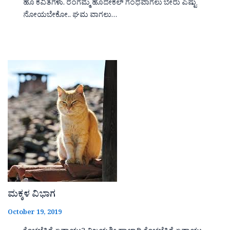
ಹೂ ಕವಿತೆಗಳು. ರಂಗಮ್ಮ ಹೊದೇಕಲ್ ಗಂಧವಾಗಲು ಬೇರು ಎಷ್ಟು
ನೋಯಬೇಕೋ.. ಘಮ ವಾಗಲು…
ಮಕ್ಕಳ ವಿಭಾಗ
October 19, 2019