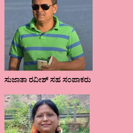
ಸುಜಾತಾ ರವೀಶ್ ಸಹ ಸಂಪಾಕರು