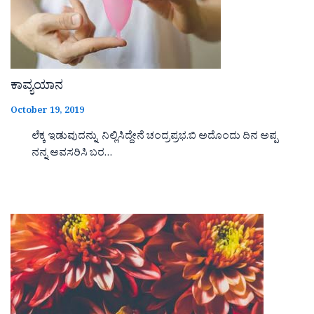
ಕಾವ್ಯಯಾನ
October 19, 2019
ಲೆಕ್ಕ ಇಡುವುದನ್ನು ನಿಲ್ಲಿಸಿದ್ದೇನೆ ಚಂದ್ರಪ್ರಭ.ಬಿ ಅದೊಂದು ದಿನ ಅಪ್ಪ
ನನ್ನ ಅವಸರಿಸಿ ಬರ…