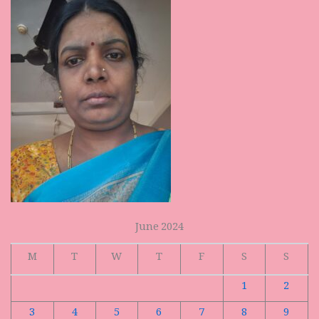
June 2024
M
T
W
T
F
S
S
1
2
3
4
5
6
7
8
9