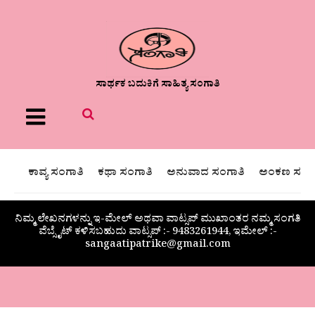
ಸಾರ್ಥಕ ಬದುಕಿಗೆ ಸಾಹಿತ್ಯ ಸಂಗಾತಿ
Menu
ಕಾವ್ಯ ಸಂಗಾತಿ
ಕಥಾ ಸಂಗಾತಿ
ಅನುವಾದ ಸಂಗಾತಿ
ಅಂಕಣ ಸಂಗಾ
ನಿಮ್ಮ ಲೇಖನಗಳನ್ನು ಇ-ಮೇಲ್ ಅಥವಾ ವಾಟ್ಸಪ್ ಮುಖಾಂತರ ನಮ್ಮ ಸಂಗತಿ
ವೆಬ್ಸೈಟ್ ಕಳಿಸಬಹುದು ವಾಟ್ಸಪ್‌ :- 9483261944, ಇಮೇಲ್ :-
sangaatipatrike@gmail.com