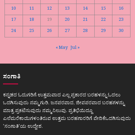
10
11
12
13
14
15
16
17
18
19
20
21
22
23
24
25
26
27
28
29
30
« May
Jul »
ಸಂಗಾತಿ
ಕನ್ನಡದ ಓದುಗರಿಗೆ ಉತ್ತಮವಾದ ಎಲ್ಲ ಪ್ರಕಾರದ ಬರಹಳನ್ನು ಓದಲು
ಒದಗಿಸುವುದು ನಮ್ಮ ಗುರಿ. ಜನಪರವಾದ, ಜೀವಪರವಾದ ಬರಹಗಳನ್ನು
ಮಾತ್ರ ಪ್ರಕಟಿಸುವುದು ನಮ್ಮ ನಿಲುವು. ಪ್ರತಿಭೆಯಿದ್ದೂ
ಎಲೆಮರೆಕಾಯಿಗಳಂತಿರುವ ಉತ್ತಮ ಬರಹಗಾರರಿಗೆ ವೇದಿಕೆಒದಗಿಸುವುದು
ʼಸಂಗಾತಿʼಯ ಉದ್ದೇಶ.