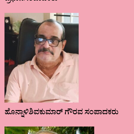
ಹೊನ್ನಾಳಿಶಿವಕುಮಾರ್ ಗೌರವ ಸಂಪಾದಕರು