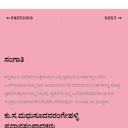
PREVIOUS
NEXT
ಸಂಗಾತಿ
ಕನ್ನಡದ ಓದುಗರಿಗೆ ಉತ್ತಮವಾದ ಎಲ್ಲ ಪ್ರಕಾರದ ಬರಹಳನ್ನು ಓದಲು
ಒದಗಿಸುವುದು ನಮ್ಮ ಗುರಿ. ಜನಪರವಾದ, ಜೀವಪರವಾದ ಬರಹಗಳನ್ನು ಮಾತ್ರ
ಪ್ರಕಟಿಸುವುದು ನಮ್ಮ ನಿಲುವು. ಪ್ರತಿಭೆಯಿದ್ದೂ ಎಲೆಮರೆಕಾಯಿಗಳಂತಿರುವ
ಉತ್ತಮ ಬರಹಗಾರರಿಗೆ ವೇದಿಕೆಒದಗಿಸುವುದು ʼಸಂಗಾತಿʼಯ ಉದ್ದೇಶ.
ಕು.ಸ.ಮಧುಸೂದನರಂಗೇಹಳ್ಳಿ
ಪ್ರಧಾನಸಂಪಾದಕರು