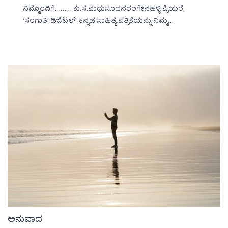
ನಿಮ್ಮೊಂದಿಗೆ……… ಕು.ಸ.ಮಧುಸೂದನರಂಗೇನಹಳ್ಳಿ ಪ್ರಿಯರೆ,
‘ಸಂಗಾತಿ’ ಡಿಜಿಟಲ್ ಕನ್ನಡ ಸಾಹಿತ್ಯ ಪತ್ರಿಕೆಯನ್ನು ನಿಮ್ಮ…
ಅನುವಾದ