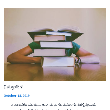
ನಿಮ್ಮೊಂದಿಗೆ!
October 18, 2019
ಸಂಪಾದಕರ ಮಾತು….. ಕು.ಸ.ಮಧುಸೂದನರಂಗೇನಹಳ್ಳಿ ಪ್ರಿಯರೆ,