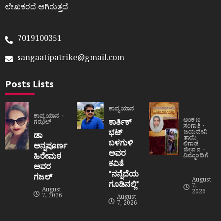
ಲೇಖಕರದೆ ಆಗಿರುತ್ತದೆ
7019100351
sangaatipatrike@gmail.com
Posts Lists
ಕಾವ್ಯಯಾನ
ಕಾವ್ಯಯಾನ
ಅಂಕಣ
ಕಾರ್ತಿಕ್
ಗಝಲ್
ಸಂಗಾತಿ
ಭಟ್
ಜಯದೇವಿ
ಡಾ
ತಾಯಿ
ಬಳಗುಳಿ
ಲಿಗಾಡೆ
ಅನ್ನಪೂರ್ಣ
ಜೀವನ
ಅವರ
ಹಿರೇಮಠ
ನಿಮ್ಮೊಂದಿಗೆ
ಕವಿತೆ
ಅವರ
“ನನ್ನೆದೆಯ
ಗಜಲ್
August
ಗೂಡಿನಲ್ಲಿ”
7,
August
2026
7, 2026
August
7, 2026