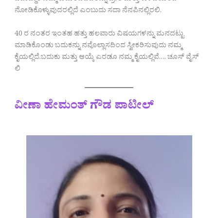
ನೋಡಿಕೊಳ್ಳುವುದರಲ್ಲಿದೆ ಎಂಬುದು ಸದಾ ನೆನಪಿನಲ್ಲಿರಲಿ.
40 ರ ನಂತರ ಇಂತಹ ಹತ್ತು ಹಲವಾರು ವಿಷಯಗಳನ್ನು ಮನದಟ್ಟು
ಮಾಡಿಕೊಂಡು ಬದುಕನ್ನು ನವೊಲ್ಲಾಸದಿಂದ ಸ್ವೀಕರಿಸುವುದು ನಮ್ಮ
ಕೈಯಲ್ಲಿದೆ.ಬದುಕು ಮತ್ತು ಆಯ್ಕೆ ಎರಡೂ ನಮ್ಮ ಕೈಯಲ್ಲಿವೆ…. ಚೂಸ್ ವೈಸ್
ಲಿ
ವೀಣಾ ಹೇಮಂತ್ ಗೌಡ ಪಾಟೀಲ್