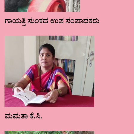
ಗಾಯತ್ರಿ ಸುಂಕದ ಉಪ ಸಂಪಾದಕರು
ಮಮತಾ ಕೆ.ಸಿ.