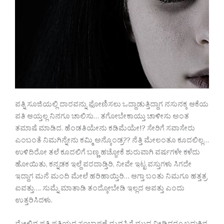
ಪತ್ನಿ ಸೂಜಿಯಲ್ಲಿ ದಾರವನ್ನು ಫೋಣಿಸಲು ಒದ್ದಾಡುತ್ತಿದ್ದಾಗ ನಸುನಕ್ಕ ಆಕೆಯ
ಪತಿ ಆಯ್ತಲ್ಲ ನಿನಗೂ ಚಾಲಿಸು… ತಗೋಬೇಕಾಯ್ತು ಚಾಳೀಸು ಅಂತ
ತಮಾಷೆ ಮಾಡಿದ. ಹೆಂಡತಿಯೇನು ಕಡಿಮೆಯೇ!? ಸೇರಿಗೆ ಸವಾಸೇರು
ಎಂಬಂತೆ ನಿಮಗಿನ್ನೇನು ಕಮ್ಮಿ ಅನ್ಕೊಂಡ್ರ?? ನೆತ್ತಿ ಮೇಲಂತೂ ಕೂದಲಿಲ್ಲ…
ಉಳಿದಿರೋ ತಲೆ ಕೂದಲಿಗೆ ಬಣ್ಣ ಹಚ್ಚೋಕೆ ಶುರುವಾಗಿ ವರ್ಷಗಳೇ ಕಳೆದು
ಹೋಯಿತು, ಕನ್ನಡಕ ಇಲ್ದೆ ಪರದಾಡ್ತಿರಿ, ನೀವೇ ಇಟ್ಟ ವಸ್ತುಗಳು ಸಿಗದೇ
ಇದ್ದಾಗ ಮನೆ ಮಂದಿ ಮೇಲೆ ಹರಿಹಾಯ್ತಿರಿ… ಆಗ್ತಾ ಬಂತು ನಿಮಗೂ ಹತ್ತತ್ರ
ಐವತ್ತು…. ಸುಮ್ನೆ ಮಾತಾಡಿ ತಂದ್ಕೋಬೇಡಿ ಇಲ್ಲದ ಆಪತ್ತು ಎಂದು
ಉತ್ತರಿಸಿದಳು.