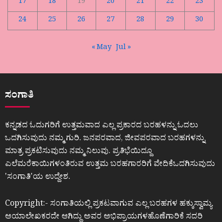
17
18
19
20
21
22
23
24
25
26
27
28
29
30
« May
Jul »
ಸಂಗಾತಿ
ಕನ್ನಡದ ಓದುಗರಿಗೆ ಉತ್ತಮವಾದ ಎಲ್ಲ ಪ್ರಕಾರದ ಬರಹಳನ್ನು ಓದಲು
ಒದಗಿಸುವುದು ನಮ್ಮ ಗುರಿ. ಜನಪರವಾದ, ಜೀವಪರವಾದ ಬರಹಗಳನ್ನು
ಮಾತ್ರ ಪ್ರಕಟಿಸುವುದು ನಮ್ಮ ನಿಲುವು. ಪ್ರತಿಭೆಯಿದ್ದೂ
ಎಲೆಮರೆಕಾಯಿಗಳಂತಿರುವ ಉತ್ತಮ ಬರಹಗಾರರಿಗೆ ವೇದಿಕೆಒದಗಿಸುವುದು
ʼಸಂಗಾತಿʼಯ ಉದ್ದೇಶ.
Copyright:- ಸಂಗಾತಿಯಲ್ಲಿ ಪ್ರಕಟವಾಗುವ ಎಲ್ಲ ಬರಹಗಳ ಹಕ್ಕುಸ್ವಾಮ್ಯ
ಆಯಾಲೇಖಕರದೇ ಆಗಿದ್ದು ಅವರ ಅಭಿಪ್ರಾಯಗಳಹೊಣೆಗಾರಿಕೆ ಸದರಿ