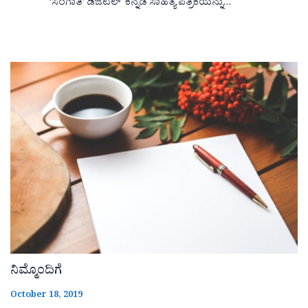
‘ಸಂಗಾತಿ’ ಡಿಜಿಟಲ್ ಕನ್ನಡ ಸಾಹಿತ್ಯ ಪತ್ರಿಕೆಯನ್ನು…
ನಿಮ್ಮೊಂದಿಗೆ
October 18, 2019