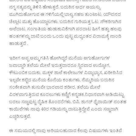
ಮೇಲಿನ ಪತಿ ಪತ್ನಿಯರ ಸಂಭಾಷಣೆ ಮನಸ್ಸಿಗೆ ಮುದ ನೀಡಿದರೂ ಬದುಕಿನ
ನಗ್ನ ಸತ್ಯವನ್ನು ತಿಳಿಸಿ ಹೇಳುತ್ತದೆ. ಬದುಕಿನ ಅರ್ಧ ಆಯಸ್ಸು
ಮುಗಿದುಹೋಗುವ ಈ ಗಳಿಗೆಯಲ್ಲಿ ಬಾಲ್ಯ ಸಹಜ ತುಂಟಾಟ, ಯೌವನದ
ಚೆಲ್ಲಾಟ ಮತ್ತು ಹೊಯ್ದಾಟಗಳು, ಬದುಕಿನ ಗುರಿಯತ್ತ ಓಟ, ನೌಕರಿಗಾಗಿನ
ಅಲೆದಾಟ, ಸಂಗಾತಿಯ ಹುಡುಕುವಿಕೆಗಾಗಿ ಪರದಾಟ ಹೀಗೆ ಹತ್ತು ಹಲವು
ಹಂತಗಳನ್ನು ದಾಟಿ ಬಂದು ಒಂದು ಪುಟ್ಟ ಮಧ್ಯಂತರ ವಿರಾಮಕ್ಕೆ ನಾಂದಿ
ಹಾಡುತ್ತದೆ .
ಇದೀಗ ಅಪ್ಪ ಅಮ್ಮ ಗತಿಸಿ ಹೋಗಿದ್ದರೆ ಮನೆಯ ಆಗುಹೋಗುಗಳ
ಜವಾಬ್ದಾರಿ ತಲೆಯ ಮೇಲೆ ಇರುತ್ತದಾದರೂ ಸ್ಥಿರವಾದ ಉದ್ಯೋಗ,
ಕೌಟುಂಬಿಕ ಬದುಕು, ಮಕ್ಕಳ ಶಾಲೆ ಕಾಲೇಜುಗಳ ವಿದ್ಯಾಭ್ಯಾಸ, ಖರೀದಿಸಿದ
ಇಲ್ಲವೇ ಕಟ್ಟಿದ ಮನೆಯ ಕೊನೆಯ ಕಂತುಗಳು, ನೆಮ್ಮದಿಯ ಬದುಕಿನ
ಸಂಕೇತವಾಗಿ ತುಸುವೇ ಭಾರವಾದ ಶರೀರ, ತಲೆಯ ಮೇಲೆ
ವಿರಳವಾಗುತ್ತಿರುವ ಕೂದಲುಗಳು ಕಣ್ಣಿಗೆ ಕನ್ನಡಕ,ನಿಧಾನವಾಗಿ ಅಡಿಯಿಟ್ಟು
ಬರಲು ಸಣ್ಣಪುಟ್ಟ ದೈಹಿಕ ತೊಂದರೆಗಳು, ಬಿಪಿ, ಶುಗರ್ ಥೈರಾಯಿಡ್ ನಂತಹ
ಕಾಯಿಲೆಗಳು ನಾವು 40ರ ಗಡಿಯನ್ನು ದಾಟುತ್ತಿದ್ದೇವೆ ಎಂದು ಸಣ್ಣದಾಗಿ
ಎಚ್ಚರಿಸುತ್ತವೆ.
ಈ ಸಮಯದಲ್ಲಿ ನಾವು ಅರಿಯಬಹುದಾದ ಕೆಲವು ವಿಷಯಗಳು ಇಂತಿವೆ