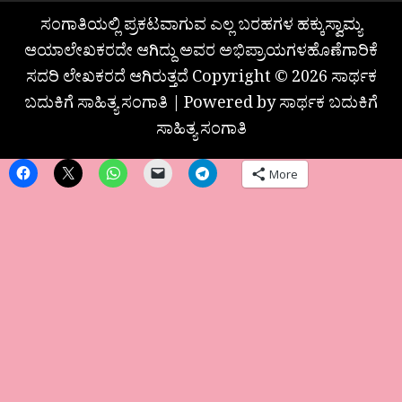
ಸಂಗಾತಿಯಲ್ಲಿ ಪ್ರಕಟವಾಗುವ ಎಲ್ಲ ಬರಹಗಳ ಹಕ್ಕುಸ್ವಾಮ್ಯ
ಆಯಾಲೇಖಕರದೇ ಆಗಿದ್ದು ಅವರ ಅಭಿಪ್ರಾಯಗಳಹೊಣೆಗಾರಿಕೆ
ಸದರಿ ಲೇಖಕರದೆ ಆಗಿರುತ್ತದೆ Copyright © 2026 ಸಾರ್ಥಕ
ಬದುಕಿಗೆ ಸಾಹಿತ್ಯ ಸಂಗಾತಿ | Powered by ಸಾರ್ಥಕ ಬದುಕಿಗೆ
ಸಾಹಿತ್ಯ ಸಂಗಾತಿ
More