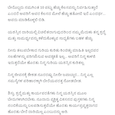
ಬೇರೊಬ್ಬರು ನಮಗಿಂತ 10 ಪಟ್ಟು ಹೆಚ್ಚು ಕೆಲಸವನ್ನು ನಿರ್ವಹಿಸುತ್ತಾರೆ
ಎಂದರೆ ಅವರಿಗೆ ಅವರ ಕೆಲಸದ ಮೇಲೆ ಹೆಚ್ಚು ಹತೋಟಿ ಇದೆ ಎಂದರ್ಥ…
ಅವರು ಮಾಡಿಕೊಳ್ಳಲಿ ಬಿಡಿ.
ಯಶಸ್ಸಿನ ದಾರಿಯಲ್ಲಿ ವಿಚಲಿತರಾಗುವುದರಿಂದ ನಮ್ಮ ಮೆದುಳು ತನ್ನ ಶ್ರದ್ಧೆ
ಮತ್ತು ಸಾಮರ್ಥ್ಯವನ್ನು ಕಳೆದುಕೊಳ್ಳುವ ಸಾಧ್ಯತೆಗಳು ಬಹಳ ಹೆಚ್ಚು.
ನೀನು ತಲುಪಬೇಕಾದ ಗುರಿಯ ಕುರಿತು ಕಿಂಚಿತ್ತು ಮಾಹಿತಿ ಇಲ್ಲದವರ
ಸಲಹೆಗಳನ್ನು ಪರಿಗಣಿಸುವ ಅವಶ್ಯಕತೆ ಇಲ್ಲ… ಅವರಿಗೆ ನಿನ್ನ ಕಾಳಜಿ
ಇರುತ್ತದೆಯೇ ಹೊರತು ನಿನ್ನ ಗುರಿಯ ಯಶಸ್ಸಿನ ಕುರಿತಲ್ಲ.
ನಿನ್ನ ಜೀವನಕ್ಕೆ ಶೇಕಡ ನೂರರಷ್ಟು ನೀನೇ ಜವಾಬ್ದಾರ… ನಿನ್ನ ಎಲ್ಲ
ಸಮಸ್ಯೆಗಳ ಪರಿಹಾರಕ್ಕಾಗಿ ಬೇರೆಯವರತ್ತ ನೋಡಬೇಡ.
ಶಿಸ್ತು, ಶ್ರದ್ಧೆ ಮತ್ತು ಕಾರ್ಯಪರತೆಗಳು ನಿನ್ನ ಯಶಸ್ಸಿನ ಮೂಲ
ಬೇರುಗಳಾಗಿರಬೇಕು. ನೂರಾರು ವ್ಯಕ್ತಿತ್ವ ವಿಕಸನದ ಪುಸ್ತಕಗಳು ನಿನ್ನ
ನಂಬಿಕೆಯನ್ನು ಬಲಪಡಿಸುತ್ತವೆಯೇ ಹೊರತು ಕಾರ್ಯಪ್ರವೃತ್ತರಾಗದ
ಹೊರತು ಬೇರೆ ದಾರಿಯಿಲ್ಲ ಎಂಬುದನ್ನು ಅರಿ.