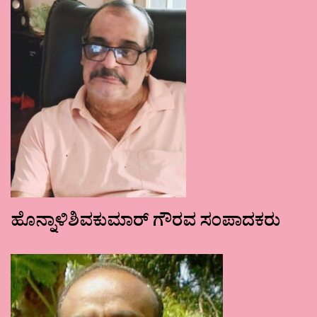
ಹೊನ್ನಾಳಿಶಿವಕುಮಾರ್ ಗೌರವ ಸಂಪಾದಕರು