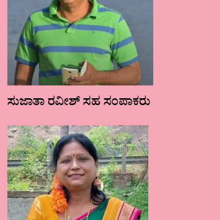
ಸುಜಾತಾ ರವೀಶ್ ಸಹ ಸಂಪಾಕರು