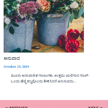
ಅನುವಾದ
October 19, 2019
ಮೂರು ಅನುವಾದಿತ ಗಜಲುಗಳು. ಉತ್ತಮ ಯಲಿಗಾರ ಗಜಲ್-
ಒಂದು ಹೆಜ್ಜೆ ಶಬ್ದವೊಂದು ಕೇಳಿಸಿದರೆ ಅನಿಸುವದು…