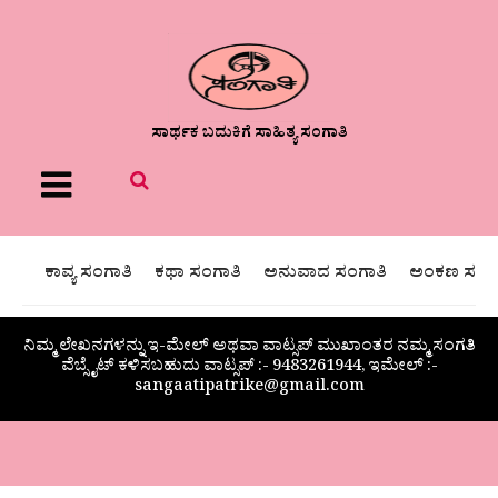
ಸಾರ್ಥಕ ಬದುಕಿಗೆ ಸಾಹಿತ್ಯ ಸಂಗಾತಿ
Menu
ಕಾವ್ಯ ಸಂಗಾತಿ
ಕಥಾ ಸಂಗಾತಿ
ಅನುವಾದ ಸಂಗಾತಿ
ಅಂಕಣ ಸಂಗಾ
ನಿಮ್ಮ ಲೇಖನಗಳನ್ನು ಇ-ಮೇಲ್ ಅಥವಾ ವಾಟ್ಸಪ್ ಮುಖಾಂತರ ನಮ್ಮ ಸಂಗತಿ
ವೆಬ್ಸೈಟ್ ಕಳಿಸಬಹುದು ವಾಟ್ಸಪ್‌ :- 9483261944, ಇಮೇಲ್ :-
sangaatipatrike@gmail.com