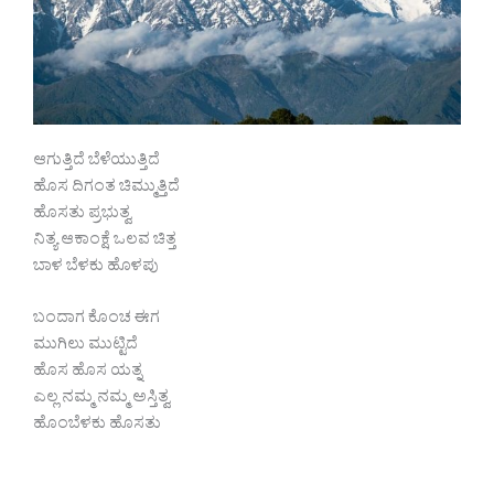
ಆಗುತ್ತಿದೆ ಬೆಳೆಯುತ್ತಿದೆ
ಹೊಸ ದಿಗಂತ ಚಿಮ್ಮುತ್ತಿದೆ
ಹೊಸತು ಪ್ರಭುತ್ವ
ನಿತ್ಯ ಆಕಾಂಕ್ಷೆ ಒಲವ ಚಿತ್ತ
ಬಾಳ ಬೆಳಕು ಹೊಳಪು
ಬಂದಾಗ ಕೊಂಚ ಈಗ
ಮುಗಿಲು ಮುಟ್ಟಿದೆ
ಹೊಸ ಹೊಸ ಯತ್ನ
ಎಲ್ಲ ನಮ್ಮ ನಮ್ಮ ಅಸ್ತಿತ್ವ
ಹೊಂಬೆಳಕು ಹೊಸತು