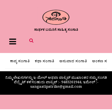
ಸಾರ್ಥಕ ಬದುಕಿಗೆ ಸಾಹಿತ್ಯ ಸಂಗಾತಿ
Menu
ಕಾವ್ಯ ಸಂಗಾತಿ
ಕಥಾ ಸಂಗಾತಿ
ಅನುವಾದ ಸಂಗಾತಿ
ಅಂಕಣ ಸಂಗಾ
ನಿಮ್ಮ ಲೇಖನಗಳನ್ನು ಇ-ಮೇಲ್ ಅಥವಾ ವಾಟ್ಸಪ್ ಮುಖಾಂತರ ನಮ್ಮ ಸಂಗತಿ
ವೆಬ್ಸೈಟ್ ಕಳಿಸಬಹುದು ವಾಟ್ಸಪ್‌ :- 9483261944, ಇಮೇಲ್ :-
sangaatipatrike@gmail.com