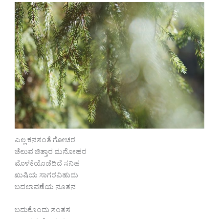
ಎಲ್ಲ ಕನಸಂತೆ ಗೋಚರ
ಚೆಲುವ ಚಿತ್ತಾರ ಮನೋಹರ
ಮೊಳಕೆಯೊಡೆದಿದೆ ಸನಿಹ
ಖುಷಿಯ ಸಾಗರವಿಹುದು
ಬದಲಾವಣೆಯ ನೂತನ
ಬದುಕೊಂದು ಸಂತಸ