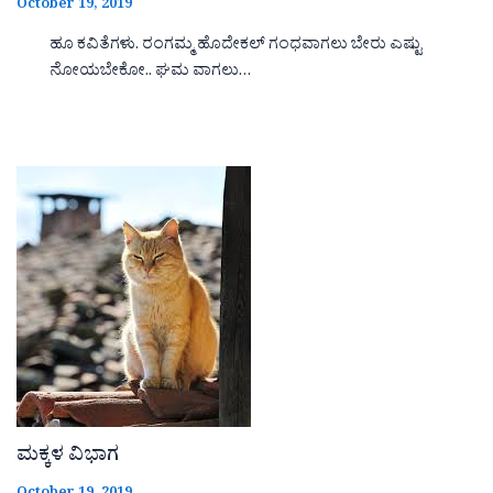
October 19, 2019
ಹೂ ಕವಿತೆಗಳು. ರಂಗಮ್ಮ ಹೊದೇಕಲ್ ಗಂಧವಾಗಲು ಬೇರು ಎಷ್ಟು
ನೋಯಬೇಕೋ.. ಘಮ ವಾಗಲು…
ಮಕ್ಕಳ ವಿಭಾಗ