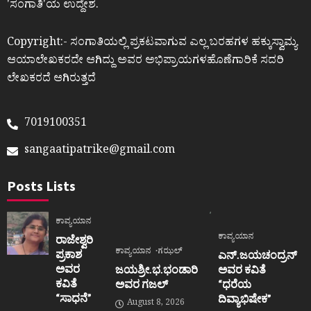
ʼಸಂಗಾತಿʼಯ ಉದ್ದೇಶ.
Copyright:- ಸಂಗಾತಿಯಲ್ಲಿ ಪ್ರಕಟವಾಗುವ ಎಲ್ಲ ಬರಹಗಳ ಹಕ್ಕುಸ್ವಾಮ್ಯ
ಆಯಾಲೇಖಕರದೇ ಆಗಿದ್ದು ಅವರ ಅಭಿಪ್ರಾಯಗಳಹೊಣೆಗಾರಿಕೆ ಸದರಿ
ಲೇಖಕರದೆ ಆಗಿರುತ್ತದೆ
7019100351
sangaatipatrike@gmail.com
Posts Lists
ಕಾವ್ಯಯಾನ
ಕಾವ್ಯಯಾನ
ರಾಜೇಶ್ವರಿ
ಕಾವ್ಯಯಾನ
ಗಝಲ್
ಪ್ರಕಾಶ
ಎನ್.ಜಯಚಂದ್ರನ್
ಅವರ
ಜಯಶ್ರೀ.ಭ.ಭಂಡಾರಿ
ಅವರ ಕವಿತೆ
ಕವಿತೆ
ಅವರ ಗಜಲ್
“ಧರೆಯ
“ಸಾಧನೆ”
ದಿವ್ಯಾಭಿಷೇಕ”
August 8, 2026