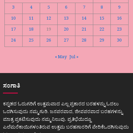
3
4
5
6
7
8
9
10
11
12
13
14
15
16
17
18
19
20
21
22
23
24
25
26
27
28
29
30
« May
Jul »
ಸಂಗಾತಿ
ಕನ್ನಡದ ಓದುಗರಿಗೆ ಉತ್ತಮವಾದ ಎಲ್ಲ ಪ್ರಕಾರದ ಬರಹಳನ್ನು ಓದಲು
ಒದಗಿಸುವುದು ನಮ್ಮ ಗುರಿ. ಜನಪರವಾದ, ಜೀವಪರವಾದ ಬರಹಗಳನ್ನು
ಮಾತ್ರ ಪ್ರಕಟಿಸುವುದು ನಮ್ಮ ನಿಲುವು. ಪ್ರತಿಭೆಯಿದ್ದೂ
ಎಲೆಮರೆಕಾಯಿಗಳಂತಿರುವ ಉತ್ತಮ ಬರಹಗಾರರಿಗೆ ವೇದಿಕೆಒದಗಿಸುವುದು