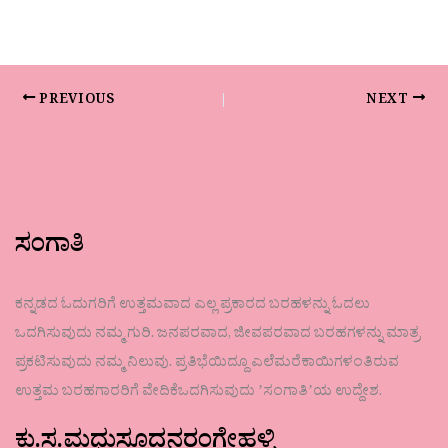
PREVIOUS
NEXT
ಸಂಗಾತಿ
ಕನ್ನಡದ ಓದುಗರಿಗೆ ಉತ್ತಮವಾದ ಎಲ್ಲ ಪ್ರಕಾರದ ಬರಹಳನ್ನು ಓದಲು
ಒದಗಿಸುವುದು ನಮ್ಮ ಗುರಿ. ಜನಪರವಾದ, ಜೀವಪರವಾದ ಬರಹಗಳನ್ನು ಮಾತ್ರ
ಪ್ರಕಟಿಸುವುದು ನಮ್ಮ ನಿಲುವು. ಪ್ರತಿಭೆಯಿದ್ದೂ ಎಲೆಮರೆಕಾಯಿಗಳಂತಿರುವ
ಉತ್ತಮ ಬರಹಗಾರರಿಗೆ ವೇದಿಕೆಒದಗಿಸುವುದು ʼಸಂಗಾತಿʼಯ ಉದ್ದೇಶ.
ಕು.ಸ.ಮಧುಸೂದನರಂಗೇಹಳ್ಳಿ