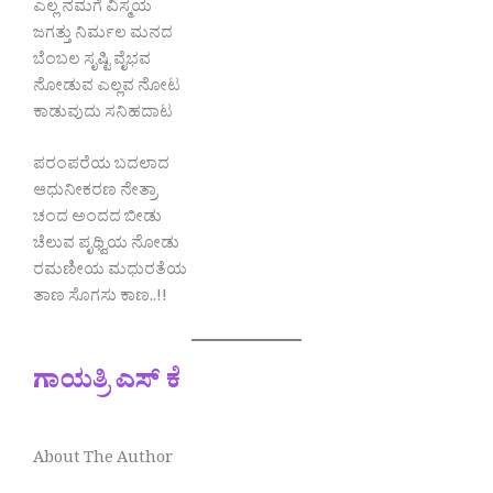
ಎಲ್ಲ ನಮಗೆ ವಿಸ್ಮಯ
ಜಗತ್ತು ನಿರ್ಮಲ ಮನದ
ಬೆಂಬಲ ಸೃಷ್ಟಿ ವೈಭವ
ನೋಡುವ ಎಲ್ಲವ ನೋಟ
ಕಾಡುವುದು ಸನಿಹದಾಟ
ಪರಂಪರೆಯ ಬದಲಾದ
ಆಧುನೀಕರಣ ನೇತ್ರಾ
ಚಂದ ಅಂದದ ಬೀಡು
ಚೆಲುವ ಪೃಥ್ವಿಯ ನೋಡು
ರಮಣೀಯ ಮಧುರತೆಯ
ತಾಣ ಸೊಗಸು ಕಾಣ..!!
ಗಾಯತ್ರಿ ಎಸ್ ಕೆ
About The Author