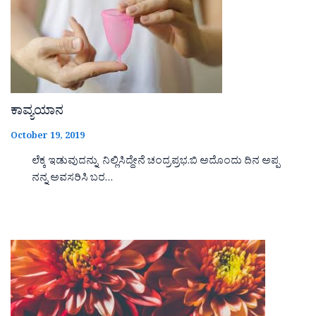
ಕಾವ್ಯಯಾನ
October 19, 2019
ಲೆಕ್ಕ ಇಡುವುದನ್ನು ನಿಲ್ಲಿಸಿದ್ದೇನೆ ಚಂದ್ರಪ್ರಭ.ಬಿ ಅದೊಂದು ದಿನ ಅಪ್ಪ
ನನ್ನ ಅವಸರಿಸಿ ಬರ…