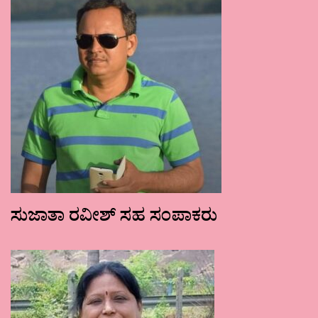
ಸುಜಾತಾ ರವೀಶ್ ಸಹ ಸಂಪಾಕರು