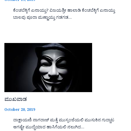
October 19, 2019
ಕೆಂಚಬೆಕ್ಕಿಗೆ ಏನಾಯ್ತು? ವಿಜಯಶ್ರೀ ಹಾಲಾಡಿ ಕೆಂಚಬೆಕ್ಕಿಗೆ ಏನಾಯ್ತು
ಬಾಲವು ಪೂರಾ ಮಣ್ಣಾಯ್ತು ಗಡಗಡ…
ಮುಖವಾಡ
October 20, 2019
ದಾಕ್ಷಾಯಣಿ ನಾಗರಾಜ್ ಮತ್ತೆ ಮುಸ್ಸಂಜೆಯಲಿ ಮುಸುಕಿನ ಗುದ್ದಾಟ
ಆಗಷ್ಟೇ ಮುದ್ದೆಯಾದ ಹಾಸಿಗೆಯಲಿ ನಲುಗಿದ…