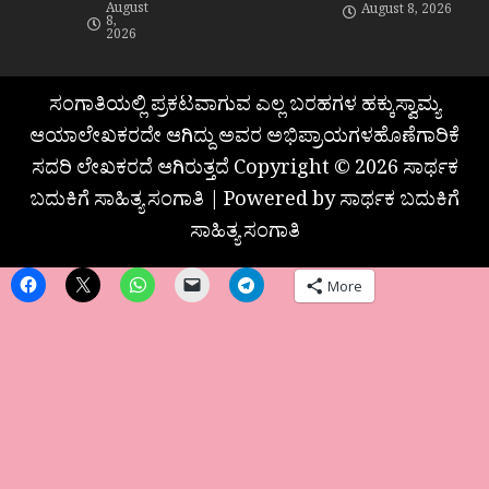
August
August 8, 2026
8,
2026
ಸಂಗಾತಿಯಲ್ಲಿ ಪ್ರಕಟವಾಗುವ ಎಲ್ಲ ಬರಹಗಳ ಹಕ್ಕುಸ್ವಾಮ್ಯ
ಆಯಾಲೇಖಕರದೇ ಆಗಿದ್ದು ಅವರ ಅಭಿಪ್ರಾಯಗಳಹೊಣೆಗಾರಿಕೆ
ಸದರಿ ಲೇಖಕರದೆ ಆಗಿರುತ್ತದೆ Copyright © 2026 ಸಾರ್ಥಕ
ಬದುಕಿಗೆ ಸಾಹಿತ್ಯ ಸಂಗಾತಿ | Powered by ಸಾರ್ಥಕ ಬದುಕಿಗೆ
ಸಾಹಿತ್ಯ ಸಂಗಾತಿ
More