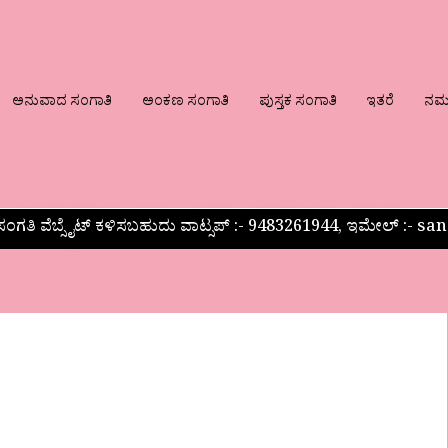
ಅನುವಾದ ಸಂಗಾತಿ
ಅಂಕಣ ಸಂಗಾತಿ
ಪುಸ್ತಕ ಸಂಗಾತಿ
ಇತರೆ
ನಮ್ಮ
ಂಗತಿ ವೆಬ್ಸೈಟ್ ಕಳಿಸಬಹುದು ವಾಟ್ಸಪ್‌ :- 9483261944, ಇಮೇಲ್ :-