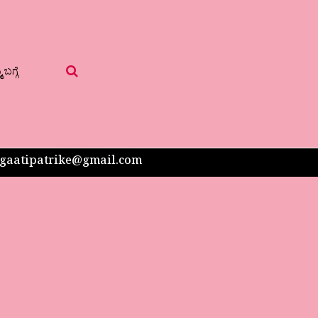
 ಬಗ್ಗೆ
 sangaatipatrike@gmail.com