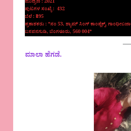
ಮುದ್ರಣ : 2021
ಪುಟಗಳ ಸಂಖ್ಯೆ : 432
ಬೆಲೆ : ₹395
ಪ್ರಕಾಶಕರು : *ನಂ 53, ಶ್ಯಾಮ್ ಸಿಂಗ್ ಕಾಂಪ್ಲೆಕ್ಸ್, ಗಾಂಧೀಬಜಾರ
ಬಸವನಗುಡಿ, ಬೆಂಗಳೂರು, 560 004*
ಮಾಲಾ ಹೆಗಡೆ.