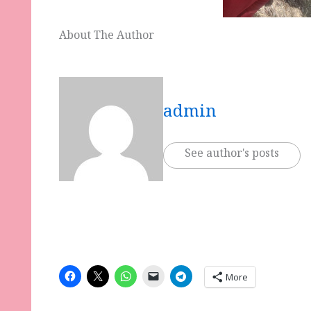
About The Author
admin
See author's posts
More