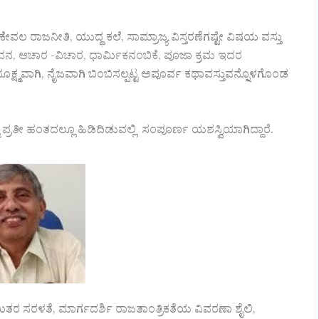
ರಾಜನೀತಿ, ಯುದ್ಧ ಕಲೆ, ಸಾಮ್ರಾಜ್ಯ ವಿಸ್ತರಣೆಗಷ್ಟೇ ವಿಷಯ ವಸ್ತು
ನ, ಆಚಾರ -ವಿಚಾರ, ಧಾರ್ಮಿಕನಂಬಿಕೆ, ಪೂಜಾ ಕ್ರಮ ಇದರ
್ಷ್ಮವಾಗಿ, ನೈಜವಾಗಿ ಬಿಂಬಿಸಲ್ಪಟ್ಟ ಅಪೂರ್ವ ಕಥಾವಸ್ತುವನ್ನೊಳಗೊಂಡ
ರತೀ ಹಂತದಲ್ಲೂ ಹಿಡಿದಿಡುವಲ್ಲಿ ಸಂಪೂರ್ಣ ಯಶಸ್ವಿಯಾಗಿದ್ದಾರೆ.
, ಸಭಾಯಿತರ ಸರಳತೆ, ಮಾರ್ಗದರ್ಶಿ ರಾಜತಾಂತ್ರಿಕತೆಯ ವಿವರಣಾ ಶೈಲಿ,