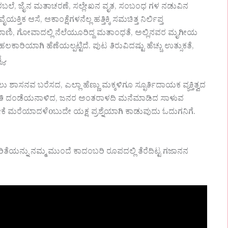
ಿತ್ವದ ಶಬಲೆ, ಜೈನ ಮತಾಚರಣೆ, ಸಲ್ಲೇಖನ ವೃತ, ಸಂಬಂಧ ಗಳ ನಡುವಿನ
ಸೆ, ಆಕಾಂಕ್ಷೆಗಳನೆಲ್ಲ ಹತ್ತಿಕ್ಕಿ ಸಮಚಿತ್ತ ನಿರ್ಲಿಪ್ತ
ಾಣಿ, ಗೋವಾದಲ್ಲಿ ನೆಲೆಯೂರಿದ್ದ ಮತಾಂಧತೆ, ಅಲ್ಲಿನವರ ಮೃಗೀಯ
ಲಕಾರಿಯಾಗಿ ಹೆಣೆಯಲ್ಪಟ್ಟಿದೆ. ಪುಟ ತಿರುವಿದಷ್ಟು ಹೆಚ್ಚು ಉತ್ಸುಕತೆ,
್ಯ.
ು ಶಾಸನವ ಬರೆಸದ, ಎಲ್ಲಾ ಹೆಣ್ಣು ಮಕ್ಕಳಿಗೂ ಸ್ಫೂರ್ತಿದಾಯಕ ವ್ಯಕ್ತಿತ್ವದ
ರಾವತಿ ದಂಡೆಯನಾಳಿದ, ಜನರ ಅಂತರಾಳದಿ ಮನೆಮಾಡಿದ ಸಾಳುವ
ೆ ಮರೆಯಾದಳೆoಬುದೇ ಯಕ್ಷ ಪ್ರಶ್ನೆಯಾಗಿ ಕಾಡುವುದು ಓದುಗನಿಗೆ.
್ನು ನಮ್ಮ ಮುಂದೆ ಕಾದಂಬರಿ ರೂಪದಲ್ಲಿ ತೆರೆದಿಟ್ಟ ಗಜಾನನ