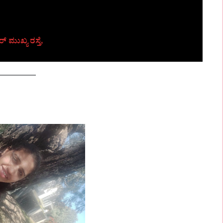
್ ಮುಖ್ಯ ರಸ್ತೆ,