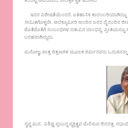
ತೆರೆದಿಟ್ಟ ಅಪರೂಪದ ಚಾರಿತ್ರಿಕ ಕೃತಿ ಇದಾಗಿದೆ.
ಇದರ ವಿಶೇಷತೆಯೆಂದರೆ, ಐತಿಹಾಸಿಕ ಕಾದಂಬರಿಯಾಗಿದ್ದೂ ಕೇವಲ 
ಸೀಮಿತಗೊಳ್ಳದೇ, ಅದಕ್ಕೂಮೀರಿ ಅಂದಿನ ಜನರ ದೈನಂದಿನ ಜೀವ
ಜೊತೆಜೊತೆಗೆ ಸಂಬಂಧಗಳ ನಡುವಿನ ಬಾಂಧವ್ಯ, ಪ್ರೀತಿಯನ್ನೂ ಸೂಕ
ಬರಹವಾಗಿದ್ದುದು.
ಮನೋಜ್ಞ ಪಾತ್ರ ಚಿತ್ರಣಗಳ ಮೂಲಕ ಶರ್ಮರವರು ಓದುಗನನ್ನು ಪ್
ಸ್ವಚ್ಛ ಮನ, ವಿಶಿಷ್ಟ ಪ್ರಬುದ್ಧ ವ್ಯಕ್ತಿತ್ವವ ಮೆರೆಸುವ ಜಿನದತ್ತ