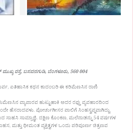
ರ್ ಮುಖ್ಯ ರಸ್ತೆ, ಬಸವನಗುಡಿ, ಬೆಂಗಳೂರು, 560 004
ರ್ವ, ಐತಿಹಾಸಿಕ ಕಥನ ಕಾದಂಬರಿ ಈ ಕರಿಮೆಣಸಿನ ರಾಣಿ
ಮೆಣಸಿನ ವ್ಯಾಪಾರವ ಹುಟ್ಟುಹಾಕಿ ಅದರ ರಫ್ತು ವ್ಯವಹಾರದಿಂದ
ದೇ ಹೆಸರಾದವಳು. ಪೋರ್ಚುಗೀಸರ ಪಾಲಿಗೆ ಸಿಂಹಸ್ವಪ್ನವಾಗಿದ್ದು,
 ಸಾಹಸಿ ಸಾಮ್ರಾಜ್ಞಿ. ದಕ್ಷಿಣ ಕೊಂಕಣ, ಮಲೆನಾಡನ್ನು 54 ವರ್ಷಗಳ
ಸಾಹಸ, ಮತ್ತು ಧೀಮಂತ ವ್ಯಕ್ತಿತ್ವಗಳ ಒಂದು ಪರಿಪೂರ್ಣ ಚಿತ್ರಣವ