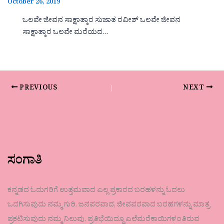
October 26, 2019
ಒಲವೇ ಜೀವನ ಸಾಕ್ಷಾತ್ಕಾರ ಸುಜಾತ ರವೀಶ್ ಒಲವೇ ಜೀವನ
ಸಾಕ್ಷಾತ್ಕಾರ ಒಲವೇ ಮರೆಯದ…
PREVIOUS
NEXT
ಸಂಗಾತಿ
ಕನ್ನಡದ ಓದುಗರಿಗೆ ಉತ್ತಮವಾದ ಎಲ್ಲ ಪ್ರಕಾರದ ಬರಹಳನ್ನು ಓದಲು
ಒದಗಿಸುವುದು ನಮ್ಮ ಗುರಿ. ಜನಪರವಾದ, ಜೀವಪರವಾದ ಬರಹಗಳನ್ನು ಮಾತ್ರ
ಪ್ರಕಟಿಸುವುದು ನಮ್ಮ ನಿಲುವು. ಪ್ರತಿಭೆಯಿದ್ದೂ ಎಲೆಮರೆಕಾಯಿಗಳಂತಿರುವ