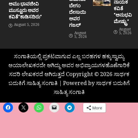
ನಾಯಕ
ಅಮು ಭಾವಜೀವಿ
ಬೇಗಂ
ಕವಿತೆ
ಮುಸ್ಟೂರು ಅವರ
ದೇಸಾಯಿ
“ಅನುಭವಿ
ಕವಿತೆ”ಕಾಡಿಸದಿರು”
ಅವರ
ಮೇಷ್ಟ್ರು”
ಗಜಲ್
August 5, 2026
August
August
5, 2026
5, 2026
ಸಂಗಾತಿಯಲ್ಲಿ ಪ್ರಕಟವಾಗುವ ಎಲ್ಲ ಬರಹಗಳ ಹಕ್ಕುಸ್ವಾಮ್ಯ
ಆಯಾಲೇಖಕರದೇ ಆಗಿದ್ದು ಅವರ ಅಭಿಪ್ರಾಯಗಳಹೊಣೆಗಾರಿಕೆ
ಸದರಿ ಲೇಖಕರದೆ ಆಗಿರುತ್ತದೆ Copyright © 2026 ಸಾರ್ಥಕ
ಬದುಕಿಗೆ ಸಾಹಿತ್ಯ ಸಂಗಾತಿ | Powered by ಸಾರ್ಥಕ ಬದುಕಿಗೆ
ಸಾಹಿತ್ಯ ಸಂಗಾತಿ
More