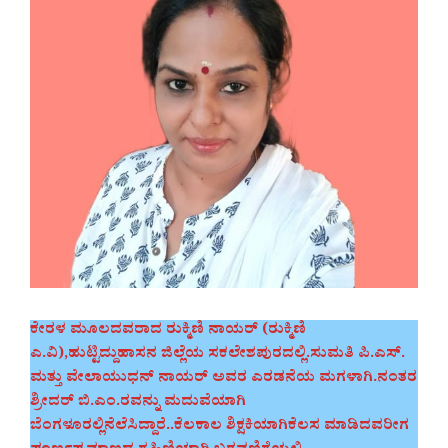
ಕೇರಳ ಮೂಲದವರಾದ ರುಕ್ಮಿಣಿ ನಾಯರ್ (ರುಕ್ಮಿಣಿ
ಎ.ವಿ),ಹುಟ್ಟಿದ್ದುಹಾಸನ ಜಿಲ್ಲೆಯ ಸಕಲೇಶಪುರದಲ್ಲಿ.ಸುಮತಿ ಪಿ.ಎಸ್.
ಮತ್ತು ವೇಲಾಯುಧನ್ ನಾಯರ್ ಅವರ ಎರಡನೆಯ ಮಗಳಾಗಿ.ನಂತರ
ಶ್ರೀದರ್ ಬಿ.ಎಂ.ರವನ್ನು ಮದುವೆಯಾಗಿ
ಬೆಂಗಳೂರಲ್ಲಿನೆಲೆಸಿದ್ದಾರೆ..ಕೆಲಕಾಲ ಶಿಕ್ಷಕಿಯಾಗಿಕೆಲಸ ಮಾಡಿದವರೀಗ