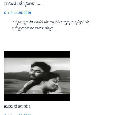
ಶಾನಿಯ ಡೆಸ್ಕಿನಿಂದ…….
October 26, 2019
ನನ್ನ ಬಾಲ್ಯದ ದೀಪಾವಳಿ ಚಂದ್ರಾವತಿ ಬಡ್ಡಡ್ಕ ನನ್ನ ಪ್ರೀತಿಯ
ನಿಮ್ಮೆಲ್ಲರಿಗೂ ದೀಪಾವಳಿ ಹಬ್ಬದ…
ಕಾಡುವ ಹಾಡು!