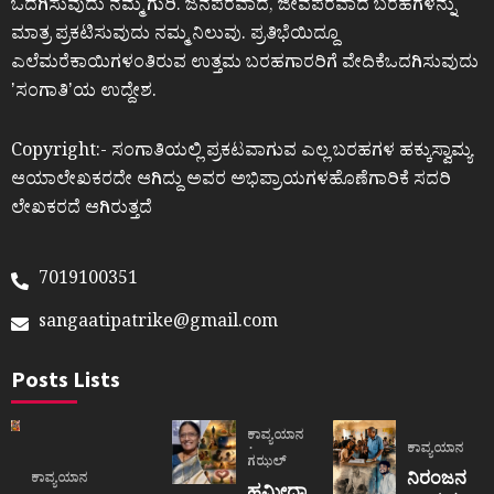
ಒದಗಿಸುವುದು ನಮ್ಮ ಗುರಿ. ಜನಪರವಾದ, ಜೀವಪರವಾದ ಬರಹಗಳನ್ನು
ಮಾತ್ರ ಪ್ರಕಟಿಸುವುದು ನಮ್ಮ ನಿಲುವು. ಪ್ರತಿಭೆಯಿದ್ದೂ
ಎಲೆಮರೆಕಾಯಿಗಳಂತಿರುವ ಉತ್ತಮ ಬರಹಗಾರರಿಗೆ ವೇದಿಕೆಒದಗಿಸುವುದು
ʼಸಂಗಾತಿʼಯ ಉದ್ದೇಶ.
Copyright:- ಸಂಗಾತಿಯಲ್ಲಿ ಪ್ರಕಟವಾಗುವ ಎಲ್ಲ ಬರಹಗಳ ಹಕ್ಕುಸ್ವಾಮ್ಯ
ಆಯಾಲೇಖಕರದೇ ಆಗಿದ್ದು ಅವರ ಅಭಿಪ್ರಾಯಗಳಹೊಣೆಗಾರಿಕೆ ಸದರಿ
ಲೇಖಕರದೆ ಆಗಿರುತ್ತದೆ
7019100351
sangaatipatrike@gmail.com
Posts Lists
ಕಾವ್ಯಯಾನ
ಕಾವ್ಯಯಾನ
ಗಝಲ್
ನಿರಂಜನ
ಕಾವ್ಯಯಾನ
ಹಮೀದಾ