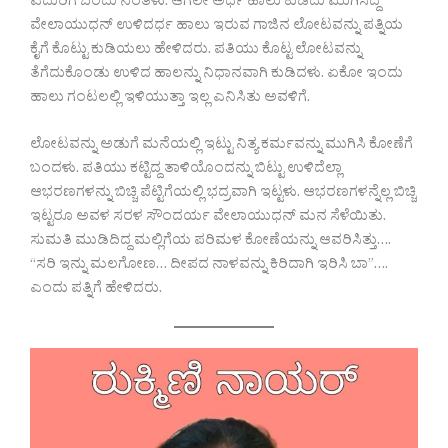
ಎದುರಿಗೆ ಬಂದು ನಿಂತಳು. ಆಗಲೇ ಅರ್ಧ ಹಾಲು ಕುಡಿದು ಮುಗಿಸಿದ್ದ
ವೇಲಾಯುಧನ್ ಉಳಿದರ್ಧ ಹಾಲು ಇರುವ ಗಾಜಿನ ಲೋಟವನ್ನು ಪತ್ನಿಯ
ಕೈಗೆ ಕೊಟ್ಟು ಕುಡಿಯಲು ಹೇಳಿದರು. ಪತಿಯು ಕೊಟ್ಟ ಲೋಟವನ್ನು
ತೆಗೆದುಕೊಂಡು ಉಳಿದ ಹಾಲನ್ನು ನಿಧಾನವಾಗಿ ಕುಡಿದಳು. ಏಕೋ ಇಂದು
ಹಾಲು ಗಂಟಲಲ್ಲಿ ಇಳಿಯುತ್ತಾ ಇಲ್ಲ ಎನಿಸಿತು ಅವಳಿಗೆ.
ಲೋಟವನ್ನು ಅಡುಗೆ ಮನೆಯಲ್ಲಿ ಇಟ್ಟು ನಿತ್ಯ ಕರ್ಮವನ್ನು ಮುಗಿಸಿ ಕೋಣೆಗೆ
ಬಂದಳು. ಪತಿಯು ಕಟ್ಟಿದ್ದ ತಾಳಿಯೊಂದನ್ನು ಬಿಟ್ಟು ಉಳಿದೆಲ್ಲಾ
ಆಭರಣಗಳನ್ನು ಬಿಚ್ಚಿ ಪೆಟ್ಟಿಗೆಯಲ್ಲಿ ಭದ್ರವಾಗಿ ಇಟ್ಟಳು. ಆಭರಣಗಳನ್ನೆಲ್ಲ ಬಿಚ್ಚಿ
ಇಟ್ಟರೂ ಅವಳ ಸರಳ ಸೌಂದರ್ಯ ವೇಲಾಯುಧನ್ ಮನ ಸೆಳೆಯಿತು.
ಸುಮತಿ ಮುಡಿದಿದ್ದ ಮಲ್ಲಿಗೆಯ ಪರಿಮಳ ಕೋಣೆಯನ್ನು ಆವರಿಸಿತ್ತು….
“ಸರಿ ಇನ್ನು ಮಲಗೋಣ… ದೀಪದ ನಾಳವನ್ನು ಕಿರಿದಾಗಿ ಇರಿಸಿ ಬಾ”….
ಎಂದು ಪತ್ನಿಗೆ ಹೇಳಿದರು.