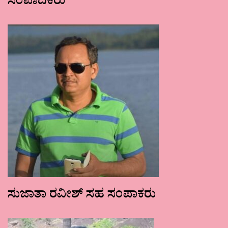
ಸಂಪಾದಕರು
ಸುಜಾತಾ ರವೀಶ್ ಸಹ ಸಂಪಾಕರು