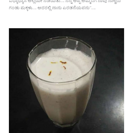
ವಿಧ್ಯಾಭ್ಯಾಸ ಅಲ್ಲಿಯೇ ನಡೆಯಿತು…. ನನ್ನ ಅಪ್ಪ ಅಮ್ಮನಿಗೆ ನಾವು ನಾಲ್ವರು
ಗಂಡು ಮಕ್ಕಳು…. ಅದರಲ್ಲಿ ನಾನು ಎರಡನೆಯವನು”….