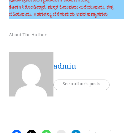
ಪೂರ್ಣಪ್ರಮಾಣದ ಗೃಹಿಣಿಯಾಗಿ ಬರವಣಿಗೆಯಲ್ಲಿ
ತೊಡಗಿಸಿಕೊಂಡಿದ್ದಾರೆ. ಪುಸ್ತಕ ಓದುವುದು-ಬರೆಯುವುದು, ಚಿತ್ರ
ಬಿಡಿಸುವುದು. ಗಿಡಗಳನ್ನು ಬೆಳೆಸುವುದು ಇವರ ಹವ್ಯಾಸಗಳು
About The Author
admin
See author's posts