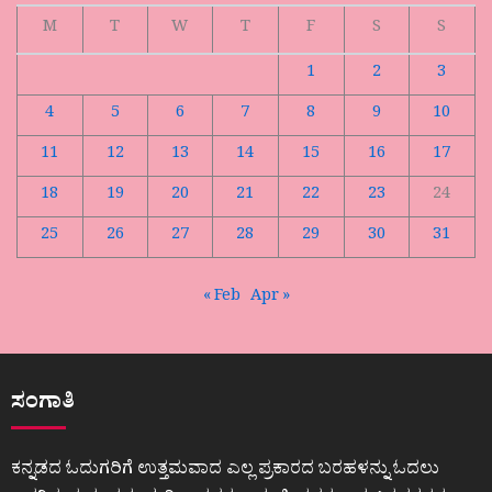
M
T
W
T
F
S
S
1
2
3
4
5
6
7
8
9
10
11
12
13
14
15
16
17
18
19
20
21
22
23
24
25
26
27
28
29
30
31
« Feb
Apr »
ಸಂಗಾತಿ
ಕನ್ನಡದ ಓದುಗರಿಗೆ ಉತ್ತಮವಾದ ಎಲ್ಲ ಪ್ರಕಾರದ ಬರಹಳನ್ನು ಓದಲು