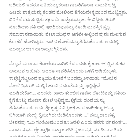
ಬದಿಯಲ್ಲಿ ಇದ್ದರೂ ಪತಿಯನ್ನು ಕಂಡು ಗಾಬರಿಗೊಂಡ ಸುಮತಿ ಬಟ್ಟೆ
ಹಿಡಿದು ಪಾತ್ರೆಯನ್ನು ಕೆಂಡದ ಮೇಲಿಂದ ತೆಗೆಯದೇ ಕೈಯಿಂದ ಮುಟ್ಟಿದ್ದಳು.
ಬಿಸಿಗೆ ಬೆರಳು ಸುಟ್ಟಿತು ತಕ್ಷಣವೇ ಪಾತ್ರೆಯನ್ನು ಹಾಗೇ ಬಿಟ್ಟಳು. ತಿರುಗಿ
ನೋಡಿದಳು ಪತಿ ಅಲ್ಲಿ ಇಲ್ಲದಿರುವುದನ್ನು ನೋಡಿ ಮನಸ್ಸಿಗೆ ಸ್ವಲ್ಪ
ಸಮಾಧಾನವಾಯಿತು. ವೇಲಾಯುಧನ್ ಆಗಲೇ ಅಲ್ಲಿಂದ ಪುನಃ ಮಲಗುವ
ಕೋಣೆಗೆ ಹೋಗಿದ್ದರು. ಗಾಜಿನ ಲೋಟವನ್ನು ತೆಗೆದುಕೊಂಡು ಅದರಲ್ಲಿ
ಮುಕ್ಕಾಲು ಭಾಗ ಹಾಲನ್ನು ಬಗ್ಗಿಸಿದಳು.
ಮೆಲ್ಲನೆ ಮಲಗುವ ಕೋಣೆಯ ಬಾಗಿಲಿಗೆ ಬಂದಳು. ಕೈ ಕಾಲುಗಳಲ್ಲಿ ನಡುಕದ
ಅನುಭವ ಆಯಿತು. ಆದರೂ ಸಾವರಿಸಿಕೊಂಡು ಒಳಗೆ ಅಡಿಯಿಟ್ಟಳು.
ಕಾಲ್ಗೆಜ್ಜೆ ಸದ್ದಿನಿಂದ ಪತ್ನಿಯು ಕೋಣೆಗೆ ಬಂದದ್ದು ತಿಳಿಯಿತು. “ಮೇಜಿನ
ಮೇಲೆ ನಿನಗಾಗಿ ಮಲ್ಲಿಗೆ ಹೂವಿನ ದಂಡೆಯನ್ನು ಇಟ್ಟಿದ್ದೇನೆ
ಮುಡಿದುಕೋ…. ಎಂದರು. ಹಾಲು ತುಂಬಿದ ಗಾಜಿನ ಲೋಟವನ್ನು ಪತಿಯ
ಕೈಗೆ ಕೊಟ್ಟು ಮೇಜಿನ ಮೇಲೆ ಇಟ್ಟಿದ್ದ ಮಲ್ಲಿಗೆಯ ದಂಡೆಯನ್ನು
ತೆಗೆದುಕೊಂಡು ಅರ್ಧ ಶ್ರೀ ಕೃಷ್ಣನ ವಿಗ್ರಹಕ್ಕೆ ಹಾರ ಹಾಕಿ ಕಣ್ಣುಗಳನ್ನು
ಬಿಗಿಯಾಗಿ ಮುಚ್ಚಿ, ಕೈ ಮುಗಿದು ಬೇಡಿಕೊಂಡಳು….” ನಮ್ಮ ದಾಂಪತ್ಯ
ಜೀವನವು ಸುಖ ಸಂತೋಷದಿಂದ ಕೂಡಿರಲಿ ಎಂದು ಹರಸು ಭಗವಂತ”….
ಎಂದು ಮನದಲ್ಲೇ ಪ್ರಾರ್ಥಿಸುತ್ತಾ ಉಳಿದಿದ್ದ ಹೂವನ್ನು ಮುಡಿದು ಪತಿಯ