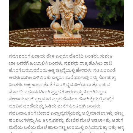
ವಧೂವರರಿಗೆ ವಿದಾಯ ಹೇಳಿ ಎಲ್ಲರೂ ಹೊರಟು ನಿಂತರು. ಸುಮತಿ
ಬಾಗಿಲವರೆಗೆ ಹಿಂಬಾಲಿಸಿ ಬಂದಳು. ನವವಧು ರಾತ್ರಿ ಹೊಸಿಲು ದಾಟಿ
ಹೊರಗೆ ಬರಬಾರದೆಂದು ಅಕ್ಕ ಕಣ್ಸನ್ನೆಯಲ್ಲಿ ಹೇಳಿದಳು. ಸರಿ ಎಂಬಂತೆ
ಅವಳು ಬಾಗಿಲ ಬಳಿ ನಿಂತು ಎಲ್ಲರೂ ಮರೆಯಾಗುವುದನ್ನು ನೋಡುತ್ತಾ
ನಿಂತಳು. ಅಕ್ಕ ಹಾಗೂ ಜೊತೆಗೆ ಬಂದಿದ್ದ ಮಹಿಳೆಯರು ಹೊರಡುವ
ಮೊದಲೇ ವಧೂವರರಿಗಾಗಿ ಪ್ರಸ್ತದ ಕೋಣೆಯನ್ನು ಸಿಂಗರಿಸಿದ್ದರು.
ವೇಲಾಯುಧನ್ ಸ್ವಲ್ಪ ದೂರ ಎಲ್ಲರ ಜೊತೆಗೂ ಹೋಗಿ ಕೈಯಲ್ಲಿ ಮಲ್ಲಿಗೆ
ಹೂವಿನ ದಂಡೆಯನ್ನು ಹಿಡಿದು ಮನೆಗೆ ಹಿಂತಿರುಗಿ ಬಂದರು.
ನವವಿವಾಹಿತರಿಗೆ ಬೇಕಾದ ಎಲ್ಲಾ ವ್ಯವಸ್ಥೆಯನ್ನು ಅಲ್ಲಿ ಮಾಡಲಾಗಿತ್ತು. ಹಣ್ಣು
ಹಂಪಲುಗಳನ್ನು ಸಿಹಿ ತಿನಿಸುಗಳನ್ನು ಮೇಜಿನ ಮೇಲೆ ಇಡಲಾಗಿತ್ತು. ಅಡುಗೆ
ಮನೆಯ ಒಲೆಯ ಮೇಲೆ ಹಾಲು ಸಣ್ಣ ಉರಿಯಲ್ಲಿ ಬಿಸಿಯಾಗುತ್ತಾ ಇತ್ತು. ಅಕ್ಕ