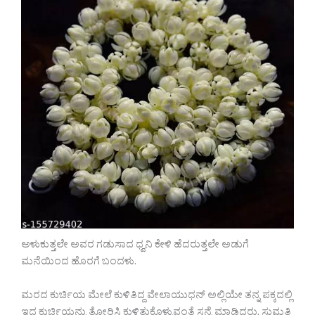
ಅಳುಕುತ್ತಲೇ ಅವರ ಗಡುಸಾದ ಧ್ವನಿ ಕೇಳಿ ಹೆದರುತ್ತಲೇ ಅಡುಗೆ
ಮನೆಯಿಂದ ಹೊರಗೆ ಬಂದಳು.
ಮರದ ಕುರ್ಚಿಯ ಮೇಲೆ ಕುಳಿತಿದ್ದ ವೇಲಾಯುಧನ್ ಅಲ್ಲಿಯೇ ತನ್ನ ಪಕ್ಕದಲ್ಲಿ
ಇದ್ದ ಕುರ್ಚಿಯನ್ನು ತೋರಿಸಿ ಕುಳಿತುಕೊಳ್ಳುವಂತೆ ಸನ್ನೆ ಮಾಡಿದರು. ಸುಮತಿ