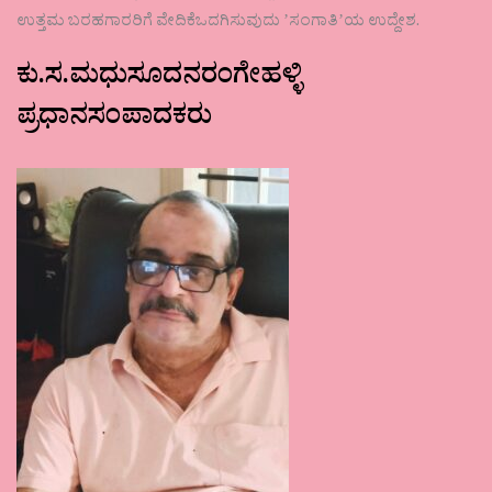
ಉತ್ತಮ ಬರಹಗಾರರಿಗೆ ವೇದಿಕೆಒದಗಿಸುವುದು ʼಸಂಗಾತಿʼಯ ಉದ್ದೇಶ.
ಕು.ಸ.ಮಧುಸೂದನರಂಗೇಹಳ್ಳಿ
ಪ್ರಧಾನಸಂಪಾದಕರು