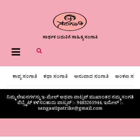
ಸಾರ್ಥಕ ಬದುಕಿಗೆ ಸಾಹಿತ್ಯ ಸಂಗಾತಿ
Menu
ಕಾವ್ಯ ಸಂಗಾತಿ
ಕಥಾ ಸಂಗಾತಿ
ಅನುವಾದ ಸಂಗಾತಿ
ಅಂಕಣ ಸಂಗಾ
ನಿಮ್ಮ ಲೇಖನಗಳನ್ನು ಇ-ಮೇಲ್ ಅಥವಾ ವಾಟ್ಸಪ್ ಮುಖಾಂತರ ನಮ್ಮ ಸಂಗತಿ
ವೆಬ್ಸೈಟ್ ಕಳಿಸಬಹುದು ವಾಟ್ಸಪ್‌ :- 9483261944, ಇಮೇಲ್ :-
sangaatipatrike@gmail.com