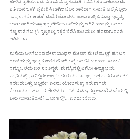
ಹೇಳಿದ ಪ್ರತಿಯೊಂದು ವಿಷಯವನ್ನು ಸುಮತಿ ನೆನಪಿಗೆ ತಂದುಕೊಂಡಳು.
ಪತಿ ಮನೆ ಒಳಗೆ ಪ್ರವೇಶಿಸಿ ಬಾಗಿಲ ಚಿಲಕ ಹಾಕಿದಾಗ ಸುಮತಿ ಅಲ್ಲಿ ನಿಲ್ಲಲು
ಸಾಧ್ಯವಾಗದೇ ಅಡುಗೆ ಮನೆಗೆ ಹೋದಳು. ಹಾಲು ಉಕ್ಕಿ ಬರುತ್ತಾ ಇದ್ದದ್ದು
ಕಂಡು ಉರಿಯುತ್ತಾ ಇದ್ದ ಸೌದೆಯ ಒಲೆಯನ್ನು ಆರಿಸಿ ಹಾಲನ್ನು ಒಂದು
ಸಣ್ಣ ಪಾತ್ರೆಗೆ ಬಗ್ಗಿಸಿ ಸ್ವಲ್ಪ ಕಲ್ಲು ಸಕ್ಕರೆ ಬೆರೆಸಿ ಕುಡಿಯಲು ಹದವಾಗುವಂತೆ
ಆರಿಸಿದಳು.
ಮನೆಯ ಒಳಗೆ ಬಂದ ವೇಲಾಯುಧನ್ ಮೇಜಿನ ಮೇಲೆ ಮಲ್ಲಿಗೆ ಹೂವಿನ
ದಂಡೆಯನ್ನು ಇಟ್ಟು ಕೋಣೆಗೆ ಹೋಗಿ ಬಟ್ಟೆ ಬದಲಿಸಿ ಬಂದರು. ಸುಮತಿ
ಇನ್ನೂ ಒಲೆಯ ಬಳಿ ನಿಂತಿದ್ದಳು. ಮನಸ್ಸಿನಲ್ಲಿ ಏನೋ ಅವ್ಯಕ್ತ ಭಯ.
ಮನೆಯಲ್ಲಿ ನಾವಿಬ್ಬರೇ ಅಲ್ಲದೇ ಬೇರೆ ಯಾರೂ ಇಲ್ಲ. ಅಕ್ಕನಾದರೂ ಜೊತೆಗೆ
ಇರಬಹುದಿತ್ತು ಅಲ್ಲವೇ? ಎಂದು ಯೋಚಿಸುತ್ತಾ ಇರುವಾಗಲೇ
ವೇಲಾಯುಧನ್ ಬಂದು ಕೇಳಿದರು…. “ಸುಮತಿ ಇನ್ನೂ ಅಡುಗೆ ಮನೆಯಲ್ಲಿ
ಏನು ಮಾಡುತ್ತಿರುವೆ?…. ಬಾ ಇಲ್ಲಿ”….ಎಂದು ಕರೆದರು.