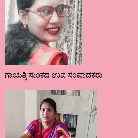
ಗಾಯತ್ರಿ ಸುಂಕದ ಉಪ ಸಂಪಾದಕರು