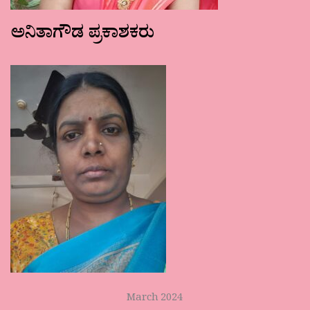
ಅನಿತಾಗೌಡ ಪ್ರಕಾಶಕರು
March 2024