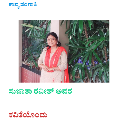
ಕಾವ್ಯ ಸಂಗಾತಿ
ಸುಜಾತಾ ರವೀಶ್ ಅವರ
ಕವಿತೆಯೊಂದು