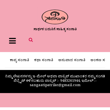
ಸಾರ್ಥಕ ಬದುಕಿಗೆ ಸಾಹಿತ್ಯ ಸಂಗಾತಿ
Menu
ಕಾವ್ಯ ಸಂಗಾತಿ
ಕಥಾ ಸಂಗಾತಿ
ಅನುವಾದ ಸಂಗಾತಿ
ಅಂಕಣ ಸಂಗಾ
ನಿಮ್ಮ ಲೇಖನಗಳನ್ನು ಇ-ಮೇಲ್ ಅಥವಾ ವಾಟ್ಸಪ್ ಮುಖಾಂತರ ನಮ್ಮ ಸಂಗತಿ
ವೆಬ್ಸೈಟ್ ಕಳಿಸಬಹುದು ವಾಟ್ಸಪ್‌ :- 9483261944, ಇಮೇಲ್ :-
sangaatipatrike@gmail.com