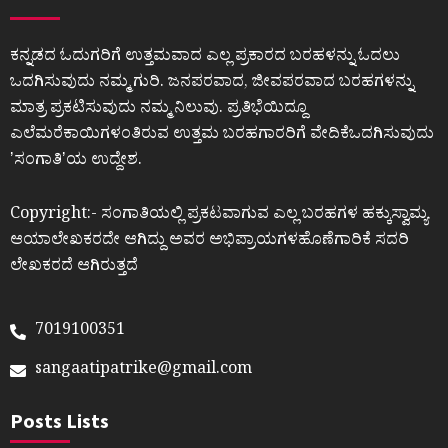
ಕನ್ನಡದ ಓದುಗರಿಗೆ ಉತ್ತಮವಾದ ಎಲ್ಲ ಪ್ರಕಾರದ ಬರಹಳನ್ನು ಓದಲು
ಒದಗಿಸುವುದು ನಮ್ಮ ಗುರಿ. ಜನಪರವಾದ, ಜೀವಪರವಾದ ಬರಹಗಳನ್ನು
ಮಾತ್ರ ಪ್ರಕಟಿಸುವುದು ನಮ್ಮ ನಿಲುವು. ಪ್ರತಿಭೆಯಿದ್ದೂ
ಎಲೆಮರೆಕಾಯಿಗಳಂತಿರುವ ಉತ್ತಮ ಬರಹಗಾರರಿಗೆ ವೇದಿಕೆಒದಗಿಸುವುದು
ʼಸಂಗಾತಿʼಯ ಉದ್ದೇಶ.
Copyright:- ಸಂಗಾತಿಯಲ್ಲಿ ಪ್ರಕಟವಾಗುವ ಎಲ್ಲ ಬರಹಗಳ ಹಕ್ಕುಸ್ವಾಮ್ಯ
ಆಯಾಲೇಖಕರದೇ ಆಗಿದ್ದು ಅವರ ಅಭಿಪ್ರಾಯಗಳಹೊಣೆಗಾರಿಕೆ ಸದರಿ
ಲೇಖಕರದೆ ಆಗಿರುತ್ತದೆ
7019100351
sangaatipatrike@gmail.com
Posts Lists