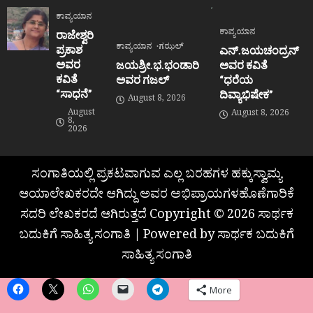
ಕಾವ್ಯಯಾನ
ಕಾವ್ಯಯಾನ
ರಾಜೇಶ್ವರಿ
ಕಾವ್ಯಯಾನ
ಗಝಲ್
ಪ್ರಕಾಶ
ಎನ್.ಜಯಚಂದ್ರನ್
ಅವರ
ಜಯಶ್ರೀ.ಭ.ಭಂಡಾರಿ
ಅವರ ಕವಿತೆ
ಕವಿತೆ
ಅವರ ಗಜಲ್
“ಧರೆಯ
“ಸಾಧನೆ”
ದಿವ್ಯಾಭಿಷೇಕ”
August 8, 2026
August
August 8, 2026
8,
2026
ಸಂಗಾತಿಯಲ್ಲಿ ಪ್ರಕಟವಾಗುವ ಎಲ್ಲ ಬರಹಗಳ ಹಕ್ಕುಸ್ವಾಮ್ಯ
ಆಯಾಲೇಖಕರದೇ ಆಗಿದ್ದು ಅವರ ಅಭಿಪ್ರಾಯಗಳಹೊಣೆಗಾರಿಕೆ
ಸದರಿ ಲೇಖಕರದೆ ಆಗಿರುತ್ತದೆ Copyright © 2026 ಸಾರ್ಥಕ
ಬದುಕಿಗೆ ಸಾಹಿತ್ಯ ಸಂಗಾತಿ | Powered by ಸಾರ್ಥಕ ಬದುಕಿಗೆ
ಸಾಹಿತ್ಯ ಸಂಗಾತಿ
More