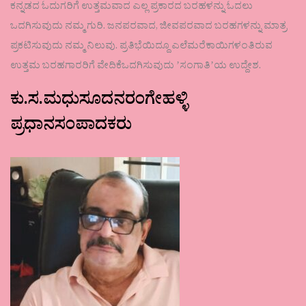
ಕನ್ನಡದ ಓದುಗರಿಗೆ ಉತ್ತಮವಾದ ಎಲ್ಲ ಪ್ರಕಾರದ ಬರಹಳನ್ನು ಓದಲು
ಒದಗಿಸುವುದು ನಮ್ಮ ಗುರಿ. ಜನಪರವಾದ, ಜೀವಪರವಾದ ಬರಹಗಳನ್ನು ಮಾತ್ರ
ಪ್ರಕಟಿಸುವುದು ನಮ್ಮ ನಿಲುವು. ಪ್ರತಿಭೆಯಿದ್ದೂ ಎಲೆಮರೆಕಾಯಿಗಳಂತಿರುವ
ಉತ್ತಮ ಬರಹಗಾರರಿಗೆ ವೇದಿಕೆಒದಗಿಸುವುದು ʼಸಂಗಾತಿʼಯ ಉದ್ದೇಶ.
ಕು.ಸ.ಮಧುಸೂದನರಂಗೇಹಳ್ಳಿ
ಪ್ರಧಾನಸಂಪಾದಕರು