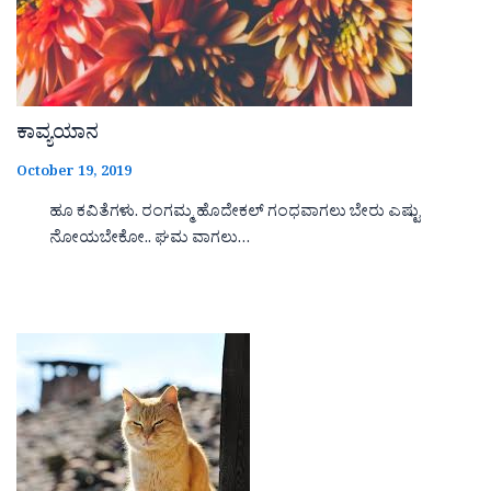
ಕಾವ್ಯಯಾನ
October 19, 2019
ಹೂ ಕವಿತೆಗಳು. ರಂಗಮ್ಮ ಹೊದೇಕಲ್ ಗಂಧವಾಗಲು ಬೇರು ಎಷ್ಟು
ನೋಯಬೇಕೋ.. ಘಮ ವಾಗಲು…