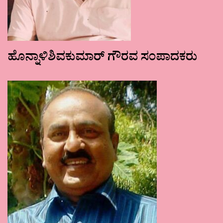
ಹೊನ್ನಾಳಿಶಿವಕುಮಾರ್ ಗೌರವ ಸಂಪಾದಕರು