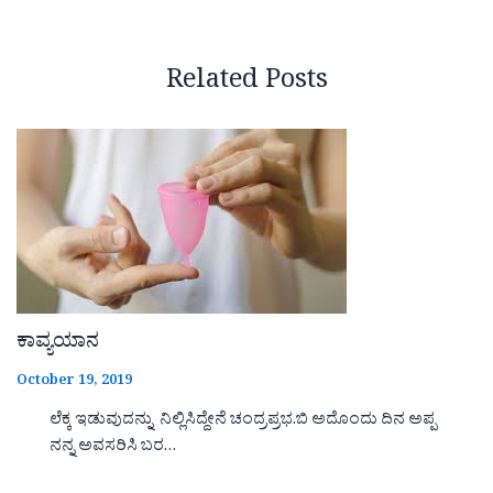
Related Posts
ಕಾವ್ಯಯಾನ
October 19, 2019
ಲೆಕ್ಕ ಇಡುವುದನ್ನು ನಿಲ್ಲಿಸಿದ್ದೇನೆ ಚಂದ್ರಪ್ರಭ.ಬಿ ಅದೊಂದು ದಿನ ಅಪ್ಪ
ನನ್ನ ಅವಸರಿಸಿ ಬರ…