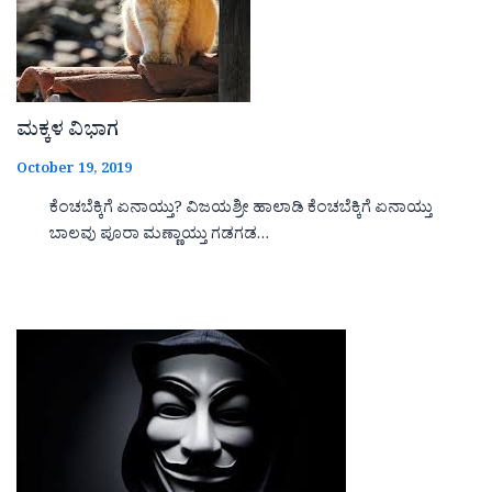
ಮಕ್ಕಳ ವಿಭಾಗ
October 19, 2019
ಕೆಂಚಬೆಕ್ಕಿಗೆ ಏನಾಯ್ತು? ವಿಜಯಶ್ರೀ ಹಾಲಾಡಿ ಕೆಂಚಬೆಕ್ಕಿಗೆ ಏನಾಯ್ತು
ಬಾಲವು ಪೂರಾ ಮಣ್ಣಾಯ್ತು ಗಡಗಡ…