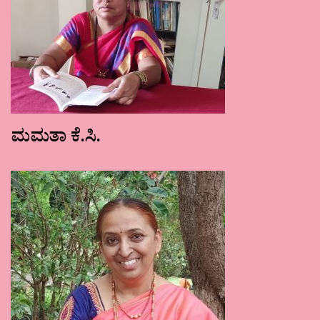
ಮಮತಾ ಕೆ.ಸಿ.