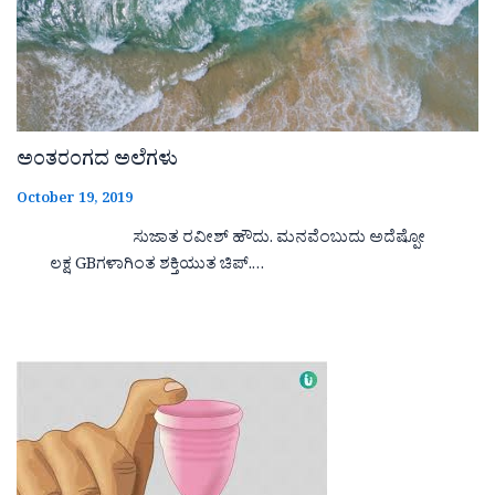
ಅಂತರಂಗದ ಅಲೆಗಳು
October 19, 2019
ಸುಜಾತ ರವೀಶ್ ಹೌದು. ಮನವೆಂಬುದು ಅದೆಷ್ಪೋ
ಲಕ್ಷ GBಗಳಾಗಿಂತ ಶಕ್ತಿಯುತ ಚಿಪ್.…