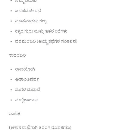
ನಮ್ಮ ಬದುಕು
ಜನಪದ ಜೀವನ
ಮಾತನಾಡುವ ಕಲ್ಲು
ಕಳ್ಳರ ಗುರು ಮತ್ತು ಇತರ ಕಥೆಗಳು
ದಶಮಂಜರಿ (ಆಯ್ದ ಕಥೆಗಳ ಸಂಕಲನ)
ಕಾದಂಬರಿ
ರಾಜಯೋಗಿ
ಅಶಾಂತಿಪರ್ವ
ಮಗಳ ಮದುವೆ
ಮಲ್ಲಿಕಾರ್ಜುನ
ನಾಟಕ
(ಆಕಾಶವಾಣಿಗಾಗಿ ತರಂಗ ರೂಪಕಗಳು)