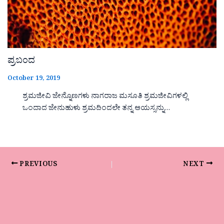
ಪ್ರಬಂದ
October 19, 2019
ಶ್ರಮಜೀವಿ ಜೇನ್ನೊಣಗಳು ನಾಗರಾಜ ಮಸೂತಿ ಶ್ರಮಜೀವಿಗಳಲ್ಲಿ
ಒಂದಾದ ಜೇನುಹುಳು ಶ್ರಮದಿಂದಲೇ ತನ್ನ ಆಯಸ್ಸನ್ನು…
PREVIOUS
NEXT