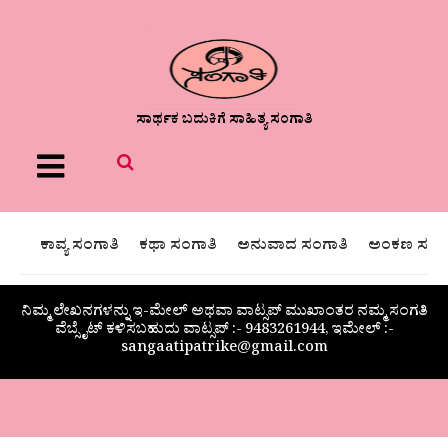
ಸಾರ್ಥಕ ಬದುಕಿಗೆ ಸಾಹಿತ್ಯ ಸಂಗಾತಿ
Menu
ಕಾವ್ಯ ಸಂಗಾತಿ
ಕಥಾ ಸಂಗಾತಿ
ಅನುವಾದ ಸಂಗಾತಿ
ಅಂಕಣ ಸಂಗಾ
ನಿಮ್ಮ ಲೇಖನಗಳನ್ನು ಇ-ಮೇಲ್ ಅಥವಾ ವಾಟ್ಸಪ್ ಮುಖಾಂತರ ನಮ್ಮ ಸಂಗತಿ
ವೆಬ್ಸೈಟ್ ಕಳಿಸಬಹುದು ವಾಟ್ಸಪ್‌ :- 9483261944, ಇಮೇಲ್ :-
sangaatipatrike@gmail.com