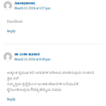
Anonymous
March 15, 2024 at 5:27 pm
Excellent
Reply
ಡಾ ವೀಣಾ ಹೂಗಾರ
March 15, 2024 at 8:58 pm
ಅತ್ಯಂತ ಪ್ರಮುಖ ಕವಿ ಸಾಹಿತಿಗಳ ಪರಿಚಯ ಮಾಡಿರುವುದು ಸಂತಸದ
ಕ್ಷಣ ಸರ್
ನಿಮ್ಮ ಶ್ರಮ ಶ್ರದ್ಧೆಯಿಂದ ಇಂತಹ ಲೇಖನಗಳ ಬರೆಯುವಿಕೆ
ಕೈಗೊಂಡಿರುವುದು ಔಚಿತ್ಯ ಹೆಮ್ಮೆಯ ವಿಷಯ
Reply