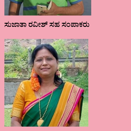
ಸುಜಾತಾ ರವೀಶ್ ಸಹ ಸಂಪಾಕರು