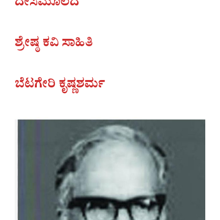
ದೇಸಿಮೂಲದ
ಶ್ರೇಷ್ಠ ಕವಿ ಸಾಹಿತಿ
ಬೆಟಗೇರಿ ಕೃಷ್ಣಶರ್ಮ