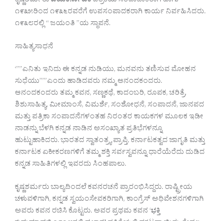
ಕೃಷ್ಣಶರ್ಮರು
ಜಯಕರ್ನಾಟಕ
ಪತ್ರಿಕೆಯ ಸಂಪಾದಾಕರಾಗಿ ಹಾಗು
೧೯೩೫ರಿಂದ ೧೯೩೬ರವರೆಗೆ ಉಪಸಂಪಾದಕರಾಗಿ ಕಾರ್ಯ ನಿರ್ವಹಿಸಿದರು.
೧೯೩೮ರಲ್ಲಿ “ ಜಯಂತಿ ”ಯ ಸ್ಥಾಪನೆ.
ಸಾಹಿತ್ಯಸಾಧನೆ
‘””ಎನಿತು ಇನಿದು ಈ ಕನ್ನಡ ನುಡಿಯು, ಮನವನು ತಣಿಸುವ ಮೋಹನ
ಸುಧೆಯು’””ಎಂದು ಹಾಡಿದವರು ನಮ್ಮ ಆನಂದಕಂದರು.
ಆನಂದಕಂದರು ತಮ್ಮ ಕವನ, ಸಣ್ಣಕಥೆ, ಕಾದಂಬರಿ, ರೂಪಕ, ಚರಿತ್ರೆ,
ಶಿಶುಸಾಹಿತ್ಯ, ಮೀಮಾಂಸೆ, ವಿಮರ್ಶೆ, ಸಂಶೋಧನೆ, ಸಂಪಾದನೆ, ಜಾನಪದ
ಮತ್ತು ಪತ್ರಿಕಾ ಸಂಪಾದನೆಗಳಂತಹ ನಿರಂತರ ಕಾಯಕಗಳ ಮೂಲಕ ಇಡೀ
ನಾಡನ್ನು ಬೆಳಗಿ ಕನ್ನಡ ನಾಡಿನ ಅಸಂಖ್ಯಾತ ಪ್ರತಿಭೆಗಳನ್ನೂ
ಹುಟ್ಟುಹಾಕಿದರು. ಭಾರತದ ಸ್ವಾತಂತ್ರ್ಯ ಪ್ರಾಪ್ತಿ, ಕರ್ನಾಟಕತ್ವದ ಜಾಗೃತಿ ಮತ್ತು
ಕರ್ನಾಟಕ ಏಕೀಕರಣಗಳಿಗೆ ತಮ್ಮ ಶಕ್ತಿ ಸರ್ವಸ್ವವನ್ನೂ ಧಾರೆಯೆರೆದು ದುಡಿದ
ಕನ್ನಡ ಸಾಹಿತಿಗಳಲ್ಲಿ ಇವರದು ಸಿಂಹಪಾಲು.
ಕೃಷ್ಣಶರ್ಮರು ಬಾಲ್ಯದಿಂದಲೆ ಕವನರಚನೆ ಪ್ರಾರಂಭಿಸಿದ್ದರು. ರಾಷ್ಟ್ರೀಯ
ಚಳುವಳಿಗಾಗಿ, ಕನ್ನಡ ಸ್ವಯಂಸೇವಕರಿಗಾಗಿ, ಕಾಂಗ್ರೆಸ್ ಅಧಿವೇಶನಗಳಿಗಾಗಿ
ಅವರು ಕವನ ರಚಿಸಿ ಕೊಟ್ಟರು. ಅವರ ಪ್ರಥಮ ಕವನ ‘
ಭಕ್ತಿ