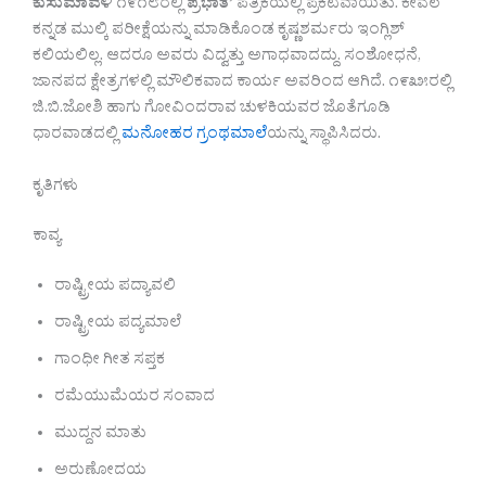
ಕುಸುಮಾವಳಿ
೧೯೧೮ರಲ್ಲಿ
ಪ್ರಭಾತ’
ಪತ್ರಿಕೆಯಲ್ಲಿ ಪ್ರಕಟವಾಯಿತು. ಕೇವಲ
ಕನ್ನಡ ಮುಲ್ಕಿ ಪರೀಕ್ಷೆಯನ್ನು ಮಾಡಿಕೊಂಡ ಕೃಷ್ಣಶರ್ಮರು ಇಂಗ್ಲಿಶ್
ಕಲಿಯಲಿಲ್ಲ. ಆದರೂ ಅವರು ವಿದ್ವತ್ತು ಅಗಾಧವಾದದ್ದು. ಸಂಶೋಧನೆ,
ಜಾನಪದ ಕ್ಷೇತ್ರಗಳಲ್ಲಿ ಮೌಲಿಕವಾದ ಕಾರ್ಯ ಅವರಿಂದ ಆಗಿದೆ. ೧೯೩೫ರಲ್ಲಿ
ಜಿ.ಬಿ.ಜೋಶಿ ಹಾಗು ಗೋವಿಂದರಾವ ಚುಳಕಿಯವರ ಜೊತೆಗೂಡಿ
ಧಾರವಾಡದಲ್ಲಿ
ಮನೋಹರ ಗ್ರಂಥಮಾಲೆ
ಯನ್ನು ಸ್ಥಾಪಿಸಿದರು.
ಕೃತಿಗಳು
ಕಾವ್ಯ
ರಾಷ್ಟ್ರೀಯ ಪದ್ಯಾವಲಿ
ರಾಷ್ಟ್ರೀಯ ಪದ್ಯಮಾಲೆ
ಗಾಂಧೀ ಗೀತ ಸಪ್ತಕ
ರಮೆಯುಮೆಯರ ಸಂವಾದ
ಮುದ್ದನ ಮಾತು
ಅರುಣೋದಯ