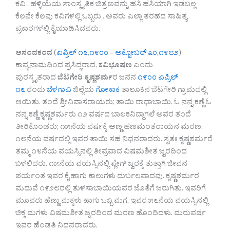
ಕವಿ . ಹಳ್ಳಿಯೆಯ ಸಾಂಸ್ಕೃತಿಕ ಚಿತ್ರಣವನ್ನು ಹಸಿ ಹಸಿಯಾಗಿ ಇಡಬಲ್ಲ
ಕೆಲವೇ ಕೆಲವು ಕವಿಗಳಲ್ಲಿ ಒಬ್ಬರು . ಅವರು ಎಲ್ಲಾ ತರಹದ ಸಾಹಿತ್ಯ
ಪ್ರಕಾರಗಳಲ್ಲಿ ಕೈಯಾಡಿಸಿದವರು.
ಆನಂದಕಂದ
(
ಏಪ್ರಿಲ್ ೧೬
,
೧೯೦೦
–
ಅಕ್ಟೋಬರ್ ೩೦
,
೧೯೮೨
)
ಕಾವ್ಯನಾಮದಿಂದ ಪ್ರಸಿದ್ಧರಾದ,
ಕವಿಭೂಷಣ
ಎಂದು
ಪುರಸ್ಕೃತರಾದ
ಬೆಟಗೇರಿ ಕೃಷ್ಣಶರ್ಮ
ರ ಜನನ
೧೯೦೦
ಏಪ್ರಿಲ್
೧೬
ರಂದು
ಬೆಳಗಾವಿ
ಜಿಲ್ಲೆಯ
ಗೋಕಾಕ
ತಾಲೂಕಿನ ಬೆಟಗೇರಿ ಗ್ರಾಮದಲ್ಲಿ
ಆಯಿತು. ತಂದೆ ಶ್ರೀನಿವಾಸರಾಯರು; ತಾಯಿ ರಾಧಾಬಾಯಿ. ಓ ನನ್ನ ಕಣ್ಣೆ ಓ
ನನ್ನ ಕಣ್ಣೆ ಕೃಷ್ಣಶರ್ಮರು ೧೨ ವರ್ಷದ ಬಾಲಕನಿದ್ದಾಗಲೆ ಅವರ ತಂದೆ
ತೀರಿಕೊಂಡರು; ೧೫ನೆಯ ವರ್ಷಕ್ಕೆ ಅಣ್ಣ ಹಣಮಂತರಾಯನ ಮರಣ.
೧೮ನೆಯ ವರ್ಷದಲ್ಲಿ ಇವರ ತಾಯಿ ಸಹ ನಿಧನರಾದರು. ಸ್ವತಃ ಕೃಷ್ಣಶರ್ಮರೆ
ತಮ್ಮ ೧೪ನೆಯ ವಯಸ್ಸಿನಲ್ಲಿ ತೀವ್ರವಾದ ವಿಷಮಶೀತ ಜ್ವರದಿಂದ
ಬಳಲಿದರು. ೧೫ನೆಯ ವಯಸ್ಸಿನಲ್ಲಿ ಪ್ಲೇಗ್ ಜ್ವರಕ್ಕೆ ತುತ್ತಾಗಿ ಜೀವನ
ಪರ್ಯಂತ ಇವರ ಕೈ ಹಾಗು ಕಾಲುಗಳು ದುರ್ಬಲವಾದವು. ಕೃಷ್ಣಶರ್ಮರ
ಮದುವೆ ೧೯೨೮ರಲ್ಲಿ ತುಳಸಾಬಾಯಿಯವರ ಜೊತೆಗೆ ಜರುಗಿತು. ಇವರಿಗೆ
ಮೂವರು ಹೆಣ್ಣು ಮಕ್ಕಳು ಹಾಗು ಒಬ್ಬ ಮಗ. ಇವರ ೫೬ನೆಯ ವಯಸ್ಸಿನಲ್ಲಿ
ಚಿಕ್ಕ ಮಗಳು ವಿಷಮಶೀತ ಜ್ವರದಿಂದ ಮರಣ ಹೊಂದಿದಳು. ಮರುವರ್ಷ
ಇವರ ಹೆಂಡತಿ ನಿಧನರಾದರು.