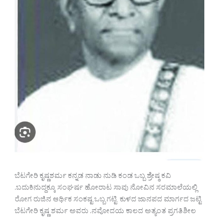
ಬೆಟಗೇರಿ ಕೃಷ್ಣಶರ್ಮ ಕನ್ನಡ ನಾಡು ನುಡಿ ಕಂಡ ಒಬ್ಬ ಶ್ರೇಷ್ಠ ಕವಿ
.ಬದುಕಿನುದ್ದಕ್ಕೂ ಸಂಘರ್ಷ ಹೋರಾಟ ಸಾವು ನೋವಿನ ಸರಮಾಲೆಯಲ್ಲಿ
ರೋಗ ರುಜಿನ ಆರ್ಥಿಕ ಸಂಕಷ್ಟ ಒಬ್ಬ ಗಟ್ಟಿ ಕುಳದ ಜಾನಪದ ಮಾರ್ಗದ ಜಟ್ಟಿ
ಬೆಟಗೇರಿ ಕೃಷ್ಣ ಶರ್ಮ ಅವರು .ನವೋದಯ ಕಾಲದ ಅತ್ಯಂತ ಪ್ರಗತಿಶೀಲ