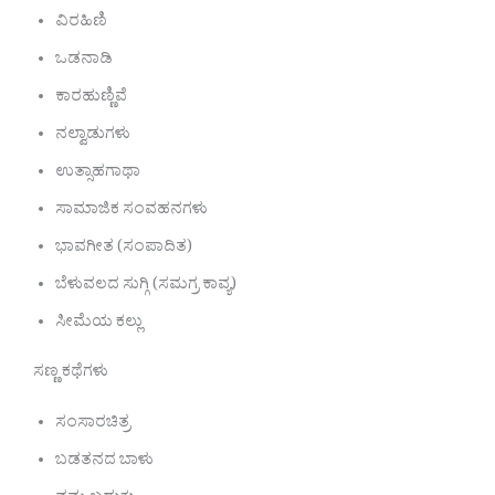
ವಿರಹಿಣಿ
ಒಡನಾಡಿ
ಕಾರಹುಣ್ಣಿವೆ
ನಲ್ವಾಡುಗಳು
ಉತ್ಸಾಹಗಾಥಾ
ಸಾಮಾಜಿಕ ಸಂವಹನಗಳು
ಭಾವಗೀತ (ಸಂಪಾದಿತ)
ಬೆಳುವಲದ ಸುಗ್ಗಿ (ಸಮಗ್ರ ಕಾವ್ಯ)
ಸೀಮೆಯ ಕಲ್ಲು
ಸಣ್ಣ ಕಥೆಗಳು
ಸಂಸಾರಚಿತ್ರ
ಬಡತನದ ಬಾಳು