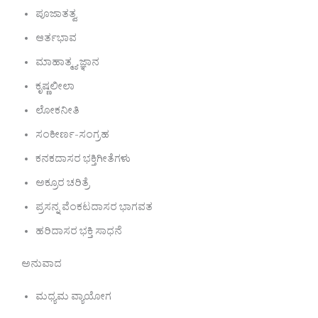
ಪೂಜಾತತ್ವ
ಆರ್ತಭಾವ
ಮಾಹಾತ್ಮ್ಯ ಜ್ಞಾನ
ಕೃಷ್ಣಲೀಲಾ
ಲೋಕನೀತಿ
ಸಂಕೀರ್ಣ-ಸಂಗ್ರಹ
ಕನಕದಾಸರ ಭಕ್ತಿಗೀತೆಗಳು
ಅಕ್ರೂರ ಚರಿತ್ರೆ
ಪ್ರಸನ್ನ ವೆಂಕಟದಾಸರ ಭಾಗವತ
ಹರಿದಾಸರ ಭಕ್ತಿ ಸಾಧನೆ
ಅನುವಾದ
ಮಧ್ಯಮ ವ್ಯಾಯೋಗ