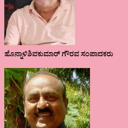
ಹೊನ್ನಾಳಿಶಿವಕುಮಾರ್ ಗೌರವ ಸಂಪಾದಕರು