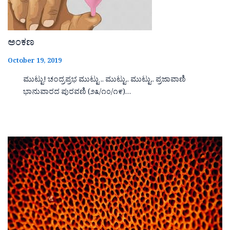
ಅಂಕಣ
October 19, 2019
ಮುಟ್ಟು! ಚಂದ್ರಪ್ರಭ ಮುಟ್ಟು .. ಮುಟ್ಟು.. ಮುಟ್ಟು.. ಪ್ರಜಾವಾಣಿ
ಭಾನುವಾರದ ಪುರವಣಿ (೨೩/೧೦/೧೯)…