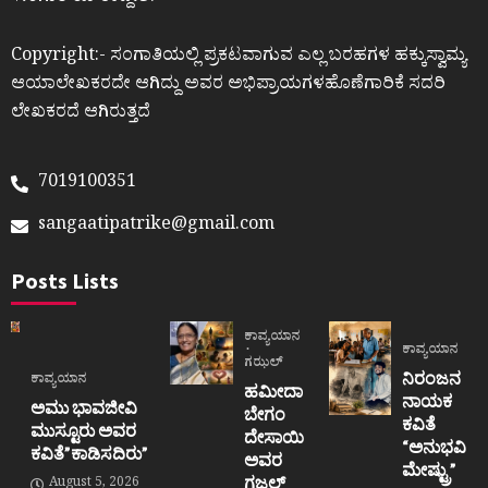
Copyright:- ಸಂಗಾತಿಯಲ್ಲಿ ಪ್ರಕಟವಾಗುವ ಎಲ್ಲ ಬರಹಗಳ ಹಕ್ಕುಸ್ವಾಮ್ಯ
ಆಯಾಲೇಖಕರದೇ ಆಗಿದ್ದು ಅವರ ಅಭಿಪ್ರಾಯಗಳಹೊಣೆಗಾರಿಕೆ ಸದರಿ
ಲೇಖಕರದೆ ಆಗಿರುತ್ತದೆ
7019100351
sangaatipatrike@gmail.com
Posts Lists
ಕಾವ್ಯಯಾನ
ಕಾವ್ಯಯಾನ
ಗಝಲ್
ನಿರಂಜನ
ಕಾವ್ಯಯಾನ
ಹಮೀದಾ
ನಾಯಕ
ಅಮು ಭಾವಜೀವಿ
ಬೇಗಂ
ಕವಿತೆ
ಮುಸ್ಟೂರು ಅವರ
ದೇಸಾಯಿ
“ಅನುಭವಿ
ಕವಿತೆ”ಕಾಡಿಸದಿರು”
ಅವರ
ಮೇಷ್ಟ್ರು”
ಗಜಲ್
August 5, 2026