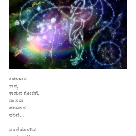
ಕಡಲಳಾದ
ಕಾವ್ಯ
ಕಾಡುವ ಗೋಜಿಗೆ,
ನಾ ಸದಾ
ಹಂಬಲದ
ಹರಿಣಿ…
ಧರಣಿಯೊಳಗಿನ