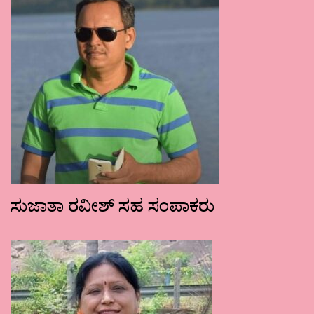
ಸುಜಾತಾ ರವೀಶ್ ಸಹ ಸಂಪಾಕರು