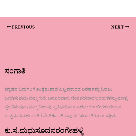
PREVIOUS
NEXT
ಸಂಗಾತಿ
ಕನ್ನಡದ ಓದುಗರಿಗೆ ಉತ್ತಮವಾದ ಎಲ್ಲ ಪ್ರಕಾರದ ಬರಹಳನ್ನು ಓದಲು
ಒದಗಿಸುವುದು ನಮ್ಮ ಗುರಿ. ಜನಪರವಾದ, ಜೀವಪರವಾದ ಬರಹಗಳನ್ನು ಮಾತ್ರ
ಪ್ರಕಟಿಸುವುದು ನಮ್ಮ ನಿಲುವು. ಪ್ರತಿಭೆಯಿದ್ದೂ ಎಲೆಮರೆಕಾಯಿಗಳಂತಿರುವ
ಉತ್ತಮ ಬರಹಗಾರರಿಗೆ ವೇದಿಕೆಒದಗಿಸುವುದು ʼಸಂಗಾತಿʼಯ ಉದ್ದೇಶ.
ಕು.ಸ.ಮಧುಸೂದನರಂಗೇಹಳ್ಳಿ