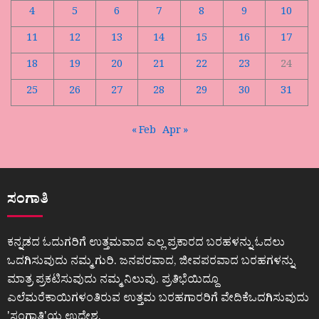
4
5
6
7
8
9
10
11
12
13
14
15
16
17
18
19
20
21
22
23
24
25
26
27
28
29
30
31
« Feb
Apr »
ಸಂಗಾತಿ
ಕನ್ನಡದ ಓದುಗರಿಗೆ ಉತ್ತಮವಾದ ಎಲ್ಲ ಪ್ರಕಾರದ ಬರಹಳನ್ನು ಓದಲು
ಒದಗಿಸುವುದು ನಮ್ಮ ಗುರಿ. ಜನಪರವಾದ, ಜೀವಪರವಾದ ಬರಹಗಳನ್ನು
ಮಾತ್ರ ಪ್ರಕಟಿಸುವುದು ನಮ್ಮ ನಿಲುವು. ಪ್ರತಿಭೆಯಿದ್ದೂ
ಎಲೆಮರೆಕಾಯಿಗಳಂತಿರುವ ಉತ್ತಮ ಬರಹಗಾರರಿಗೆ ವೇದಿಕೆಒದಗಿಸುವುದು
ʼಸಂಗಾತಿʼಯ ಉದ್ದೇಶ.