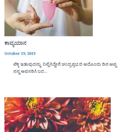
ಕಾವ್ಯಯಾನ
October 19, 2019
ಲೆಕ್ಕ ಇಡುವುದನ್ನು ನಿಲ್ಲಿಸಿದ್ದೇನೆ ಚಂದ್ರಪ್ರಭ.ಬಿ ಅದೊಂದು ದಿನ ಅಪ್ಪ
ನನ್ನ ಅವಸರಿಸಿ ಬರ…