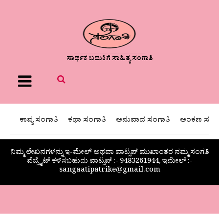
ಸಾರ್ಥಕ ಬದುಕಿಗೆ ಸಾಹಿತ್ಯ ಸಂಗಾತಿ
Menu
ಕಾವ್ಯ ಸಂಗಾತಿ
ಕಥಾ ಸಂಗಾತಿ
ಅನುವಾದ ಸಂಗಾತಿ
ಅಂಕಣ ಸಂಗಾ
ನಿಮ್ಮ ಲೇಖನಗಳನ್ನು ಇ-ಮೇಲ್ ಅಥವಾ ವಾಟ್ಸಪ್ ಮುಖಾಂತರ ನಮ್ಮ ಸಂಗತಿ
ವೆಬ್ಸೈಟ್ ಕಳಿಸಬಹುದು ವಾಟ್ಸಪ್‌ :- 9483261944, ಇಮೇಲ್ :-
sangaatipatrike@gmail.com