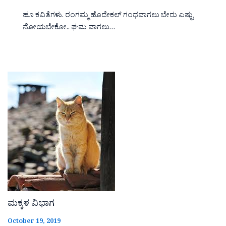
ಹೂ ಕವಿತೆಗಳು. ರಂಗಮ್ಮ ಹೊದೇಕಲ್ ಗಂಧವಾಗಲು ಬೇರು ಎಷ್ಟು
ನೋಯಬೇಕೋ.. ಘಮ ವಾಗಲು…
ಮಕ್ಕಳ ವಿಭಾಗ
October 19, 2019