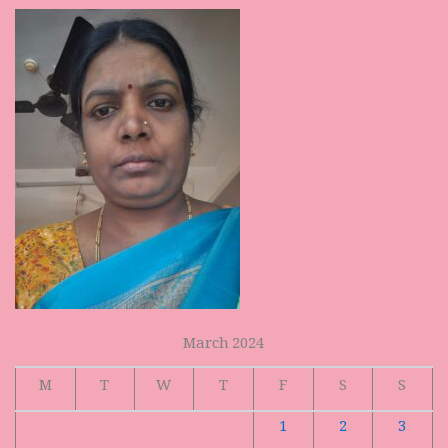
March 2024
M
T
W
T
F
S
S
1
2
3