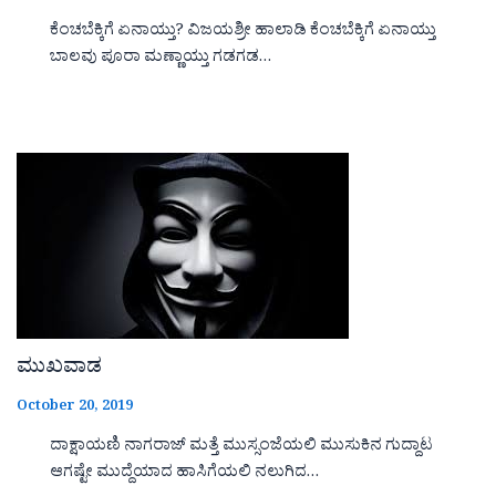
ಕೆಂಚಬೆಕ್ಕಿಗೆ ಏನಾಯ್ತು? ವಿಜಯಶ್ರೀ ಹಾಲಾಡಿ ಕೆಂಚಬೆಕ್ಕಿಗೆ ಏನಾಯ್ತು
ಬಾಲವು ಪೂರಾ ಮಣ್ಣಾಯ್ತು ಗಡಗಡ…
ಮುಖವಾಡ
October 20, 2019
ದಾಕ್ಷಾಯಣಿ ನಾಗರಾಜ್ ಮತ್ತೆ ಮುಸ್ಸಂಜೆಯಲಿ ಮುಸುಕಿನ ಗುದ್ದಾಟ
ಆಗಷ್ಟೇ ಮುದ್ದೆಯಾದ ಹಾಸಿಗೆಯಲಿ ನಲುಗಿದ…