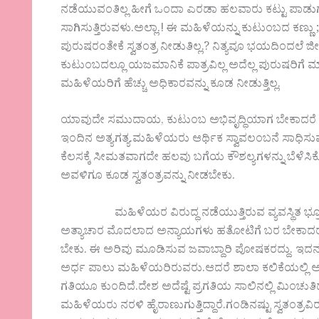
ನಡೆಯುವಂತಿಲ್ಲ ಹೀಗೆ ಒಂದಾ ಎರಡಾ ಹಲವಾರು ಕಟ್ಟು ಪಾಡು
ಸಾಗಿಸುತ್ತಿರುವಳು.ಅಲ್ಲಾ.! ಈ ಮಹಿಳೆಯನ್ನು ಕುಟುಂಬದ ಕಣ್ಣು
ಪುರುಷರಂತೇಕೆ ಸ್ವತಂತ್ರ ನೀಡುತಿಲ್ಲ.? ನಿತ್ಯವೂ ಭಯದಿಂದಲೆ 
ಕುಟುಂಬದಲ್ಲೂ ಯಜಮಾನಿಕೆ ಪಾತ್ರವಿಲ್ಲ ಅದೆಲ್ಲ ಪುರುಷರಿಗೆ 
ಮಹಿಳೆಯರಿಗೆ ಹೆಚ್ಚು ಅಧಿಕಾರವನ್ನು ಕೂಡ ನೀಡುತ್ತಿಲ್ಲ.
ಯಾವುದೇ ಸಮುದಾಯ, ಕುಟುಂಬ ಅಭಿವೃದ್ಧಿಯಾಗ ಬೇಕಾದರೆ
ಇಂದಿನ ಅತ್ಯಗತ್ಯ.ಮಹಿಳೆಯರು ಆರ್ಥಿಕ ಸ್ವಾವಲಂಬನೆ ಸಾಧಿಸುವ
ಕೆಲಸಕ್ಕೆ ಸೀಮತವಾಗದೇ ಹಲವು ಬಗೆಯ ಕೌಶಲ್ಯಗಳನ್ನು ಬೆಳೆಸಿಕೊಂಡ
ಅವಳಿಗೂ ಕೂಡ ಸ್ವತಂತ್ರವನ್ನು ನೀಡಬೇಕು.
ಮಹಿಳೆಯರ ವಿರುದ್ಧ ನಡೆಯುತ್ತಿರುವ ವ್ಯವಸ್ಥಿತ ಭ್ರೂಣ ಹ
ಅತ್ಯಾಚಾರ ಮೊದಲಾದ ಅನ್ಯಾಯಗಳು ಹತೋಟಿಗೆ ಬರ ಬೇಕಾದರೆ, 
ಬೇಕು. ಈ ಅರಿವು ಮೂಡಿಸುವ ಜವಾಬ್ದಾರಿ ಪೋಷಕರದ್ದು. ಇದನ್ನ
ಅರ್ಧ ಪಾಲು ಮಹಿಳೆಯರಿರುವರು.ಆದರೆ ಶಾಲಾ ಕಲಿಕೆಯಲ್ಲ
ಗತಿಯೂ ಕುಂದಿದೆ.ದೇಶ ಅದೆಷ್ಟೆ ಪ್ರಗತಿಯ ಸಾಲಿನಲ್ಲಿ ಮಿಂಚು
ಮಹಿಳೆಯರು ನರಳಿ ಹೈರಾಣುಗುತ್ತಿದ್ದಾರೆ.ಗಂಡಿನಷ್ಟು ಸ್ವತಂತ್ರವಿರ