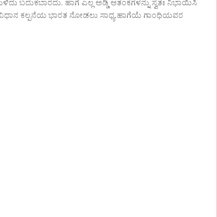
ಳಿದು ಬದುಕಬಾರದು. ಹಾಗೆ ಎಲ್ಲ ಅಡ್ಡಿ ಆತಂಕಗಳನ್ನು ಸ್ವತಃ ನಿಭಾಯಿಸಿ
ಸಂವಿಧಾನ ಕಲ್ಪನೆಯ ಭಾರತ ನೋಡಲು ಸಾಧ್ಯ.ಹಾಗೆಯೆ ಗಾಂಧಿಯವರ