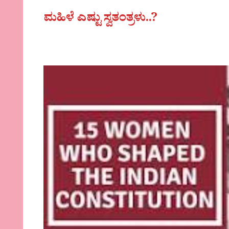
ಮಹಿಳೆ ಎಷ್ಟು ಸ್ವತಂತ್ರಳು..?