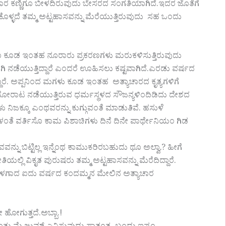
ುದು ಯಾರ ಕಣ್ಣಿಗೂ ಬೀಳದಿರುವುದು ಬೇಸರದ ಸಂಗತಿಯಾಗಿದೆ.ಇದರ ಜೊತೆಗೆ
ಕೊಳ್ಳದೆ ತಮ್ಮ ಅಟ್ಟಹಾಸವನ್ನು ಮೆರೆಯುತ್ತಿರುವುದು ಸಹ ಒಂದು
ಕೂಡ ಇಂತಹ ನೂರಾರು ಪ್ರಕರಣಗಳು ಮರುಕಳಿಸುತ್ತಿರುವುದು
ಾಗಿ ನಡೆಯುತ್ತಿದ್ದಾರೆ ಎಂದರೆ ಊಹಿಸಲು ಕಷ್ಟವಾಗಿದೆ.ಎರಡು ವರ್ಷದ
್ದಾರೆ. ಅಪ್ಪನಿಂದ ಮಗಳು ಕೂಡ ಇಂತಹ ಅತ್ಯಾಚಾರದ ಕೃತ್ಯಗಳಿಗೆ
ತ ಹೋರಾಟ ನಡೆಯುತ್ತಿರುವ ಧರ್ಮಸ್ಥಳದ ಸೌಜನ್ಯಳಿಂದಿಡಿದು ದೇಶದ
ಿಜಕ್ಕೂ ಎಂಥವರನ್ನು ಕುಗ್ಗುವಂತೆ ಮಾಡುತಿವೆ. ಹಸುಳೆ
ಂತೆ ವರ್ತಿಸೊ ಕಾಮ ಪಿಶಾಚಿಗಳು ದಿನೆ ದಿನೇ ಪಾರ್ಥೇನಿಯಂ ಗಿಡ
ಾ ಶವವನ್ನು ಬಿಟ್ಟಿಲ್ಲ ಇನ್ನೆಂಥ ಕಾಮುಕರಿರಬಹುದು ಥೂ ಅಲ್ವಾ.? ಹೀಗೆ
ಿಯಲ್ಲಿ ವಿಕೃತ ಪುರುಷರು ತಮ್ಮ ಅಟ್ಟಹಾಸವನ್ನು ಮೆರೆದಿದ್ದಾರೆ.
ರಕ್ಕೊಳಗಾದ ಐದು ವರ್ಷದ ಕಂದಮ್ಮನ ಮೇಲಿನ ಅತ್ಯಾಚಾರ
ಹೋಗುತ್ತದೆ.ಅಬ್ಬಾ.!