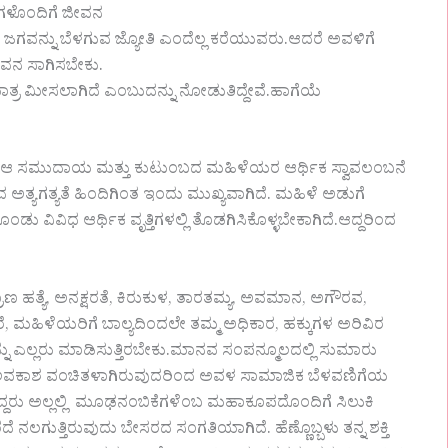
ಗಳೊಂದಿಗೆ ಜೀವನ
 ; ಜಗವನ್ನು ಬೆಳಗುವ ಜ್ಯೋತಿ ಎಂದೆಲ್ಲ ಕರೆಯುವರು.ಆದರೆ ಅವಳಿಗೆ
ಜೀವನ ಸಾಗಿಸಬೇಕು.
ಮಾತ್ರ ಮೀಸಲಾಗಿದೆ ಎಂಬುದನ್ನು ನೋಡುತಿದ್ದೇವೆ.ಹಾಗೆಯೆ
 ಆ ಸಮುದಾಯ ಮತ್ತು ಕುಟುಂಬದ ಮಹಿಳೆಯರ ಆರ್ಥಿಕ ಸ್ವಾವಲಂಬನೆ
 ಅತ್ಯಗತ್ಯತೆ ಹಿಂದಿಗಿಂತ ಇಂದು ಮುಖ್ಯವಾಗಿದೆ. ಮಹಿಳೆ ಅಡುಗೆ
ು ವಿವಿಧ ಆರ್ಥಿಕ ವೃತ್ತಿಗಳಲ್ಲಿ ತೊಡಗಿಸಿಕೊಳ್ಳಬೇಕಾಗಿದೆ.ಆದ್ದರಿಂದ
ತ್ಯೆ, ಅನಕ್ಷರತೆ, ಕಿರುಕುಳ, ತಾರತಮ್ಯ, ಅವಮಾನ, ಅಗೌರವ,
ಮಹಿಳೆಯರಿಗೆ ಬಾಲ್ಯದಿಂದಲೇ ತಮ್ಮ ಅಧಿಕಾರ, ಹಕ್ಕುಗಳ ಅರಿವಿರ
ು ಎಲ್ಲರು ಮಾಡಿಸುತ್ತಿರಬೇಕು.ಮಾನವ ಸಂಪನ್ಮೂಲದಲ್ಲಿ ಸುಮಾರು
ಿ ಅವಕಾಶ ವಂಚಿತಳಾಗಿರುವುದರಿಂದ ಅವಳ ಸಾಮಾಜಿಕ ಬೆಳವಣಿಗೆಯ
ತಿದ್ದರು ಅಲ್ಲಲ್ಲಿ ಮೂಢನಂಬಿಕೆಗಳೆಂಬ ಮಹಾಕೂಪದೊಂದಿಗೆ ಸಿಲುಕಿ
ದೆ ನಲಗುತ್ತಿರುವುದು ಬೇಸರದ ಸಂಗತಿಯಾಗಿದೆ. ಹೆಣ್ಣೊಬ್ಬಳು ತನ್ನ ಶಕ್ತಿ