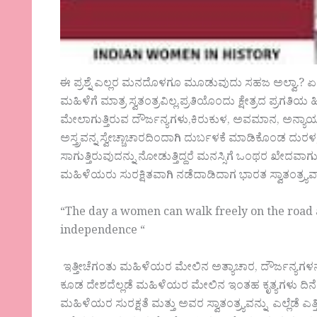
ಈ ಪ್ರಶ್ನೆ ಎಲ್ಲರ ಮನದೊಳಗೂ ಮೂಡುವುದು ಸಹಜ ಅಲ್ವಾ.? ಏಕ
ಮಹಿಳೆಗೆ ಮಾತ್ರ ಸ್ವತಂತ್ರವಿಲ್ಲ.ಪ್ರತಿಯೊಂದು ಕ್ಷೇತ್ರದ ಪ್ರಗ
ಮೇಲಾಗುತ್ತಿರುವ ದೌರ್ಜನ್ಯಗಳು,ಕಿರುಕುಳ, ಅವಮಾನ, ಅನ್ಯಾಯ
ಅಸ್ತ್ರವನ್ನ ಸ್ವೇಚ್ಚಾಚಾರದಿಂದಾಗಿ ದುರ್ಬಳಕೆ ಮಾಡಿಕೊಂಡ ದುರಳ
ಸಾಗುತ್ತಿರುವುದನ್ನು ನೋಡುತ್ತಿದ್ದರೆ ಮನಸ್ಸಿಗೆ ಒಂಥರ ಖೇದವಾ
ಮಹಿಳೆಯರು ಸುರಕ್ಷಿತವಾಗಿ ನಡೆದಾಡಿದಾಗ ಭಾರತ ಸ್ವಾತಂತ್ರ್ಯ
“The day a women can walk freely on the road a
independence “
ಇತ್ತೀಚೆಗಂತು ಮಹಿಳೆಯರ ಮೇಲಿನ ಅತ್ಯಾಚಾರ, ದೌರ್ಜನ್ಯಗಳನ್ನು 
ಕೂಡ ದೇಶದೆಲ್ಲಡೆ ಮಹಿಳೆಯರ ಮೇಲಿನ ಇಂತಹ ಕೃತ್ಯಗಳು ದಿನೆ ದಿನೇ
ಮಹಿಳೆಯರ ಸುರಕ್ಷತೆ ಮತ್ತು ಅವರ ಸ್ವಾತಂತ್ರ್ಯವನ್ನು ಎಲ್ಲೆಡೆ 