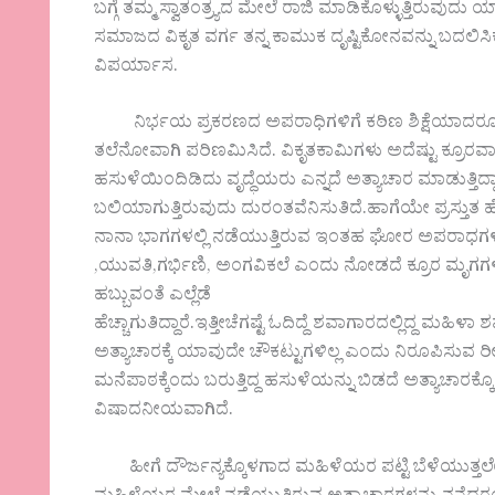
ಬಗ್ಗೆ ತಮ್ಮ ಸ್ವಾತಂತ್ರ್ಯದ ಮೇಲೆ ರಾಜಿ ಮಾಡಿಕೊಳ್ಳುತ್ತಿರುವ
ಸಮಾಜದ ವಿಕೃತ ವರ್ಗ ತನ್ನ ಕಾಮುಕ ದೃಷ್ಟಿಕೋನವನ್ನು ಬದಲಿಸಿ
ವಿಪರ್ಯಾಸ.
ನಿರ್ಭಯ ಪ್ರಕರಣದ ಅಪರಾಧಿಗಳಿಗೆ ಕಠಿಣ ಶಿಕ್ಷೆಯಾದರೂ 
ತಲೆನೋವಾಗಿ ಪರಿಣಮಿಸಿದೆ. ವಿಕೃತಕಾಮಿಗಳು ಅದೆಷ್ಟು ಕ್ರೂರವ
ಹಸುಳೆಯಿಂದಿಡಿದು ವೃದ್ಧೆಯರು ಎನ್ನದೆ ಅತ್ಯಾಚಾರ ಮಾಡುತ್ತಿದ
ಬಲಿಯಾಗುತ್ತಿರುವುದು ದುರಂತವೆನಿಸುತಿದೆ.ಹಾಗೆಯೇ ಪ್ರಸ್ತು
ನಾನಾ ಭಾಗಗಳಲ್ಲಿ ನಡೆಯುತ್ತಿರುವ ಇಂತಹ ಘೋರ ಅಪರಾಧಗಳು ನ
,ಯುವತಿ,ಗರ್ಭಿಣಿ, ಅಂಗವಿಕಲೆ ಎಂದು ನೋಡದೆ ಕ್ರೂರ ಮೃಗಗಳ
ಹಬ್ಬುವಂತೆ ಎಲ್ಲೆಡೆ
ಹೆಚ್ಚಾಗುತಿದ್ದಾರೆ.ಇತ್ತೀಚೆಗಷ್ಟೆ ಓದಿದ್ದೆ ಶವಾಗಾರದಲ್ಲಿದ್ದ ಮಹಿಳ
ಅತ್ಯಾಚಾರಕ್ಕೆ ಯಾವುದೇ ಚೌಕಟ್ಟುಗಳಿಲ್ಲ ಎಂದು ನಿರೂಪಿಸುವ ರೀತ
ಮನೆಪಾಠಕ್ಕೆಂದು ಬರುತ್ತಿದ್ದ ಹಸುಳೆಯನ್ನು ಬಿಡದೆ ಅತ್ಯಾಚಾ
ವಿಷಾದನೀಯವಾಗಿದೆ.
ಹೀಗೆ ದೌರ್ಜನ್ಯಕ್ಕೊಳಗಾದ ಮಹಿಳೆಯರ ಪಟ್ಟಿ ಬೆಳೆಯುತ್ತಲೇ 