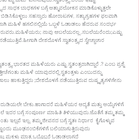
ು ಮೈ ಜುಮ್ ಎನಿಸುವುದು.ಸ್ವಾತಂತ್ರ್ಯ ಬಂದು ಇಷ್ಟೂ
ರ್ಯದ ಸಾಧಕ ಬಾಧಕಗಳ ಬಗ್ಗೆ ಆತ್ಮಾವಲೋಕನ ಮಾಡಿಕೊಳ್ಳುತ್ತಲೇ
ದ ಬಿಡಿಸಿಕೊಳ್ಳಲು ಸಹಸ್ರಾರು ಹೋರಾಟಗಳ, ಸತ್ಯಾಗ್ರಹಗಳ ಫಲವಾಗಿ
ಾರದಿಂದಾಗಿ ಮಹಿಳೆ ಹಗಲಿನಲ್ಲಿಯೆ ಒಬ್ಬಳೆ ಓಡಾಡಲು ಹೆದರುವ ಸಂದರ್ಭ
ಟಿಸಿರುವರು.ಮಹಿಳೆಯರು; ನಾವು ಅಬಲೆಯರಲ್ಲ ,ಸಬಲೆಯರೆಂದು;ಎಷ್ಟು
ೆಯುತ್ತಿವೆ.ಹೀಗಾಗಿ ದೇಶದೊಳಗೆ ಸ್ವಾತಂತ್ರ್ಯದ ಸ್ವೇಚ್ಚಾಚಾರ
ರತದ ಮಹಿಳೆಯರು ಎಷ್ಟು ಸ್ವತಂತ್ರರಾಗಿದ್ದಾರೆ .? ಎಂಬ ಪ್ರಶ್ನೆ
ತೀಚೆಗಂತು ಮಹಿಳೆ ಯಾವುದರಲ್ಲಿ ಸ್ವತಂತ್ರಳು ಎಂಬುದನ್ನು
ಾಲು ಹಾಕುತ್ತಿದ್ದರು ;ದೇಶದೊಳಗೆ ನಡೆಯುತ್ತಿರುವ ದುಷ್ಕೃತ್ಯಗಳಿಗೇನು
ಡಿಯಲೇ ಬೇಕು.ಹಾಗಾದರೆ ಮಹಿಳೆಯರ ಆದ್ಯತೆ ಮತ್ತು ಆಯ್ಕೆಗಳಿಗೆ
ಾಗಲೆ ಇದರ ಬಗ್ಗೆ ಸಂಪೂರ್ಣ ಮಾಹಿತಿ ತಿಳಿಯುವುದು.ಜೊತೆಗೆ ತಮ್ಮ ತಮ್ಮ
 ಇಲ್ಲವೆ ಇಲ್ಲ. ತಮ್ಮ ಜೀವನದ ಬಗ್ಗೆ ಸ್ವತಃ ನಿರ್ಧಾರ ಕೈಗೊಳ್ಳುವ
ಷ್ಟೊಂದು ಮೂಢನಂಬಿಕೆಗಳಿಗೆ ಬಲಿಯಾಗುತ್ತಿರುವುದು
್ಣು ಮಕ್ಕಳು ಮಾತ್ರ ಒಬ್ಬೊಬ್ಬರೆ ಓಡಾಡಲಾಗದೆ