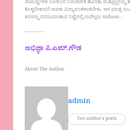
ಸಾಮರ್ಥ್ಯಗಳ ಬಲದಿಂದ ಬದುಕಬೇಕೆ ಹೊರತು ಮತ್ತೊಬ್ಬರನ್ನು ತು
ಕೊಳ್ಳಬೇಕಾದರೆ ಅವಳು ವಿದ್ಯಾವಂತಳಾಗಬೇಕು. ಆಗ ಮಾತ್ರ 
ಕನಸನ್ನು ನನಸುಮಾಡುವ ನಿಟ್ಟಿನಲ್ಲಿ ನಾವೆಲ್ಲರು ಸಾಗೋಣ…
————-
ಅಭಿಜ್ಞಾ ಪಿ.ಎಮ್.ಗೌಡ
About The Author
admin
See author's posts