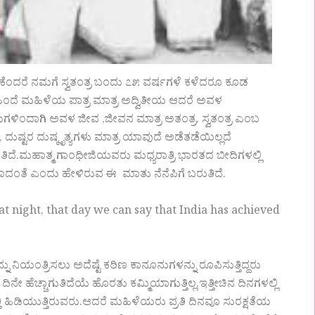
ೆಂದರೆ ನಮಗೆ ಸ್ವತಂತ್ರ ಬಂದು ೭೫ ವರ್ಷಗಳೆ ಕಳೆದರೂ ಕೂಡ
ತಿಯ ಹಿಂದೆ ಮಹಿಳೆಯ ಪಾತ್ರ ಮಾತ್ರ ಅದ್ವಿತೀಯ ಆದರೆ ಅವಳ
ಗಳಿಂದಾಗಿ ಅವಳ ಜೀವ ,ಜೀವನ ಮಾತ್ರ ಅತಂತ್ರ. ಸ್ವತಂತ್ರ ಎಂಬ
, ದುಷ್ಟರ ದುಷ್ಕೃತ್ಯಗಳು ಮಾತ್ರ ಯಾವುದೆ ಅಡೆತಡೆಯಿಲ್ಲದೆ
ಗುತಿದೆ.ಮಹಾತ್ಮ ಗಾಂಧೀಜಿಯವರು ಮಧ್ಯರಾತ್ರಿ ಭಾರತದ ಬೀದಿಗಳಲ್ಲಿ
ವಾದಂತೆ ಎಂದು ಹೇಳಿರುವ ಈ ಮಾತು ನೆನೆಪಿಗೆ ಬರುತಿದೆ.
t night, that day we can say that India has achieved
ನಿಯಂತ್ರಿಸಲು ಅದೆಷ್ಟೆ ಕಠಿಣ ಕಾನೂನುಗಳನ್ನು ರೂಪಿಸುತ್ತಿದ್ದರು
 ಹೆಚ್ಚಾಗುತಿದೆಯೆ ಹೊರತು ಕಮ್ಮಿಯಾಗುತ್ತಿಲ್ಲ.ಇತ್ತೀಚಿನ ದಿನಗಳಲ್ಲಿ
ಎತ್ತಿ ಹಿಡಿಯುತ್ತಿರುವರು.ಆದರೆ ಮಹಿಳೆಯರು ಪ್ರತಿ ದಿನವೂ ಸುರಕ್ಷತೆಯ