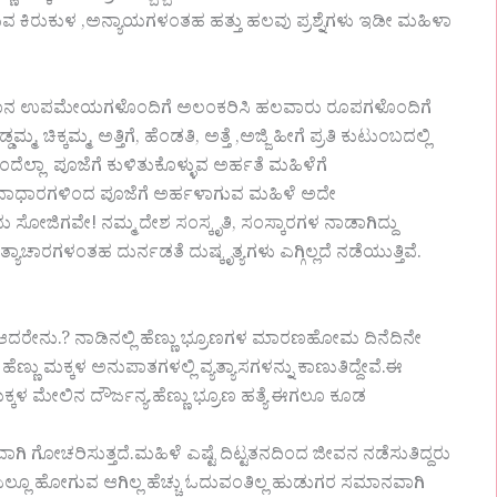
ವ ಕಿರುಕುಳ ,ಅನ್ಯಾಯಗಳಂತಹ ಹತ್ತು ಹಲವು ಪ್ರಶ್ನೆಗಳು ಇಡೀ ಮಹಿಳಾ
ಪಮಾನ ಉಪಮೇಯಗಳೊಂದಿಗೆ ಅಲಂಕರಿಸಿ ಹಲವಾರು ರೂಪಗಳೊಂದಿಗೆ
ಮ, ಚಿಕ್ಕಮ್ಮ, ಅತ್ತಿಗೆ, ಹೆಂಡತಿ, ಅತ್ತೆ ,ಅಜ್ಜಿ ಹೀಗೆ ಪ್ರತಿ ಕುಟುಂಬದಲ್ಲಿ
ಿ ಎಂದೆಲ್ಲಾ ಪೂಜೆಗೆ ಕುಳಿತುಕೊಳ್ಳುವ ಅರ್ಹತೆ ಮಹಿಳೆಗೆ
ವಾಧಾರಗಳಿಂದ ಪೂಜೆಗೆ ಅರ್ಹಳಾಗುವ ಮಹಿಳೆ ಅದೇ
ು ಸೋಜಿಗವೇ! ನಮ್ಮ ದೇಶ ಸಂಸ್ಕೃತಿ, ಸಂಸ್ಕಾರಗಳ ನಾಡಾಗಿದ್ದು
ಯಾಚಾರಗಳಂತಹ ದುರ್ನಡತೆ ದುಷ್ಕೃತ್ಯಗಳು ಎಗ್ಗಿಲ್ಲದೆ ನಡೆಯುತ್ತಿವೆ.
ು.ಆದರೇನು.? ನಾಡಿನಲ್ಲಿ ಹೆಣ್ಣು ಭ್ರೂಣಗಳ ಮಾರಣಹೋಮ ದಿನೆದಿನೇ
 ಹೆಣ್ಣು ಮಕ್ಕಳ ಅನುಪಾತಗಳಲ್ಲಿ ವ್ಯತ್ಯಾಸಗಳನ್ನು ಕಾಣುತಿದ್ದೇವೆ.ಈ
ಮಕ್ಕಳ ಮೇಲಿನ ದೌರ್ಜನ್ಯ.ಹೆಣ್ಣು ಭ್ರೂಣ ಹತ್ಯೆ ಈಗಲೂ ಕೂಡ
ಟವಾಗಿ ಗೋಚರಿಸುತ್ತದೆ.ಮಹಿಳೆ ಎಷ್ಟೆ ದಿಟ್ಟತನದಿಂದ ಜೀವನ ನಡೆಸುತಿದ್ದರು
ೆ ಎಲ್ಲೂ ಹೋಗುವ ಆಗಿಲ್ಲ ಹೆಚ್ಚು ಓದುವಂತಿಲ್ಲ ಹುಡುಗರ ಸಮಾನವಾಗಿ