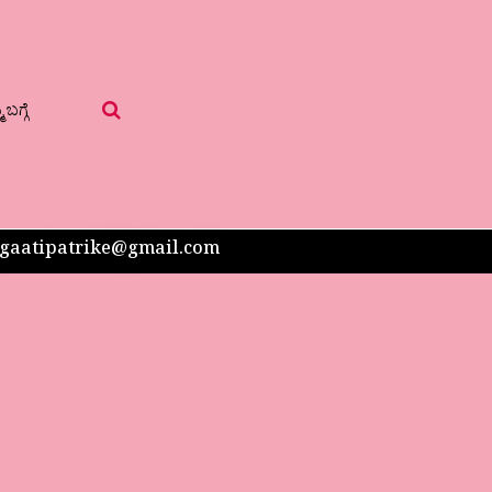
 ಬಗ್ಗೆ
 sangaatipatrike@gmail.com