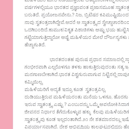
ಮಹಿಳೆಯರ ಮೇಲೆ ನಡೆಯುತ್ತಿರುವ ಅತ್ಯಾಚಾರಗಳನ್ನು ನನೆದರಂತ
ವರ್ಷಗಳಲ್ಲಿಯೂ ಭಾರತದ ಪ್ರಜ್ಞಾವಂತ ಪ್ರಜಾಸಮೂಹ ಸ್ವಾತಂತ್
ಬರುತಿದೆ. ಪ್ರಯೋಜನವೇನು.? ನಿಜ, ಬ್ರಿಟಿಷರ ಕಪಿಮುಷ್ಟಿಯಿಂ
ನಾವು ಸ್ವತಂತ್ರರಾಗಿದ್ದೇವೆ.ಆದರೆ ಆ ಸ್ವಾತಂತ್ರ್ಯದ ಸ್ವೇಚ್ಚಾಚ
ಒದಗಿಬಂದಿದೆ.ಕಾಮುಕ/ವಿಕೃತ ಪಿಶಾಚಿಗಳು ಅಷ್ಟು ಭಯ ಹುಟ್
ಗಟ್ಟಿಯಾಗುತ್ತಿದ್ದಾರೋ ಅಷ್ಟೆ ಮಹಿಳೆಯರ ಮೇಲೆ ದೌರ್ಜನ್ಯಗಳು ನಡ
ಹೆಚ್ಚಾಗುತಿದೆ.
ಭಾರತದಂತಹ ಪುರುಷ ಪ್ರಧಾನ ಸಮಾಜದಲ್ಲಿ ಸ್ವಾತಂತ್ರ್ಯ ಭಾ
ಗಂಭೀರವಾಗಿ ಎಲ್ಲರೊಳಗೂ ತಳಕು ಹಾಕುತ್ತಿರುವುದಂತು ಸತ್ಯ.ಇತ್
ಮನಗಾಣಬೇಕಾಗಿದೆ.ಭಾರತ ವಿಶ್ವಗುರುವಾಗುವ ನಿಟ್ಟಿನಲ್ಲಿ ದಾಪುಗ
ಕಮ್ಮಿಯಿಲ್ಲ.
ಮಹಿಳೆಯರಿಗೆ ಆದ್ಯತೆ ಇದ್ರೂ ಕೂಡ ಸ್ವತಂತ್ರವಿಲ್ಲ.
ದುಡಿಯುತ್ತಿರುವ ಮಹಿಳೆಯರಂತು ಮನೆಯ ಒಳಗೂ, ಹೊರಗು ದು
ಇರುವ ಸ್ವಾತಂತ್ರ್ಯ ಎಷ್ಟು ? ಎಂಬುದನ್ನು ಒಮ್ಮೆ ಅವಲೋಕಿಸಿದ
ಜೀವನದ ನಿರ್ಧಾರ ತೆಗೆದುಕೊಳ್ಳುವ ಹಕ್ಕು ಕೆಲವು ಮಹಿಳೆಯರಿಗಂತು
ಸ್ವಾತಂತ್ರ್ಯವು ಕೂಡ ಇಲ್ಲದಂತಾಗಿದೆ.೨೧ ನೇ ಶತಮಾನದಲ್ಲು ಇ
ವಿಪರ್ಯಾಸವಾಗಿದೆ. ದೇಶ ಅಭಿವೃದ್ಧಿಯ ಕಾಲಘಟ್ಟದಲ್ಲಿದ್ದರು ಹೆಣ