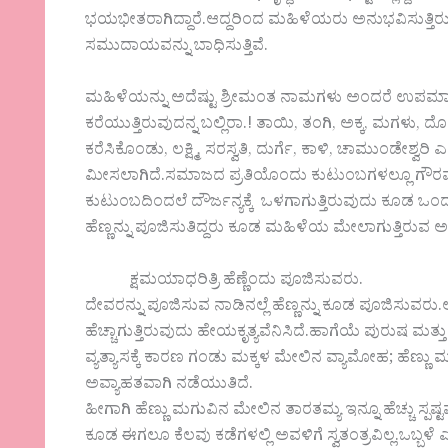
ಭಯಭೀತರಾಗಿದ್ದಾರೆ.ಆದ್ದರಿಂದ ಮಹಿಳೆಯರು ಅನುಭವಿಸುತ್ತಿರು
ಸಮುದಾಯವನ್ನು ಬಾಧಿಸುತ್ತಿವೆ.
ಮಹಿಳೆಯನ್ನು ಅದೆಷ್ಟು ಶ್ರೀಮಂತ ನಾಮಗಳು ಅಂದರೆ ಉ
ಕರೆಯುತ್ತಿರುವುದನ್ನ ಬಲ್ಲಿರಾ.! ತಾಯಿ, ತಂಗಿ, ಅಕ್ಕ, ಮಗಳು, ದೊಡ್ಡಮ್
ಕರೆಸಿಕೊಂಡು, ಲಕ್ಷ್ಮಿ, ಸರಸ್ವತಿ, ದುರ್ಗೆ, ಕಾಳಿ, ಚಾಮುಂಡೇಶ್ವರ
ಮೀಸಲಾಗಿದೆ.ಸಮಾಜದ ಪ್ರತಿಯೊಂದು ಕುಟುಂಬಗಳಲ್ಲೂ ಗೌರ
ಕುಟುಂಬದಿಂದಲೆ ದೌರ್ಜನ್ಯಕ್ಕೆ ಒಳಗಾಗುತ್ತಿರುವುದು ಕೂಡ ಒಂದ
ಹೆಣ್ಣನ್ನು ಪೂಜಿಸುತಿದ್ದರು ಕೂಡ ಮಹಿಳೆಯ ಮೇಲಾಗುತ್ತಿರುವ ಅತ್
ಕ್ಷಮಯಾಧರಿತ್ರಿ ಹೆಣ್ಣೆಂದು ಪೂಜಿಸುವರು.
ದೇವರನ್ನು ಪೂಜಿಸುವ ನಾಡಿನಲ್ಲೆ ಹೆಣ್ಣನ್ನು ಕೂಡ ಪೂಜಿಸುವರ
ಹೆಚ್ಚಾಗುತ್ತಿರುವುದು ಹೇಯಕೃತ್ಯವೆನಿಸಿದೆ.ಹಾಗೆಯೆ ಪುರುಷ ಮತ್ತು
ವ್ಯತ್ಯಾಸಕ್ಕೆ ಕಾರಣ ಗಂಡು ಮಕ್ಕಳ ಮೇಲಿನ ವ್ಯಾಮೋಹ; ಹೆಣ್ಣು 
ಅವ್ಯಾಹತವಾಗಿ ನಡೆಯುತಿದೆ.
ಹೀಗಾಗಿ ಹೆಣ್ಣು ಮಗುವಿನ ಮೇಲಿನ ತಾರತಮ್ಯ ಇನ್ನೂ ಹೆಚ್ಚು ಸ್ಪಷ್
ಕೂಡ ಈಗಲೂ ಕೆಲವು ಕಡೆಗಳಲ್ಲಿ ಅವಳಿಗೆ ಸ್ವತಂತ್ರವಿಲ್ಲ.ಒಬ್ಬಳ