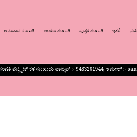
ಅನುವಾದ ಸಂಗಾತಿ
ಅಂಕಣ ಸಂಗಾತಿ
ಪುಸ್ತಕ ಸಂಗಾತಿ
ಇತರೆ
ನಮ್ಮ
ಂಗತಿ ವೆಬ್ಸೈಟ್ ಕಳಿಸಬಹುದು ವಾಟ್ಸಪ್‌ :- 9483261944, ಇಮೇಲ್ :-