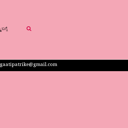
 ಬಗ್ಗೆ
 sangaatipatrike@gmail.com