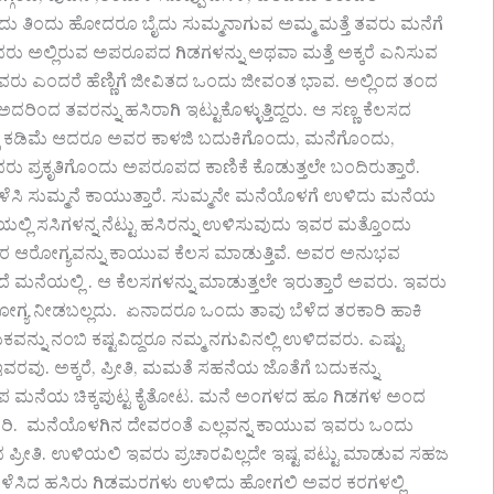
ದನ ಬಂದು ತಿಂದು ಹೋದರೂ ಬೈದು ಸುಮ್ಮನಾಗುವ ಅಮ್ಮ ಮತ್ತೆ ತವರು ಮನೆಗೆ
ರು ಅಲ್ಲಿರುವ ಅಪರೂಪದ ಗಿಡಗಳನ್ನು ಅಥವಾ ಮತ್ತೆ ಅಕ್ಕರೆ ಎನಿಸುವ
ತವರು ಎಂದರೆ ಹೆಣ್ಣಿಗೆ ಜೀವಿತದ ಒಂದು ಜೀವಂತ ಭಾವ. ಅಲ್ಲಿಂದ ತಂದ
ದರಿಂದ ತವರನ್ನು ಹಸಿರಾಗಿ ಇಟ್ಟುಕೊಳ್ಳುತ್ತಿದ್ದರು. ಆ ಸಣ್ಣ ಕೆಲಸದ
ಸ್ವಲ್ಪ ಕಡಿಮೆ ಆದರೂ ಅವರ ಕಾಳಜಿ ಬದುಕಿಗೊಂದು, ಮನೆಗೊಂದು,
ರು ಪ್ರಕೃತಿಗೊಂದು ಅಪರೂಪದ ಕಾಣಿಕೆ ಕೊಡುತ್ತಲೇ ಬಂದಿರುತ್ತಾರೆ.
ು ಬೆಳೆಸಿ ಸುಮ್ಮನೆ ಕಾಯುತ್ತಾರೆ. ಸುಮ್ಮನೇ ಮನೆಯೊಳಗೆ ಉಳಿದು ಮನೆಯ
ಲ್ಲಿ ಸಸಿಗಳನ್ನ ನೆಟ್ಟು ಹಸಿರನ್ನು ಉಳಿಸುವುದು ಇವರ ಮತ್ತೊಂದು
ರ ಆರೋಗ್ಯವನ್ನು ಕಾಯುವ ಕೆಲಸ ಮಾಡುತ್ತಿವೆ. ಅವರ ಅನುಭವ
ಮನೆಯಲ್ಲಿ . ಆ ಕೆಲಸಗಳನ್ನು ಮಾಡುತ್ತಲೇ ಇರುತ್ತಾರೆ ಅವರು. ಇವರು
ೋಗ್ಯ ನೀಡಬಲ್ಲದು. ಏನಾದರೂ ಒಂದು ತಾವು ಬೆಳೆದ ತರಕಾರಿ ಹಾಕಿ
ನು ನಂಬಿ ಕಷ್ಟವಿದ್ದರೂ ನಮ್ಮ ನಗುವಿನಲ್ಲಿ ಉಳಿದವರು. ಎಷ್ಟು
. ಅಕ್ಕರೆ, ಪ್ರೀತಿ, ಮಮತೆ ಸಹನೆಯ ಜೊತೆಗೆ ಬದುಕನ್ನು
ೂಪ ಮನೆಯ ಚಿಕ್ಕಪುಟ್ಟ ಕೈತೋಟ. ಮನೆ ಅಂಗಳದ ಹೂ ಗಿಡಗಳ ಅಂದ
ರಿ. ಮನೆಯೊಳಗಿನ ದೇವರಂತೆ ಎಲ್ಲವನ್ನ ಕಾಯುವ ಇವರು ಒಂದು
ವ ಪ್ರೀತಿ. ಉಳಿಯಲಿ ಇವರು ಪ್ರಚಾರವಿಲ್ಲದೇ ಇಷ್ಟ ಪಟ್ಟು ಮಾಡುವ ಸಹಜ
ು ಬೆಳೆಸಿದ ಹಸಿರು ಗಿಡಮರಗಳು ಉಳಿದು ಹೋಗಲಿ ಅವರ ಕರಗಳಲ್ಲಿ