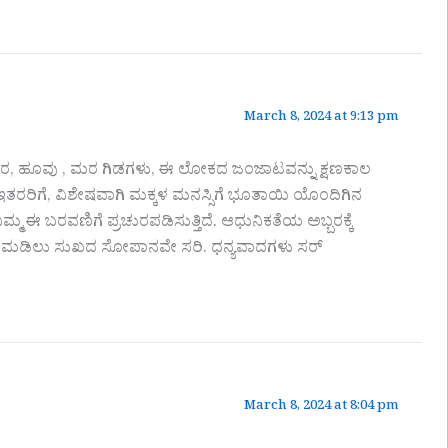
March 8, 2024 at 9:13 pm
ರಿಸರ, ಹೂವು , ಮರ ಗಿಡಗಳು, ಈ ಲೋಕದ ಜಂಜಾಟವನ್ನು ಕ್ಷಣಕಾಲ
ಇತರರಿಗೆ, ವಿಶೇಷವಾಗಿ ಮಕ್ಕಳ ಮನಸ್ಸಿಗೆ ಭೂತಾಯಿ ಯೊಂದಿಗಿನ
್ಮ ಈ ಬರವಣಿಗೆ ಪ್ರಚುರಪಡಿಸುತ್ತಿದೆ. ಆಧುನಿಕತೆಯ ಅಬ್ಬರಕ್ಕೆ
ಿಯ ಮಡಿಲು ಸುಖದ ಸೋಪಾನವೇ ಸರಿ. ಧನ್ಯವಾದಗಳು ಸರ್
March 8, 2024 at 8:04 pm