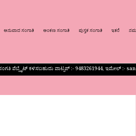
ಅನುವಾದ ಸಂಗಾತಿ
ಅಂಕಣ ಸಂಗಾತಿ
ಪುಸ್ತಕ ಸಂಗಾತಿ
ಇತರೆ
ನಮ್ಮ
ಂಗತಿ ವೆಬ್ಸೈಟ್ ಕಳಿಸಬಹುದು ವಾಟ್ಸಪ್‌ :- 9483261944, ಇಮೇಲ್ :-