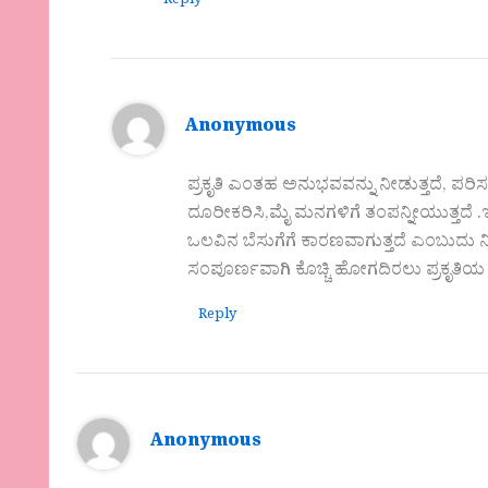
Reply
Anonymous
ಪ್ರಕೃತಿ ಎಂತಹ ಅನುಭವವನ್ನು ನೀಡುತ್ತದೆ, ಪ
ದೂರೀಕರಿಸಿ,ಮೈ ಮನಗಳಿಗೆ ತಂಪನ್ನೀಯುತ್ತದೆ .
ಒಲವಿನ ಬೆಸುಗೆಗೆ ಕಾರಣವಾಗುತ್ತದೆ ಎಂಬುದು ನಿಮ
ಸಂಪೂರ್ಣವಾಗಿ ಕೊಚ್ಚಿ ಹೋಗದಿರಲು ಪ್ರಕೃತ
Reply
Anonymous