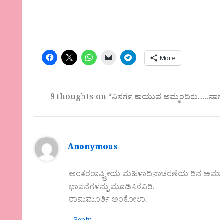
More
9 thoughts on “ನಿಸರ್ಗ ಕಾಯುವ ಅಮ್ಮಂದಿರು…..ನಾಗ
Anonymous
ಅಂತರರಾಷ್ಟ್ರೀಯ ಮಹಿಳಾದಿನಾಚರಣೆಯ ದಿನ ಅಮ್ಮಾ
ಭಾವನೆಗಳನ್ನು ಮೂಡಿಸಿರವಿರಿ.
ರಾಮಮೂರ್ತಿ ಅಂಕೋಲಾ.