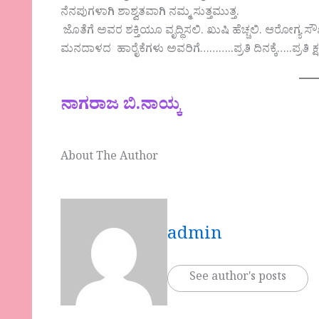
ನೆನಪುಗಳಾಗಿ ಶಾಶ್ವತವಾಗಿ ನಮ್ಮ ಸುತ್ತಮುತ್ತ.
ಜೊತೆಗೆ ಅವರ ಶಕ್ತಿಯೂ ವೃದ್ಧಿಸಲಿ. ಖುಷಿ ಹೆಚ್ಚಲಿ. ಆರೋಗ್ಯ ಸೌ
ಮನದಾಳದ ಹಾರೈಕೆಗಳು ಅವರಿಗೆ………..ಪ್ರತಿ ದಿನಕ್ಕೆ…..ಪ್ರತಿ ಕ್
ನಾಗರಾಜ ಬಿ.ನಾಯ್ಕ
About The Author
admin
See author's posts