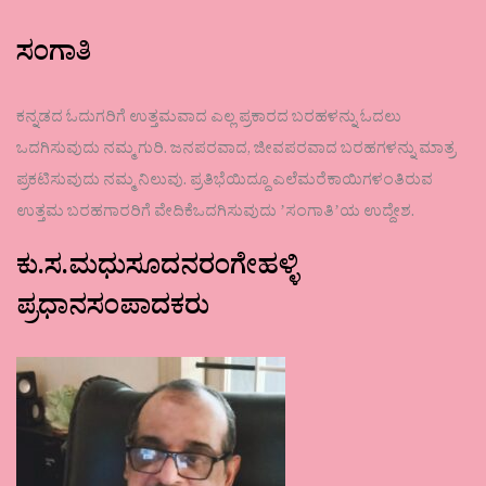
ಸಂಗಾತಿ
ಕನ್ನಡದ ಓದುಗರಿಗೆ ಉತ್ತಮವಾದ ಎಲ್ಲ ಪ್ರಕಾರದ ಬರಹಳನ್ನು ಓದಲು
ಒದಗಿಸುವುದು ನಮ್ಮ ಗುರಿ. ಜನಪರವಾದ, ಜೀವಪರವಾದ ಬರಹಗಳನ್ನು ಮಾತ್ರ
ಪ್ರಕಟಿಸುವುದು ನಮ್ಮ ನಿಲುವು. ಪ್ರತಿಭೆಯಿದ್ದೂ ಎಲೆಮರೆಕಾಯಿಗಳಂತಿರುವ
ಉತ್ತಮ ಬರಹಗಾರರಿಗೆ ವೇದಿಕೆಒದಗಿಸುವುದು ʼಸಂಗಾತಿʼಯ ಉದ್ದೇಶ.
ಕು.ಸ.ಮಧುಸೂದನರಂಗೇಹಳ್ಳಿ
ಪ್ರಧಾನಸಂಪಾದಕರು