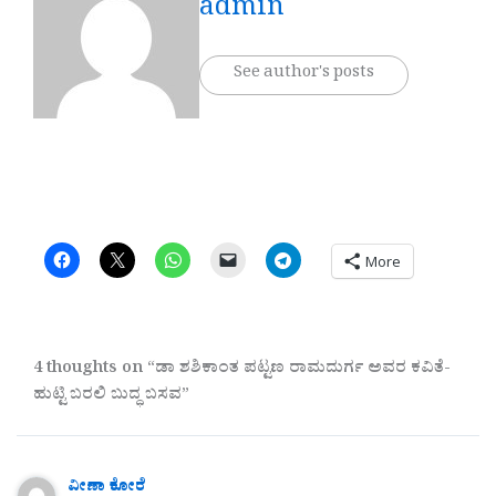
admin
See author's posts
More
4 thoughts on “ಡಾ ಶಶಿಕಾಂತ ಪಟ್ಟಣ ರಾಮದುರ್ಗ ಅವರ ಕವಿತೆ-
ಹುಟ್ಟಿ ಬರಲಿ ಬುದ್ಧ ಬಸವ”
ವೀಣಾ ಕೋರೆ