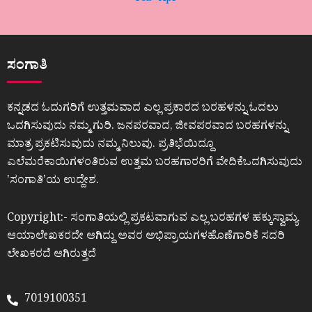
ಸಂಗಾತಿ
ಕನ್ನಡದ ಓದುಗರಿಗೆ ಉತ್ತಮವಾದ ಎಲ್ಲ ಪ್ರಕಾರದ ಬರಹಳನ್ನು ಓದಲು
ಒದಗಿಸುವುದು ನಮ್ಮ ಗುರಿ. ಜನಪರವಾದ, ಜೀವಪರವಾದ ಬರಹಗಳನ್ನು
ಮಾತ್ರ ಪ್ರಕಟಿಸುವುದು ನಮ್ಮ ನಿಲುವು. ಪ್ರತಿಭೆಯಿದ್ದೂ
ಎಲೆಮರೆಕಾಯಿಗಳಂತಿರುವ ಉತ್ತಮ ಬರಹಗಾರರಿಗೆ ವೇದಿಕೆಒದಗಿಸುವುದು
ʼಸಂಗಾತಿʼಯ ಉದ್ದೇಶ.
Copyright:- ಸಂಗಾತಿಯಲ್ಲಿ ಪ್ರಕಟವಾಗುವ ಎಲ್ಲ ಬರಹಗಳ ಹಕ್ಕುಸ್ವಾಮ್ಯ
ಆಯಾಲೇಖಕರದೇ ಆಗಿದ್ದು ಅವರ ಅಭಿಪ್ರಾಯಗಳಹೊಣೆಗಾರಿಕೆ ಸದರಿ
ಲೇಖಕರದೆ ಆಗಿರುತ್ತದೆ
7019100351