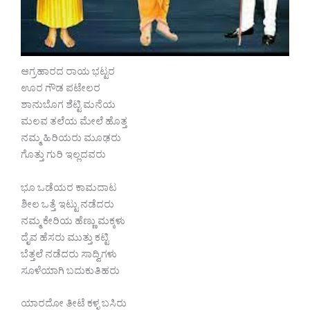
ಆಗ್ರಹಾರದ ರಾಯ ಭಟ್ಟರ
ಊರ ಗೌಡ ಪಟೇಲರ
ಶಾನುಬೊಗ ಶೆಟ್ಟಿ ಮನೆಯ
ಮಲವ ತಲೆಯ ಮೇಲೆ ಹೊತ್ತ
ನಮ್ಮ ಹಿರಿಯರು ಮೂಢರು
ಗೊತ್ತು ಗುರಿ ಇಲ್ಲದವರು
ಭೂ ಒಡೆಯರ ಕಾಮದಾಟ
ಶೀಲ ಒತ್ತೆ ಇಟ್ಟು ನಡೆದರು
ನಮ್ಮ ಕೇರಿಯ ಹೆಣ್ಣು ಮಕ್ಕಳು
ದೈವ ಹೆಸರು ಮುತ್ತು ಕಟ್ಟಿ
ಬೆತ್ತಲೆ ನಡೆದರು ಸಾದ್ವಿಗಳು
ಸೂಳೆಯಾಗಿ ಬದುಕುತಿಹರು
ಯಾರದೋ ತೀಟೆ ಕಳ್ಳ ಬಸಿರು