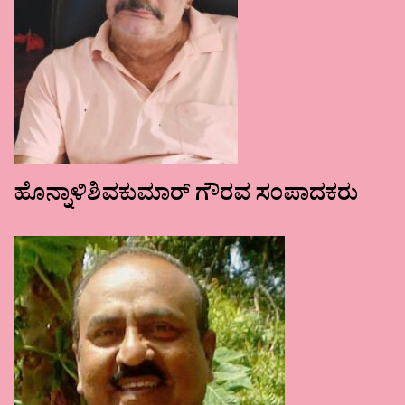
ಹೊನ್ನಾಳಿಶಿವಕುಮಾರ್ ಗೌರವ ಸಂಪಾದಕರು