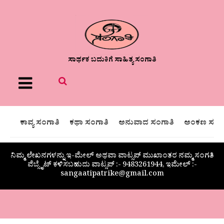
ಸಾರ್ಥಕ ಬದುಕಿಗೆ ಸಾಹಿತ್ಯ ಸಂಗಾತಿ
Menu
ಕಾವ್ಯ ಸಂಗಾತಿ
ಕಥಾ ಸಂಗಾತಿ
ಅನುವಾದ ಸಂಗಾತಿ
ಅಂಕಣ ಸಂಗಾ
ನಿಮ್ಮ ಲೇಖನಗಳನ್ನು ಇ-ಮೇಲ್ ಅಥವಾ ವಾಟ್ಸಪ್ ಮುಖಾಂತರ ನಮ್ಮ ಸಂಗತಿ
ವೆಬ್ಸೈಟ್ ಕಳಿಸಬಹುದು ವಾಟ್ಸಪ್‌ :- 9483261944, ಇಮೇಲ್ :-
sangaatipatrike@gmail.com