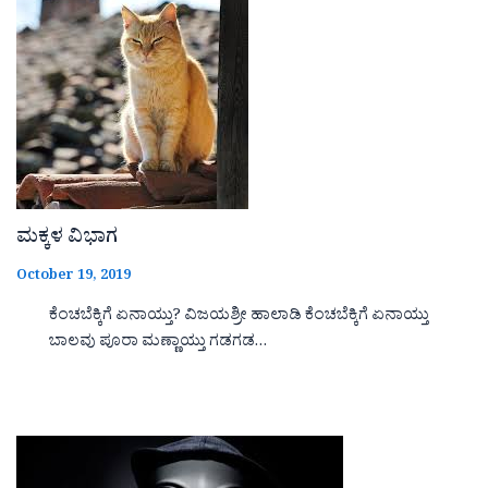
ಮಕ್ಕಳ ವಿಭಾಗ
October 19, 2019
ಕೆಂಚಬೆಕ್ಕಿಗೆ ಏನಾಯ್ತು? ವಿಜಯಶ್ರೀ ಹಾಲಾಡಿ ಕೆಂಚಬೆಕ್ಕಿಗೆ ಏನಾಯ್ತು
ಬಾಲವು ಪೂರಾ ಮಣ್ಣಾಯ್ತು ಗಡಗಡ…