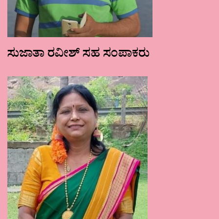
ಸುಜಾತಾ ರವೀಶ್ ಸಹ ಸಂಪಾಕರು