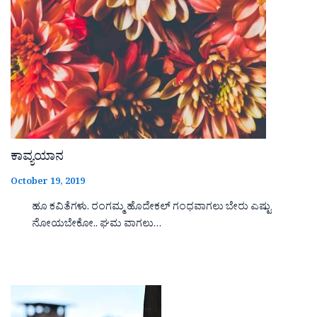
ಕಾವ್ಯಯಾನ
October 19, 2019
ಹೂ ಕವಿತೆಗಳು. ರಂಗಮ್ಮ ಹೊದೇಕಲ್ ಗಂಧವಾಗಲು ಬೇರು ಎಷ್ಟು
ನೋಯಬೇಕೋ.. ಘಮ ವಾಗಲು…