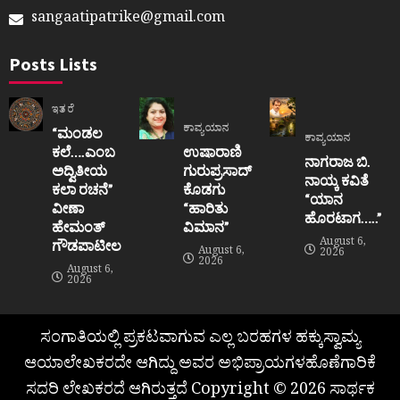
sangaatipatrike@gmail.com
Posts Lists
ಇತರೆ
ಕಾವ್ಯಯಾನ
“ಮಂಡಲ
ಕಾವ್ಯಯಾನ
ಕಲೆ….ಎಂಬ
ಉಷಾರಾಣಿ
ನಾಗರಾಜ ಬಿ.
ಅದ್ವಿತೀಯ
ಗುರುಪ್ರಸಾದ್
ನಾಯ್ಕ ಕವಿತೆ
ಕಲಾ ರಚನೆ”‌
ಕೊಡಗು
“ಯಾನ
ವೀಣಾ
“ಹಾರಿತು
ಹೊರಟಾಗ…..”
ಹೇಮಂತ್‌
ವಿಮಾನ”
August 6,
ಗೌಡಪಾಟೀಲ
August 6,
2026
2026
August 6,
2026
ಸಂಗಾತಿಯಲ್ಲಿ ಪ್ರಕಟವಾಗುವ ಎಲ್ಲ ಬರಹಗಳ ಹಕ್ಕುಸ್ವಾಮ್ಯ
ಆಯಾಲೇಖಕರದೇ ಆಗಿದ್ದು ಅವರ ಅಭಿಪ್ರಾಯಗಳಹೊಣೆಗಾರಿಕೆ
ಸದರಿ ಲೇಖಕರದೆ ಆಗಿರುತ್ತದೆ Copyright © 2026 ಸಾರ್ಥಕ