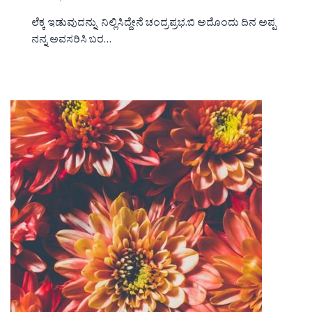
ಲೆಕ್ಕ ಇಡುವುದನ್ನು ನಿಲ್ಲಿಸಿದ್ದೇನೆ ಚಂದ್ರಪ್ರಭ.ಬಿ ಅದೊಂದು ದಿನ ಅಪ್ಪ
ನನ್ನ ಅವಸರಿಸಿ ಬರ…