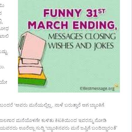
ಮಿ
 ನ
‌
ವಿರೋಧ
 ಖಾಲಿ
ಷ್ಟು
ಲು.
ತಿಯೇ
ರೆ ‘ಅವರು ಮನೆಯಲ್ಲಿಲ್ಲ , ನಾಳೆ ಬರುತ್ತಾರೆ ಆಗ ಬ್ಯಾಂಕಿಗೆ
ರೆ. ಸಾಲಗಾರ ಮನೆಯೊಳಗೇ ಕುಳಿತು ಕಿಟಕಿಯಿಂದ ಇವರನ್ನು ನೋಡಿ
ರದು ಊರೆಲ್ಲಾ ಸುದ್ಧಿ ‘ಬ್ಯಾಂಕಿನವರು ಮನೆ ಜಪ್ತಿಗೆ ಬಂದಿದ್ದಾರಂತೆ’