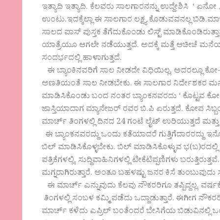
ಇತ್ಯಾದಿ ಇತ್ಯಾದಿ. ಕೆಲವರು ಸಾಲಗಾರನನ್ನು ಉದ್ದೇಶಿಸಿ ‘ 
ಉಂಟು.ಇದಕ್ಕೆಲ್ಲಾ ಈ ಸಾಲಗಾರ ಲಕ್ಷ್ಯ ಕೊಡುವವನಲ್ಲ ಬಿಡಿ.ಮ
ಸಾಲದ ಪಾಸ್ ಪುಸ್ತಕ ತೆಗೆದುಕೊಂಡು ಲಿಸ್ಟ್ ಮಾಡಿಕೊಂಡಿರುತ್ತಾನ
ಯಾತ್ರೆಯೂ ಆಗಲೇ ನಡೆಯುತ್ತದೆ. ಅದಕ್ಕೆ‌ ಮತ್ತೆ ಆಚೀಚೆ‌ ಮ
ಸಂದರ್ಭದಲ್ಲಿ ಹಾಳಾಗುತ್ತದೆ.
ಈ ಬ್ಯಾಂಕಿನವರಿಗೆ ಸಾಲ ನೀಡದೇ ವಿಧಿಯಿಲ್ಲ. ಅದರಲ್ಲೂ ಕೋ-
ಅಣತಿಯಂತೆ ಸಾಲ ನೀಡಬೇಕು. ಈ ಸಾಲಗಾರ ನಿರ್ದೇಶಕರ ಮನೆಗೆ 
ಮಾಡಿಸಿಕೊಂಡು ಬಂದ ನಂತರ ಬ್ಯಾಂಕನವರದು ‘ ಕೊಟ್ಟವ ಕೋಡಂಗಿ
ಜಾಸ್ತಿಯಾದಾಗ ಮ್ಯಾನೇಜರ್ ರವರ ಬಿ.ಪಿ ಏರುತ್ತದೆ. ಕೋಪ ಸಿಬ್ಬ
ಮಾರ್ಚ್ ತಿಂಗಳಲ್ಲಿ ದಿನದ 24 ಗಂಟೆ ಲೈಟ್ ಉರಿಯುತ್ತದೆ ಮತ್ತು ಫ್ಯಾ
ಈ ಬ್ಯಾಂಕನವರದ್ದು ಒಂದು ಕತೆಯಾದರೆ ಗುತ್ತಿಗೆದಾರರದ್ದು ಇ
ಬಿಲ್ ಮಾಡಿಸಿಕೊಳ್ಳಬೇಕು. ಬಿಲ್‌ ಮಾಡಿಸಿಕೊಳ್ಳುವ ಭ(ಬ)ರದಲ
ಪತ್ರಿಕೆಗಳಲ್ಲಿ, ಸುದ್ಧಿವಾಹಿನಿಗಳಲ್ಲಿ ಟೀಕೆಟಿಪ್ಪಣಿಗಳು ಬರುತ್ತಿರುತ್
ಮಗ್ನರಾಗಿರುತ್ತಾರೆ. ಅಂತೂ ಬಹಳಷ್ಟು ಜನರ ಕಿಸೆ ತುಂಬುವುದು 
ಈ ಮಾರ್ಚ್ ಎನ್ನುವುದು ಕೆಲವು ನೌಕರರಿಗೂ ತಪ್ಪಿದ್ದಲ್ಲ. ವರ್ಷ
ತಿಂಗಳಲ್ಲಿ ಸಂಬಳ ಕಮ್ಮಿ ಪಡೆದು ಒದ್ದಾಡುತ್ತಾರೆ. ಈಗೀಗ ನೌಕ
ಮಾರ್ಚ್ ಕಳೆದು ಎಪ್ರಿಲ್ ಬಂತೆಂದರೆ ಬೇಸಿಗೆಯ ಬಿಡುವಿನಲ್ಲಿ ಒ