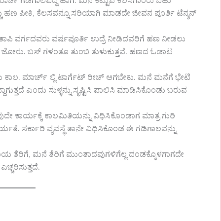
 ಮಾರ್ಚ ಗಡಿಗಾಲವಿದ್ದ ಹಾಗೆ. ಮನೆ ಕಟ್ಟುವ ಕೆಲಸಗಾರರು ಬಹು
ು ಹಣ ಪೀಕಿ, ಕೆಲಸವನ್ನೂ ಸರಿ‌ಯಾಗಿ ಮಾಡದೇ ಜೀವನ ಪೂರ್ತಿ ಟೆನ್ಶನ್
ೈತಾಪಿ ವರ್ಗದವರು ವರ್ಷಪೂರ್ತಿ ಉದ್ರೆ ನೀಡಿದವರಿಗೆ ಹಣ ನೀಡಲು
ಪಾರ ಜೋರು. ಬಸ್ ಗಳಂತೂ ತುಂಬಿ ತುಳುಕುತ್ತವೆ. ಹಣದ ಓಡಾಟ
ಾಲ. ಮಾರ್ಚ್ ಲ್ಲಿ ಟಾರ್ಗೆಟ್ ರೀಚ್ ಆಗಬೇಕು. ಮನೆ ಮನೆಗೆ ಭೇಟಿ
ಗುತ್ತದೆ ಎಂದು ಸುಳ್ಳನ್ನು ಸೃಷ್ಟಿಸಿ ಪಾಲಿಸಿ ಮಾಡಿಸಿಕೊಂಡು ಬರುವ
ೇ ಕಾರ್ಯಕ್ಕೆ ಕಾಲಮಿತಿಯನ್ನು ವಿಧಿಸಿಕೊಂಡಾಗ ಮಾತ್ರ ಗುರಿ
ತೆ. ಸರ್ಕಾರಿ ವ್ಯವಸ್ಥೆ ತಾನೇ ವಿಧಿಸಿಕೊಂಡ ಈ ಗಡಿಗಾಲವನ್ನು
ಯ ತೆರಿಗೆ, ಮನೆ ತೆರಿಗೆ ಮುಂತಾದವುಗಳಿಗೆಲ್ಲ ದಂಡಕ್ಕೊಳಗಾಗದೇ
್ಚರಿಸುತ್ತದೆ.