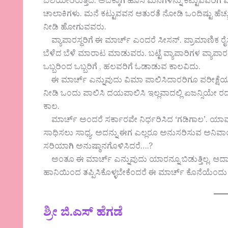
ಬೆಲೆಯೇರಿರುತ್ತದೆ. ಅದಕ್ಕಾಗಿ ಹೊಸ ಮನೆಗಳನ್ನು ಕಟ್ಟುವವರಿಗೆ
ಚಾಲಾಕಿಗಳು. ಮನೆ ಕಟ್ಟುವವನ ಆತುರತೆ ನೋಡಿ ಒಂದಿಷ್ಟು ಹೆಚ್ಚ
ನೀಡಿ ಹೋಗುವವರು.
ವ್ಯಾಪಾರಸ್ಥರಿಗೆ ಈ ಮಾರ್ಚ್ ಎಂದರೆ ಸೀಸನ್. ಪ್ರಾಮಾಣಿಕ ರ
ಬೆಳೆದ ಬೆಳೆ ಮಾರಾಟ ಮಾಡುವರು. ಬಟ್ಟೆ ವ್ಯಾಪಾರಿಗಳ ವ್ಯಾ
ಒಬ್ಬರಿಂದ ಒಬ್ಬರಿಗೆ , ಹಲವರಿಗೆ ಓಡಾಡುವ ಕಾಲವಿದು.
ಈ ಮಾರ್ಚ್ ಎನ್ನುವುದು ವಿಮಾ ಪಾಲಿಸಿದಾರರಿಗೂ ಪರೀಕ್ಷೆಯ ಕ
ನೀಡಿ ಒಂದು ಪಾಲಿಸಿ ದಯಪಾಲಿಸಿ ಇಲ್ಲವಾದಲ್ಲಿ ಏಜನ್ಸಿಯೇ ರದ್ದಾ
ಕಾಲ.
ಮಾರ್ಚ್ ಅಂದರೆ ಸರ್ಕಾರವೇ ನಿರ್ಧರಿಸಿದ ‘ಗಡಿಗಾಲ’. ಯಾವುದ
ಸಾಧಿಸಲು ಸಾಧ್ಯ. ಅದನ್ನು ಈಗ ಎಲ್ಲರೂ ಅನುಸರಿಸುವ ಅನಿವಾರ್ಯ
ಸರಿಯಾಗಿ ಅನುಷ್ಠಾನಗೊಳಿಸಿದರೆ….?
ಅಂತೂ ಈ ಮಾರ್ಚ್ ಎನ್ನುವುದು ಯಾರನ್ನೂ ಬಿಡುತ್ತಿಲ್ಲ. ಆದಾ
ಹಾನಿಯಿಂದ ತಪ್ಪಿಸಿಕೊಳ್ಳಬೇಕೆಂದರೆ ಈ ಮಾರ್ಚ್ ಕೊನೆಯೆಂದು ಎಚ
ಶ್ರೀ ಜಿ.ಎಸ್ ಹೆಗಡೆ