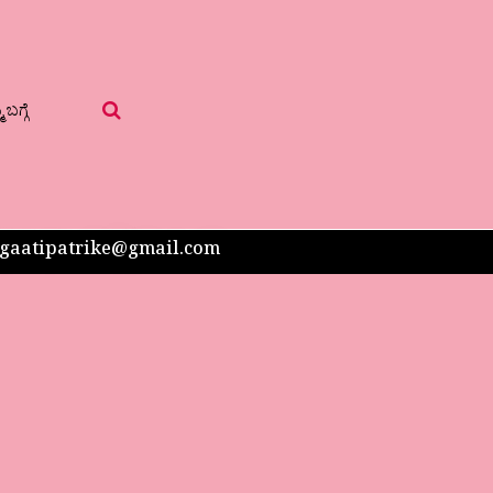
 ಬಗ್ಗೆ
 sangaatipatrike@gmail.com