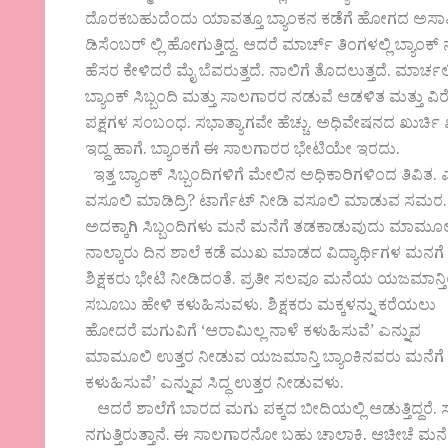
ದೊರಕಬಹುದೆಂದು ಯಾವತ್ತೂ ಬ್ಯಾಂಕನ ಕಡೆಗೆ ಹೋಗದ ಅಸಾ
ಡಿಸೆಂಬರ್ ಲ್ಲಿ ಹೋಗುತ್ತಿದ್ದ. ಆದರೆ ಮಾರ್ಚ್ ತಿಂಗಳಲ್ಲಿ ಬ್ಯಾಂಕ್
ಹೆಸರ ಕೇಳಿದರೆ ಮೈ ಬೆವರುತ್ತದೆ. ನಾಲಿಗೆ ತೊದಲುತ್ತದೆ. ಮಾರ್ಚಲ್ಲಿ
ಬ್ಯಾಂಕ್ ಸಿಬ್ಬಂದಿ‌ ಮತ್ತು ಸಾಲಗಾರರ ನಡುವೆ ಆಡಳಿತ ಮತ್ತು 
ಪಕ್ಷಗಳ ಸಂಬಂಧ. ಸಭಾತ್ಯಾಗವೇ ಹೆಚ್ಚು. ಅಧಿವೇಷನದ ಖುರ್ಚಿ
ಇದ್ದ ಹಾಗೆ. ಬ್ಯಾಂಕಗೆ ಈ ಸಾಲಗಾರರ ಭೇಟಿಯೇ ಇರದು.
ಇತ್ತ ಬ್ಯಾಂಕ್ ಸಿಬ್ಬಂದಿಗಳಿಗೆ‌ ಮೇಲಿನ ಅಧಿಕಾರಿಗಳಿಂದ ತಿವಿತ. ಎ
ವಸೂಲಿ‌ ಮಾಡಿದ್ರಿ? ಟಾರ್ಗೆಟ್ ನೀಡಿ ವಸೂಲಿ‌ ಮಾಡುವ ಸಮರ.
ಅದಕ್ಕಾಗಿ ಸಿಬ್ಬಂದಿಗಳು‌ ಮನೆ‌ ಮನೆಗೆ ತಡಕಾಡುವುದು ಮಾಮೂ
ನಾಲ್ಕಾರು ದಿನ ಶಾಲೆ ಕಡೆ ಮುಖ‌ ಮಾಡದ ವಿದ್ಯಾರ್ಥಿಗಳ‌ ಮನಗೆ
ಶಿಕ್ಷಕರು ಭೇಟಿ ನೀಡಿದಂತೆ. ಪ್ರತೀ ಸಲವೂ ಮನೆಯ ಯಜಮಾನ್
ಸಬೂಬು ಹೇಳಿ ಕಳುಹಿಸುವಳು. ಶಿಕ್ಷಕರು‌ ಮಕ್ಕಳನ್ನು ಕರೆಯಲು
ಹೋದರೆ ಮಗುವಿಗೆ ‘ಆರಾಮಿಲ್ಲ‌ ನಾಳೆ ಕಳುಹಿಸುವೆ’ ಎನ್ನುವ
ಮಾಮೂಲಿ ಉತ್ತರ ನೀಡುವ ಯಜಮಾನ್ತಿ ಬ್ಯಾಂಕಿನವರು‌ ಮನೆಗೆ ಬಂದ
ಕಳುಹಿಸುವೆ’ ಎನ್ನುವ ಸಿದ್ಧ ಉತ್ತರ ನೀಡುವಳು.
ಆದರೆ ಶಾಲೆಗೆ ಬಾರದ ಮಗು‌ ಪಕ್ಕದ ಬೀದಿಯಲ್ಲಿ ಆಡುತ್ತಿದ್ದ
ನಗುತ್ತಿರುತ್ತಾನೆ. ಈ ಸಾಲಗಾರನೋ ಬಹು ಚಾಲಾಕಿ. ಆಚೀಚೆ ಮನೆಯವ