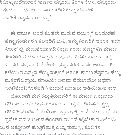
ಕೊಳ್ಳುವುದೇನೆಂದರೆ ‘ವರ್ಷದ ಹನ್ನೆರಡು ತಿಂಗಳ ಕೆಲಸ, ಹನ್ನೊಂದು
 ವರ್ಷದ ಆರಂಭದಲ್ಲೇ ಆದಾಯ ತೆರಿಗೆಯನ್ನು ಕಟಾವಣೆ
ಾಡಿಕೊಳ್ಳುವವರೂ ಇದ್ದಾರೆ.
ಈ‌ ಮಾರ್ಚ ಬಂದ ಕೂಡಲೇ‌ ಮದುವೆ ವಯಸ್ಸಿಗೆ ಬಂದಂತಹ
ಹೆಣ್ಣು ಗಂಡುಗಳಿಗೆ ಕೆಲವರಿಗೆ ಖುಷಿ. ಇನ್ನು ಕೆಲವರಿಗೆ ಆತಂಕ. ಇದೇ
ಸೀಸನ್ ಲ್ಲಿ ಮದುವೆಯಾಗಬೇಕೆನ್ನುವ ಗಂಡು ಹೆಣ್ಣುಗಳಿಗೆ ಮಾರ್ಚ
ತಿಂಗಳಲ್ಲಿ ಮದುವೆಯೆನ್ನುವದರ ಪೂರ್ವ ಸಿದ್ಧತೆ ಒಂದು ಹಂತಕ್ಕೆ
ಬಂದರೆ, ಸದ್ಯ ಮದುವೆ ಬೇಡ ಇನ್ನೊಂದೆರಡು ವರ್ಷ ಆರಾಮಾಗಿ
ಕಳೆಯುವ ಎನ್ನುವ ಹೆಣ್ಣು ಮಕ್ಕಳಿಗೆ ಆತಂಕ. ಕಾರಣ ಹೆತ್ತವರು ಹೆಣ್ಣು‌
ಮಕ್ಕಳಿಗೆ ಒತ್ತಾಯ‌ ಮಾಡಿಯೊ ಅಥವಾ ಬೆದರಿಸಿಯೋ ಅಥವಾ
ಸೆಂಟಿಮೆಂಟಿಗೊಳಪಡಿಸಿ ಮದುವೆ‌ ಮಾಡಲು ಅಡಿಯಿಡುವ ಕಾಲ.
ಹೊಸದಾಗಿ‌ ಮನೆ ಕಟ್ಟುತ್ತಿರುವವರಿಗೆ ಈ‌ ಮಾರ್ಚ ಎನ್ನುವುದು
ಗಡಿಗಾಲ. ಮನೆಯೇನೋ‌ ಒಂದು ಹಂತಕ್ಕೆ ಬಂದಿರುತ್ತದೆ. ಸ್ವಲ್ಪ
ಗಡಿಬಿಡಿ‌ ಮಾಡಿದರೆ ಮಳೆಗಾಲ ಪ್ರಾರಂಭಕ್ಕಿಂತ ಮೊದಲು ಮನೆಯ
ಪ್ರವೇಶ ಮಾಡಿ‌ ಉಳಿದುಕೊಂಡರೆ ಮುಂದೆ‌ ಕಟ್ಟಬೇಕಾದ ಏಳೆಂಟು
ನ ಅಕ್ಟೋಬರ್ ಹೊತ್ತಿಗೆ ಮತ್ತೆ ಎಲ್ಲಾ ಸಾಮಗ್ರಿ , ಕೂಲಿಗಳ