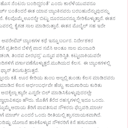
ಏನೋ ,ಹೊಸ ನೆಂಟರು ಬಂದಿದ್ದರಂತೆ’ ಎಂದು ಕಾಲೆಳೆಯುವವರೂ
ಾರ್ಚ್ ಬಂತೆಂದರೆ ಈತ‌ ಯಾವ ಬ್ಯಾಂಕಿನವರು ಬರಬಹುದೆನ್ನುವುದನ್ನು
ೆ. ಕೆಲವೊಮ್ಮೆ ಊರನ್ನೇ ಬಿಟ್ಟು ದೂರದೂರನ್ನೂ ಸೇರಿಕೊಳ್ಳುತ್ತಾನೆ. ಈತನ
ನೆಯವರಲ್ಲಿ ಕೈಗಡ ಸಾಲ ಮಾಡಿರುತ್ತಾನೆ. ಈತನ ಮೊಬೈಲ್ ಸಹ ಇದೇ
 ಆಪರೇಟಿವ್ ಬ್ಯಾಂಕಗಳ ಕಥೆ ಇನ್ನೂ ಬರ್ಬರ. ನಿರ್ದೇಶಕರ
ಪ್ರತೀದಿನ ಬೆಳಿಗ್ಗೆ ಪಾದ ಸವೆಸಿ ಅಂತೂ ಸಾಲ ಮಂಜೂರಿ‌
, ತಿಂದವ ವೀರಭದ್ರ’ ಎನ್ನುವ ಪರಿಸ್ಥಿತಿ. ಕಟ್ಟುಬಾಕಿಯವರೇ
ಂದಿಗಳಿಗೆ ವರ್ಗಾವಣೆಗೊಳ್ಳುತ್ತದೆ.ಮುಗಿಯದ ಕೆಲಸ. ಈ ಬ್ಯಾಂಕಗಳಲ್ಲಿ
ನ್ ತಿರುಗುತ್ತಿರುತ್ತದೆ‌.
ನ್ನೊಂದು ಕತೆ. ಊರ ಕೇರಿಯ ತುಂಬ ಅಲ್ಲಲ್ಲಿ ತುಂಡು ಕೆಲಸ ಮಾಡಿದವರು
್ಲಿ ಮಾಡಿದ ಕೆಲಸ ಅರ್ಧಂಬರ್ಧವೇ ಹೆಚ್ಚು. ಕಾಮಗಾರಿಯ ಕುರಿತು
ತವೆ. ಅದಕ್ಕೆಲ್ಲಾ ಕ್ಯಾರೇ ಎನ್ನದೇ ಬಿಲ್ ಮಾಡಿಸಿಕೊಳ್ಳುವುದರಲ್ಲೇ
ಸ್ವಾಭಾವಿಕವೂ ಹೌದು. ಜೊತೆಗೆ ತೆರೆದ ರಹಸ್ಯಗಳಲ್ಲಿ ಇದೂ ಒಂದು.
ಕ್ಕೊಮ್ಮೆ ಆದಾಯ ತೆರಿಗೆ ಪಾವತಿಸುವ ನೌಕರರು ಫೆಬ್ರವರಿ,ಮಾರ್ಚ
ರರಿಗೆ ಮಾರ್ಚ್ ಎಂದರೆ ಒಂದು ರೀತಿಯಲ್ಲಿ ತ್ರಾಸದಾಯಕವಾಗಿದೆ.
ಂದಿಷ್ಟು ಯೋಜನೆ ಹಾಕಿಕೊಳ್ಳುವ ನೌಕರರಿಗೆ ಕಿಸೆ ಹಗುರವಾಗಿ