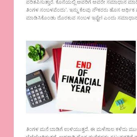
ಪರಿತಪಿಸುತ್ತಾರೆ. ಕೊನೆಯಲ್ಲಿ ಅವರಿಗೆ ಅವರೇ ಸಮಾಧಾನ ಮಾಡಿ
ತಿಂಗಳ ಸಂಬಳವೆಂದು’. ಇನ್ನು ಕೆಲವು ನೌಕರರು ಹೊಸ ಆರ್ಥಿಕ
ಮಾಡಿಸಿಕೊಂಡು ದೊರಕುವ ಸಂಬಳ ಇಷ್ಟೇ! ಎಂದು ಸಮಾಧಾನ ಮ
ತಿಂಗಳ ಮನೆ ಬಾಡಿಗೆ ಉಳಿಯುತ್ತದೆ. ಈ‌ ಮಳೆಗಾಲ ಕಳೆದು ಮುಂದಿ