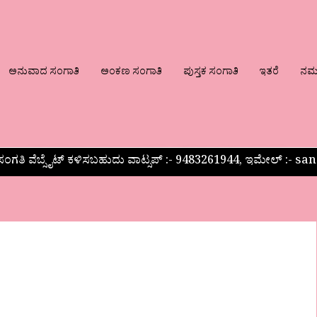
ಅನುವಾದ ಸಂಗಾತಿ
ಅಂಕಣ ಸಂಗಾತಿ
ಪುಸ್ತಕ ಸಂಗಾತಿ
ಇತರೆ
ನಮ್ಮ
ಂಗತಿ ವೆಬ್ಸೈಟ್ ಕಳಿಸಬಹುದು ವಾಟ್ಸಪ್‌ :- 9483261944, ಇಮೇಲ್ :-