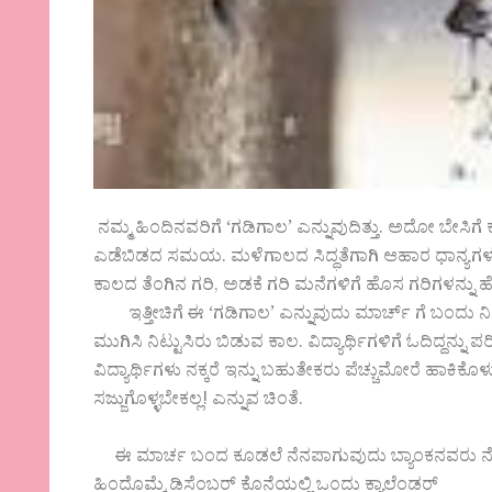
ನಮ್ಮ ಹಿಂದಿನವರಿಗೆ ‘ಗಡಿಗಾಲ’ ಎನ್ನುವುದಿತ್ತು. ಅದೋ ಬೇಸಿಗೆ
ಎಡೆಬಿಡದ ಸಮಯ. ಮಳೆಗಾಲದ ಸಿದ್ಧತೆಗಾಗಿ ಆಹಾರ ಧಾನ್ಯಗಳ
ಕಾಲದ ತೆಂಗಿನ ಗರಿ, ಅಡಕೆ ಗರಿ‌ ಮನೆಗಳಿಗೆ ಹೊಸ ಗರಿಗಳನ್ನು 
ಇತ್ತೀಚಿಗೆ ಈ ‘ಗಡಿಗಾಲ’ ಎನ್ನುವುದು ಮಾರ್ಚ್ ಗೆ ಬಂದು‌ ನಿಂತಿದ
ಮುಗಿಸಿ ನಿಟ್ಟುಸಿರು ಬಿಡುವ ಕಾಲ. ವಿದ್ಯಾರ್ಥಿಗಳಿಗೆ ಓದಿದ್ದನ್ನ
ವಿದ್ಯಾರ್ಥಿಗಳು ನಕ್ಕರೆ ಇನ್ನು ಬಹುತೇಕರು ಪೆಚ್ಚುಮೋರೆ ಹಾಕಿಕೊ
ಸಜ್ಜುಗೊಳ್ಳಬೇಕಲ್ಲ! ಎನ್ನುವ ಚಿಂತೆ.
ಈ ಮಾರ್ಚ ಬಂದ ಕೂಡಲೆ ನೆನಪಾಗುವುದು ಬ್ಯಾಂಕನವರು‌ 
ಹಿಂದೊಮ್ಮೆ ಡಿಸೆಂಬರ್ ಕೊನೆಯಲ್ಲಿ ಒಂದು ಕ್ಯಾಲೆಂಡರ್