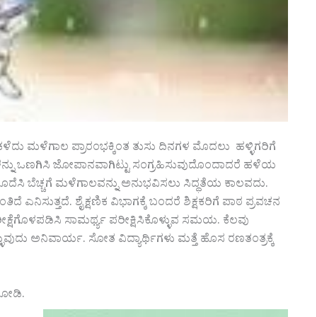
 ಕಳೆದು‌ ಮಳೆಗಾಲ ಪ್ರಾರಂಭಕ್ಕಿಂತ ತುಸು ದಿನಗಳ ಮೊದಲು ಹಳ್ಳಿಗರಿಗೆ
ನ್ನು ಒಣಗಿಸಿ ಜೋಪಾನವಾಗಿಟ್ಟು ಸಂಗ್ರಹಿಸುವುದೊಂದಾದರೆ ಹಳೆಯ
ಹೊದೆಸಿ ಬೆಚ್ಚಗೆ ಮಳೆಗಾಲವನ್ನು ಅನುಭವಿಸಲು ಸಿದ್ಧತೆಯ ಕಾಲವದು.
ೆ ಎನಿಸುತ್ತದೆ. ಶೈಕ್ಷಣಿಕ ವಿಭಾಗಕ್ಕೆ ಬಂದರೆ ಶಿಕ್ಷಕರಿಗೆ ಪಾಠ ಪ್ರವಚನ
ು ಪರೀಕ್ಷೆಗೊಳಪಡಿಸಿ ಸಾಮರ್ಥ್ಯ ಪರೀಕ್ಷಿಸಿಕೊಳ್ಳುವ ಸಮಯ. ಕೆಲವು
ಳ್ಳುವುದು ಅನಿವಾರ್ಯ. ಸೋತ ವಿದ್ಯಾರ್ಥಿಗಳು ಮತ್ತೆ ಹೊಸ ರಣತಂತ್ರಕ್ಕೆ
ನೋಡಿ.