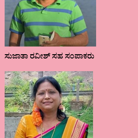
ಸುಜಾತಾ ರವೀಶ್ ಸಹ ಸಂಪಾಕರು