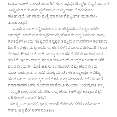
ಅಥವಾ ಬಹಳ ಸಂಗಾತಿಯೊಂದಿಗೆ ಸಂಬಂಧವೂ ಚೆನ್ನಾಗಿರಲಿಲ್ಲವೆಂದಾದರೆ
ಎಷ್ಟು ದುಡಿದರು ಏನು ಪ್ರಯೋಜನ ಮತ್ತು ಬಾಳು ಹೊರಡಲಾಗಿ
ಹೋಗುತ್ತದೆ. ಆಗ ನಾನು ಮತ್ತೆ ಮಾನಸಿಕ ನೆಮ್ಮದಿಗಾಗಿ ಹುಡುಕಾಟ
ತೊಡಗುತ್ತಾನೆ.
ಇಂದು ಸಮಾಜದಲ್ಲಿ ಬದುಕುವವರು ಹೆಚ್ಚಿನವರು ವಿದ್ಯಾವಂತರೇ
ಆಗಿದ್ದಾರೆ. ಆದರೆ ಅವರು ಸ್ಪರ್ಧೆಯಲ್ಲಿ ಕಲಿತವರು ಅಲ್ಲ, ಬದಲಾಗಿ ನಾವು
ಕಲಿತಿದ್ದೇವೆ ಎಂದು ಗೊಟ್ಟಿರದೆ ತನ್ನಷ್ಟಕ್ಕೆ ತಮ್ಮ ಗುರಿ ಸಾಧನೆಗಾಗಿ ಕಲಿತವರು.
ಹಿಂದಿನ ಶಿಕ್ಷಣ ಮಟ್ಟ ಅವರನ್ನು ಹೇಗೆ ಬೆಳೆಸಿದೆ ಎಂದರೆ ಹಿರಿಯರಿಗೆ ಕೊಡ
ಬೇಕಾದ ಗೌರವ, ನಡೆ ನುಡಿ, ನಾಲ್ಕು ಜನರ ಜೊತೆ ಬೆರೆತು ಬಾಳುವ ಪಾಠ
ಕಲಿಸಿದೆ. ಇಂದು ಹಾಗಲ್ಲ, ಮಗ ಇಂಜಿನಿಯರ್ ಆಗಿದ್ದರೂ ಕೂಡಾ ಮನೆಗೆ
ಬಂದ ಬಂಧುಗಳ ಜೊತೆ ಅವನು ಕಂಪ್ಯೂಟರ್ ಬಿಟ್ಟು ಹೊರ ಬಂದು
ಮಾತನಾಡುವುದು ಎಂದರೆ ಮುಖ್ಯ ಮಂತ್ರಿಗಳು ತಮ್ಮ ಆಫೀಸ್ ಬಿಟ್ಟು
ಹೊರ ಬಂದು ಸಾಮಾನ್ಯ ಜನರ ಜೊತೆ ಮುಕ್ತ ಮಾತುಕತೆ ನಡೆಸಿದ ಹಾಗೆ.
ಮಾತನಾಡದೆ ಅವರಿಗೆ ಯಾವ ಭಾಷೆಯೂ ಸರಿಯಾಗಿ ಬರುವುದೂ ಇಲ್ಲ.
ಸಂಸ್ಕೃತಿ ಎಲ್ಲಾ ಬದಿಗೆಯೆ ಬಿಡಿ, ಇನ್ನು ಹುಡುಗಿ ಆಗಿದ್ದರೆ ಉತ್ತಮ ಬಟ್ಟೆ
ಧರಿಸುತ್ತಾಳೆ ಎಂದರೆ ಗ್ರೇಟ್!
ಸಂಸ್ಕೃತಿ ಉಳಿಯಲಿ, ಭಾಷೆ, ಭಾವನೆ ಬೆಳೆಯಲಿ. ಕಲಿಕೆ ಖುಷಿಯಿಂದ
ಸಾಗಲಿ ಅಲ್ಲವೇ? ನೀವೇನಂತೀರಿ?