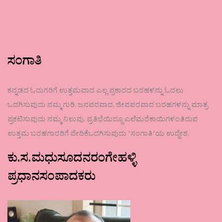
ಸಂಗಾತಿ
ಕನ್ನಡದ ಓದುಗರಿಗೆ ಉತ್ತಮವಾದ ಎಲ್ಲ ಪ್ರಕಾರದ ಬರಹಳನ್ನು ಓದಲು
ಒದಗಿಸುವುದು ನಮ್ಮ ಗುರಿ. ಜನಪರವಾದ, ಜೀವಪರವಾದ ಬರಹಗಳನ್ನು ಮಾತ್ರ
ಪ್ರಕಟಿಸುವುದು ನಮ್ಮ ನಿಲುವು. ಪ್ರತಿಭೆಯಿದ್ದೂ ಎಲೆಮರೆಕಾಯಿಗಳಂತಿರುವ
ಉತ್ತಮ ಬರಹಗಾರರಿಗೆ ವೇದಿಕೆಒದಗಿಸುವುದು ʼಸಂಗಾತಿʼಯ ಉದ್ದೇಶ.
ಕು.ಸ.ಮಧುಸೂದನರಂಗೇಹಳ್ಳಿ
ಪ್ರಧಾನಸಂಪಾದಕರು