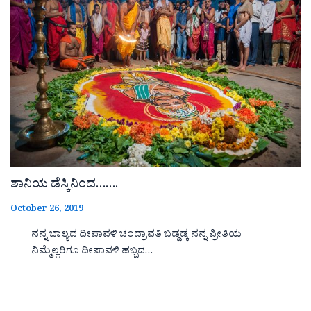
ಶಾನಿಯ ಡೆಸ್ಕಿನಿಂದ…….
October 26, 2019
ನನ್ನ ಬಾಲ್ಯದ ದೀಪಾವಳಿ ಚಂದ್ರಾವತಿ ಬಡ್ಡಡ್ಕ ನನ್ನ ಪ್ರೀತಿಯ
ನಿಮ್ಮೆಲ್ಲರಿಗೂ ದೀಪಾವಳಿ ಹಬ್ಬದ…