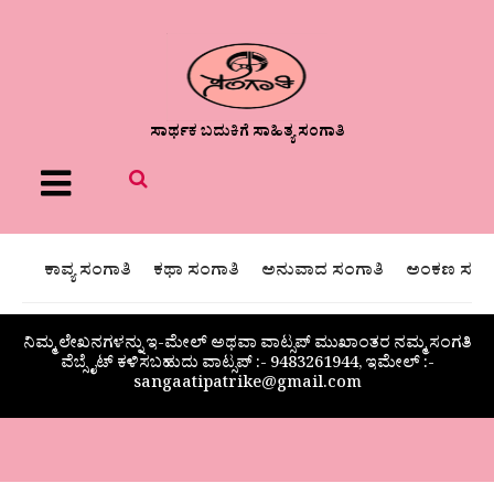
ಸಾರ್ಥಕ ಬದುಕಿಗೆ ಸಾಹಿತ್ಯ ಸಂಗಾತಿ
Menu
ಕಾವ್ಯ ಸಂಗಾತಿ
ಕಥಾ ಸಂಗಾತಿ
ಅನುವಾದ ಸಂಗಾತಿ
ಅಂಕಣ ಸಂಗಾ
ನಿಮ್ಮ ಲೇಖನಗಳನ್ನು ಇ-ಮೇಲ್ ಅಥವಾ ವಾಟ್ಸಪ್ ಮುಖಾಂತರ ನಮ್ಮ ಸಂಗತಿ
ವೆಬ್ಸೈಟ್ ಕಳಿಸಬಹುದು ವಾಟ್ಸಪ್‌ :- 9483261944, ಇಮೇಲ್ :-
sangaatipatrike@gmail.com