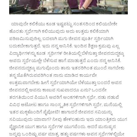
ಯಾವುದೇ ಕಲಿಕೆಯು ಕೂಡ ಇಷ್ಟಪಟ್ಟು ಸಂತಸದಿಂದ ಕಲಿಯಬೇಕೇ
ಹೊರತು ಸ್ಪರ್ಧೆಗಾಗಿ ಕಲಿಯುವುದು ಅದು ಉತ್ತಮ ಕಲಿಕೆಯಾಗಿ
ಪರಿಣಮಿಸುವುದಿಲ್ಲ. ಬದಲಾಗಿ ಮಗು ಜೀವನ ಪೂರ್ತಿ ಸ್ಪರ್ಧಿಯಾಗಿ
ಬದುಕಬೇಕಾಗುತ್ತದೆ. ಇದು ನನ್ನ ಅನಿಸಿಕೆ. ಇಂದಿನ ಶಿಕ್ಷಣ ಕ್ರಮವು ಎಲ್ಲ
ವಿದ್ಯಾರ್ಥಿಗಳನ್ನು ಕೂಡ ಸ್ಪರ್ಧಿಗಳ ರೀತಿಯಲ್ಲಿ ಬೆಳೆಸುತ್ತಾ ಜೀವನದುದ್ದಕ್ಕೂ
ಅವರು ಸ್ಪರ್ಧೆಯಲ್ಲೇ ಬೆಳೆಸುವ ಹಾಗೆ ಮಾಡುತ್ತದೆ ಎಂದು ನನ್ನ ಅನಿಸಿಕೆ.
ಜೀವನದುದ್ದಕ್ಕೂ ಮಗುವೊಂದು ತಾನು ಇತರರಿಗಿಂತ ಮುಂದೆ ಸಾಗಬೇಕು
ತನ್ನ ಜೊತೆಗಿರುವವರಿಗಿಂತ ನಾನು ಮಾಡಿದ ಕಾರ್ಯವೇ
ಉತ್ತಮವಾಗಬೇಕು ಹೀಗೆ ಸ್ಪರ್ಧೆಯಾಗಿಯೇ ಬೆಳೆಯುತ್ತಾ ಬಂದರೆ ಅವನ
ಜೀವನದಲ್ಲಿ ಅವನು ಕಾಣುವ ಸುಖವಾದರೂ ಏನು? ಒಂದನೇ
ತರಗತಿಯಿಂದ ಪಿಯುಸಿ ಅವರಿಗೆ ಅಂಕಗಳಿಗಾಗಿ ಸ್ಪರ್ಧೆ, ನಡು ನಡುವೆ
ವಿವಿಧ ಆಟೋಟ ಹಾಗೂ ಸಾಂಸ್ಕೃತಿಕ ಸ್ಪರ್ಧೆಗಳಿಗಾಗಿ ಸ್ಪರ್ಧೆ, ಮನೆಯಲ್ಲಿ
ಇತರ ಮಕ್ಕಳೊಂದಿಗೆ ಪೈಪೋಟಿ! ಹಾಗಾದರೆ ಜೀವನದ ಸವಿಯನ್ನು
ಸವಿಯುವುದು ಯಾವಾಗ? ನೀವು ಹೇಳಬಹುದು ಇದು ಯಾಂತ್ರಿಕರು ಯುಗ
ವೈಜ್ಞಾನಿಕ ಯುಗ ಹಾಗೂ ಸ್ಪರ್ಧೆಗಳ ಯುಗವೆಂದು. ಆದರೆ ಮನುಷ್ಯನ
ಜನ್ಮವು ಒಂದಿಷ್ಟು ವರ್ಷ ಮಾತ್ರ. ಹತ್ತು ವರ್ಷಗಳು ಅವನ ಸ್ಪರ್ಧೆಗಳಲ್ಲಿಯೇ