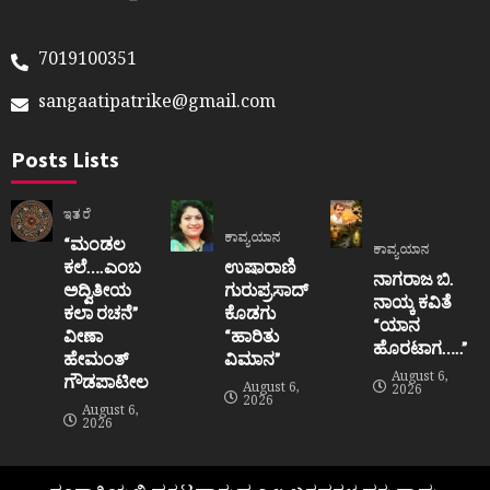
7019100351
sangaatipatrike@gmail.com
Posts Lists
ಇತರೆ
ಕಾವ್ಯಯಾನ
“ಮಂಡಲ
ಕಾವ್ಯಯಾನ
ಕಲೆ….ಎಂಬ
ಉಷಾರಾಣಿ
ನಾಗರಾಜ ಬಿ.
ಅದ್ವಿತೀಯ
ಗುರುಪ್ರಸಾದ್
ನಾಯ್ಕ ಕವಿತೆ
ಕಲಾ ರಚನೆ”‌
ಕೊಡಗು
“ಯಾನ
ವೀಣಾ
“ಹಾರಿತು
ಹೊರಟಾಗ…..”
ಹೇಮಂತ್‌
ವಿಮಾನ”
August 6,
ಗೌಡಪಾಟೀಲ
August 6,
2026
2026
August 6,
2026