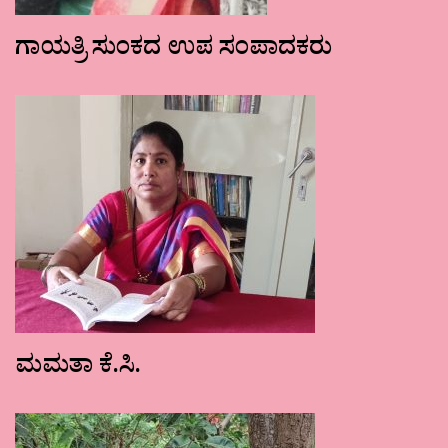
ಗಾಯತ್ರಿ ಸುಂಕದ ಉಪ ಸಂಪಾದಕರು
ಮಮತಾ ಕೆ.ಸಿ.