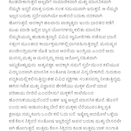
ಕೊಡಬೇಕಾಗುತ್ತದೆ ಅಲ್ಲವೇ? ಸಾಮಾಜಿಕವಾಗಿ ಮತ್ತು ಮಾನಸಿಕವಾಗಿ
ನೆಮ್ಮದಿ ಇದ್ದರೆ ಮಾತ್ರ ಬದುಕು ಸಂತ ಸಮಯವಾಗಿ ಇರುತ್ತದೆ. ಆ ನೆಮ್ಮದಿ
ಇಲ್ಲದ ಬದುಕು ಸ್ಪರ್ಧೆಯಾಗಿಯೇ ಉಳಿದರೆ ಬದುಕು ನರಕವಾಗಿ
ಹೋಗುತ್ತದೆ. ಅದಕ್ಕಾಗಿ ಹಲವಾರು ಪಾಶ್ಚಾತ್ಯರು ಇಂದು ಭಾರತದ ಕಡೆಗೆ
ಮುಖ ಮಾಡಿ ಇಲ್ಲಿನ ಧ್ಯಾನ ಯೋಗಗಳನ್ನು ಕಲಿತು ಮಾನಸಿಕ
ನೆಮ್ಮದಿಯನ್ನು ಹುಡುಕುತ್ತಿದ್ದಾರೆ. ವಿವಿಧ ಸ್ವಾಮೀಜಿಗಳು ನಡೆಸುವ ಭಜನೆ
ಸತ್ಸಂಗ ಮುಂತಾದ ಕಾರ್ಯಕ್ರಮಗಳಲ್ಲಿ ಭಾಗವಹಿಸುತ್ತಿದ್ದಾರೆ. ಮನುಷ್ಯನ
ಪಂಚೇಂದ್ರಿಯಗಳ ಜೊತೆ ಇರುವ ಆರನೆಯ ಇಂದ್ರಿಯ ಎಂದರೆ ಅದು
ಮನಸ್ಸು ಮತ್ತು ಆ ಮನಸ್ಸನ್ನು ನಾವು ಆರೋಗ್ಯ ರಹಿತವಾಗಿ
ಇಟ್ಟುಕೊಳ್ಳುವುದು ಅತ್ಯವಶ್ಯಕ. ಅದಕ್ಕಾಗಿ ನಮಗೆ ಸ್ಪರ್ಧೆಯಿಂದ ಕಲಿಯುವ
ವಿದ್ಯಾ ಬದಲಾಗಿ ಮಾನಸಿಕ ಸಂತೋಷ ನೀಡುವ ವಿದ್ಯ ಬೇಕಾಗಿದೆ. ಗುರುಕುಲ
ಪದ್ಧತಿಯಲ್ಲಿ ಕಲಿಸುತ್ತಿದ್ದಂತಹ ವಿವಿಧ ವ್ಯಕ್ತಿಗಳು ಸಂತಸವನ್ನು ನೀಡುತ್ತಿದ್ದವು.
ಈಗಿನ ಗಣಿತ ಮತ್ತು ವಿಜ್ಞಾನದ ಹೇರಿಕೆಯು ಮಕ್ಕಳ ಮೇಲೆ ಯಾವ
ಪರಿಣಾಮ ಬೀರಿದೆ ಎಂದರೇನು? ಮಕ್ಕಳಿಗೆ ಶಾಲೆಯಿಂದ
ಹೊರಗುಳಿಯುವುದೆಂದರೆ ಬಹಳ ಇಷ್ಟ ಅಲ್ಲದೆ ಮಾನಸಿಕ ಹೊರೆ. ಹೊರಗೆ
ಬಂದು ಆಟ ಆಡುವಂತಿಲ್ಲ ಬೇರೆ ತರ ಮಕ್ಕಳು ಬೆರೆಯುವಂತಿಲ್ಲ ಪ್ರತಿ
ಕ್ಷಣವೂ ನಮ್ಮ ಕೂಗು ಒಂದೇ ಕಲಿ ಓದು ಬರೆ. ಇಷ್ಟೆಲ್ಲಾ ಆದಮೇಲೆ ಒಳ್ಳೆಯ
ಕಡೆ ಕೆಲಸ ಸಿಕ್ಕಿದರೆ ಸಂತೋಷ ಇಲ್ಲದಿದ್ದರೆ ಅವನ ಬದುಕು ಮತ್ತು ಬೇಸರವೇ
ಆಗಿ ಹೋಗುತ್ತದೆ. ಉತ್ತಮ ಕೆಲಸ ಸಿಕ್ಕಿದರು ಕೂಡ ಉತ್ತಮ ಬಾಳ ಸಂಗಾತಿ