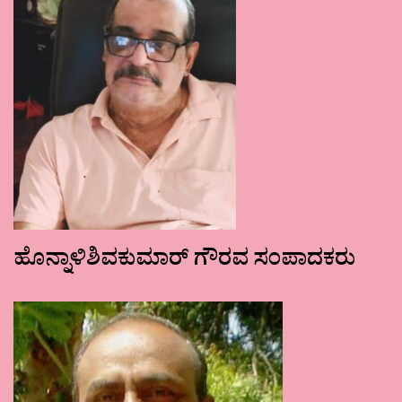
ಹೊನ್ನಾಳಿಶಿವಕುಮಾರ್ ಗೌರವ ಸಂಪಾದಕರು