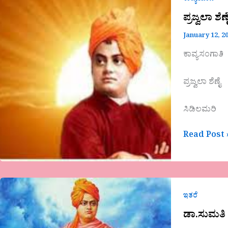
ಸಿಡಿಲಮರಿ
ಪ್ರಜ್ವಲಾ ಶೆ
January 12, 2
ಕಾವ್ಯಸಂಗಾತಿ
ಪ್ರಜ್ವಲಾ ಶೆಣೈ
ಸಿಡಿಲಮರಿ
Read Post 
ಡಾ.ಸುಮತಿ
ಪಿ
ಇತರೆ
ಅವರ
ಡಾ.ಸುಮತಿ 
ಲೇಖನ