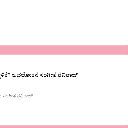
್ಕಳಿಕೆ” ಅವಲೋಕನ ಸಂಗೀತ ರವಿರಾಜ್
ನ ಸಂಗೀತ ರವಿರಾಜ್