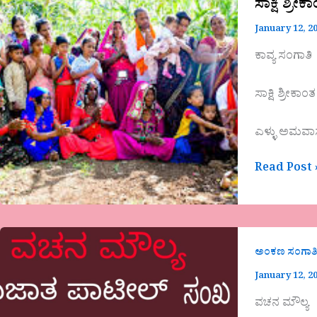
ಸಾಕ್ಷಿ ಶ್ರ
ಕವಿತೆ-
January 12, 2
ಎಳ್ಳು
ಅಮವಾಸ್ಯೆ
ಕಾವ್ಯ ಸಂಗಾತಿ
ಸಾಕ್ಷಿ ಶ್ರೀಕಾ
ಎಳ್ಳು ಅಮವಾಸ್
Read Post 
ಅಂಕಣ ಸಂಗಾತ
January 12, 2
ವಚನ ಮೌಲ್ಯ