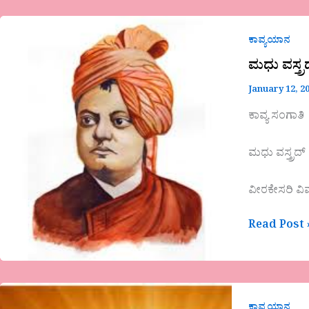
ರವಿರಾಜ್
ಮಧು
ವಸ್ತ್ರದ್
ಕಾವ್ಯಯಾನ
ಕವಿತೆ
ಮಧು ವಸ್ತ್
ವೀರಕೇಸರಿ
January 12, 2
ವಿವೇಕಾನಂದ
ಕಾವ್ಯ ಸಂಗಾತಿ
ಮಧು ವಸ್ತ್ರದ್
ವೀರಕೇಸರಿ ವ
Read Post 
ಪ್ರಜ್ವಲಾ
ಶೆಣೈಕವಿತೆ
ಕಾವ್ಯಯಾನ