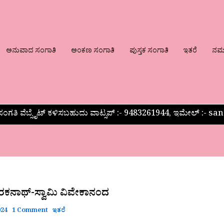
ಅನುವಾದ ಸಂಗಾತಿ
ಅಂಕಣ ಸಂಗಾತಿ
ಪುಸ್ತಕ ಸಂಗಾತಿ
ಇತರೆ
ನಮ್ಮ
ಂಗತಿ ವೆಬ್ಸೈಟ್ ಕಳಿಸಬಹುದು ವಾಟ್ಸಪ್‌ :- 9483261944, ಇಮೇಲ್ :-
ಕನಾಥ್-
ಾರಕನಾಥ್-ಸ್ವಾಮಿ ವಿವೇಕಾನಂದ
024
1 Comment
ಇತರೆ