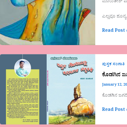
ಮಾರುತೇಶ್ ಮೆ
ಎಲ್ಲವೂ ಶೂನ್ಯವಿ
Read Post 
ಕೊಡಗಿನ
ಜಗದೀಶ್
ಪುಸ್ತಕ ಸಂಗಾತಿ
ಜೋಡುಬೀಟಿ
ಕೊಡಗಿನ ಜಗ
ಕೃತಿ
January 12, 2
“ಅಪ್ಪನ
ಗೋರಿಯಲ್ಲಿ
ಕೊಡಗಿನ ಜಗದೀ
ಕನಸುಗಳ
ಬಿಕ್ಕಳಿಕೆ”
Read Post 
ಅವಲೋಕನ
ಸಂಗೀತ