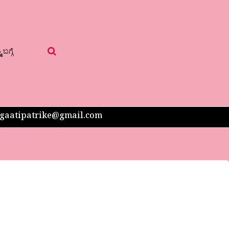
 ಬಗ್ಗೆ
 sangaatipatrike@gmail.com