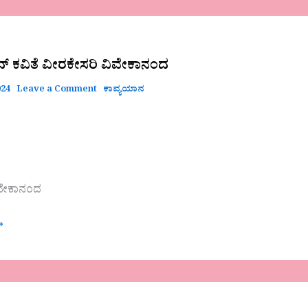
ರದ್ ಕವಿತೆ ವೀರಕೇಸರಿ ವಿವೇಕಾನಂದ
024
Leave a Comment
ಕಾವ್ಯಯಾನ
ಿವೇಕಾನಂದ
»