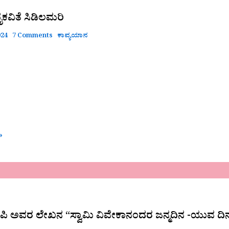
ಣೈಕವಿತೆ ಸಿಡಿಲಮರಿ
024
7 Comments
ಕಾವ್ಯಯಾನ
»
ಪಿ ಅವರ ಲೇಖನ “ಸ್ವಾಮಿ ವಿವೇಕಾನಂದರ ಜನ್ಮದಿನ -ಯುವ ದಿ