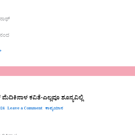
ಕನಾಥ್
ಕಾನಂದ
»
ೆದಿಕಿನಾಳ ಕವಿತೆ-ಎಲ್ಲವೂ ಶೂನ್ಯವಿಲ್ಲಿ
024
Leave a Comment
ಕಾವ್ಯಯಾನ