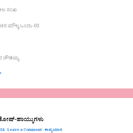
ಟೀಲ ಸಂಖ
ವಚನ ಮೌಲ್ಯ ಒಂದು-03
ರ ಚೌಡಯ್ಯ
»
ಂತೋಷ್-ಹಾಯ್ಕುಗಳು
024
Leave a Comment
ಕಾವ್ಯಯಾನ