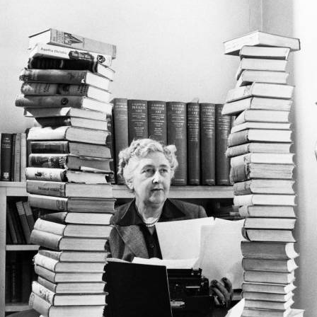
ಕ್ರಿಸ್ಟಿ….
ಜನಪ್ರಿಯ
ಲೇಖಕಿ
ಕುರಿತಾದ
ಲೇಖನ-
ವೀಣಾ
ಹೇಮಂತ್
ಗೌಡ
ಪಾಟೀಲ್