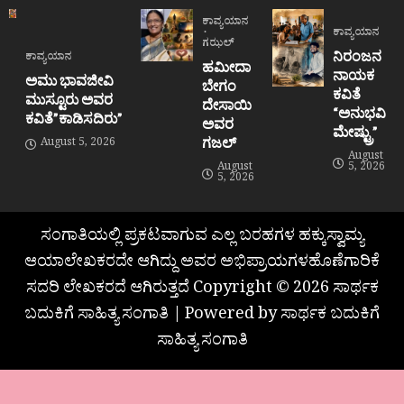
ಕಾವ್ಯಯಾನ
ಕಾವ್ಯಯಾನ
ಗಝಲ್
ನಿರಂಜನ
ಕಾವ್ಯಯಾನ
ಹಮೀದಾ
ನಾಯಕ
ಅಮು ಭಾವಜೀವಿ
ಬೇಗಂ
ಕವಿತೆ
ಮುಸ್ಟೂರು ಅವರ
ದೇಸಾಯಿ
“ಅನುಭವಿ
ಕವಿತೆ”ಕಾಡಿಸದಿರು”
ಅವರ
ಮೇಷ್ಟ್ರು”
ಗಜಲ್
August 5, 2026
August
August
5, 2026
5, 2026
ಸಂಗಾತಿಯಲ್ಲಿ ಪ್ರಕಟವಾಗುವ ಎಲ್ಲ ಬರಹಗಳ ಹಕ್ಕುಸ್ವಾಮ್ಯ
ಆಯಾಲೇಖಕರದೇ ಆಗಿದ್ದು ಅವರ ಅಭಿಪ್ರಾಯಗಳಹೊಣೆಗಾರಿಕೆ
ಸದರಿ ಲೇಖಕರದೆ ಆಗಿರುತ್ತದೆ Copyright © 2026 ಸಾರ್ಥಕ
ಬದುಕಿಗೆ ಸಾಹಿತ್ಯ ಸಂಗಾತಿ | Powered by ಸಾರ್ಥಕ ಬದುಕಿಗೆ
ಸಾಹಿತ್ಯ ಸಂಗಾತಿ