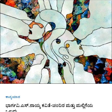
ಭಾರ್ಗವಿ.ಎಸ್.ನಾಯ್ಕ
ಕವಿತೆ-
ಚಂದಿರ
ಮತ್ತು
ಮಲ್ಲಿಗೆಯ
ಒಲವು…‌‌
ಕಾವ್ಯಯಾನ
ಭಾರ್ಗವಿ.ಎಸ್.ನಾಯ್ಕ ಕವಿತೆ-ಚಂದಿರ ಮತ್ತು ಮಲ್ಲಿಗೆಯ