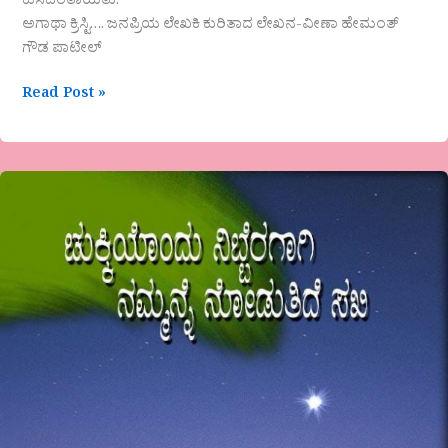
ಕುಸಿದಂತಾಯಿತು.
ಅಗಾಥಾ ಕ್ರಿಸ್ಟಿ…. ಜನಪ್ರಿಯ ಲೇಖಕಿ ಕುರಿತಾದ ಲೇಖನ-ವೀಣಾ ಹೇಮಂತ್
ಗೌಡ ಪಾಟೀಲ್
Read Post »
ಗೊರೂರುಅನಂತರಾಜುರವರ
ಕೃತಿ
“ಚುಕ್ಕೆಯೊಂದು
ನಿಬ್ಬೆರಗಾಗಿ
ನಮ್ಮನೆ
ನೋಡುತ್ತಿದೆ
ಸಖಿ”
ಕುರಿತುನಾರಾಯಣಸ್ವಾಮಿ
(ನಾನಿ)ಯವರ
ಲೇಖನ