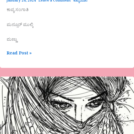
January 24, 2024
Leave a Comment
ಕಾವ್ಯಯಾನ
ಕಾವ್ಯ ಸಂಗಾತಿ
ಮನ್ಸೂರ್ ಮುಲ್ಕಿ
ಮಣ್ಣು
Read Post »
ಇಂದಿರಾ
ಮೋಟೆಬೆನ್ನೂರ
ಅವರ
ಕವಿತೆ
‘ಕಾರಣವ
ನೀ
ಹೇಳು’