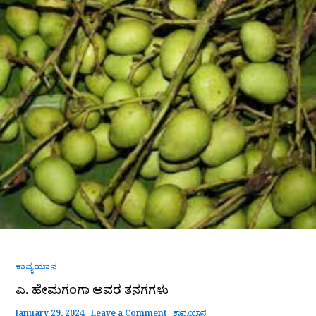
ಹೇಮಗಂಗಾ
ಅವರ
ತನಗಗಳು
ಕಾವ್ಯಯಾನ
ಎ. ಹೇಮಗಂಗಾ ಅವರ ತನಗಗಳು
January 29, 2024
Leave a Comment
ಕಾವ್ಯಯಾನ