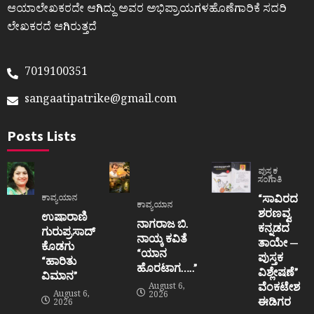
ಆಯಾಲೇಖಕರದೇ ಆಗಿದ್ದು ಅವರ ಅಭಿಪ್ರಾಯಗಳಹೊಣೆಗಾರಿಕೆ ಸದರಿ
ಲೇಖಕರದೆ ಆಗಿರುತ್ತದೆ
7019100351
sangaatipatrike@gmail.com
Posts Lists
ಪುಸ್ತಕ
ಸಂಗಾತಿ
“ಸಾವಿರದ
ಕಾವ್ಯಯಾನ
ಕಾವ್ಯಯಾನ
ಶರಣವ್ವ
ಉಷಾರಾಣಿ
ನಾಗರಾಜ ಬಿ.
ಕನ್ನಡದ
ಗುರುಪ್ರಸಾದ್
ನಾಯ್ಕ ಕವಿತೆ
ತಾಯೇ —
ಕೊಡಗು
“ಯಾನ
ಪುಸ್ತಕ
“ಹಾರಿತು
ಹೊರಟಾಗ…..”
ವಿಶ್ಲೇಷಣೆ”
ವಿಮಾನ”
ವೆಂಕಟೇಶ
August 6,
August 6,
2026
ಈಡಿಗರ
2026