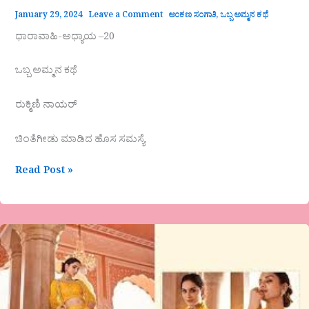
January 29, 2024
Leave a Comment
ಅಂಕಣ ಸಂಗಾತಿ
,
ಒಬ್ಬ ಅಮ್ಮನ ಕಥೆ
ಧಾರಾವಾಹಿ-ಅಧ್ಯಾಯ –20
ಒಬ್ಬ ಅಮ್ಮನ ಕಥೆ
ರುಕ್ಮಿಣಿ ನಾಯರ್
ಚಿಂತೆಗೀಡು ಮಾಡಿದ ಹೊಸ ಸಮಸ್ಯೆ
Read Post »
ಪ್ರೇಮಾ
ಟಿ.ಎಂ.ಆರ್.
ಕವಿತೆ
ಶಾಲ್ಮಲಿಯ
ಹರಿವು