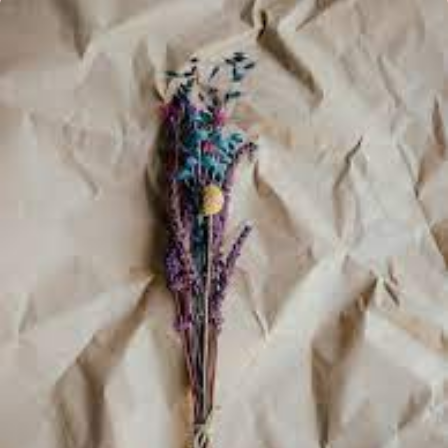
ಬಿ.ಟಿ.ನಾಯಕ್
ಕವಿತೆ-
ಕವಿಯಮನ