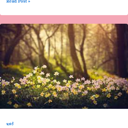
Read Post »
ಮಾಜಾನ್
ಮಸ್ಕಿ-
ಓ!!
ಭಾವವೇ-
ಲಹರಿ
ಇತರೆ