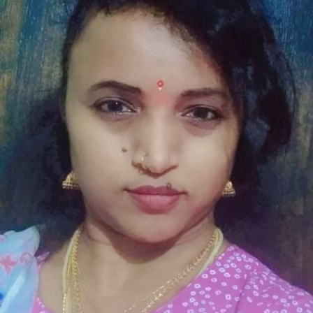
ಗೊರೂರು
ಅನಂತರಾಜು