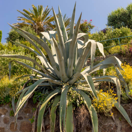
ಹೆಂಬಾ
ಮಸ್ಕಿಯವರ
ಕವಿತೆ-
ಆಹಾ
ನೋಡು….