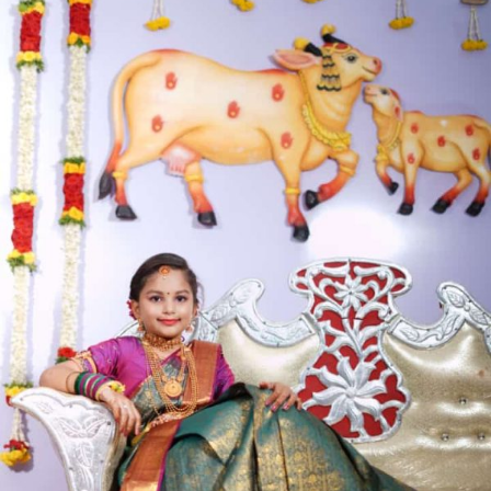
ಉಟ್ಟದಟ್ಟಿ-
ಜಿ.
ಹರೀಶ್
ಬೇದ್ರೆ