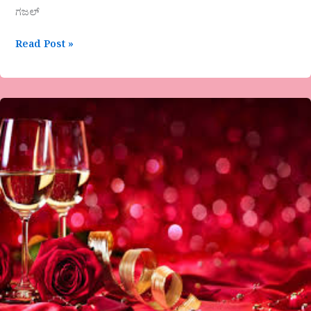
ಗಜಲ್
Read Post »
ಡಾ.
ಮೀನಾಕ್ಷಿ
ಪಾಟೀಲ್-
ಬಿಕ್ಕಳಿಸುತ್ತಿವೆ
ಕವಿತೆಗಳು