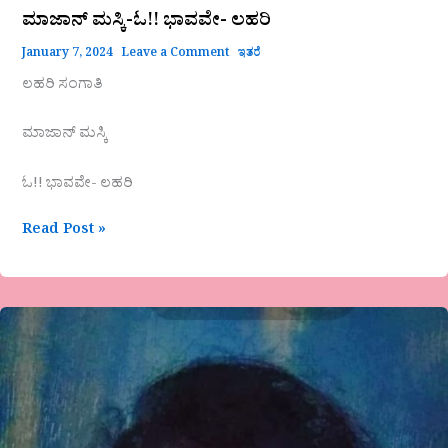
ಮಾಜಾನ್ ಮಸ್ಕಿ-ಓ!! ಭಾವವೇ- ಲಹರಿ
January 7, 2024
Leave a Comment
ಇತರೆ
ಲಹರಿ ಸಂಗಾತಿ
ಮಾಜಾನ್ ಮಸ್ಕಿ
ಓ!! ಭಾವವೇ- ಲಹರಿ
Read Post »
ಚಿತ್ರ
ಕಲಾವಿದೆ
ವಿಮಲ
ಎಸ್.
ಎನ್.ರವರ
ಪರಿಚಯ-