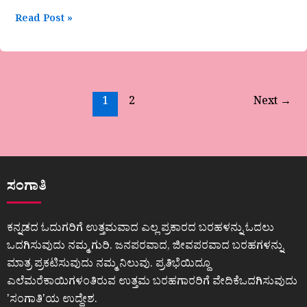
Read Post »
1
2
Next
→
ಸಂಗಾತಿ
ಕನ್ನಡದ ಓದುಗರಿಗೆ ಉತ್ತಮವಾದ ಎಲ್ಲ ಪ್ರಕಾರದ ಬರಹಳನ್ನು ಓದಲು
ಒದಗಿಸುವುದು ನಮ್ಮ ಗುರಿ. ಜನಪರವಾದ, ಜೀವಪರವಾದ ಬರಹಗಳನ್ನು
ಮಾತ್ರ ಪ್ರಕಟಿಸುವುದು ನಮ್ಮ ನಿಲುವು. ಪ್ರತಿಭೆಯಿದ್ದೂ
ಎಲೆಮರೆಕಾಯಿಗಳಂತಿರುವ ಉತ್ತಮ ಬರಹಗಾರರಿಗೆ ವೇದಿಕೆಒದಗಿಸುವುದು
ʼಸಂಗಾತಿʼಯ ಉದ್ದೇಶ.