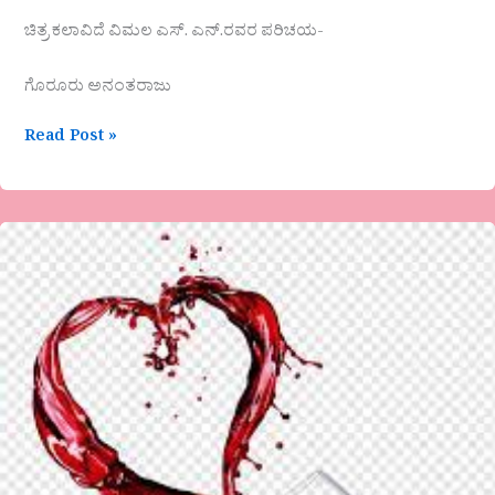
ಚಿತ್ರ ಕಲಾವಿದೆ ವಿಮಲ ಎಸ್. ಎನ್.ರವರ ಪರಿಚಯ-
ಗೊರೂರು ಅನಂತರಾಜು
Read Post »
ಹಾ
ಮ
ಸತೀಶ
ಅವರ
ಗಜಲ್