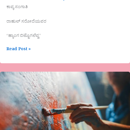
ಕಾವ್ಯ ಸಂಗಾತಿ
ರಾಹುಲ್ ಸರೋದೆಯವರ
“ಹ್ಯಾಂಗ ಬಿಟ್ಟೊಗಲೆವ್ವ”
Read Post »
“ಪೂರ್ಣತ್ವದ
ಒಂದು
ಅಭಿವ್ಯಕ್ತಿಗೆ”
ಸಣ್ಣಕಥೆ-
ನಾಗರಾಜ
ಬಿ.ನಾಯ್ಕ