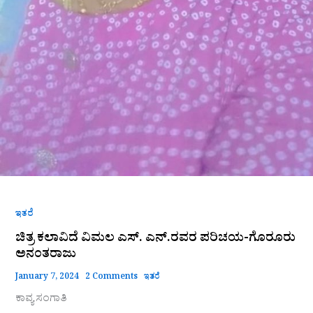
ಇತರೆ
ಚಿತ್ರ ಕಲಾವಿದೆ ವಿಮಲ ಎಸ್. ಎನ್.ರವರ ಪರಿಚಯ-ಗೊರೂರು
ಅನಂತರಾಜು
January 7, 2024
2 Comments
ಇತರೆ
ಕಾವ್ಯ ಸಂಗಾತಿ