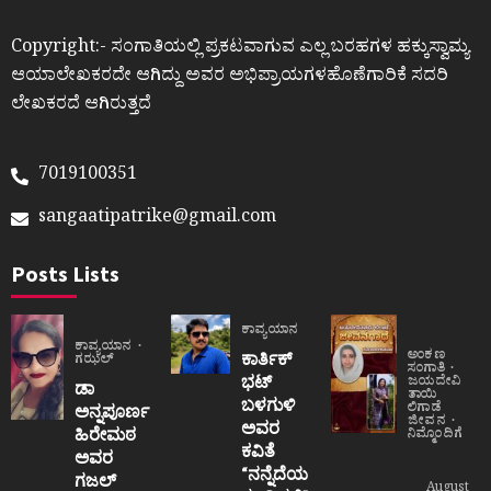
Copyright:- ಸಂಗಾತಿಯಲ್ಲಿ ಪ್ರಕಟವಾಗುವ ಎಲ್ಲ ಬರಹಗಳ ಹಕ್ಕುಸ್ವಾಮ್ಯ
ಆಯಾಲೇಖಕರದೇ ಆಗಿದ್ದು ಅವರ ಅಭಿಪ್ರಾಯಗಳಹೊಣೆಗಾರಿಕೆ ಸದರಿ
ಲೇಖಕರದೆ ಆಗಿರುತ್ತದೆ
7019100351
sangaatipatrike@gmail.com
Posts Lists
ಕಾವ್ಯಯಾನ
ಕಾವ್ಯಯಾನ
ಅಂಕಣ
ಕಾರ್ತಿಕ್
ಗಝಲ್
ಸಂಗಾತಿ
ಭಟ್
ಜಯದೇವಿ
ಡಾ
ತಾಯಿ
ಬಳಗುಳಿ
ಲಿಗಾಡೆ
ಅನ್ನಪೂರ್ಣ
ಜೀವನ
ಅವರ
ಹಿರೇಮಠ
ನಿಮ್ಮೊಂದಿಗೆ
ಕವಿತೆ
ಅವರ
“ನನ್ನೆದೆಯ
ಗಜಲ್
August