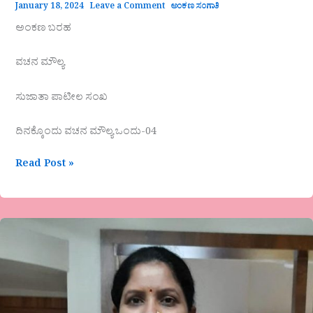
January 18, 2024
Leave a Comment
ಅಂಕಣ ಸಂಗಾತಿ
ಅಂಕಣ ಬರಹ
ವಚನ ಮೌಲ್ಯ
ಸುಜಾತಾ ಪಾಟೀಲ ಸಂಖ
ದಿನಕ್ಕೊಂದು ವಚನ ಮೌಲ್ಯ ಒಂದು-04
Read Post »
ಜಯಶ್ರೀ
ಎಸ್
ಪಾಟೀಲ
ಕವಿತೆ-“ನಗೆ
ಸಂಕ್ರಾಂತಿ”