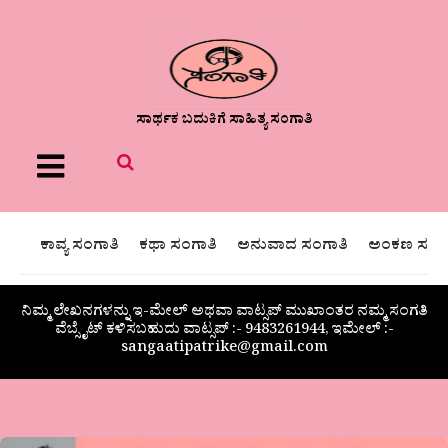
ಸಾರ್ಥಕ ಬದುಕಿಗೆ ಸಾಹಿತ್ಯ ಸಂಗಾತಿ
Menu
ಕಾವ್ಯ ಸಂಗಾತಿ
ಕಥಾ ಸಂಗಾತಿ
ಅನುವಾದ ಸಂಗಾತಿ
ಅಂಕಣ ಸಂಗಾ
ನಿಮ್ಮ ಲೇಖನಗಳನ್ನು ಇ-ಮೇಲ್ ಅಥವಾ ವಾಟ್ಸಪ್ ಮುಖಾಂತರ ನಮ್ಮ ಸಂಗತಿ
ವೆಬ್ಸೈಟ್ ಕಳಿಸಬಹುದು ವಾಟ್ಸಪ್‌ :- 9483261944, ಇಮೇಲ್ :-
sangaatipatrike@gmail.com