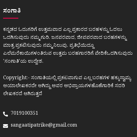
ಸಂಗಾತಿ
ಕನ್ನಡದ ಓದುಗರಿಗೆ ಉತ್ತಮವಾದ ಎಲ್ಲ ಪ್ರಕಾರದ ಬರಹಳನ್ನು ಓದಲು
ಒದಗಿಸುವುದು ನಮ್ಮ ಗುರಿ. ಜನಪರವಾದ, ಜೀವಪರವಾದ ಬರಹಗಳನ್ನು
ಮಾತ್ರ ಪ್ರಕಟಿಸುವುದು ನಮ್ಮ ನಿಲುವು. ಪ್ರತಿಭೆಯಿದ್ದೂ
ಎಲೆಮರೆಕಾಯಿಗಳಂತಿರುವ ಉತ್ತಮ ಬರಹಗಾರರಿಗೆ ವೇದಿಕೆಒದಗಿಸುವುದು
ʼಸಂಗಾತಿʼಯ ಉದ್ದೇಶ.
Copyright:- ಸಂಗಾತಿಯಲ್ಲಿ ಪ್ರಕಟವಾಗುವ ಎಲ್ಲ ಬರಹಗಳ ಹಕ್ಕುಸ್ವಾಮ್ಯ
ಆಯಾಲೇಖಕರದೇ ಆಗಿದ್ದು ಅವರ ಅಭಿಪ್ರಾಯಗಳಹೊಣೆಗಾರಿಕೆ ಸದರಿ
ಲೇಖಕರದೆ ಆಗಿರುತ್ತದೆ
7019100351
sangaatipatrike@gmail.com