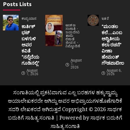
Posts Lists
ಕಾವ್ಯಯಾನ
ಇತರೆ
ಅಂಕಣ
ಕಾರ್ತಿಕ್
“ಮಂಡಲ
ಸಂಗಾತಿ
ಭಟ್
ಕಲೆ….ಎಂಬ
ಜಯದೇವಿ
ತಾಯಿ
ಬಳಗುಳಿ
ಅದ್ವಿತೀಯ
ಲಿಗಾಡೆ
ಜೀವನ
ಅವರ
ಕಲಾ ರಚನೆ”‌
ನಿಮ್ಮೊಂದಿಗೆ
ಕವಿತೆ
ವೀಣಾ
“ನನ್ನೆದೆಯ
ಹೇಮಂತ್‌
August
ಗೂಡಿನಲ್ಲಿ”
ಗೌಡಪಾಟೀಲ
7,
2026
August
August 6,
7, 2026
2026
ಸಂಗಾತಿಯಲ್ಲಿ ಪ್ರಕಟವಾಗುವ ಎಲ್ಲ ಬರಹಗಳ ಹಕ್ಕುಸ್ವಾಮ್ಯ
ಆಯಾಲೇಖಕರದೇ ಆಗಿದ್ದು ಅವರ ಅಭಿಪ್ರಾಯಗಳಹೊಣೆಗಾರಿಕೆ
ಸದರಿ ಲೇಖಕರದೆ ಆಗಿರುತ್ತದೆ Copyright © 2026 ಸಾರ್ಥಕ
ಬದುಕಿಗೆ ಸಾಹಿತ್ಯ ಸಂಗಾತಿ | Powered by ಸಾರ್ಥಕ ಬದುಕಿಗೆ
ಸಾಹಿತ್ಯ ಸಂಗಾತಿ