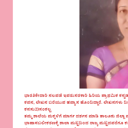
ಭಾರತಿಕೇದಾರಿ ನಲವಡೆ ಇವರುಸರಕಾರಿ ಹಿರಿಯ ಪ್ರಾಥಮಿಕ ಕನ್ನಡಶಾ
ಕವನ, ಲೇಖನ ಬರೆಯುವ ಹವ್ಯಾಸ ಹೊಂದಿದ್ದಾರೆ. ಲೇಖನಗಳು ದಿನಪತ್ರ
ಕನಸು2)ಸಂಕಲ್ಪ
ತಮ್ಮ ಶಾಲೆಯ ಮಕ್ಕಳಿಗೆ ಮಾರ್ಗ ದರ್ಶನ ಮಾಡಿ ತಾಲೂಕು ಜಿಲ್ಲಾ ಮಟ
ಭಾಷಾಸಬಲೀಕರಣಕ್ಕೆ ಶಾಲಾ ಮಟ್ಟದಿಂದ ರಾಜ್ಯ ಮಟ್ಟದವರೆಗೂ ಕ