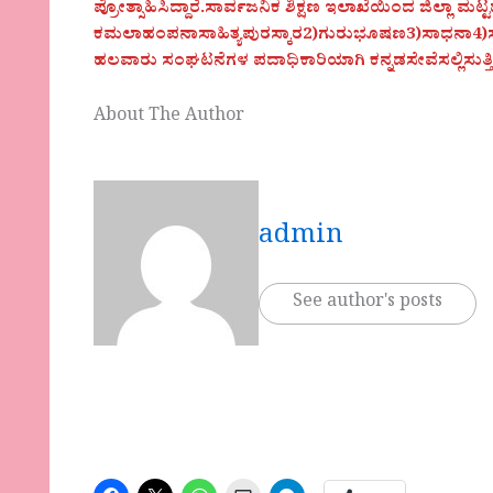
ಪ್ರೋತ್ಸಾಹಿಸಿದ್ದಾರೆ.ಸಾರ್ವಜನಿಕ ಶಿಕ್ಷಣ ಇಲಾಖೆಯಿಂದ ಜಿಲ್ಲಾ ಮಟ್ಟದ 
ಕಮಲಾಹಂಪನಾಸಾಹಿತ್ಯಪುರಸ್ಕಾರ2)ಗುರುಭೂಷಣ3)ಸಾಧನಾ4)ಸಾಹಿ
ಹಲವಾರು ಸಂಘಟನೆಗಳ ಪದಾಧಿಕಾರಿಯಾಗಿ ಕನ್ನಡಸೇವೆಸಲ್ಲಿಸುತ್ತಿದ
About The Author
admin
See author's posts