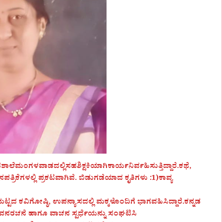
ಲೆಮಂಗಳವಾಡದಲ್ಲಿಸಹಶಿಕ್ಷಕಿಯಾಗಿಕಾರ್ಯನಿರ್ವಹಿಸುತ್ತಿದ್ದಾರೆ.ಕಥೆ,
ಿಕೆಗಳಲ್ಲಿ ಪ್ರಕಟವಾಗಿವೆ. ಬಿಡುಗಡೆಯಾದ ಕೃತಿಗಳು :1)ಕಾವ್ಯ
್ಟದ ಕವಿಗೋಷ್ಠಿ, ಉಪನ್ಯಾಸದಲ್ಲಿ ಮಕ್ಕಳೊಂದಿಗೆ ಭಾಗವಹಿಸಿದ್ದಾರೆ.ಕನ್ನಡ
ವನರಚನೆ ಹಾಗೂ ವಾಚನ ಸ್ಪರ್ಧೆಯನ್ನು ಸಂಘಟಿಸಿ