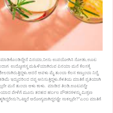
ಮೆ ಮಾಡಿಕೊಂಡಿದ್ದೇನೆ ವಿನಯಾ,ನೀನು ಉಪಯೋಗಿಸಿ ನೋಡು,ಊಟ
ಎಂದಾಗ ಉದ್ಯೋಗಸ್ಥ ಮಹಿಳೆಯಾಗಿರುವ ವಿನಯಾ ಮನೆ ಕೆಲಸಕ್ಕೆ
ಲರಾಗಿರುತ್ತಿದ್ದಳು.ಆದರೆ ಅವಳು ಮೈ ತುಂಬಾ ಕೆಲಸ ಕಣ್ತುಂಬಾ ನಿದ್ದೆ,
ಿಮೆ ಇದ್ದುದರಿಂದ ದಪ್ಪ ಅನಿಸುತ್ತಿದ್ದಳು.ಗೆಳತಿಯ ಮಾತಿಗೆ ಪ್ರತಿಯಾಗಿ
ಲದೇ ಮನೆ ತುಂಬಾ ಆಳು ಕಾಳು. ಮಾಡಿದ ತಿಂಡಿ,ಊಟವನ್ನೇ
ೆ ಸರಿಯಾದ ವೇಳೆಗೆ ಮೂರು ತರಹದ ಹರ್ಬಲ ಪೌಡರಗಳನ್ನು ಮಿಶ್ರಣ
ೆಳ್ಳಗಿದ್ದರೇನು?ಒಟ್ಟಾರೆ ಆರೋಗ್ಯವಾಗಿದ್ದರಷ್ಟೇ ಸಾಕಲ್ಲವೇ?”ಎಂಬ ಮಾತಿಗೆ