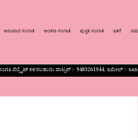
ಅನುವಾದ ಸಂಗಾತಿ
ಅಂಕಣ ಸಂಗಾತಿ
ಪುಸ್ತಕ ಸಂಗಾತಿ
ಇತರೆ
ನಮ್ಮ
ಂಗತಿ ವೆಬ್ಸೈಟ್ ಕಳಿಸಬಹುದು ವಾಟ್ಸಪ್‌ :- 9483261944, ಇಮೇಲ್ :-