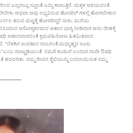
ದ ಎಲ್ಲರಲ್ಲೂ ಸ್ಥೂಲತೆ ಎದ್ದು ಕಾಣುತ್ತಿದೆ. ಮಕ್ಕಳ ಆಶಯದಂತೆ
ಮಾಡಲೇಬೇಕು ಅಥವಾ ಅವು ಲಭ್ಯವಿರುವ ಹೋಟೆಲ್ ಗಳಲ್ಲಿ ಹೋಗಬೇಕಾದ
್ಸಲ ತರುವ ಮಟ್ಟಕ್ಕೆ ಹೋಗದಿದ್ದರೆ ಸಾಕು. ಮನೆಯ
 ಬಿಸಿಯಾದ ಆರೋಗ್ಯಕರವಾದ ಆಹಾರ ಭಾಗ್ಯ ನೀಡಿದಾಗ ಅದು ದೇಹಕ್ಕೆ
 ಔಷಧಿ ಆಹಾರವಾಗದಂತೆ ಕ್ರಮವಹಿಸೋಣ.ಹಿತಮಿತವಾದ
 “ಬೆಳಗಿನ ಉಪಹಾರ ರಾಜನಂತೆ,ಮಧ್ಯಾಹ್ನದ ಊಟ
ಎಂಬ ನಾಣ್ಣುಡಿಯಂತೆ ನಮಗೆ ಕಾಯಿಲೆ ಬಂದಾಗ ನಾವೇ ಔಷಧಿ
ಅದರಂತೆ ಹದವರಿತು ನಮ್ಮ ಜೀವನ ಶೈಲಿಯನ್ನು ಬದಲಾಯಿಸುತ ನಮ್ಮ