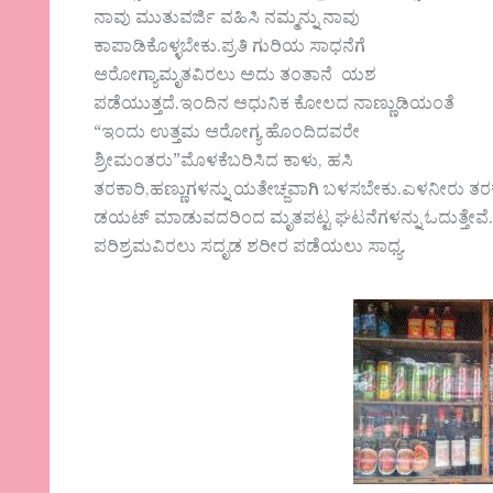
ನಾವು ಮುತುವರ್ಜಿ ವಹಿಸಿ ನಮ್ಮನ್ನು ನಾವು
ಕಾಪಾಡಿಕೊಳ್ಳಬೇಕು.ಪ್ರತಿ ಗುರಿಯ ಸಾಧನೆಗೆ
ಆರೋಗ್ಯಾಮೃತವಿರಲು ಅದು ತಂತಾನೆ ಯಶ
ಪಡೆಯುತ್ತದೆ.ಇಂದಿನ ಆಧುನಿಕ ಕೋಲದ ನಾಣ್ಣುಡಿಯಂತೆ
“ಇಂದು ಉತ್ತಮ ಆರೋಗ್ಯ ಹೊಂದಿದವರೇ
ಶ್ರೀಮಂತರು”ಮೊಳಕೆಬರಿಸಿದ ಕಾಳು, ಹಸಿ
ತರಕಾರಿ,ಹಣ್ಣುಗಳನ್ನು ಯತೇಚ್ಜವಾಗಿ ಬಳಸಬೇಕು.ಎಳನೀರು ತರಕಾ
ಡಯಟ್ ಮಾಡುವದರಿಂದ ಮೃತಪಟ್ಟ ಘಟನೆಗಳನ್ನು ಓದುತ್ತೇವೆ. 
ಪರಿಶ್ರಮವಿರಲು ಸದೃಡ ಶರೀರ ಪಡೆಯಲು ಸಾಧ್ಯ.