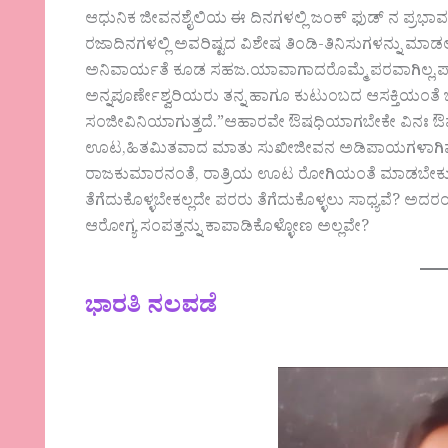
ಆಧುನಿಕ ಜೀವನಶೈಲಿಯ ಈ ದಿನಗಳಲ್ಲಿ ಜಂಕ್ ಫುಡ್ ನ ಪ್ರಭಾವದಿಂ
ರಜಾದಿನಗಳಲ್ಲಿ ಅವರಿಷ್ಟದ ವಿಶೇಷ ತಿಂಡಿ-ತಿನಿಸುಗಳನ್ನು 
ಅನಿವಾರ್ಯತೆ ಕೂಡ ಸಹಜ.ಯಾವಾಗಾದರೊಮ್ಮೆ ಪರವಾಗಿಲ್ಲ,ಪಾರ
ಅನ್ನಪೂರ್ಣೇಶ್ವರಿಯರು ತನ್ನ ಹಾಗೂ ಕುಟುಂಬದ ಆಸಕ್ತಿಯಂತೆ
ಸಂಜೀವಿನಿಯಾಗುತ್ತದೆ.”ಆಹಾರವೇ ಔಷಧಿಯಾಗಬೇಕೇ ವಿನಃ
ಊಟ,ಹಿತಮಿತವಾದ ಮಾತು ಸುಖೀಜೀವನ ಅಡಿಪಾಯಗಳಾಗಿವೆ.
ರಾಜಕುಮಾರನಂತೆ, ರಾತ್ರಿಯ ಊಟ ರೋಗಿಯಂತೆ ಮಾಡಬೇಕು”
ತೆಗೆದುಕೊಳ್ಳಬೇಕಲ್ಲದೇ ಪರರು ತೆಗೆದುಕೊಳ್ಳಲು ಸಾಧ್ಯವೆ? 
ಆರೋಗ್ಯ ಸಂಪತ್ತನ್ನು ಕಾಪಾಡಿಕೊಳ್ಳೋಣ ಅಲ್ಲವೇ?
ಭಾರತಿ ನಲವಡೆ