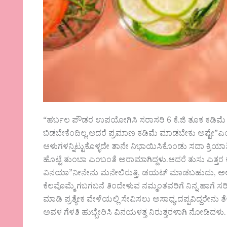
“ಹರ್ಬಲ ಪೌಡರ ಉಪಯೋಗಿಸಿ ಸರಾಸರಿ 6 ಕೆ.ಜಿ ತೂಕ ಕಡಿ
ಬಿಡಬೇಕೆಂದಿಲ್ಲ,ಆದರೆ ಪ್ರಮಾಣ ಕಡಿಮೆ ಮಾಡಬೇಕು ಅಷ್ಟೇ”
ಆಳುಗಳನ್ನಿಟ್ಟುಕೊಳ್ಳದೇ ತಾನೇ ನಿಭಾಯಿಸಿಕೊಂಡು ಸದಾ ಕ್ರಿಯಾಶೀ
ಹೊಟ್ಟೆ ತುಂಬಾ ಎಂಬಂತೆ ಅರಾಮಾಗಿದ್ದಳು.ಆದರೆ ತುಸು ಎತ್ತರ ಕಡ
ವಿನಯಾ”ನೀನೇನು ಮನೇಲಿರುತ್ತಿ, ಡಯಟ್ ಮಾಡಬಹುದು, ಅಲ್
ಕೆಲವೊಮ್ಮೆ ಗಬಗಬನೆ ತಿಂದೇಳುವ ನಮ್ಮಂತವರಿಗೆ ನಿನ್ನ ಹಾಗ
ಮಾಡಿ ಪ್ರತ್ಯೇಕ ವೇಳೆಯಲ್ಲಿ ಸೇವಿಸಲು ಅಸಾಧ್ಯ,ದಪ್ಪವಿದ್ದರೇನು ತ
ಅವಳ ಗೆಳತಿ ಹುಬ್ಬೇರಿಸಿ ವಿನಯಳತ್ತ ನಿರುತ್ತರಳಾಗಿ ನೋಡಿದಳು.