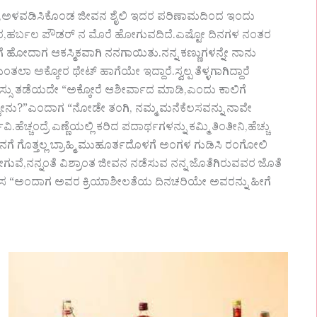
ರ,ಅಳವಡಿಸಿಕೊಂಡ ಜೀವನ ಶೈಲಿ ಇದರ ಪರಿಣಾಮದಿಂದ ಇಂದು
ಟರ,ಹರ್ಬಲ ಪೌಡರ್ ನ ಮೊರೆ ಹೋಗುವದಿದೆ.ಎಷ್ಟೋ ದಿನಗಳ ನಂತರ
ೋದಾಗ ಆಕಸ್ಮಿಕವಾಗಿ ನನಗಾಯಿತು.ನನ್ನ ಕಣ್ಣುಗಳನ್ನೇ ನಾನು
 ಅಕ್ಕೋರ ಥೇಟ್ ಹಾಗೆಯೇ ಇದ್ದಾರೆ.ಸ್ವಲ್ಪ ತೆಳ್ಳಗಾಗಿದ್ದಾರೆ
ಸ್ಸು ತಡೆಯದೇ “ಅಕ್ಕೋರೆ ಆಶೀರ್ವಾದ ಮಾಡಿ,ಎಂದು ಕಾಲಿಗೆ
್ಟೇನು?”ಎಂದಾಗ “ನೋಡೇ ತಂಗಿ, ನಮ್ಮ ಮನೆಕೆಲಸವನ್ನು ನಾವೇ
್ಚಂದ್ರೆ ಎಣ್ಣೆಯಲ್ಲಿ ಕರಿದ ಪದಾರ್ಥಗಳನ್ನು ಕಮ್ಮಿ ತಿಂತೀನಿ,ಹೆಚ್ಚು
ನಿನಗೆ ಗೊತ್ತಲ್ಲ ಬ್ರಾಹ್ಮಿ ಮುಹೂರ್ತದೊಳಗೆ ಅಂಗಳ ಗುಡಿಸಿ ರಂಗೋಲಿ
ವೆ,ನನ್ನಂತೆ ವಿಶ್ರಾಂತ ಜೀವನ ನಡೆಸುವ ನನ್ನ ಜೊತೆಗಿರುವವರ ಜೊತೆ
ಲಸ “ಅಂದಾಗ ಅವರ ಕ್ರಿಯಾಶೀಲತೆಯ ದಿನಚರಿಯೇ ಅವರನ್ನು ಹೀಗೆ