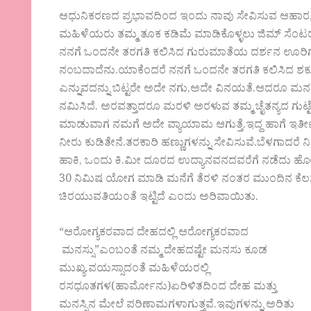
ಆಧುನಿಕರಣದ ಪ್ರಭಾವದಿಂದ ಇಂದು ನಾವು ಸೇವಿಸುವ ಆಹಾ
ಮಹಿಳೆಯರು ತಮ್ಮ ತೂಕ ಕಡಿಮೆ ಮಾಡಿಕೊಳ್ಳಲು ಜಿಮ್ ಸೆಂ
ನನಗೆ ಒಂದನೇ ತರಗತಿ ಕಲಿಸಿದ ಗುರುಮಾತೆಯ ದರ್ಶನ ಊರಿಗೆ ಹ
ನಂಬದಾದೆನು.ಯಾಕೆಂದರೆ ನನಗೆ ಒಂದನೇ ತರಗತಿ ಕಲಿಸಿದ ಶಕುಂತಲಾ
ಎನ್ನುವದನ್ನು ಬಿಟ್ಟರೇ ಅದೇ ನಗು,ಅದೇ ವಿನಯತೆ.ಆದರೂ ಮನ
ನಮಿಸಿದೆ. ಅರವತ್ತಾದರೂ ಮರಳಿ ಅರಳುವ ತಮ್ಮ ಚೈತನ್ಯದ ಗುಟ
ಮಾಡುವಾಗ ನಮಗೆ ಅದೇ ವ್ಯಾಯಾಮ ಆಗುತ್ತೆ.ಇದ್ದ ಹಾಗೆ ಇರ್ತೀವಿ.ಹೆಚ
ನೀರು ಕುಡಿತೇನೆ.ತರಕಾರಿ ಹಣ್ಣುಗಳನ್ನು ಸೇವಿಸುವೆ.ಬೆಳಗಾದರೆ 
ಹಾಕಿ, ಒಂದು ಕಿ.ಮೀ ದೂರದ ಉದ್ಯಾನವನದವರೆಗೆ ನಡೆದು ಹೋಗು
30 ನಿಮಿಷ ಯೋಗ ಮಾಡಿ ಮನೆಗೆ ತೆರಳಿ ನಂತರ ಮುಂದಿನ ಕೆ
ಚಿರಯುವತಿಯಂತೆ ಇಟ್ಟಿದೆ ಎಂದು ಅರಿವಾಯಿತು.
“ಆರೋಗ್ಯಕರವಾದ ದೇಹದಲ್ಲಿ ಆರೋಗ್ಯಕರವಾದ
ಮನಸ್ಸು”ಎಂಬಂತೆ ನಮ್ಮ ದೇಹದಷ್ಟೇ ಮನಸು ಕೂಡ
ಮುಖ್ಯ.ವಯಸ್ಸಾದಂತೆ ಮಹಿಳೆಯರಲ್ಲಿ
ರಸಧೂತಗಳ(ಹಾರ್ಮೋನು)ಏರಿಳಿತದಿಂದ ದೇಹ ಮತ್ತು
ಮನಸ್ಸಿನ ಮೇಲೆ ಪರಿಣಾಮಗಳಾಗುತ್ತವೆ.ಇವುಗಳನ್ನು ಅರಿತು