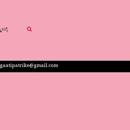
 ಬಗ್ಗೆ
 sangaatipatrike@gmail.com