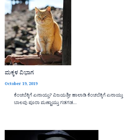
ಮಕ್ಕಳ ವಿಭಾಗ
October 19, 2019
ಕೆಂಚಬೆಕ್ಕಿಗೆ ಏನಾಯ್ತು? ವಿಜಯಶ್ರೀ ಹಾಲಾಡಿ ಕೆಂಚಬೆಕ್ಕಿಗೆ ಏನಾಯ್ತು
ಬಾಲವು ಪೂರಾ ಮಣ್ಣಾಯ್ತು ಗಡಗಡ…