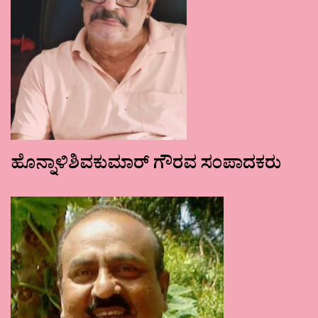
ಹೊನ್ನಾಳಿಶಿವಕುಮಾರ್ ಗೌರವ ಸಂಪಾದಕರು