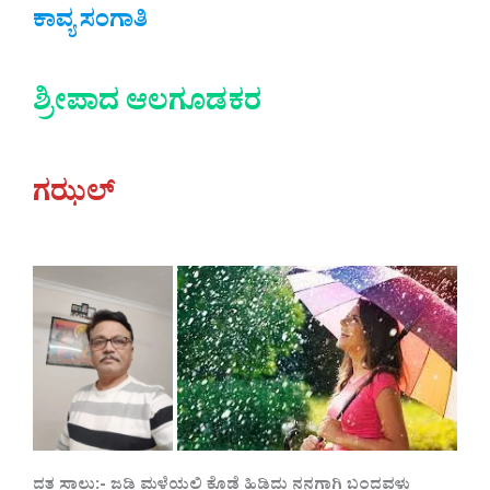
ಕಾವ್ಯ ಸಂಗಾತಿ
ಶ್ರೀಪಾದ ಆಲಗೂಡಕರ
ಗಝಲ್
ದತ್ತ ಸಾಲು:- ಜಡಿ ಮಳೆಯಲಿ ಕೊಡೆ ಹಿಡಿದು ನನಗಾಗಿ ಬಂದವಳು