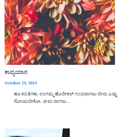
ಕಾವ್ಯಯಾನ
October 19, 2019
ಹೂ ಕವಿತೆಗಳು. ರಂಗಮ್ಮ ಹೊದೇಕಲ್ ಗಂಧವಾಗಲು ಬೇರು ಎಷ್ಟು
ನೋಯಬೇಕೋ.. ಘಮ ವಾಗಲು…