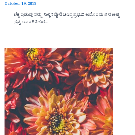
October 19, 2019
ಲೆಕ್ಕ ಇಡುವುದನ್ನು ನಿಲ್ಲಿಸಿದ್ದೇನೆ ಚಂದ್ರಪ್ರಭ.ಬಿ ಅದೊಂದು ದಿನ ಅಪ್ಪ
ನನ್ನ ಅವಸರಿಸಿ ಬರ…