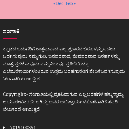
« Dec
Feb »
ಸಂಗಾತಿ
ಕನ್ನಡದ ಓದುಗರಿಗೆ ಉತ್ತಮವಾದ ಎಲ್ಲ ಪ್ರಕಾರದ ಬರಹಳನ್ನು ಓದಲು
ಒದಗಿಸುವುದು ನಮ್ಮ ಗುರಿ. ಜನಪರವಾದ, ಜೀವಪರವಾದ ಬರಹಗಳನ್ನು
ಮಾತ್ರ ಪ್ರಕಟಿಸುವುದು ನಮ್ಮ ನಿಲುವು. ಪ್ರತಿಭೆಯಿದ್ದೂ
ಎಲೆಮರೆಕಾಯಿಗಳಂತಿರುವ ಉತ್ತಮ ಬರಹಗಾರರಿಗೆ ವೇದಿಕೆಒದಗಿಸುವುದು
ʼಸಂಗಾತಿʼಯ ಉದ್ದೇಶ.
Copyright:- ಸಂಗಾತಿಯಲ್ಲಿ ಪ್ರಕಟವಾಗುವ ಎಲ್ಲ ಬರಹಗಳ ಹಕ್ಕುಸ್ವಾಮ್ಯ
ಆಯಾಲೇಖಕರದೇ ಆಗಿದ್ದು ಅವರ ಅಭಿಪ್ರಾಯಗಳಹೊಣೆಗಾರಿಕೆ ಸದರಿ
ಲೇಖಕರದೆ ಆಗಿರುತ್ತದೆ
7019100351