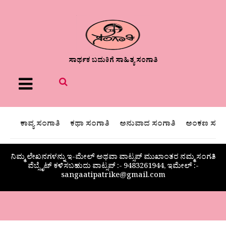
ಸಾರ್ಥಕ ಬದುಕಿಗೆ ಸಾಹಿತ್ಯ ಸಂಗಾತಿ
Menu
ಕಾವ್ಯ ಸಂಗಾತಿ
ಕಥಾ ಸಂಗಾತಿ
ಅನುವಾದ ಸಂಗಾತಿ
ಅಂಕಣ ಸಂಗಾ
ನಿಮ್ಮ ಲೇಖನಗಳನ್ನು ಇ-ಮೇಲ್ ಅಥವಾ ವಾಟ್ಸಪ್ ಮುಖಾಂತರ ನಮ್ಮ ಸಂಗತಿ
ವೆಬ್ಸೈಟ್ ಕಳಿಸಬಹುದು ವಾಟ್ಸಪ್‌ :- 9483261944, ಇಮೇಲ್ :-
sangaatipatrike@gmail.com