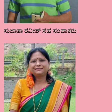
ಸುಜಾತಾ ರವೀಶ್ ಸಹ ಸಂಪಾಕರು