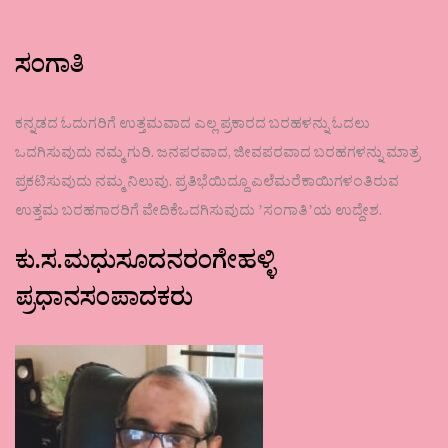
ಸಂಗಾತಿ
ಕನ್ನಡದ ಓದುಗರಿಗೆ ಉತ್ತಮವಾದ ಎಲ್ಲ ಪ್ರಕಾರದ ಬರಹಳನ್ನು ಓದಲು
ಒದಗಿಸುವುದು ನಮ್ಮ ಗುರಿ. ಜನಪರವಾದ, ಜೀವಪರವಾದ ಬರಹಗಳನ್ನು ಮಾತ್ರ
ಪ್ರಕಟಿಸುವುದು ನಮ್ಮ ನಿಲುವು. ಪ್ರತಿಭೆಯಿದ್ದೂ ಎಲೆಮರೆಕಾಯಿಗಳಂತಿರುವ
ಉತ್ತಮ ಬರಹಗಾರರಿಗೆ ವೇದಿಕೆಒದಗಿಸುವುದು ʼಸಂಗಾತಿʼಯ ಉದ್ದೇಶ.
ಕು.ಸ.ಮಧುಸೂದನರಂಗೇಹಳ್ಳಿ
ಪ್ರಧಾನಸಂಪಾದಕರು